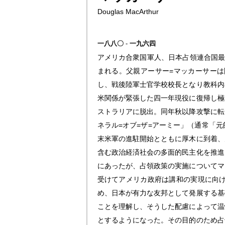
Douglas MacArthur
一八八〇
-
一九六四
アメリカ合衆国軍人、日本占領連合国最
まれる。父親アーサー=マッカーサー
し、戦後陸軍士官学校校長となり教科内
米関係が緊張した四一年現役に復帰し極
ストラリアに脱出。同年秋以降攻撃に転
ネラル=オブ=ザ=アーミー」（通常「
末米軍の進駐開始とともに厚木に到着、
含む政治経済社会の多面的民主化を推進
にあったが、占領政策の実施についてマ
受けてアメリカ政府は講和の実現に向
め、日本が有力な友邦として発展する基
ことを理解し、そうした配慮によって温
とするようになった。その目的のため占