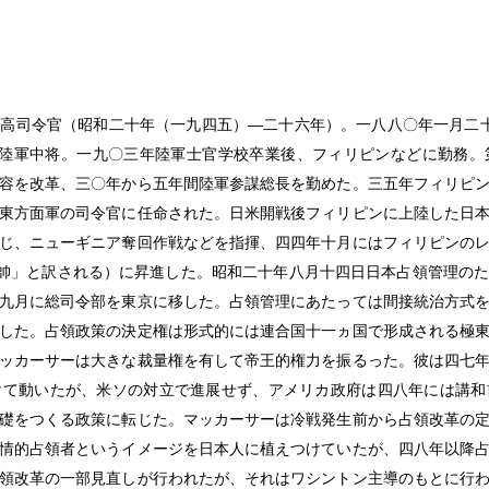
高司令官（昭和二十年（一九四五）―二十六年）。一八八〇年一月二
は陸軍中将。一九〇三年陸軍士官学校卒業後、フィリピンなどに勤務。
容を改革、三〇年から五年間陸軍参謀総長を勤めた。三五年フィリピ
東方面軍の司令官に任命された。日米開戦後フィリピンに上陸した日
じ、ニューギニア奪回作戦などを指揮、四四年十月にはフィリピンの
元帥」と訳される）に昇進した。昭和二十年八月十四日日本占領管理の
九月に総司令部を東京に移した。占領管理にあたっては間接統治方式
した。占領政策の決定権は形式的には連合国十一ヵ国で形成される極
ッカーサーは大きな裁量権を有して帝王的権力を振るった。彼は四七
けて動いたが、米ソの対立で進展せず、アメリカ政府は四八年には講和
礎をつくる政策に転じた。マッカーサーは冷戦発生前から占領改革の
情的占領者というイメージを日本人に植えつけていたが、四八年以降
領改革の一部見直しが行われたが、それはワシントン主導のもとに行