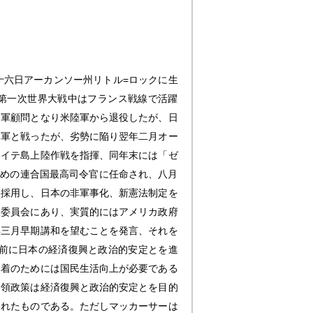
十六日アーカンソー州リトル=ロックに生
第一次世界大戦中はフランス戦線で活躍
ン軍顧問となり米陸軍から退役したが、日
本軍と戦ったが、劣勢に陥り翌年二月オー
レイテ島上陸作戦を指揮、同年末には「ゼ
ための連合国最高司令官に任命され、八月
を採用し、日本の非軍事化、新憲法制定を
東委員会にあり、実質的にはアメリカ政府
年三月早期講和を望むことを発言、それを
前に日本の経済復興と政治的安定とを進
定着のためには国民生活向上が必要である
占領政策は経済復興と政治的安定とを目的
われたものである。ただしマッカーサーは