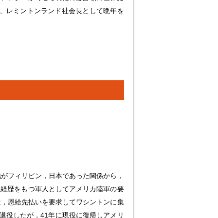
ず、レミントンランド社会長として晩年を
地がフィリピン，日本であった関係から，
い経歴をもつ軍人としてアメリカ陸軍の要
は，恩給先払いを要求してワシントンに集
退役したが，41年に現役に復帰しアメリ