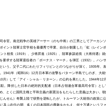
司令官。南北戦争の英雄アーサー（のち中将）の三男としてアーカン
ポイント陸軍士官学校を最優秀で卒業、自分が創案した「虹（レイン
ント校長（1919）、少将昇進（1925）、陸軍参謀総長（大将待遇）就
を要求する陸軍退役者の「ボーナス・マーチ」を弾圧（1932）。ハン
という。父子二代にわたりフィリピンとのつながりが深く、1935年、
1941年（昭和16）12月日本軍の攻撃をバターン半島でしのぎ、大統
10月）して「アイ・シャル・リターン」の公約を果たした。1944年12
地に進駐。降伏した日本の絶対的支配者（日本占領連合軍最高司令官）と
め、とくに国民主権と平和主義の新憲法をもたらした意義は大きい。朝鮮
じんせん）奇襲上陸で状勢を逆転したが、トルーマン大統領の政策に
00日に及ぶ在任の間、多くの日本国民の尊敬をかちえ、何十万通という