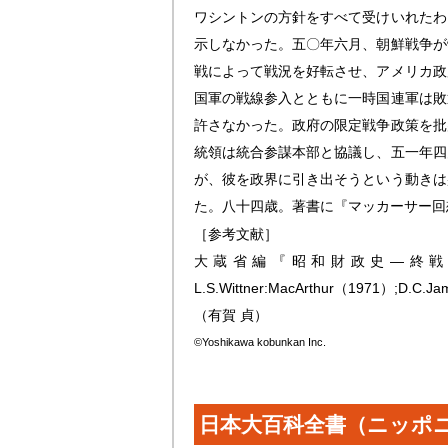
ワシントンの方針をすべて受けいれたわ
示しなかった。五〇年六月、朝鮮戦争が
戦によって戦況を好転させ、アメリカ政
国軍の戦線参入とともに一時国連軍は敗
許さなかった。政府の限定戦争政策を批
統領は統合参謀本部と協議し、五一年四
が、彼を政界に引き出そうという動きは
た。八十四歳。著書に『マッカーサー回
［参考文献］
大蔵省編『昭和財政史―終戦
L.S.Wittner:MacArthur（1971）;D.C.Ja
（有賀 貞）
©Yoshikawa kobunkan Inc.
日本大百科全書（ニッポ