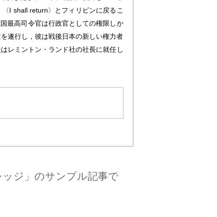
all return〉とフィリピンに戻るこ
合国最高司令官は行政官としての権限しか
策を遂行し，彼は戦後日本の新しい権力者
後はレミントン・ランド社の社長に就任し
レッジ」のサンプル記事で