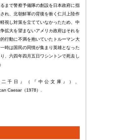
まるまで警察予備隊の創設を日本政府に指
命され、北朝鮮軍の背後を衝く仁川上陸作
を軽視し対策を立てていなかったため、中
戦争拡大を望まないアメリカ政府はそれを
断的行動に不満を抱いていたトルーマン大
に一時は国民の同情が集まり英雄となった
送り、六四年四月五日ワシントンで死去し
）
の二千日』（『中公文庫』）、
rican Caesar（1978）.