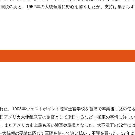
演説のあと、1952年の大統領選に野心を燃やしたが、支持は集まら
れた。1903年ウェストポイント陸軍士官学校を首席で卒業後，父の任
日アメリカ大使館武官の副官として来日するなど，極東の事情に詳し
り，またアメリカ史上最も若い陸軍参謀長となった。大不況下の32年に
ー大統領の要請に応じて軍隊を使って追い払い，不評を買った。37年に