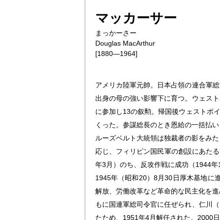
マッカーサー
まっかーさー
Douglas MacArthur
[1880―1964]
アメリカ陸軍元帥。日本占領の連合軍総
出身の母の強い影響下に育つ。ウェスト
に参加し13の叙勲。帰国後ウェストポイ
くった。参謀総長のとき恩給の一括払い
ルーズベルト大統領は独裁者の影をみた
応じ、フィリピン国民軍の創設にあたる。
年3月）のち、反攻作戦に成功（1944年
1945年（昭和20）8月30日厚木基
解放、労働改革など革命的な民主化を進
もに国連軍総司令官に任ぜられ、仁川（
たため、1951年4月解任された。20