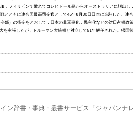
フィリピンで敗れてコレヒドール島からオーストラリアに脱出し，〈I sh
敗戦とともに連合国最高司令官として45年8月30日日本に進駐した。連
司令部）の指令をとおして，日本の非軍事化，民主化などの対日占領政
大を主張したが，トルーマン大統領と対立して51年解任された。帰国
ライン辞書・事典・叢書サービス「ジャパンナ