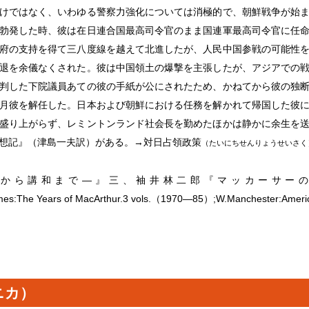
けではなく、いわゆる警察力強化については消極的で、朝鮮戦争が始
勃発した時、彼は在日連合国最高司令官のまま国連軍最高司令官に任
府の支持を得て三八度線を越えて北進したが、人民中国参戦の可能性
退を余儀なくされた。彼は中国領土の爆撃を主張したが、アジアでの
判した下院議員あての彼の手紙が公にされたため、かねてから彼の独
月彼を解任した。日本および朝鮮における任務を解かれて帰国した彼
盛り上がらず、レミントンランド社会長を勤めたほかは静かに余生を
想記』（津島一夫訳）がある。→対日占領政策
（たいにちせんりょうせいさく
から講和まで―』三、袖井林二郎『マッカーサー
mes:The Years of MacArthur.3 vols.（1970―85）;W.Manchester:Ame
ニカ）