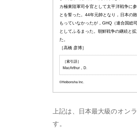
カ極東陸軍司令官として太平洋戦争に参加，
とを誓った。44年元帥となり，日本の
もっていなかったが，GHQ（連合国総
としてふるまった。朝鮮戦争の継続と拡
た。
［高橋 彦博］
［索引語］
MacArthur，D.
©Heibonsha Inc.
上記は、日本最大級のオン
す。