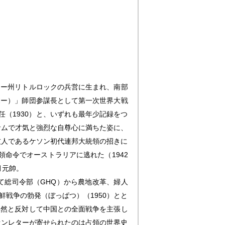
ソー州リトルロックの兵営に生まれ、南部
ボー）」師団参謀長として第一次世界大戦
任（1930）と、いずれも最年少記録をつ
サムで才気と強烈な自尊心に満ちた姿に、
友人であるケソン初代連邦大統領の招きに
領命令でオーストラリアに逃れた（1942
月元帥。
して総司令部（GHQ）から農地改革、婦人
戦争の勃発（ぼっぱつ）（1950）とと
公然と反対して中国との全面戦争を主張し
ファンレターが寄せられたのは占領の世界史