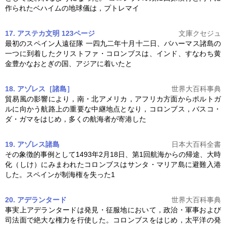
作られたベハイムの地球儀は，プトレマイ
17. アステカ文明 123ページ
文庫クセジュ
最初のスペイン人遠征隊 一四九二年十月十二日、バハーマス諸島の
一つに到着したクリストファ・
コロンブス
は、インド、すなわち黄
金豊かなおとぎの国、アジアに着いたと
18. アゾレス［諸島］
世界大百科事典
貿易風の影響により，南・北アメリカ，アフリカ方面からポルトガ
ルに向かう航路上の重要な中継地点となり，
コロンブス
，バスコ・
ダ・ガマをはじめ，多くの航海者が寄港した
19. アゾレス諸島
日本大百科全書
その象徴的事例として1493年2月18日、第1回航海からの帰途、大時
化（しけ）にみまわれた
コロンブス
はサンタ・マリア島に避難入港
した。スペインが制海権を失った1
20. アデランタード
世界大百科事典
事実上アデランタードは発見・征服地において，政治・軍事および
司法面で絶大な権力を行使した。
コロンブス
をはじめ，太平洋の発