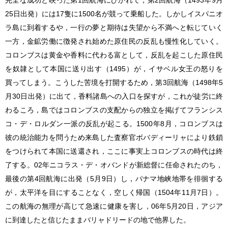
25日出発）には17隻に1500名が競って乗船した。しかしイスパニオ
ラ島に到着するや，一行の夢と期待は失望から不満へと転じていく
一方，金鉱労働に徴発され始めた原住民の反乱も慢性化していく。
コロンブスは黄金や香料に代わる富として，反乱を起こした原住民
を奴隷として本国に送り出す（1495）が，イサベル女王の怒りを
買ってしまう。こうした苦境を打開するため，第3回航海（1498年5
月30日出発）に出て，香料諸島への入口を探すが，これが徒労に終
わるころ，島ではコロンブスの支配からの独立を掲げてフランシス
コ・デ・ロルダン一派の反乱が起こる。1500年8月，コロンブスは
彼の統治能力を問うため来島した査察官ボバディーリャにより鉄鎖
をつけられて本国に送還され，ここに事実上コロンブスの時代は終
了する。02年ニコラス・デ・オバンドが新総督に任命されたのち，
最後の第4回航海に出発（5月9日）し，パナマ地峡地帯を徘徊する
が，太平洋を目にすることなく，空しく帰国（1504年11月7日）。
この航海の無理が高じて急速に健康を害し，06年5月20日，アジア
に到達したと信じたままバリャドリードの地で他界した。