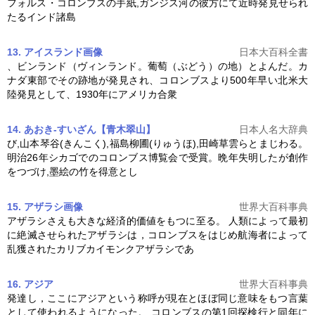
フォルス・
コロンブス
の手紙,ガンジス河の彼方にて近時発見せられ
たるインド諸島
13. アイスランド
画像
日本大百科全書
、ビンランド（ヴィンランド。葡萄（ぶどう）の地）とよんだ。カ
ナダ東部でその跡地が発見され、
コロンブス
より500年早い北米大
陸発見として、1930年にアメリカ合衆
14. あおき-すいざん【青木翠山】
日本人名大辞典
び,山本琴谷(きんこく),福島柳圃(りゅうほ),田崎草雲らとまじわる。
明治26年シカゴでの
コロンブス
博覧会で受賞。晩年失明したが創作
をつづけ,墨絵の竹を得意とし
15. アザラシ
画像
世界大百科事典
アザラシさえも大きな経済的価値をもつに至る。 人類によって最初
に絶滅させられたアザラシは，
コロンブス
をはじめ航海者によって
乱獲されたカリブカイモンクアザラシであ
16. アジア
世界大百科事典
発達し，ここにアジアという称呼が現在とほぼ同じ意味をもつ言葉
として使われるようになった。
コロンブス
の第1回探検行と同年に