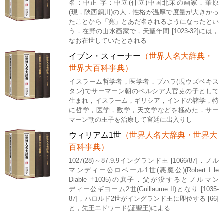
名：中正 字：中立(仲立)中国北宋の画家．華原
(現，陝西銅川)の人．性格が温厚で度量が大きかっ
たことから「寛」とあだ名されるようになったとい
う．在野の山水画家で，天聖年間 [1023-32]には，
なお在世していたとされる
イブン・スィーナー
（世界人名大辞典・
世界大百科事典）
イスラーム哲学者，医学者．ブハラ(現ウズベキス
タン)でサーマーン朝のペルシア人官吏の子として
生まれ，イスラーム，ギリシア，インドの諸学，特
に哲学，医学，数学，天文学などを極めた．サー
マーン朝の王子を治療して宮廷に出入りし
ウィリアム1世
（世界人名大辞典・世界大
百科事典）
1027(28)～87.9.9イングランド王 [1066/87]．ノル
マンディー公ロベール1世(悪魔公)(Robert I le
Diable †1035)の庶子．父が没するとノルマン
ディー公ギヨーム2世(Guillaume II)となり [1035-
87]，ハロルド2世がイングランド王に即位する [66]
と，先王エドワード(証聖王)による