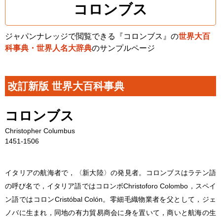
コロンブス
ジャパンナレッジで閲覧できる『コロンブス』の
世界大百
科事典・世界人名大辞典
のサンプルページ
改訂新版 世界大百科事典
コロンブス
Christopher Columbus
1451-1506
イタリアの航海者で，〈新大陸〉の発見者。コロンブスはラテン語
の呼び名で，イタリア語ではコロンボChristoforo Colombo，スペイ
ン語ではコロンCristóbal Colón。零細毛織物業者を父として，ジェ
ノバに生まれ，同地の有力貿易商会に身を置いて，商いと航海の生