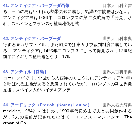
41. アンティグア・バーブーダ
画像
日本大百科全書
る。三つの島はいずれも熱帯気候に属し、気温の年較差は少ない。
アンティグア島は1493年、
コロンブス
の第二次航海で「発見」さ
れ、スペインとフランスが植民地化を試
42. アンティグア・バーブーダ
世界大百科事典
行する東カリブ・ドル，また司法では東カリブ裁判制度に属してい
る。 アンティグアは1493年
コロンブス
によって発見され，17世紀
前半にイギリス植民地となり，17世
43. アンティル［諸島］
世界大百科事典
ヨーロッパでは，中世から大西洋の向こうにはアンティリアAntilia
と呼ばれる土地があると想像されていたが，
コロンブス
の新世界発
見後，スペイン人がハイチをアンテ
44. アードリック（Erdrich, (Karen) Louise）
世界人名大辞典
medicine, 1984》をはじめ，1990年代初めまで夫と共同創作する
が，2人の名前が記されたのは《
コロンブス
・マジック▼：The
crown of Co