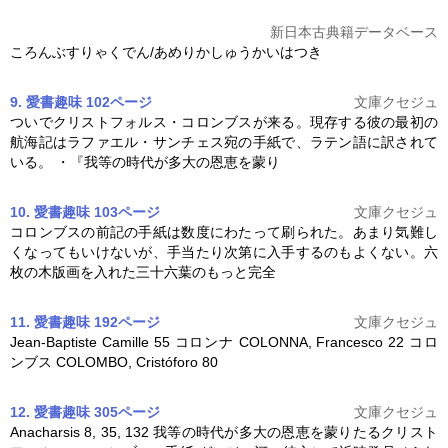
新日本古典籍データベース
ころんぶすりゃくでん/あめりかしゅうかいはつき
9. 愛書趣味 102ページ
文庫クセジュ
ついでクリストフォルス・
コロンブス
が来る。現存する彼の最初の
航海記はラファエル・サンチェス宛の手紙で、ラテン語に訳されて
いる。 ・『我等の時代が多大の恩恵を蒙り
10. 愛書趣味 103ページ
文庫クセジュ
コロンブス
の前記の手紙は数度にわたって刷られた。あまり気難し
くなってもいけないが、手当たり次第に入手するのもよくない。六
枚の木版画を入れた三十六葉のもっと完全
11. 愛書趣味 192ページ
文庫クセジュ
Jean-Baptiste Camille 55 コロンナ COLONNA, Francesco 22
コロ
ンブス
COLOMBO, Cristóforo 80
12. 愛書趣味 305ページ
文庫クセジュ
Anacharsis 8, 35, 132 我等の時代が多大の恩恵を蒙りたるクリスト