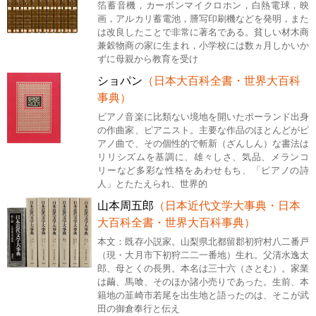
箔蓄音機，カーボンマイクロホン，白熱電球，映
画，アルカリ蓄電池，謄写印刷機などを発明，また
は改良したことで非常に著名である。貧しい材木商
兼穀物商の家に生まれ，小学校には数ヵ月しかいか
ずに母親から教育を受け
ショパン
（日本大百科全書・世界大百科
事典）
ピアノ音楽に比類ない境地を開いたポーランド出身
の作曲家、ピアニスト。主要な作品のほとんどがピ
アノ曲で、その個性的で斬新（ざんしん）な書法は
リリシズムを基調に、雄々しさ、気品、メランコ
リーなど多彩な性格をあわせもち、「ピアノの詩
人」とたたえられ、世界的
山本周五郎
（日本近代文学大事典・日本
大百科全書・世界大百科事典）
本文：既存小説家。山梨県北都留郡初狩村八二番戸
（現・大月市下初狩二二一番地）生れ。父清水逸太
郎、母とくの長男。本名は三十六（さとむ）。家業
は繭、馬喰、そのほか諸小売りであった。生前、本
籍地の韮崎市若尾を出生地と語ったのは、そこが武
田の御倉奉行と伝え