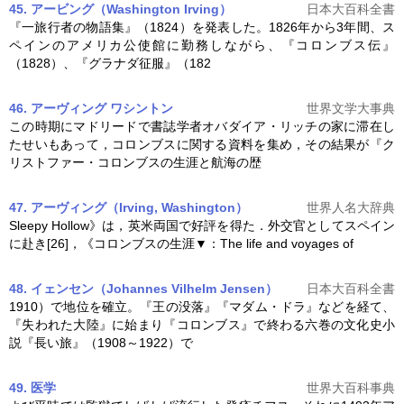
45. アービング（Washington Irving）
日本大百科全書
『一旅行者の物語集』（1824）を発表した。1826年から3年間、ス
ペインのアメリカ公使館に勤務しながら、『
コロンブス
伝』
（1828）、『グラナダ征服』（182
46. アーヴィング ワシントン
世界文学大事典
この時期にマドリードで書誌学者オバダイア・リッチの家に滞在し
たせいもあって，
コロンブス
に関する資料を集め，その結果が『ク
リストファー・
コロンブス
の生涯と航海の歴
47. アーヴィング（Irving, Washington）
世界人名大辞典
Sleepy Hollow》は，英米両国で好評を得た．外交官としてスペイン
に赴き[26]，《
コロンブス
の生涯▼：The life and voyages of
48. イェンセン（Johannes Vilhelm Jensen）
日本大百科全書
1910）で地位を確立。『王の没落』『マダム・ドラ』などを経て、
『失われた大陸』に始まり『
コロンブス
』で終わる六巻の文化史小
説『長い旅』（1908～1922）で
49. 医学
世界大百科事典