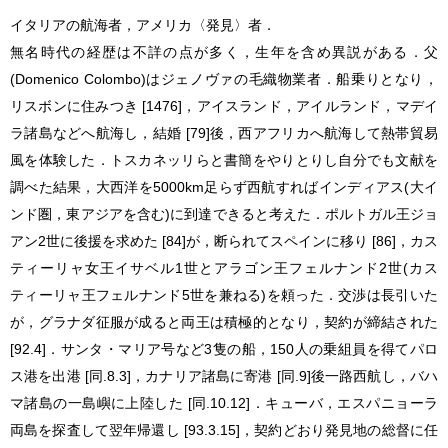
イタリアの航海者，アメリカ〈発見〉者．
無名時代の経歴は不詳の点が多く，生年を含め異説がある．父
(Domenico Colombo)はジェノヴァの毛織物業者．船乗りとなり，
リスボンに住みつき [1476]，アイスランド，アイルランド，マデイ
ラ諸島などへ航海し，結婚 [79]後，西アフリカへ航海して熱帯貿易
風を体験した．
トスカネッリ
らと書簡をやりとりし自分でも文献を
調べた結果，大西洋を5000km足らず西航すればインディアス(大イ
ンド圏，東アジアを含む)に到達できると考えた．ポルトガル王
ジョ
アン2世
に後援を求めた [84]が，断られてスペインに移り [86]，カス
ティーリャ女王
イサベル1世
とアラゴン王
フェルナンド2世
(カス
ティーリャ王フェルナンド5世を兼ねる)を頼った．交渉は長引いた
が，グラナダ征服が成ると両王は積極的となり，契約が締結された
[92.4]．サンタ・マリア号など3隻の船，150人の乗組員を得てパロ
ス港を出港 [同.8.3]，カナリア諸島に寄港 [同.9]後一路西航し，バハ
マ諸島の一島嶼に上陸した [同.10.12]．キューバ，エスパニョーラ
両島を探査して翌年帰還し [93.3.15]，契約どおり発見地の総督に任