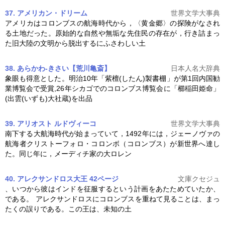
37. アメリカン・ドリーム
世界文学大事典
アメリカは
コロンブス
の航海時代から，〈黄金郷〉の探険がなされ
る土地だった。原始的な自然や無垢な先住民の存在が，行き詰まっ
た旧大陸の文明から脱出するにふさわしい土
38. あらかわ-きさい【荒川亀斎】
日本人名大辞典
象眼も得意とした。明治10年「紫檀(したん)製書棚」が第1回内国勧
業博覧会で受賞,26年シカゴでの
コロンブス
博覧会に「櫛稲田姫命」
(出雲(いずも)大社蔵)を出品
39. アリオスト ルドヴィーコ
世界文学大事典
南下する大航海時代が始まっていて，1492年には，ジェーノヴァの
航海者クリストーフォロ・コロンボ（
コロンブス
）が新世界へ達し
た。同じ年に，メーディチ家の大ロレン
40. アレクサンドロス大王 42ページ
文庫クセジュ
、いつから彼はインドを征服するという計画をあたためていたか、
である。 アレクサンドロスに
コロンブス
を重ねて見ることは、まっ
たくの誤りである。この王は、未知の土