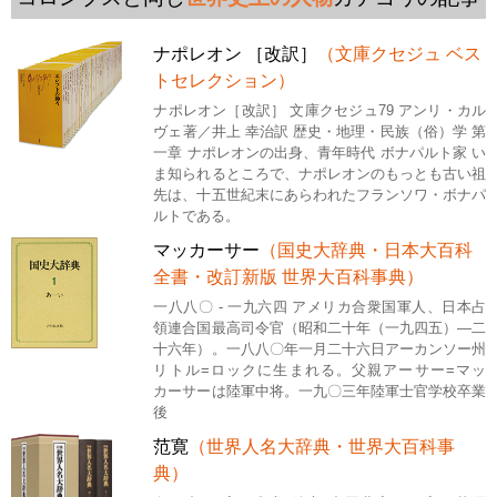
ナポレオン ［改訳］
（文庫クセジュ ベス
トセレクション）
ナポレオン［改訳］ 文庫クセジュ79 アンリ・カル
ヴェ著／井上 幸治訳 歴史・地理・民族（俗）学 第
一章 ナポレオンの出身、青年時代 ボナパルト家 い
ま知られるところで、ナポレオンのもっとも古い祖
先は、十五世紀末にあらわれたフランソワ・ボナパ
ルトである。
マッカーサー
（国史大辞典・日本大百科
全書・改訂新版 世界大百科事典）
一八八〇 - 一九六四 アメリカ合衆国軍人、日本占
領連合国最高司令官（昭和二十年（一九四五）―二
十六年）。一八八〇年一月二十六日アーカンソー州
リトル=ロックに生まれる。父親アーサー=マッ
カーサーは陸軍中将。一九〇三年陸軍士官学校卒業
後
范寛
（世界人名大辞典・世界大百科事
典）