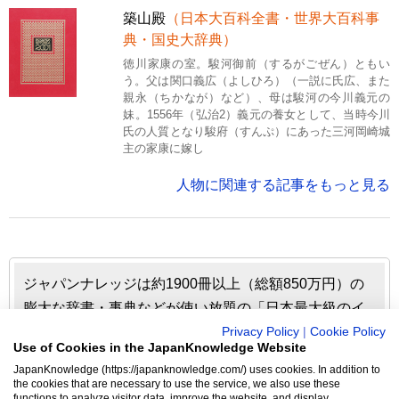
築山殿
（日本大百科全書・世界大百科事
典・国史大辞典）
徳川家康の室。駿河御前（するがごぜん）ともい
う。父は関口義広（よしひろ）（一説に氏広、また
親永（ちかなが）など）、母は駿河の今川義元の
妹。1556年（弘治2）義元の養女として、当時今川
氏の人質となり駿府（すんぷ）にあった三河岡崎城
主の家康に嫁し
人物に関連する記事をもっと見る
ジャパンナレッジは約1900冊以上（総額850万円）の
膨大な辞書・事典などが使い放題の「日本最大級のイ
ンターネット辞書・事典・叢書サイト」です。日本国
Privacy Policy
|
Cookie Policy
Use of Cookies in the JapanKnowledge Website
内のみならず、海外の有名大学から図書館まで、多く
JapanKnowledge (https://japanknowledge.com/) uses cookies. In addition to
の機関で利用されています。
the cookies that are necessary to use the service, we also use these
functions to analyze visitor data, improve the website, and display