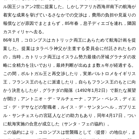
ル国王ジョアン2世に提案した。しかしアフリカ西海岸南下の航海が
着実な成果を挙げているさなかでの交渉は，費用の負担や見返りの
報償などが原因でまとまらず，85年春，息子ディエゴを連れ，隣国
カスティリャへ去る。
86年1月，コロンブスはカトリック両王にあらためて航海計画を提
案した。提案はタラベラ神父が主査する委員会に付託されたもの
の，当時，カトリック両王はイスラム勢力最後の牙城グラナダの攻
略に全精力を注いでおり，最終判断が出ぬまま数ヵ年が経過する。
この間，ポルトガル王と再交渉したり，実弟バルトロメをイギリス
王，フランス王のもとに派遣したり，自らもフランス王のもとに向
かう決意もしたが，グラナダの陥落（1492年1月2日）で新たな展望
が開け，アントニオ・デ・マルチェーナ，フアン・ペレス，ディエ
ゴ・デ・デサなどの聖職者，ルイス・デ・サンタンヘル，ガブリエ
ル・サンチェスらの宮廷人などの助力もあり，同年4月17日，つい
に航海実施の合意が成立した（サンタ・フェの協約）。
この協約により，コロンブスは世襲職として〈提督〉の地位が，ま