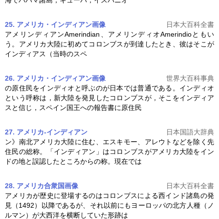
25. アメリカ・インディアン
画像
日本大百科全書
アメリンディアンAmerindian、アメリンディオAmerindioともい
う。アメリカ大陸に初めて
コロンブス
が到達したとき、彼はそこが
インディアス（当時のスペ
26. アメリカ・インディアン
画像
世界大百科事典
の原住民をインディオと呼ぶのが日本では普通である。インディオ
という呼称は，新大陸を発見した
コロンブス
が，そこをインディア
スと信じ，スペイン国王への報告書に原住民
27. アメリカ‐インディアン
日本国語大辞典
ン》南北アメリカ大陸に住む、エスキモー、アレウトなどを除く先
住民の総称。「インディアン」は
コロンブス
がアメリカ大陸をイン
ドの地と誤認したところからの称。現在では
28. アメリカ合衆国
画像
日本大百科全書
アメリカが歴史に登場するのは
コロンブス
による西インド諸島の発
見（1492）以降であるが、それ以前にもヨーロッパの北方人種（ノ
ルマン）が大西洋を横断していた形跡は