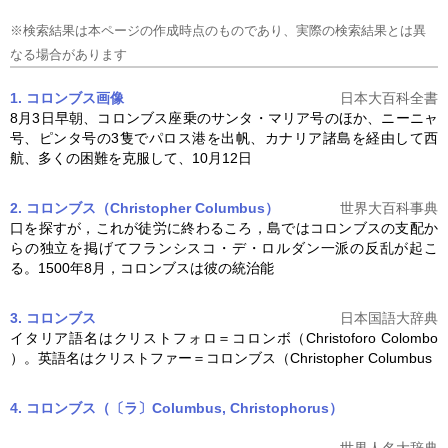
※検索結果は本ページの作成時点のものであり、実際の検索結果とは異
なる場合があります
1. コロンブス
画像
日本大百科全書
8月3日早朝、
コロンブス
座乗のサンタ・マリア号のほか、ニーニャ
号、ピンタ号の3隻でパロス港を出帆、カナリア諸島を経由して西
航、多くの困難を克服して、10月12日
2. コロンブス（Christopher Columbus）
世界大百科事典
口を探すが，これが徒労に終わるころ，島では
コロンブス
の支配か
らの独立を掲げてフランシスコ・デ・ロルダン一派の反乱が起こ
る。1500年8月，
コロンブス
は彼の統治能
3. コロンブス
日本国語大辞典
イタリア語名はクリストフォロ＝コロンボ（Christoforo Colombo
）。英語名はクリストファー＝
コロンブス
（Christopher Columbus
4. コロンブス（
〔ラ〕
Columbus, Christophorus）
世界人名大辞典