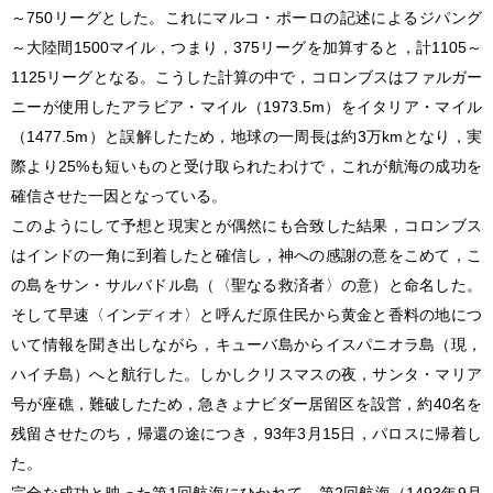
～750リーグとした。これにマルコ・ポーロの記述によるジパング
～大陸間1500マイル，つまり，375リーグを加算すると，計1105～
1125リーグとなる。こうした計算の中で，コロンブスはファルガー
ニーが使用したアラビア・マイル（1973.5m）をイタリア・マイル
（1477.5m）と誤解したため，地球の一周長は約3万kmとなり，実
際より25%も短いものと受け取られたわけで，これが航海の成功を
確信させた一因となっている。
このようにして予想と現実とが偶然にも合致した結果，コロンブス
はインドの一角に到着したと確信し，神への感謝の意をこめて，こ
の島をサン・サルバドル島（〈聖なる救済者〉の意）と命名した。
そして早速〈インディオ〉と呼んだ原住民から黄金と香料の地につ
いて情報を聞き出しながら，キューバ島からイスパニオラ島（現，
ハイチ島）へと航行した。しかしクリスマスの夜，サンタ・マリア
号が座礁，難破したため，急きょナビダー居留区を設営，約40名を
残留させたのち，帰還の途につき，93年3月15日，パロスに帰着し
た。
完全な成功と映った第1回航海にひかれて，第2回航海（1493年9月