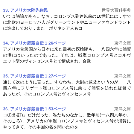
33. アメリカ大陸先住民
世界大百科事典
いては議論がある。なお，
コロンブス
到達以前の10世紀には，すで
に北欧のヨーロッパ人がグリーンランドやニューファウンドランド
に進出しており，また，ポリネシア人もコ
34. アメリカ彦蔵自伝 1 26ページ
東洋文庫
アメリカ合衆国から日本に来た最初の探検隊も、一八四六年に浦賀
の港にはいったのであった。それは、戦艦
コロンブス
号とコルヴ
エット型のヴィンセンス号とで構成され、合衆
35. アメリカ彦蔵自伝 1 27ページ
東洋文庫
通じて次のように言った。すなわち、大尉の叔父というのが、一八
四六年にフリゲート艦
コロンブス
号に乗って浦賀を訪れた提督で
あったが、その
コロンブス
号とヴィンセンス号
36. アメリカ彦蔵自伝 1 53ページ
東洋文庫
ヨ①出-訂)」だけだった。私たちのなかに、数年前(一八四六年か、
そのころ)、アメリカの軍艦
コロンブス
号とヴィセンス号が浦賀に
やってきて、その本国の名を聞いたのを