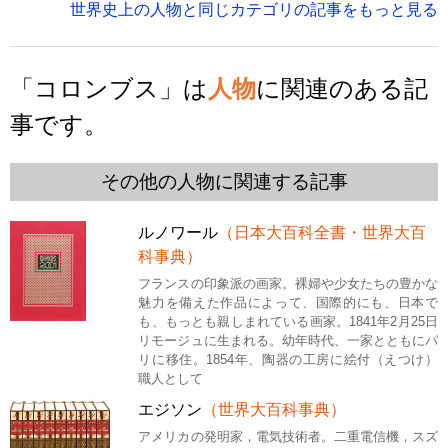
世界史上の人物と同じカテゴリの記事をもっと見る
「コロンブス」は
人物
に関連のある記
事です。
その他の人物に関連する記事
ルノワール
（日本大百科全書・世界大百
科事典）
フランスの印象派の画家。裸婦や少女たちの豊かな
魅力を備えた作品によって、国際的にも、日本で
も、もっとも親しまれている画家。1841年2月25日
リモージュに生まれる。幼年時代、一家とともにパ
リに移住。1854年、陶器の工房に絵付（えつけ）
職人として
エジソン
（世界大百科事典）
アメリカの発明家，電気技術者。二重電信機，スズ