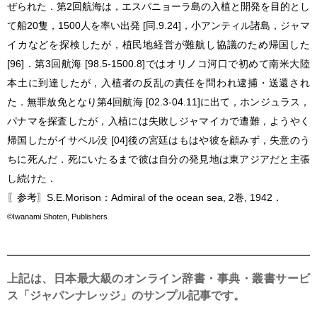
ぜられた．第2回航海は，エスパニョーラ島の入植と開発を目的とし
て船20隻，1500人を率い出発 [同.9.24]，小アンティル諸島，ジャマ
イカなどを探検したが，植民地経営が難航し協議のため帰国した
[96]．第3回航海 [98.5-1500.8]ではオリノコ河口で初めて南米大陸
本土に到達したが，入植者の反乱の責任を問われ逮捕・送還され
た．無罪放免となり第4回航海 [02.3-04.11]に出て，ホンジュラス，
パナマを探査したが，入植には失敗しジャマイカで遭難，ようやく
帰国したがイサベル没 [04]後の宮廷はもはや彼を顧みず，失意のう
ちに死んだ．死にいたるまで彼は自分の発見地は東アジアだと主張
し続けた．
〖参考〗S.E.Morison：Admiral of the ocean sea, 2巻, 1942．
©Iwanami Shoten, Publishers
上記は、日本最大級のオンライン辞書・事典・叢書サービ
ス「ジャパンナレッジ」のサンプル記事です。