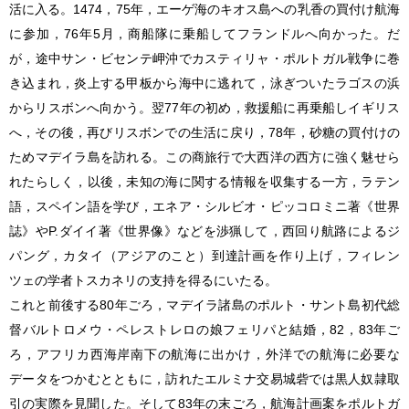
活に入る。1474，75年，エーゲ海のキオス島への乳香の買付け航海
に参加，76年5月，商船隊に乗船してフランドルへ向かった。だ
が，途中サン・ビセンテ岬沖でカスティリャ・ポルトガル戦争に巻
き込まれ，炎上する甲板から海中に逃れて，泳ぎついたラゴスの浜
からリスボンへ向かう。翌77年の初め，救援船に再乗船しイギリス
へ，その後，再びリスボンでの生活に戻り，78年，砂糖の買付けの
ためマデイラ島を訪れる。この商旅行で大西洋の西方に強く魅せら
れたらしく，以後，未知の海に関する情報を収集する一方，ラテン
語，スペイン語を学び，エネア・シルビオ・ピッコロミニ著《世界
誌》やP.ダイイ著《世界像》などを渉猟して，西回り航路によるジ
パング，カタイ（アジアのこと）到達計画を作り上げ，フィレン
ツェの学者トスカネリの支持を得るにいたる。
これと前後する80年ごろ，マデイラ諸島のポルト・サント島初代総
督バルトロメウ・ペレストレロの娘フェリパと結婚，82，83年ご
ろ，アフリカ西海岸南下の航海に出かけ，外洋での航海に必要な
データをつかむとともに，訪れたエルミナ交易城砦では黒人奴隷取
引の実際を見聞した。そして83年の末ごろ，航海計画案をポルトガ