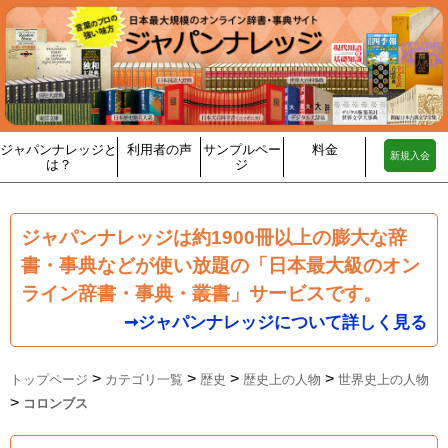
ジャパンナレッジと
利用者の声
サンプルペー
料金
新規入会
は？
ジ
ジャパンナレッジは約1900冊以上の膨大な辞
書・事典などが使い放題の「日本最大級のオン
ライン辞書・事典・叢書」サービスです。
➞ジャパンナレッジについて詳しく見る
>
>
>
>
トップページ
カテゴリ一覧
歴史
歴史上の人物
世界史上の人物
>
コロンブス