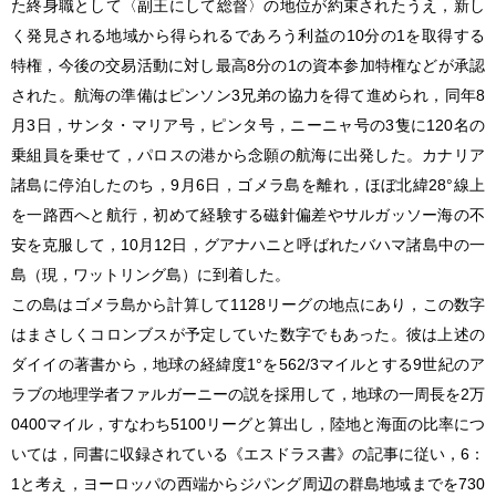
た終身職として〈副王にして総督〉の地位が約束されたうえ，新し
く発見される地域から得られるであろう利益の10分の1を取得する
特権，今後の交易活動に対し最高8分の1の資本参加特権などが承認
された。航海の準備はピンソン3兄弟の協力を得て進められ，同年8
月3日，サンタ・マリア号，ピンタ号，ニーニャ号の3隻に120名の
乗組員を乗せて，パロスの港から念願の航海に出発した。カナリア
諸島に停泊したのち，9月6日，ゴメラ島を離れ，ほぼ北緯28°線上
を一路西へと航行，初めて経験する磁針偏差やサルガッソー海の不
安を克服して，10月12日，グアナハニと呼ばれたバハマ諸島中の一
島（現，ワットリング島）に到着した。
この島はゴメラ島から計算して1128リーグの地点にあり，この数字
はまさしくコロンブスが予定していた数字でもあった。彼は上述の
ダイイの著書から，地球の経緯度1°を562/3マイルとする9世紀のア
ラブの地理学者ファルガーニーの説を採用して，地球の一周長を2万
0400マイル，すなわち5100リーグと算出し，陸地と海面の比率につ
いては，同書に収録されている《エスドラス書》の記事に従い，6：
1と考え，ヨーロッパの西端からジパング周辺の群島地域までを730