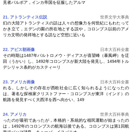
見者バルボア，インカ帝国を征服したアルマ
21. アトランティス伝説
世界文学大事典
幻の大陸アトランティスの話は人々の想像力を何世紀にもわたって
かき立て，エデンの園の所在地とする説や，
コロンブス
以前のアメ
リカ文明の発祥地とする説など空想に近いも
22. アビス朝
画像
日本大百科全書
その時期は1487年バルトロメウ・ディアスが喜望峰（暴風岬）を迂
回（うかい）し、1492年
コロンブス
が新大陸を発見し、1494年トル
デシリャス条約がカスティーリ
23. アメリカ
画像
日本大百科全書
れる。しかしその存在が西欧社会に広く知られるようになったの
は、著名な探検家クリストファー・
コロンブス
が東洋（インド）の
航路を発見すべく大西洋を西へ向かい、149
24. アメリカ
世界大百科事典
ったのが最初であったが，本格的・系統的な植民運動が始まったの
は，1492年の
コロンブス
の航海以後である。
コロンブス
は第1回航
海でバハマ諸島，キューバ，イスパニオ