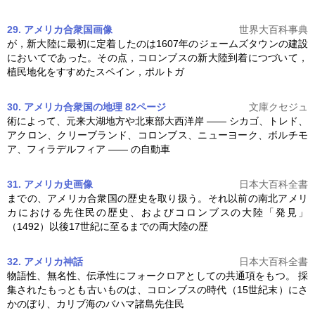
29. アメリカ合衆国
画像
世界大百科事典
が，新大陸に最初に定着したのは1607年のジェームズタウンの建設
においてであった。その点，
コロンブス
の新大陸到着につづいて，
植民地化をすすめたスペイン，ポルトガ
30. アメリカ合衆国の地理 82ページ
文庫クセジュ
術によって、元来大湖地方や北東部大西洋岸 ―― シカゴ、トレド、
アクロン、クリーブランド、
コロンブス
、ニューヨーク、ボルチモ
ア、フィラデルフィア ―― の自動車
31. アメリカ史
画像
日本大百科全書
までの、アメリカ合衆国の歴史を取り扱う。それ以前の南北アメリ
カにおける先住民の歴史、および
コロンブス
の大陸「発見」
（1492）以後17世紀に至るまでの両大陸の歴
32. アメリカ神話
日本大百科全書
物語性、無名性、伝承性にフォークロアとしての共通項をもつ。 採
集されたもっとも古いものは、
コロンブス
の時代（15世紀末）にさ
かのぼり、カリブ海のバハマ諸島先住民