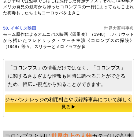
よび平時では監獄でしばしば流行した発疹チフス，それに1493年ア
メリカ発見の航海から帰った
コロンブス
の一行によってもちこまれ
た梅毒も，たちまちヨーロッパをまきこ
50. イギリス映画
世界大百科事典
モーム原作によるオムニバス映画《四重奏》（1948），ハリウッド
から招いたフレドリック・マーチ主演《
コロンブス
の探険》
（1949）等々。スリラーとメロドラマが多
「コロンブス」の情報だけではなく、「コロンブス」
に関するさまざまな情報も同時に調べることができる
ため、幅広い視点から知ることができます。
ジャパンナレッジの利用料金や収録辞事典について詳しく
見る▶
コロンブスと同じ
世界史上の人物
カテゴリの記事