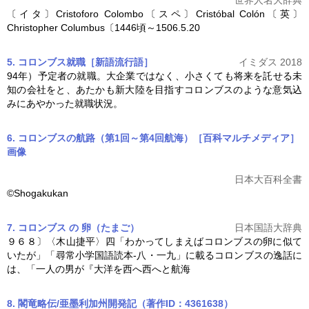
〔イタ〕Cristoforo Colombo〔スペ〕Cristóbal Colón〔英〕
Christopher Columbus〔1446頃～1506.5.20
5. コロンブス就職［新語流行語］
イミダス 2018
94年）予定者の就職。大企業ではなく、小さくても将来を託せる未
知の会社をと、あたかも新大陸を目指す
コロンブス
のような意気込
みにあやかった就職状況。
6. コロンブスの航路（第1回～第4回航海）［百科マルチメディア］
画像
日本大百科全書
©Shogakukan
7. コロンブス の 卵（たまご）
日本国語大辞典
９６８〕〈木山捷平〉四「わかってしまえば
コロンブス
の卵に似て
いたが」「尋常小学国語読本‐八・一九」に載る
コロンブス
の逸話に
は、「一人の男が『大洋を西へ西へと航海
8. 閣竜略伝/亜墨利加州開発記（著作ID：4361638）