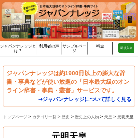
ジャパンナレッジと
利用者の声
サンプルペー
料金
新規入会
は？
ジ
ジャパンナレッジは約1900冊以上の膨大な辞
書・事典などが使い放題の「日本最大級のオン
ライン辞書・事典・叢書」サービスです。
➞ジャパンナレッジについて詳しく見る
>
>
>
>
>
トップページ
カテゴリ一覧
歴史
歴史上の人物
天皇
元明天皇
元明天皇