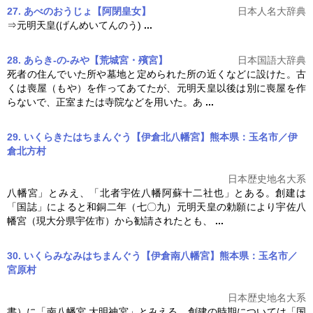
27. あべのおうじょ【阿閉皇女】
日本人名大辞典
⇒
元明天皇
(げんめいてんのう)
...
28. あらき‐の‐みや【荒城宮・殯宮】
日本国語大辞典
死者の住んでいた所や墓地と定められた所の近くなどに設けた。古
くは喪屋（もや）を作ってあてたが、
元明天皇
以後は別に喪屋を作
らないで、正室または寺院などを用いた。あ
...
29. いくらきたはちまんぐう【伊倉北八幡宮】熊本県：玉名市／伊
倉北方村
日本歴史地名大系
八幡宮」とみえ、「北者宇佐八幡阿蘇十二社也」とある。創建は
「国誌」によると和銅二年（七〇九）
元明天皇
の勅願により宇佐八
幡宮（現大分県宇佐市）から勧請されたとも、
...
30. いくらみなみはちまんぐう【伊倉南八幡宮】熊本県：玉名市／
宮原村
日本歴史地名大系
書）に「南八幡宮 大明神宮」とみえる。創建の時期については「国