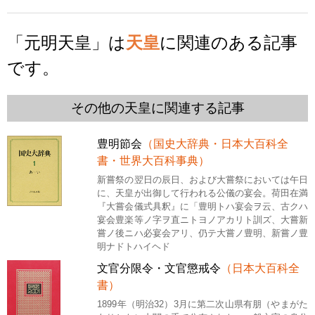
「元明天皇」は
天皇
に関連のある記事
です。
その他の天皇に関連する記事
豊明節会
（国史大辞典・日本大百科全
書・世界大百科事典）
新嘗祭の翌日の辰日、および大嘗祭においては午日
に、天皇が出御して行われる公儀の宴会。荷田在満
『大嘗会儀式具釈』に「豊明トハ宴会ヲ云、古クハ
宴会豊楽等ノ字ヲ直ニトヨノアカリト訓ズ、大嘗新
嘗ノ後ニハ必宴会アリ、仍テ大嘗ノ豊明、新嘗ノ豊
明ナドトハイヘド
文官分限令・文官懲戒令
（日本大百科全
書）
1899年（明治32）3月に第二次山県有朋（やまがた