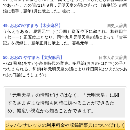
であった。この間711年9月，
元明天皇
の詔に従って《古事記》の撰
録に着手，翌年1月に献上した。彼の
...
49. おおのやすまろ【太安麻呂】
国史大辞典
う伝えもある。慶雲元年（七〇四）従五位下に叙され、和銅四年
（七一一）正五位上となり、同年九月
元明天皇
の詔によって『古事
記』を撰録し、翌年正月に献上した。霊亀元年
...
50. おおの-やすまろ【太安麻呂】
日本人名大辞典
−723 飛鳥(あすか)-奈良時代の官吏。多品治(おおの-ほむち)の子と
つたえられる。和銅4年
元明天皇
の詔により稗田阿礼(ひえだの-あ
れ)の口誦(こうしょう)す
...
「元明天皇」の情報だけではなく、「元明天皇」に関
するさまざまな情報も同時に調べることができるた
め、幅広い視点から知ることができます。
ジャパンナレッジの利用料金や収録辞事典について詳しく