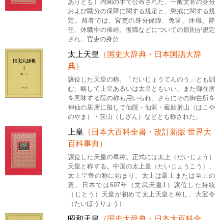
ありとも）内閣の手で公布された、一般文官の身分
および職分の保障に関する規定と、懲戒に関する規
定。前者では、官吏の身分保障、免官、休職、降
任、休職中の俸給、復職などについての原則が規定
され、官吏の身分
太上天皇
（国史大辞典・日本国語大辞
典）
譲位した天皇の称。「だいじょうてんのう」とも訓
む。略して上皇あるいは太皇ともいい、また御在所
を意味する院の称も用いられ、さらにその御在所を
神仙の居所に擬して仙院・仙洞・藐姑射山（はこや
のやま）・茨山（しざん）などとも称された。
上皇
（日本大百科全書・改訂新版 世界大
百科事典）
譲位した天皇の尊称。正式には太上（だいじょう）
天皇と称する。中国の太上皇（たいじょうこう）、
太上皇帝の称に始まり、太上は最上または至上の
意。日本では697年（文武天皇1）譲位した持統
（じとう）天皇が初めて太上天皇と称し、大宝令
（たいほうりょう）
昭和天皇
（国史大辞典・日本大百科全