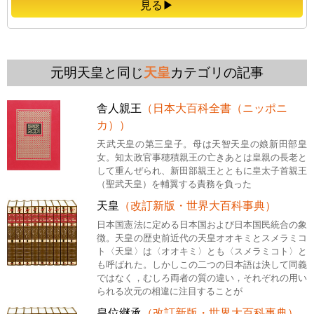
見る▶
元明天皇と同じ
天皇
カテゴリの記事
舎人親王
（日本大百科全書（ニッポニ
カ））
天武天皇の第三皇子。母は天智天皇の娘新田部皇
女。知太政官事穂積親王の亡きあとは皇親の長老と
して重んぜられ、新田部親王とともに皇太子首親王
（聖武天皇）を輔翼する責務を負った
天皇
（改訂新版・世界大百科事典）
日本国憲法に定める日本国および日本国民統合の象
徴。天皇の歴史前近代の天皇オオキミとスメラミコ
ト〈天皇〉は〈オオキミ〉とも〈スメラミコト〉と
も呼ばれた。しかしこの二つの日本語は決して同義
ではなく，むしろ両者の質の違い，それぞれの用い
られる次元の相違に注目することが
皇位継承
（改訂新版・世界大百科事典）