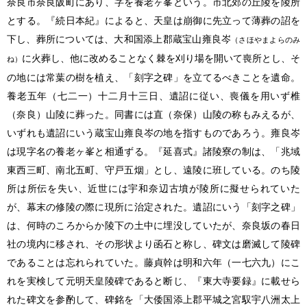
奈良市奈良阪町にあり、字を養老ヶ峯という。市北郊の丘陵を陵所
とする。『続日本紀』によると、天皇は崩御に先立って薄葬の詔を
下し、葬所については、大和国添上郡蔵宝山雍良岑
（さほやまよらのみ
に火葬し、他に改めることなく棘を刈り場を開いて喪所とし、そ
ね）
の地には常葉の樹を植え、「刻字之碑」を立てるべきことを遺命。
養老五年（七二一）十二月十三日、遺詔に従い、喪儀を用いず椎
（奈良）山陵に葬った。同書には直（奈保）山陵の称もみえるが、
いずれも遺詔にいう蔵宝山雍良岑の地を指すものであろう。雍良岑
は現字名の養老ヶ峯と相通ずる。『延喜式』諸陵寮の制は、「兆域
東西三町、南北五町、守戸五烟」とし、遠陵に班している。のち陵
所は所伝を失い、近世には宇和奈辺古墳が陵所に擬せられていた
が、幕末の修陵の際に現所に治定された。遺詔にいう「刻字之碑」
は、何時のころからか陵下の土中に埋没していたが、奈良坂の春日
社の境内に移され、その形状より函石と称し、碑文は磨滅して陵碑
であることは忘れられていた。藤貞幹は明和六年（一七六九）にこ
れを実検して元明天皇陵碑であると断じ、『東大寺要録』に載せら
れた碑文を参酌して、碑銘を「大倭国添上郡平城之宮馭宇八洲太上