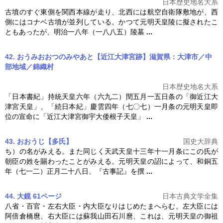
日本歴史地名大系
古墳のすぐ東側を関西本線が走り、北西には航空自衛隊敷地が、西
側にはコナベ古墳が並列している。かつて
元明天皇
陵に擬されたこ
ともあったが、明治一八年（一八八五）陵墓
...
42. おうみおおつのみやあと【近江大津宮跡】滋賀県：大津市／中
部地域／錦織村
日本歴史地名大系
「日本書紀」持統天皇六年（六九二）閏五月一五日条の「御近江大
津宮天皇」、「続日本紀」慶雲四年（七〇七）一月条の
元明天皇
即
位の宣命に「近江大津宮御宇大倭根子天皇」
...
43. おおうじ【多氏】
国史大辞典
ち）の名がみえる。また同じく天武天皇十三年十一月条にこの氏が
朝臣の姓を賜わったことがみえる。
元明天皇
の詔によって、和銅五
年（七一二）正月二十八日、『古事記』を撰
...
44. 大鏡 61ページ
日本古典文学全集
八省・百官・左右大臣・内大臣なりはじめたまへらむ。左大臣には
阿倍倉橋麿、右大臣には蘇我山田石川麿、これは、
元明天皇
の御祖