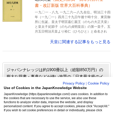
書・改訂新版 世界大百科事典）
一九〇一 - 八九 一九二六―八九在位。明治三十四
年（一九〇一）四月二十九日午後十時十分、東宮御
所に生誕。皇太子明宮嘉仁親王（のちの大正天皇）
と皇太子妃節子（のちの貞明皇后）の第一皇子。五
月五日明治天皇より裕仁（ひろひと）と命名され
天皇に関連する記事をもっと見る
ジャパンナレッジは約1900冊以上（総額850万円）の
膨大な辞書・事典などが使い放題の「日本最大級のイ
ンターネット辞書・事典・叢書サイト」です。日本国
Privacy Policy
|
Cookie Policy
Use of Cookies in the JapanKnowledge Website
内のみならず、海外の有名大学から図書館まで、多く
JapanKnowledge (https://japanknowledge.com/) uses cookies. In addition to
の機関で利用されています。
the cookies that are necessary to use the service, we also use these
functions to analyze visitor data, improve the website, and display
personalized content. If you agree to accept cookies, please click "Accept All."
ジャパンナレッジの利用料金や収録辞事典について詳しく
If you wish to set cookie preferences in detail or individually, please click