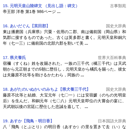
15. 元明天皇山陵碑文
（見出し語：碑文）
古事類苑
帝王部 洋巻 第1巻 986ページ
...
16. あいだぐん【英田郡】
国史大辞典
東は播磨国（兵庫県）宍粟・佐用の二郡、南は備前国（岡山県）和
気郡に接するものであった。古くは英多郡と書く。
元明天皇
和銅六
年（七一三）に備前国の北部六郡を割いて美
...
17. 県犬養氏
世界大百科事典
宿禰（すくね）姓を改賜された。一族の三千代（橘三千代）は天武
朝から元正朝までの5朝に歴任し，
元明天皇
から橘氏を賜った。彼女
は夫藤原不比等を助けるかたわら，同族の
...
18. あがたのいぬかいのみちよ【県犬養三千代】
国史大辞典
藤原不比等と結婚、大宝元年（七〇一）には安宿媛（のちの光明皇
后）を生んだ。和銅元年（七〇八）
元明天皇
即位の大嘗会の宴に、
天武朝以後の宮廷に歴仕した忠誠を嘉して、
...
19. あすか【飛鳥・明日香】
日本国語大辞典
八「飛鳥（とぶとり）の明日香（あすか）の里を置きて去（い）な