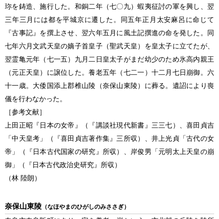
珎を鋳造、施行した。和銅二年（七〇九）蝦夷征討の軍を興し、翌
三年三月には都を平城京に遷した。同五年正月太安麻呂に命じて
『古事記』を撰上させ、翌六年五月に風土記撰進の命を発した。同
七年六月文武天皇の嫡子首皇子（聖武天皇）を皇太子に立てたが、
翌霊亀元年（七一五）九月二日皇太子がまだ幼少のため氷高内親王
（元正天皇）に譲位した。養老五年（七二一）十二月七日崩御。六
十一歳。大倭国添上郡椎山陵（奈保山東陵）に葬る。遺詔により喪
儀を行わなかった。
［参考文献］
上田正昭『日本の女帝』（『講談社現代新書』三三七）、喜田貞吉
「中天皇考」（『喜田貞吉著作集』三所収）、井上光貞「古代の女
帝」（『日本古代国家の研究』所収）、岸俊男「元明太上天皇の崩
御」（『日本古代政治史研究』所収）
（林 陸朗）
奈保山東陵
（なほやまのひがしのみささぎ）