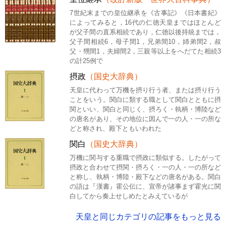
7世紀末までの皇位継承を《古事記》《日本書紀》
によってみると，16代の仁徳天皇まではほとんど
が父子間の直系相続であり，仁徳以後持統までは，
父子間相続6，母子間1，兄弟間10，姉弟間2，叔
父・甥間1，夫婦間2，三親等以上をへだてた相続3
の計25例で
摂政
（国史大辞典）
天皇に代わって万機を摂り行う者、または摂り行う
ことをいう。関白に類する職として関白とともに摂
関といい、関白と同じく、摂ろく・執柄・博陸など
の唐名があり、その地位に因んで一の人・一の所な
どと称され、殿下ともいわれた
関白
（国史大辞典）
万機に関与する重職で摂政に類似する。したがって
摂政と合わせて摂関・摂ろく・一の人・一の所など
と称し、執柄・博陸・殿下などの唐名がある。関白
の語は『漢書』霍公伝に、宣帝が諸事まず霍光に関
白してから奏上せしめたとみえているが
天皇と同じカテゴリの記事をもっと見る