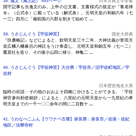
38. 逸文（風土記） 493ページ
日本古典文学全集
国守記事も当逸文のみ。上申の公文書。文書様式の規定が『養老律
令』（公式令）に載っている（解式条）。
元明天皇
の和銅六年（七
一三）四月に「備前国の六郡を割きて始めて
...
39. うさじんぐう【宇佐神宮】
国史大辞典
『扶桑略記』などによると、欽明天皇三十二年、大神比義が誉田天
皇広幡八幡麻呂の神託をうけ奉斎し、
元明天皇
和銅五年（七一二）
鷹居社を造り、その後小山田に移り、神亀二
...
40. うさじんぐう【宇佐神宮】大分県：宇佐市／旧宇佐町地区／宇
佐村
日本歴史地名大系
臨時の祈請・その他のおおよそ四種に分けることができる。「宇佐
神宮参向勅使銘抄」によると、八世紀の
元明天皇
から一九世紀の孝
明天皇までの一千一〇〇余年の間に二百数十
...
41. うわなべこふん【ウワナベ古墳】奈良県：奈良市／佐保・佐紀
地区／法華寺村