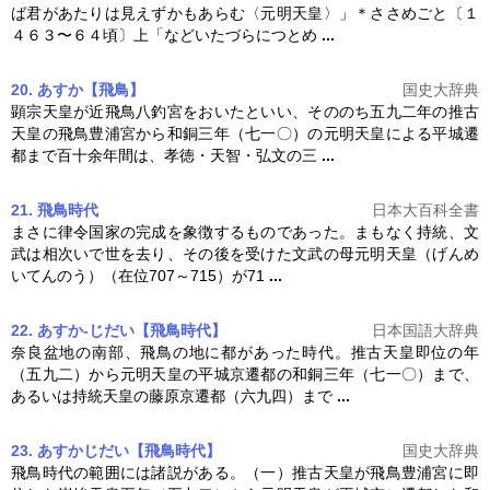
ば君があたりは見えずかもあらむ〈
元明天皇
〉」＊ささめごと〔１
４６３〜６４頃〕上「などいたづらにつとめ
...
20. あすか【飛鳥】
国史大辞典
顕宗天皇が近飛鳥八釣宮をおいたといい、そののち五九二年の推古
天皇の飛鳥豊浦宮から和銅三年（七一〇）の
元明天皇
による平城遷
都まで百十余年間は、孝徳・天智・弘文の三
...
21. 飛鳥時代
日本大百科全書
まさに律令国家の完成を象徴するものであった。まもなく持統、文
武は相次いで世を去り、その後を受けた文武の母
元明天皇
（げんめ
いてんのう）（在位707～715）が71
...
22. あすか‐じだい【飛鳥時代】
日本国語大辞典
奈良盆地の南部、飛鳥の地に都があった時代。推古天皇即位の年
（五九二）から
元明天皇
の平城京遷都の和銅三年（七一〇）まで、
あるいは持統天皇の藤原京遷都（六九四）まで
...
23. あすかじだい【飛鳥時代】
国史大辞典
飛鳥時代の範囲には諸説がある。（一）推古天皇が飛鳥豊浦宮に即