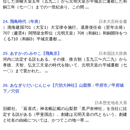
位した崇峻天皇五年（五九二）から
元明天皇
が平城京に遷都した和
銅三年（七一〇）までの一世紀余り。この間
...
24. 飛鳥時代（年表）
日本大百科全書
）渤海建国701（大宝1）大宝律令施行。遣唐使任命（翌年出発）
707（慶雲4）阿閇皇女即位（
元明天皇
）708（和銅1）和銅開珎をつ
くる710（和銅3）平城京遷都
...
25. あすか‐の‐みやこ【飛鳥京】
日本国語大辞典
河内に比定する説もある。その後、推古朝（五九三〜六二九）から
孝徳、天智、弘文三天皇の時代を除いて、
元明天皇
の平城遷都（七
一〇）まで置かれた。
...
26. あなぎりだいじんじゃ【穴切大神社】山梨県：甲府市／甲府城
下／穴切
日本歴史地名大系
旧郷社。「延喜式」神名帳記載の山梨郡「黒戸奈神社」を当社に比
定する説がある（甲斐国志）。創建は
元明天皇
の代ともいう。創建
と社名の由緒については、かつてこの地一帯
...