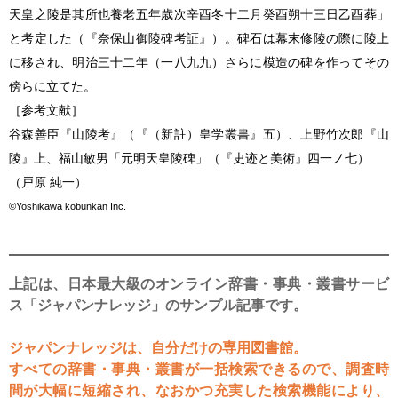
天皇之陵是其所也養老五年歳次辛酉冬十二月癸酉朔十三日乙酉葬」
と考定した（『奈保山御陵碑考証』）。碑石は幕末修陵の際に陵上
に移され、明治三十二年（一八九九）さらに模造の碑を作ってその
傍らに立てた。
［参考文献］
谷森善臣『山陵考』（『（新註）皇学叢書』五）、上野竹次郎『山
陵』上、福山敏男「元明天皇陵碑」（『史迹と美術』四一ノ七）
（戸原 純一）
©Yoshikawa kobunkan Inc.
上記は、日本最大級のオンライン辞書・事典・叢書サービ
ス「ジャパンナレッジ」のサンプル記事です。
ジャパンナレッジは、自分だけの専用図書館。
すべての辞書・事典・叢書が一括検索できるので、調査時
間が大幅に短縮され、なおかつ充実した検索機能により、