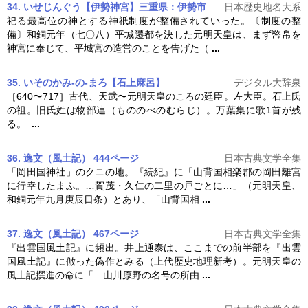
34. いせじんぐう【伊勢神宮】三重県：伊勢市
日本歴史地名大系
祀る最高位の神とする神祇制度が整備されていった。〔制度の整
備〕和銅元年（七〇八）平城遷都を決した
元明天皇
は、まず幣帛を
神宮に奉じて、平城宮の造営のことを告げた（
...
35. いそのかみ‐の‐まろ【石上麻呂】
デジタル大辞泉
［640〜717］古代、天武〜
元明天皇
のころの廷臣。左大臣。石上氏
の祖。旧氏姓は物部連（もののべのむらじ）。万葉集に歌1首が残
る。
...
36. 逸文（風土記） 444ページ
日本古典文学全集
「岡田国神社」のクニの地。『続紀』に「山背国相楽郡の岡田離宮
に行幸したまふ。…賀茂・久仁の二里の戸ごとに…」（
元明天皇
、
和銅元年九月庚辰日条）とあり、「山背国相
...
37. 逸文（風土記） 467ページ
日本古典文学全集
『出雲国風土記』に頻出。井上通泰は、ここまでの前半部を『出雲
国風土記』に倣った偽作とみる（上代歴史地理新考）。
元明天皇
の
風土記撰進の命に「…山川原野の名号の所由
...