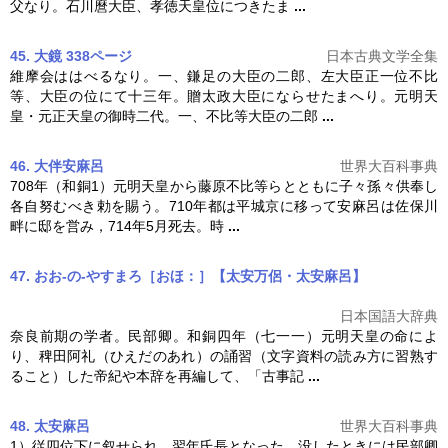
父なり。石川麿大臣、孝徳天皇位につきたま
...
45. 大鏡 338ページ
日本古典文学全集
維摩会ははべるなり。一、鎌足の大臣の二郎、左大臣正一位不比
等、大臣の位にて十三年。贈太政大臣にならせたまへり。
元明天
皇
・元正天皇の御時二代。一、不比等大臣の二郎
...
46. 大伴安麻呂
世界大百科事典
708年（和銅1）
元明天皇
から藤原不比等らとともに子々孫々供奉し
各自努むべき勅を賜う。710年都は平城京に移って安麻呂は佐保川
畔に邸を営み，714年5月死去。時
...
47. おお‐の‐やすまろ［おほ：］【太安万侶・太安麻呂】
日本国語大辞典
奈良前期の学者。民部卿。和銅四年（七一一）
元明天皇
の命によ
り、稗田阿礼（ひえだのあれ）の誦習（文字資料の読み方に習熟す
ること）した帝紀や本辞を再編して、「古事記
...
48. 太安麻呂
世界大百科事典
1）従四位下に叙せられ，翌年氏長となった。没したときには民部卿