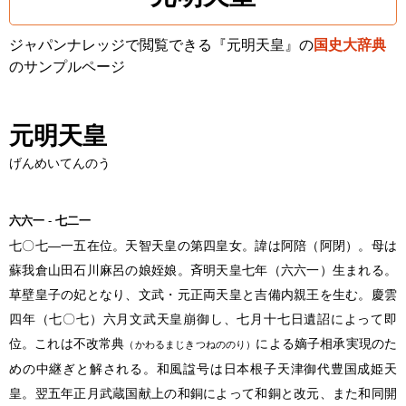
ジャパンナレッジで閲覧できる『元明天皇』の
国史大辞典
のサンプルページ
元明天皇
げんめいてんのう
六六一
-
七二一
七〇七―一五在位。天智天皇の第四皇女。諱は阿陪（阿閉）。母は
蘇我倉山田石川麻呂の娘姪娘。斉明天皇七年（六六一）生まれる。
草壁皇子の妃となり、文武・元正両天皇と吉備内親王を生む。慶雲
四年（七〇七）六月文武天皇崩御し、七月十七日遺詔によって即
位。これは不改常典
による嫡子相承実現のた
（かわるまじきつねののり）
めの中継ぎと解される。和風諡号は日本根子天津御代豊国成姫天
皇。翌五年正月武蔵国献上の和銅によって和銅と改元、また和同開