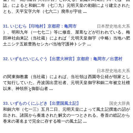
誌」によると和銅二年（七〇九）
元明天皇
の勅願により建立された
とも、天平宝字六年（七六二）廃帝が宇佐
...
31. いじむら【印地村】京都府：亀岡市
日本歴史地名大系
）、明和九年（一七七二）等に修造、屋葺などが行われている。梅
田神社由来記（当社蔵）によれば「
元明天皇
御宇（中略）当地ハ肥
土ニシテ五穀豊熟セシカバ当地守護神トシテ
...
32. いずもだいじんぐう【出雲大神宮】京都府：亀岡市／出雲村
日本歴史地名大系
の関東御教書（当社蔵）によれば、当社領は西園寺公経が領家とし
て知行していた。丹波国出雲社者、
元明天皇
御宇和銅二年被立社檀
以来、神領所
御影山者
...
33. いずものくにふどき【出雲国風土記】
国史大辞典
和銅六年（七一三）五月二日、
元明天皇
によって風土記撰進の詔が
出され、諸国から奏進された解文の一つとされる。巻首の総記から
巻末の署名まで完全に存する唯一の風土記
...