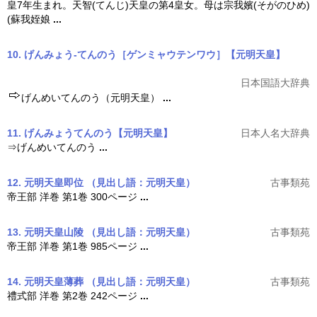
皇7年生まれ。天智(てんじ)天皇の第4皇女。母は宗我嬪(そがのひめ)
(蘇我姪娘
...
10. げんみょう‐てんのう［ゲンミャウテンワウ］【元明天皇】
日本国語大辞典
げんめいてんのう（
元明天皇
）
...
11. げんみょうてんのう【元明天皇】
日本人名大辞典
⇒げんめいてんのう
...
12. 元明天皇即位
（見出し語：元明天皇）
古事類苑
帝王部 洋巻 第1巻 300ページ
...
13. 元明天皇山陵
（見出し語：元明天皇）
古事類苑
帝王部 洋巻 第1巻 985ページ
...
14. 元明天皇薄葬
（見出し語：元明天皇）
古事類苑
禮式部 洋巻 第2巻 242ページ
...