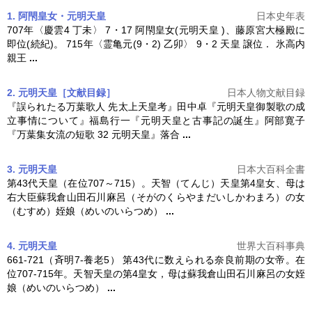
1. 阿閇皇女・元明天皇
日本史年表
707年〈慶雲4 丁未〉 7・17 阿閇皇女(
元明天皇
)、藤原宮大極殿に
即位(続紀)。 715年〈霊亀元(9・2) 乙卯〉 9・2 天皇 譲位． 氷高内
親王
...
2. 元明天皇［文献目録］
日本人物文献目録
『誤られたる万葉歌人 先太上天皇考』田中卓『
元明天皇
御製歌の成
立事情について』福島行一『
元明天皇
と古事記の誕生』阿部寛子
『万葉集女流の短歌 32
元明天皇
』落合
...
3. 元明天皇
日本大百科全書
第43代天皇（在位707～715）。天智（てんじ）天皇第4皇女、母は
右大臣蘇我倉山田石川麻呂（そがのくらやまだいしかわまろ）の女
（むすめ）姪娘（めいのいらつめ）
...
4. 元明天皇
世界大百科事典
661-721（斉明7-養老5） 第43代に数えられる奈良前期の女帝。在
位707-715年。天智天皇の第4皇女，母は蘇我倉山田石川麻呂の女姪
娘（めいのいらつめ）
...