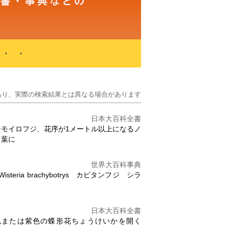
・・
あり、実際の検索結果とは異なる場合があります
日本大百科全書
モモイロ
フジ
、花序が1メートル以上になるノ
、葉に
世界大百科事典
teria brachybotrys カピタン
フジ
シラ
日本大百科全書
紫色または紫色の蝶形花ちょうけいかを開く