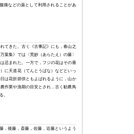
量で腹痛などの薬として利用されることがあ
されてきた。古く《古事記》にも，春山之
《万葉集》では〈荒妙（あらたえ）の藤〉
のは忌まれた。一方で，フジの花はその垂
か）に天道花（てんとうばな）などといっ
の日は花折節供ともよばれるように，山か
て農作業や漁期の目安とされ，古く勧農鳥
る。
藤，後藤，斎藤，佐藤，近藤というよう