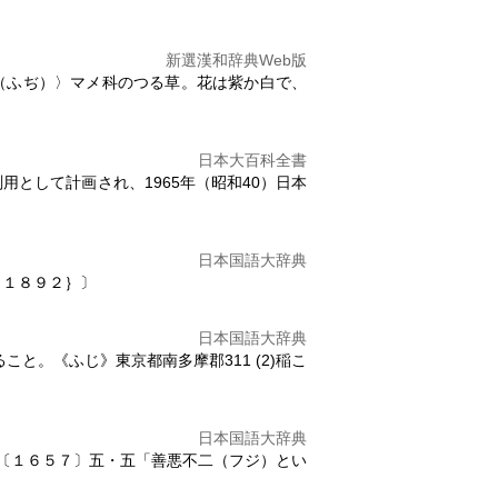
新選漢和辞典Web版
じ（ふぢ）〉マメ科のつる草。花は紫か白で、
日本大百科全書
として計画され、1965年（昭和40）日本
日本国語大辞典
｛１８９２｝〕
日本国語大辞典
と。《ふじ》東京都南多摩郡311 (2)稲こ
日本国語大辞典
上〔１６５７〕五・五「善悪不二（
フジ
）とい