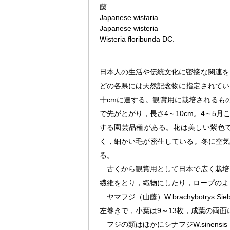
藤
Japanese wistaria
Japanese wisteria
Wisteria floribunda
DC.
日本人の生活や伝統文化に密接な関連を
どの各県には天然記念物に指定されてい
十cmに達する。観賞用に栽培されるもの
で先がとがり，長さ4～10cm。4～5
する園芸品種がある。花は美しい紫色で
く，細かい毛が密生している。冬に空気
る。
古くから観賞用として日本で広く栽培
繊維をとり，織物にしたり，ロープのよ
ヤマフジ（山藤）
W
.
brachybotrys
Si
左巻きで，小葉は9～13枚，成葉の両
フジの類はほかにシナフジ
W
.
sinensis