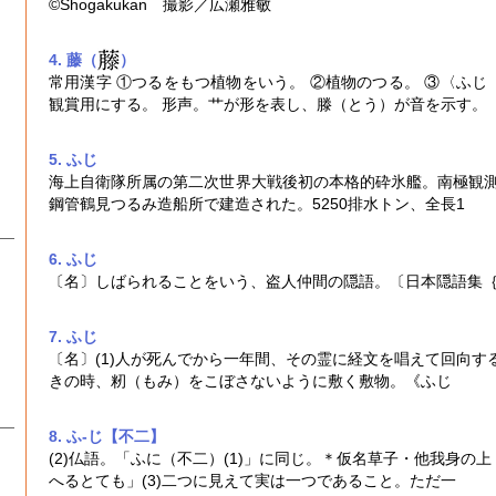
©Shogakukan 撮影／広瀬雅敏
4. 藤（
）
常用漢字 ①つるをもつ植物をいう。 ②植物のつる。 ③〈ふ
観賞用にする。 形声。艹が形を表し、滕（とう）が音を示す。
5. ふじ
海上自衛隊所属の第二次世界大戦後初の本格的砕氷艦。南極観測用
鋼管鶴見つるみ造船所で建造された。5250排水トン、全長1
6. ふじ
〔名〕しばられることをいう、盗人仲間の隠語。〔日本隠語集
7. ふじ
〔名〕(1)人が死んでから一年間、その霊に経文を唱えて回向するこ
きの時、籾（もみ）をこぼさないように敷く敷物。《ふじ
8. ふ‐じ【不二】
(2)仏語。「ふに（不二）(1)」に同じ。＊仮名草子・他我身の
へるとても」(3)二つに見えて実は一つであること。ただ一