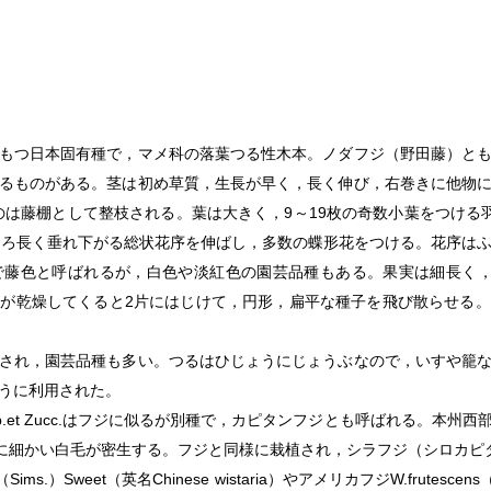
もつ日本固有種で，マメ科の落葉つる性木本。ノダフジ（野田藤）と
るものがある。茎は初め草質，生長が早く，長く伸び，右巻きに他物
は藤棚として整枝される。葉は大きく，9～19枚の奇数小葉をつける羽
月ころ長く垂れ下がる総状花序を伸ばし，多数の蝶形花をつける。花序はふつ
藤色と呼ばれるが，白色や淡紅色の園芸品種もある。果実は細長く，扁
が乾燥してくると2片にはじけて，円形，扁平な種子を飛び散らせる
され，園芸品種も多い。つるはひじょうにじょうぶなので，いすや籠な
うに利用された。
eb.et Zucc.はフジに似るが別種で，カピタンフジとも呼ばれる。本
面に細かい白毛が密生する。フジと同様に栽植され，シラフジ（シロカピ
（Sims.）Sweet（英名Chinese wistaria）やアメリカフジ
W
.
frutescens
（