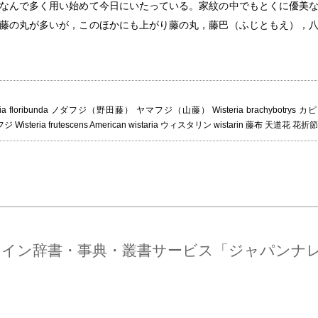
なんで多く用い始めて今日にいたっている。家紋の中でもとくに優美
藤の丸が多いが，このほかにも上がり藤の丸，藤巴（ふじともえ），
eria Wisteria floribunda ノダフジ（野田藤） ヤマフジ（山藤） Wisteria brac
メリカフジ Wisteria frutescens American wistaria ウィスタリン wistarin 藤布 天道花 
ライン辞書・事典・叢書サービス「ジャパンナ