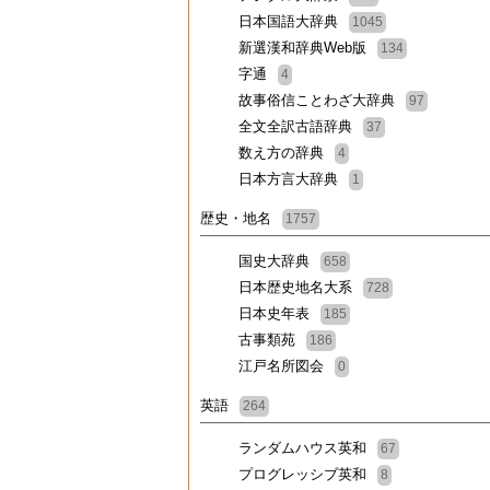
日本国語大辞典
1045
新選漢和辞典Web版
134
字通
4
故事俗信ことわざ大辞典
97
全文全訳古語辞典
37
数え方の辞典
4
日本方言大辞典
1
歴史・地名
1757
国史大辞典
658
日本歴史地名大系
728
日本史年表
185
古事類苑
186
江戸名所図会
0
英語
264
ランダムハウス英和
67
プログレッシブ英和
8