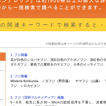
ジの関連キーワードで検索すると・
※検索結果は本ページの作成時点のもので
1. フジ
画像
花が白色のシロバナ
フジ
、淡紅白色のアケボノ
フジ
、淡紅色の
ダナガ
フジ
、紫色で八重咲きのヤエ
フジ
、小木のイッサイ
フジ
2. フジ
画像
Wisteria floribunda ノダ
フジ
（野田藤） ヤマ
フジ
（山藤） Wis
フジ
シロカピタン
3. フジ［百科マルチメディア］
画像
5～6月、枝先に長さ30～90cmの総状花序を下垂し、淡