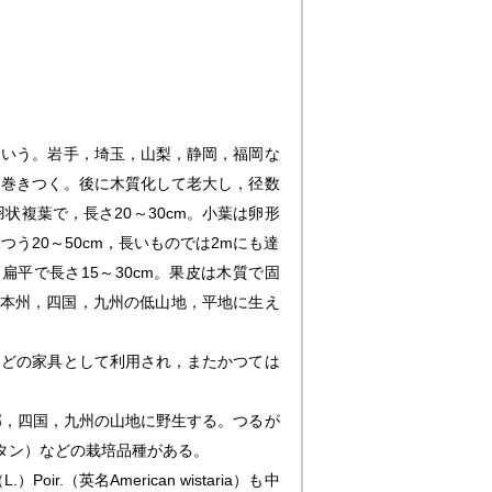
もいう。岩手，埼玉，山梨，静岡，福岡な
に巻きつく。後に木質化して老大し，径数
状複葉で，長さ20～30cm。小葉は卵形
う20～50cm，長いものでは2mにも達
平で長さ15～30cm。果皮は木質で固
。本州，四国，九州の低山地，平地に生え
どの家具として利用され，またかつては
州西部，四国，九州の山地に野生する。つるが
タン）などの栽培品種がある。
L.）Poir.（英名American wistaria）も中