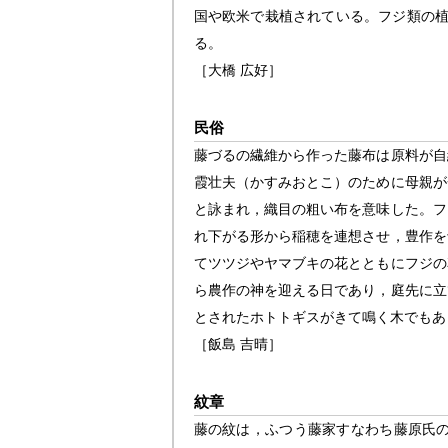
国や欧米で栽植されている。フジ類の植物
る。
［大橋 広好］
民俗
藤づるの繊維から作った藤布は原料が自
霞壮夫（かすみおとこ）のために母親が
と詠まれ，織目の粗い布を意味した。フ
れ下がる形から稲穂を連想させ，豊作を
てツツジやヤマブキの花とともにフジの
ら農作の神を迎える日であり，庭先に立
とされたホトトギスがきて鳴く木でもあ
［飯島 吉晴］
紋章
藤の紋は，ふつう藤家すなわち藤原氏