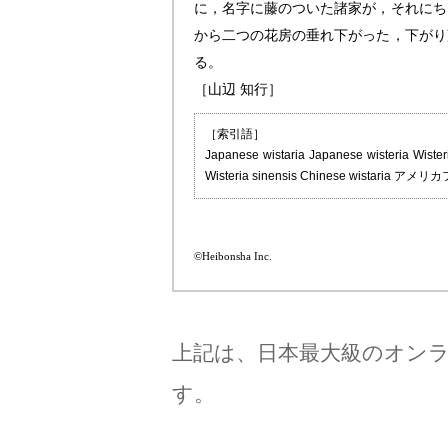
に，名字に藤のついた諸家が，それにち
から二つの花房の垂れ下がった，下がり
る。
［山辺 知行］
［索引語］
Japanese wistaria Japanese wist
Wisteria sinensis Chinese wistaria ア
©Heibonsha Inc.
上記は、日本最大級のオン
す。