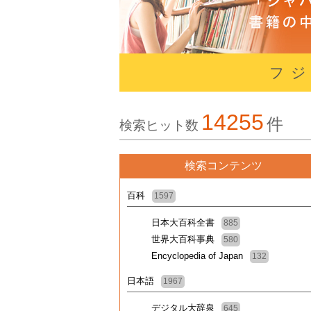
フ
14255
件
検索ヒット数
検索コンテンツ
百科
1597
日本大百科全書
885
世界大百科事典
580
Encyclopedia of Japan
132
日本語
1967
デジタル大辞泉
645