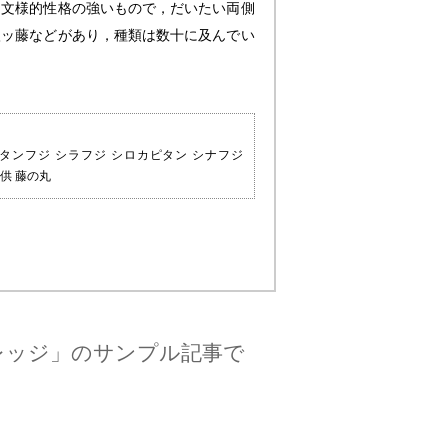
な文様的性格の強いもので，だいたい両側
八ッ藤などがあり，種類は数十に及んでい
hybotrys カピタンフジ シラフジ シロカピタン シナフジ
花折節供 藤の丸
レッジ」のサンプル記事で