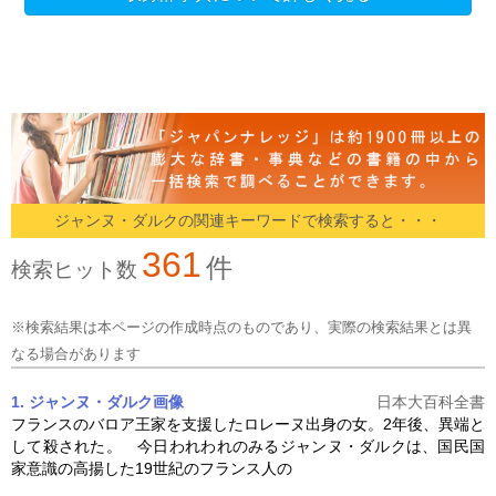
ジャンヌ・ダルクの関連キーワードで検索すると・・・
361
件
検索ヒット数
※検索結果は本ページの作成時点のものであり、実際の検索結果とは異
なる場合があります
1. ジャンヌ・ダルク
画像
日本大百科全書
フランスのバロア王家を支援したロレーヌ出身の女。2年後、異端と
して殺された。 今日われわれのみる
ジャンヌ・ダルク
は、国民国
家意識の高揚した19世紀のフランス人の