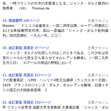
名。一時フランスの大半の支配者となる。
ジャンヌ・ダルク
裁判の
指導者。 （24） Thomas de
19. 異端審問 185ページ
文庫クセジュ
Maistre． ドミニコ会修道士。一四二四年以降、ルーアン司教区に
おける異端審問官代理。高山一彦編訳『
ジャンヌ・ダルク
処刑裁
判』現代思潮社、一九七一年。三三〇
20. 改訂新版 英国史 47ページ
文庫クセジュ
ジャンヌ・ダルク
が出現したのはこのときである。この少女は失
意のシャルル七世を立ち直らせてオルレアンを解放し（一四二九年
五月八日）、ロアール川周辺の野戦において
21. 改訂新版 英国史 217ページ
文庫クセジュ
フの聖書英訳． 1399 ヘンリー4世王位継承（ランカスター王朝）
1429 フランスの
ジャンヌ・ダルク
，オルレアンを解放．以後イギ
リス国王の大陸政策退潮． 1
22. 改訂新版 英国史 233ページ
文庫クセジュ
卒 フランス史専攻 成蹊大学名誉教授 主要著訳書 「
ジャンヌ・ダル