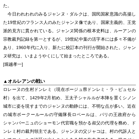
た。
今日われわれのみる
ジャンヌ・ダルク
は、国民国家意識の高揚し
た19世紀のフランス人のみたジャンヌ像であり、国家主義的、王党
派的見方に貫かれている。ジャンヌ関係の根本史料は、ルーアンの
宗教裁判記録を第一とするが、19世紀中葉の活字本には多々不備が
あり、1960年代に入り、新たに校訂本の刊行が開始された。ジャン
ヌ研究は、いまようやくにして始まったところである。
[堀越孝一]
▲
オルレアンの戦い
ロレーヌの生村ドンレミ（現在ボージュ県ドンレミ・ラ・ピュセル
村）を出て、1429年2月初め、王太子シャルルが本陣を置くシノン
城市に姿を現すまでのジャンヌの動静には、不明な点が多い。近在
の城市ボークールールの守備隊長ロベールは、パリの王政府から
シャンパーニュのショーモン代官職を預かる叔父の代理を務め、ド
ンレミ村の裁判領主である。ジャンヌの父ジャコは、村の代訴人と