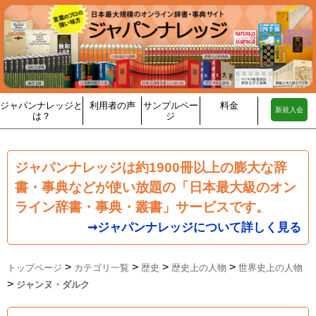
ジャパンナレッジと
利用者の声
サンプルペー
料金
新規入会
は？
ジ
ジャパンナレッジは約1900冊以上の膨大な辞
書・事典などが使い放題の「日本最大級のオン
ライン辞書・事典・叢書」サービスです。
➞ジャパンナレッジについて詳しく見る
>
>
>
>
トップページ
カテゴリ一覧
歴史
歴史上の人物
世界史上の人物
>
ジャンヌ・ダルク