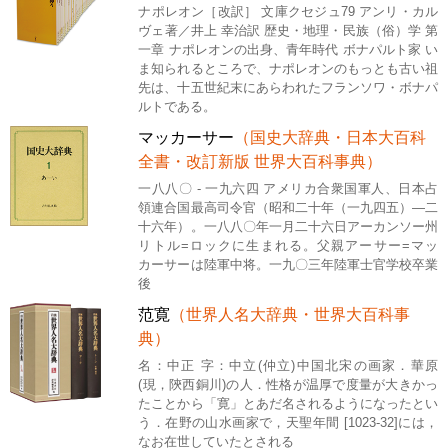
ナポレオン［改訳］ 文庫クセジュ79 アンリ・カル
ヴェ著／井上 幸治訳 歴史・地理・民族（俗）学 第
一章 ナポレオンの出身、青年時代 ボナパルト家 い
ま知られるところで、ナポレオンのもっとも古い祖
先は、十五世紀末にあらわれたフランソワ・ボナパ
ルトである。
マッカーサー
（国史大辞典・日本大百科
全書・改訂新版 世界大百科事典）
一八八〇 - 一九六四 アメリカ合衆国軍人、日本占
領連合国最高司令官（昭和二十年（一九四五）―二
十六年）。一八八〇年一月二十六日アーカンソー州
リトル=ロックに生まれる。父親アーサー=マッ
カーサーは陸軍中将。一九〇三年陸軍士官学校卒業
後
范寛
（世界人名大辞典・世界大百科事
典）
名：中正 字：中立(仲立)中国北宋の画家．華原
(現，陝西銅川)の人．性格が温厚で度量が大きかっ
たことから「寛」とあだ名されるようになったとい
う．在野の山水画家で，天聖年間 [1023-32]には，
なお在世していたとされる