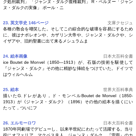
ク
処刑裁判」 「
ジャンヌ・ダルク
復権裁判」 R・ペルヌー「
ジャン
ヌ・ダルク
の実像」 ポール・ニ
23. 英文学史 146ページ
文庫クセジュ
各種の敎会を嘲笑した。そしてこの綜合的な破壞を容易にするため
に、彼はナポレオンや、カザリン大帝や、
ジャンヌ・ダルク
や、シ
イザアや、旧約聖書に出て来るメシュラムま
24. 絵本
画像
日本大百科全書
ice Boutet de Monvel（1850―1913）が、石版の技術を駆使して
『
ジャンヌ・ダルク
』その他に精妙な挿絵をつけていた。ドイツで
はウィルヘルム
25. 絵本
世界大百科事典
描いたG.ドレがあり，ド・モンベルBoutet de Monvel（1850-
1913）が《
ジャンヌ・ダルク
》（1896）その他の絵本を描くにい
たって，ついにフ
26. エルモーロワ
日本大百科全書
1870年同劇場でデビューし、以来半世紀にわたって活躍する。当り
役にオフェリア、マクベス夫人、
ジャンヌ・ダルク
、『雷雨』のカ