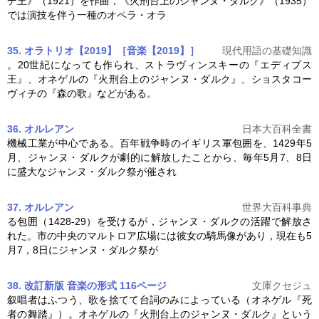
デ王》（1921）を作曲，《火刑台上の
ジャンヌ・ダルク
》（1935）
では演技を伴う一種のオペラ・オラ
35. オラトリオ【2019】［音楽【2019】］
現代用語の基礎知識
。20世紀になっても作られ、ストラヴィンスキーの『エディプス
王』、オネゲルの『火刑台上の
ジャンヌ・ダルク
』、ショスタコー
ヴィチの『森の歌』などがある。
36. オルレアン
日本大百科全書
機械工業が中心である。百年戦争時のイギリス軍包囲を、1429年5
月、
ジャンヌ・ダルク
が劇的に解放したことから、毎年5月7、8日
に盛大な
ジャンヌ・ダルク
祭が催され
37. オルレアン
世界大百科事典
る包囲（1428-29）を受けるが，
ジャンヌ・ダルク
の活躍で解放さ
れた。市の中央のマルトロア広場には彼女の騎馬像があり，現在も5
月7，8日に
ジャンヌ・ダルク
祭が
38. 改訂新版 音楽の形式 116ページ
文庫クセジュ
叙唱者はふつう、歌を捨てて台詞のみによっている（オネゲル『死
者の舞踏』）。オネゲルの『火刑台上の
ジャンヌ・ダルク
』という