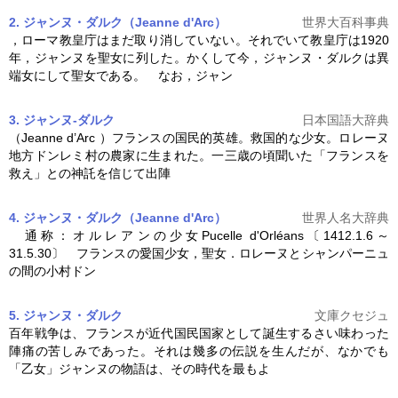
2. ジャンヌ・ダルク（Jeanne d'Arc）
世界大百科事典
，ローマ教皇庁はまだ取り消していない。それでいて教皇庁は1920
年，ジャンヌを聖女に列した。かくして今，
ジャンヌ・ダルク
は異
端女にして聖女である。 なお，ジャン
3. ジャンヌ‐ダルク
日本国語大辞典
（Jeanne d’Arc ）フランスの国民的英雄。救国的な少女。ロレーヌ
地方ドンレミ村の農家に生まれた。一三歳の頃聞いた「フランスを
救え」との神託を信じて出陣
4. ジャンヌ・ダルク（Jeanne d'Arc）
世界人名大辞典
通称：オルレアンの少女Pucelle d'Orléans〔1412.1.6～
31.5.30〕 フランスの愛国少女，聖女．ロレーヌとシャンパーニュ
の間の小村ドン
5. ジャンヌ・ダルク
文庫クセジュ
百年戦争は、フランスが近代国民国家として誕生するさい味わった
陣痛の苦しみであった。それは幾多の伝説を生んだが、なかでも
「乙女」ジャンヌの物語は、その時代を最もよ