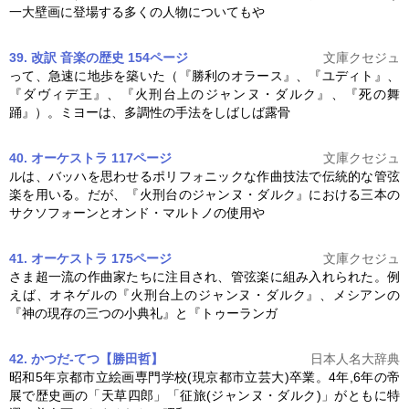
一大壁画に登場する多くの人物についてもや
39. 改訳 音楽の歴史 154ページ
文庫クセジュ
って、急速に地歩を築いた（『勝利のオラース』、『ユディト』、
『ダヴィデ王』、『火刑台上の
ジャンヌ・ダルク
』、『死の舞
踊』）。ミヨーは、多調性の手法をしばしば露骨
40. オーケストラ 117ページ
文庫クセジュ
ルは、バッハを思わせるポリフォニックな作曲技法で伝統的な管弦
楽を用いる。だが、『火刑台の
ジャンヌ・ダルク
』における三本の
サクソフォーンとオンド・マルトノの使用や
41. オーケストラ 175ページ
文庫クセジュ
さま超一流の作曲家たちに注目され、管弦楽に組み入れられた。例
えば、オネゲルの『火刑台上の
ジャンヌ・ダルク
』、メシアンの
『神の現存の三つの小典礼』と『トゥーランガ
42. かつだ-てつ【勝田哲】
日本人名大辞典
昭和5年京都市立絵画専門学校(現京都市立芸大)卒業。4年,6年の帝
展で歴史画の「天草四郎」「征旅(
ジャンヌ・ダルク
)」がともに特