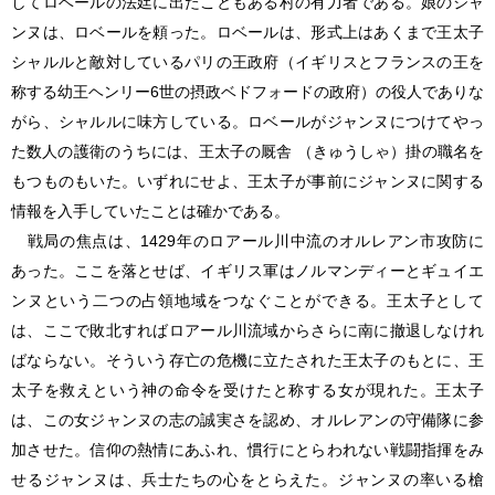
してロベールの法廷に出たこともある村の有力者である。娘のジャ
ンヌは、ロベールを頼った。ロベールは、形式上はあくまで王太子
シャルルと敵対しているパリの王政府（イギリスとフランスの王を
称する幼王ヘンリー6世の摂政ベドフォードの政府）の役人でありな
がら、シャルルに味方している。ロベールがジャンヌにつけてやっ
た数人の護衛のうちには、王太子の厩舎 （きゅうしゃ）掛の職名を
もつものもいた。いずれにせよ、王太子が事前にジャンヌに関する
情報を入手していたことは確かである。
戦局の焦点は、1429年のロアール川中流のオルレアン市攻防に
あった。ここを落とせば、イギリス軍はノルマンディーとギュイエ
ンヌという二つの占領地域をつなぐことができる。王太子として
は、ここで敗北すればロアール川流域からさらに南に撤退しなけれ
ばならない。そういう存亡の危機に立たされた王太子のもとに、王
太子を救えという神の命令を受けたと称する女が現れた。王太子
は、この女ジャンヌの志の誠実さを認め、オルレアンの守備隊に参
加させた。信仰の熱情にあふれ、慣行にとらわれない戦闘指揮をみ
せるジャンヌは、兵士たちの心をとらえた。ジャンヌの率いる槍