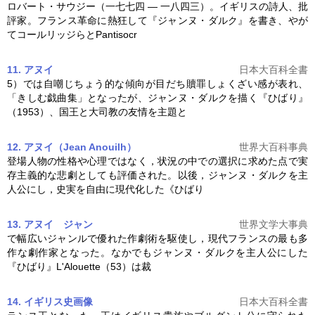
ロバート・サウジー（一七七四 ― 一八四三）。イギリスの詩人、批
評家。フランス革命に熱狂して『
ジャンヌ・ダルク
』を書き、やが
てコールリッジらとPantisocr
11. アヌイ
日本大百科全書
5）では自嘲じちょう的な傾向が目だち贖罪しょくざい感が表れ、
「きしむ戯曲集」となったが、
ジャンヌ・ダルク
を描く『ひばり』
（1953）、国王と大司教の友情を主題と
12. アヌイ（Jean Anouilh）
世界大百科事典
登場人物の性格や心理ではなく，状況の中での選択に求めた点で実
存主義的な悲劇としても評価された。以後，
ジャンヌ・ダルク
を主
人公にし，史実を自由に現代化した《ひばり
13. アヌイ ジャン
世界文学大事典
で幅広いジャンルで優れた作劇術を駆使し，現代フランスの最も多
作な劇作家となった。なかでも
ジャンヌ・ダルク
を主人公にした
『ひばり』L'Alouette（53）は裁
14. イギリス史
画像
日本大百科全書