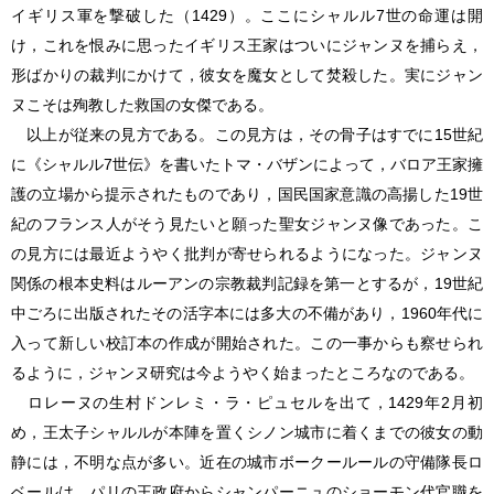
イギリス軍を撃破した（1429）。ここにシャルル7世の命運は開
け，これを恨みに思ったイギリス王家はついにジャンヌを捕らえ，
形ばかりの裁判にかけて，彼女を魔女として焚殺した。実にジャン
ヌこそは殉教した救国の女傑である。
以上が従来の見方である。この見方は，その骨子はすでに15世紀
に《シャルル7世伝》を書いたトマ・バザンによって，バロア王家擁
護の立場から提示されたものであり，国民国家意識の高揚した19世
紀のフランス人がそう見たいと願った聖女ジャンヌ像であった。こ
の見方には最近ようやく批判が寄せられるようになった。ジャンヌ
関係の根本史料はルーアンの宗教裁判記録を第一とするが，19世紀
中ごろに出版されたその活字本には多大の不備があり，1960年代に
入って新しい校訂本の作成が開始された。この一事からも察せられ
るように，ジャンヌ研究は今ようやく始まったところなのである。
ロレーヌの生村ドンレミ・ラ・ピュセルを出て，1429年2月初
め，王太子シャルルが本陣を置くシノン城市に着くまでの彼女の動
静には，不明な点が多い。近在の城市ボークールールの守備隊長ロ
ベールは，パリの王政府からシャンパーニュのショーモン代官職を