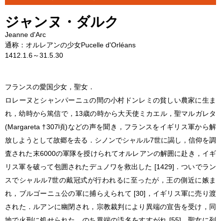
ジャンヌ・ダルク
Jeanne d'Arc
通称：オルレアンの少女Pucelle d'Orléans
1412.1.6～31.5.30
フランスの愛国少女，聖女．
ロレーヌとシャンパーニュの間の小村ドンレミの貧しい農家に生ま
れ，幼時から篤信で，13歳の時から大天使
ミカエル
，聖マルガレタ
(Margareta †307頃)などの声を聞き，フランスをイギリス軍から解
放しようとして故郷を去る．シノンで
シャルル7世
に謁し，信仰を調
査された末6000の軍隊を授けられてオルレアンの解囲に赴き，イギ
リス軍を破って包囲された
デュノワ
を救出した [1429]．ついでラン
スでシャルル7世の戴冠式が行われるに至ったが，王の側近に嫉ま
れ，ブルゴーニュ公の軍に捕らえられて [30]，イギリス軍に売り渡
された．ルアンに幽閉され，宗教裁判により異端の宣告を受け，同
地で火刑に処せられた．のち異端の汚名をすすがれ [55]，聖女に列