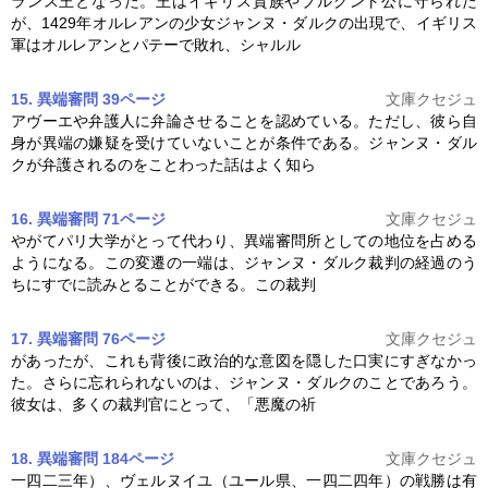
ランス王となった。王はイギリス貴族やブルグント公に守られた
が、1429年オルレアンの少女
ジャンヌ・ダルク
の出現で、イギリス
軍はオルレアンとパテーで敗れ、シャルル
15. 異端審問 39ページ
文庫クセジュ
アヴーエや弁護人に弁論させることを認めている。ただし、彼ら自
身が異端の嫌疑を受けていないことが条件である。
ジャンヌ・ダル
ク
が弁護されるのをことわった話はよく知ら
16. 異端審問 71ページ
文庫クセジュ
やがてパリ大学がとって代わり、異端審問所としての地位を占める
ようになる。この変遷の一端は、
ジャンヌ・ダルク
裁判の経過のう
ちにすでに読みとることができる。この裁判
17. 異端審問 76ページ
文庫クセジュ
があったが、これも背後に政治的な意図を隠した口実にすぎなかっ
た。さらに忘れられないのは、
ジャンヌ・ダルク
のことであろう。
彼女は、多くの裁判官にとって、「悪魔の祈
18. 異端審問 184ページ
文庫クセジュ
一四二三年）、ヴェルヌイユ（ユール県、一四二四年）の戦勝は有