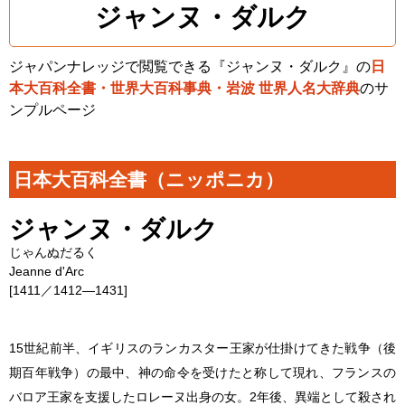
ジャンヌ・ダルク
ジャパンナレッジで閲覧できる『ジャンヌ・ダルク』の
日
本大百科全書・世界大百科事典・岩波 世界人名大辞典
のサ
ンプルページ
日本大百科全書（ニッポニカ）
ジャンヌ・ダルク
じゃんぬだるく
Jeanne d'Arc
[1411／1412―1431]
15世紀前半、イギリスのランカスター王家が仕掛けてきた戦争（後
期百年戦争）の最中、神の命令を受けたと称して現れ、フランスの
バロア王家を支援したロレーヌ出身の女。2年後、異端として殺され