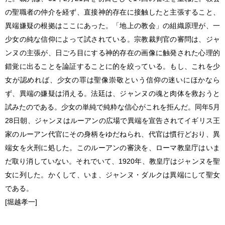
の聖職者の仲介を経ず、直接神的存在に接触したと主張すること、
異端嫌疑の根拠はここにあった。「地上の教会」の組織原理が、一
少女の純な信仰によって試されている。宗教裁判官の審問は、ジャ
ンヌの主張が、日ごろ目にする神的存在の画像に触発された心理的
錯覚に出ることを論証することに的を絞っている。もし、これを少
女が認めれば、少女の罪は聖像崇敬という信仰の迷いにほかなら
ず、異端の嫌疑は消える。法廷は、ジャンヌの魂と肉体を救おうと
試みたのである。少女の単純で純粋な信心がこれを拒んだ。同年5月
28日朝、ジャンヌはルーアンの広場で異端を宣告されてイギリス王
家のルーアン代官にその身柄をゆだねられ、代官は慣行どおり、異
端女を火刑に処した。このルーアンの審決を、ローマ教皇庁はいま
だ取り消していない。それでいて、1920年、教皇庁はジャンヌを聖
女に列した。かくして、いま、
ジャンヌ・ダルク
は異端にして聖女
である。
[堀越孝一]