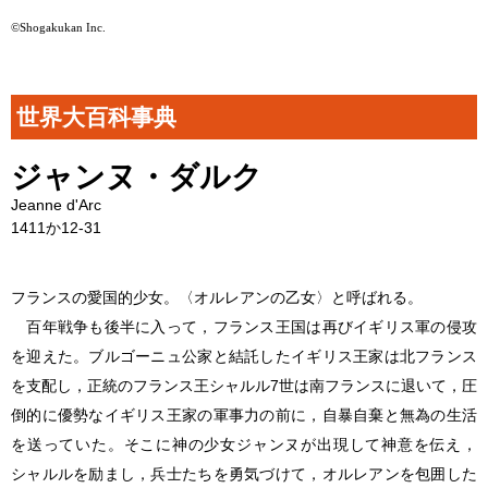
©Shogakukan Inc.
世界大百科事典
ジャンヌ・ダルク
Jeanne d'Arc
1411か12-31
フランスの愛国的少女。〈オルレアンの乙女〉と呼ばれる。
百年戦争も後半に入って，フランス王国は再びイギリス軍の侵攻
を迎えた。ブルゴーニュ公家と結託したイギリス王家は北フランス
を支配し，正統のフランス王シャルル7世は南フランスに退いて，圧
倒的に優勢なイギリス王家の軍事力の前に，自暴自棄と無為の生活
を送っていた。そこに神の少女ジャンヌが出現して神意を伝え，
シャルルを励まし，兵士たちを勇気づけて，オルレアンを包囲した