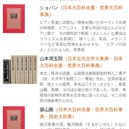
ショパン
（日本大百科全書・世界大百科
事典）
ピアノ音楽に比類ない境地を開いたポーランド出身
の作曲家、ピアニスト。主要な作品のほとんどがピ
アノ曲で、その個性的で斬新（ざんしん）な書法は
リリシズムを基調に、雄々しさ、気品、メランコ
リーなど多彩な性格をあわせもち、「ピアノの詩
人」とたたえられ、世界的
山本周五郎
（日本近代文学大事典・日本
大百科全書・世界大百科事典）
本文：既存小説家。山梨県北都留郡初狩村八二番戸
（現・大月市下初狩二二一番地）生れ。父清水逸太
郎、母とくの長男。本名は三十六（さとむ）。家業
は繭、馬喰、そのほか諸小売りであった。生前、本
籍地の韮崎市若尾を出生地と語ったのは、そこが武
田の御倉奉行と伝え
築山殿
（日本大百科全書・世界大百科事
典・国史大辞典）
徳川家康の室。駿河御前（するがごぜん）ともい