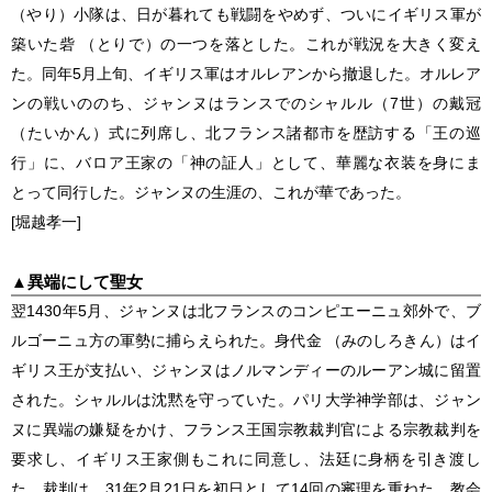
（やり）小隊は、日が暮れても戦闘をやめず、ついにイギリス軍が
築いた砦 （とりで）の一つを落とした。これが戦況を大きく変え
た。同年5月上旬、イギリス軍はオルレアンから撤退した。オルレア
ンの戦いののち、ジャンヌはランスでのシャルル（7世）の戴冠
（たいかん）式に列席し、北フランス諸都市を歴訪する「王の巡
行」に、バロア王家の「神の証人」として、華麗な衣装を身にま
とって同行した。ジャンヌの生涯の、これが華であった。
[堀越孝一]
▲
異端にして聖女
翌1430年5月、ジャンヌは北フランスのコンピエーニュ郊外で、ブ
ルゴーニュ方の軍勢に捕らえられた。身代金 （みのしろきん）はイ
ギリス王が支払い、ジャンヌはノルマンディーのルーアン城に留置
された。シャルルは沈黙を守っていた。パリ大学神学部は、ジャン
ヌに異端の嫌疑をかけ、フランス王国宗教裁判官による宗教裁判を
要求し、イギリス王家側もこれに同意し、法廷に身柄を引き渡し
た。裁判は、31年2月21日を初日として14回の審理を重ねた。教会