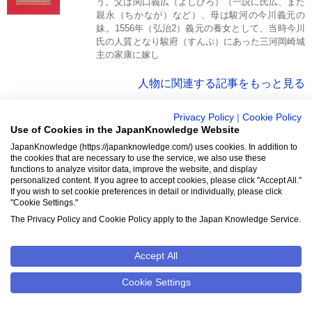
う。父は関口義広（よしひろ）（一説に氏広、また
親永（ちかなが）など）、母は駿河の今川義元の
妹。1556年（弘治2）義元の養女として、当時今川
氏の人質となり駿府（すんぷ）にあった三河岡崎城
主の家康に嫁し
人物に関連する記事をもっと見る
Privacy Policy
|
Cookie Policy
Use of Cookies in the JapanKnowledge Website
JapanKnowledge (https://japanknowledge.com/) uses cookies. In addition to
the cookies that are necessary to use the service, we also use these
ジャパンナレッジは約1900冊以上（総額850万円）の
functions to analyze visitor data, improve the website, and display
膨大な辞書・事典などが使い放題の「日本最大級のイ
personalized content. If you agree to accept cookies, please click "Accept All."
If you wish to set cookie preferences in detail or individually, please click
ンターネット辞書・事典・叢書サイト」です。日本国
"Cookie Settings."
内のみならず、海外の有名大学から図書館まで、多く
The Privacy Policy and Cookie Policy apply to the Japan Knowledge Service.
の機関で利用されています。
Accept All
ジャパンナレッジの利用料金や収録辞事典について詳しく
Cookie Settings
見る▶