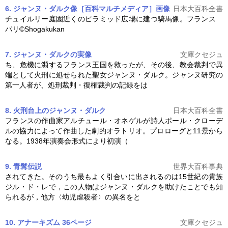
6. ジャンヌ・ダルク像［百科マルチメディア］
画像
日本大百科全書
チュイルリー庭園近くのピラミッド広場に建つ騎馬像。フランス
パリ©Shogakukan
7. ジャンヌ・ダルクの実像
文庫クセジュ
ち、危機に瀕するフランス王国を救ったが、その後、教会裁判で異
端として火刑に処せられた聖女
ジャンヌ・ダルク
。ジャンヌ研究の
第一人者が、処刑裁判・復権裁判の記録をは
8. 火刑台上のジャンヌ・ダルク
日本大百科全書
フランスの作曲家アルチュール・オネゲルが詩人ポール・クローデ
ルの協力によって作曲した劇的オラトリオ。プロローグと11景から
なる。1938年演奏会形式により初演（
9. 青髯伝説
世界大百科事典
されてきた。そのうち最もよく引合いに出されるのは15世紀の貴族
ジル・ド・レで，この人物は
ジャンヌ・ダルク
を助けたことでも知
られるが，他方〈幼児虐殺者〉の異名をと
10. アナーキズム 36ページ
文庫クセジュ