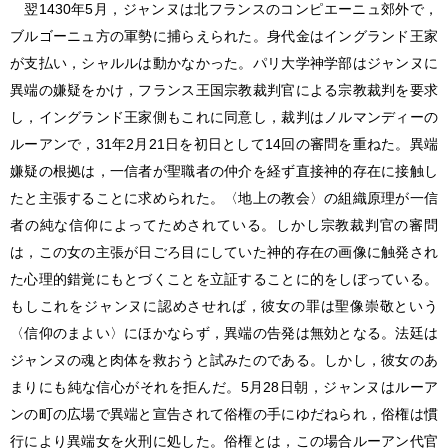
翌1430年5月，ジャンヌは北フランスのコンピエーニュ郊外で，
ブルゴーニュ方の軍勢に捕らえられた。身代金はイングランド王家
が支払い，シャルルは動かなかった。パリ大学神学部はジャンヌに
異端の嫌疑をかけ，フランス王国宗教裁判官による宗教裁判を要求
し，イングランド王家側もこれに同意し，裁判はノルマンディーの
ルーアンで，31年2月21日を初日として14回の審問を重ねた。異端
嫌疑の根拠は，一信者が聖職者の仲介を経ず直接神的存在に接触し
たと主張することに求められた。〈地上の教会〉の組織原理が一信
者の純な信仰によってためされている。しかし宗教裁判官の審問
は，この女の主張が日ごろ目にしていた神的存在の画像に触発され
た心理的錯覚にもとづくことを立証することに的をしぼっている。
もしこれをジャンヌに認めさせれば，彼女の罪は聖像崇敬という
〈信仰のまよい〉にほかならず，異端の告発は無効となる。法廷は
ジャンヌの魂と肉体を救おうと試みたのである。しかし，彼女のあ
まりにも純な信心がそれを拒んだ。5月28日朝，ジャンヌはルーア
ンの町の広場で異端と宣告されて俗権の手にゆだねられ，俗権は慣
行により異端女を火刑に処した。俗権とは，この場合ルーアン代官