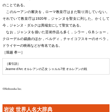
のことである。
このルーアンの審決を，ローマ教皇庁はまだ取り消していない。
それでいて教皇庁は1920年，ジャンヌを聖女に列した。かくして
今，
ジャンヌ・ダルク
は異端女にして聖女である。
なお，ジャンヌを描いた芸術作品も多く，シラー，G.B.ショー，
クローデルの戯曲のほか，ベルディ，チャイコフスキーのオペラ，
ドライヤーの映画などが有名である。
［堀越 孝一］
［索引語］
Jeanne d'Arc オルレアンの乙女 シャルル7世 オルレアンの戦
©Heibonsha Inc.
岩波 世界人名大辞典