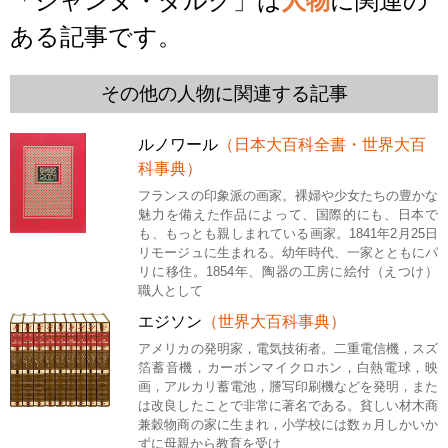
「ジャンヌ・ダルク」は
人物
に関連の
ある記事です。
その他の人物に関連する記事
ルノワール
（日本大百科全書・世界大百
科事典）
フランスの印象派の画家。裸婦や少女たちの豊かな
魅力を備えた作品によって、国際的にも、日本で
も、もっとも親しまれている画家。1841年2月25日
リモージュに生まれる。幼年時代、一家とともにパ
リに移住。1854年、陶器の工房に絵付（えつけ）
職人として
エジソン
（世界大百科事典）
アメリカの発明家，電気技術者。二重電信機，スズ
箔蓄音機，カーボンマイクロホン，白熱電球，映
画，アルカリ蓄電池，謄写印刷機などを発明，また
は改良したことで非常に著名である。貧しい材木商
兼穀物商の家に生まれ，小学校には数ヵ月しかいか
ずに母親から教育を受け