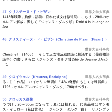
47. クリスチーヌ・ド・ピザン
世界文学大事典
1418年以降，負債，訴訟に疲れた彼女は修道院にこもり，29年のオ
ルレアン解放に際して『
ジャンヌ・ダルク
頌』Dittié á la louange de
Jea
48. クリスティーヌ・ド・ピザン（Christine de Pizan（Pisan））
世界大百科事典
Christine》（1405），そして反女性反結婚論に抗議する〈薔薇物語
論争〉の書，さらに《
ジャンヌ・ダルク
賛Ditié de Jeanne d'Arc》
（1
49. クロイツェル（Kreutzer, Rodolphe）
世界人名大辞典
る．〖主作品〗 バイオリン練習曲「42の奇想曲もしくは練習曲」,
1796．オルレアンの
ジャンヌ・ダルク
, 1790(オペラ)．
50. クロッカス
画像
世界大百科事典
つづけ，20～30cmになって，夏には枯れる。代表品種はマンモ
ス・イェロー（花は黄色），
ジャンヌ・ダルク
（白），リメンブラ