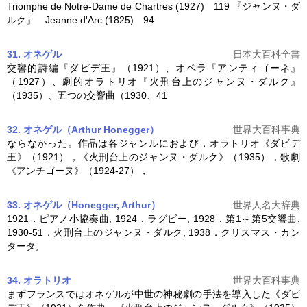
Triomphe de Notre-Dame de Chartres (1927) 119 『
ジャンヌ・ダ
ルク
』 Jeanne d'Arc (1825) 94
31. オネゲル
日本大百科全書
交響的詩編『ダビデ王』（1921）、オペラ『アンティゴーネ』
（1927）、劇的オラトリオ『火刑台上の
ジャンヌ・ダルク
』
（1935）、五つの交響曲（1930、41
32. オネゲル（Arthur Honegger）
世界大百科事典
ならなかった。作品は各ジャンルにおよび，オラトリオ《ダビデ
王》（1921），《火刑台上の
ジャンヌ・ダルク
》（1935），歌劇
《アンチゴーヌ》（1924-27），
33. オネゲル（Honegger, Arthur）
世界人名大辞典
1921．ピアノ小協奏曲, 1924．ラグビー, 1928．第1～第5交響曲,
1930-51．火刑台上の
ジャンヌ・ダルク
, 1938．クリスマス・カン
タータ,
34. オラトリオ
世界大百科事典
まずフランスではオネゲルが中世の神秘劇の手法を導入した《ダビ