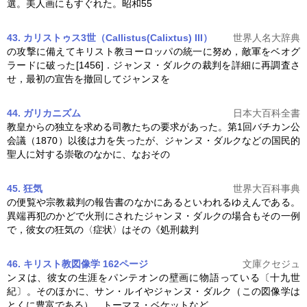
選。美人画にもすぐれた。昭和55
43. カリストゥス
3
世（Callistus(Calixtus) III）
世界人名大辞典
の攻撃に備えてキリスト教ヨーロッパの統一に努め，敵軍をベオグ
ラードに破った[1456]．
ジャンヌ・ダルク
の裁判を詳細に再調査さ
せ，最初の宣告を撤回してジャンヌを
44. ガリカニズム
日本大百科全書
教皇からの独立を求める司教たちの要求があった。第1回バチカン公
会議（1870）以後は力を失ったが、
ジャンヌ・ダルク
などの国民的
聖人に対する崇敬のなかに、なおその
45. 狂気
世界大百科事典
の便覧や宗教裁判の報告書のなかにあるといわれるゆえんである。
異端再犯のかどで火刑にされた
ジャンヌ・ダルク
の場合もその一例
で，彼女の狂気の〈症状〉はその《処刑裁判
46. キリスト教図像学 162ページ
文庫クセジュ
ンヌは、彼女の生涯をパンテオンの壁画に物語っている〔十九世
紀〕。そのほかに、サン・ルイや
ジャンヌ・ダルク
（この図像学は
とくに豊富である）、トーマス・ベケットなど