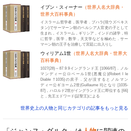
イブン・スィーナー
（世界人名大辞典・
世界大百科事典）
イスラーム哲学者，医学者．ブハラ(現ウズベキス
タン)でサーマーン朝のペルシア人官吏の子として
生まれ，イスラーム，ギリシア，インドの諸学，特
に哲学，医学，数学，天文学などを極めた．サー
マーン朝の王子を治療して宮廷に出入りし
ウィリアム1世
（世界人名大辞典・世界大
百科事典）
1027(28)～87.9.9イングランド王 [1066/87]．ノル
マンディー公ロベール1世(悪魔公)(Robert I le
Diable †1035)の庶子．父が没するとノルマン
ディー公ギヨーム2世(Guillaume II)となり [1035-
87]，ハロルド2世がイングランド王に即位する [66]
と，先王エドワード(証聖王)による
世界史上の人物と同じカテゴリの記事をもっと見る