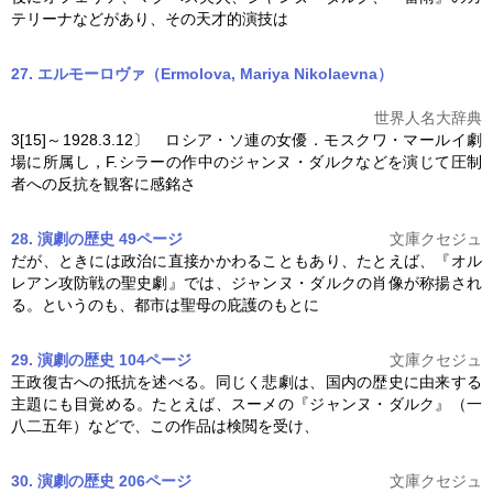
テリーナなどがあり、その天才的演技は
27. エルモーロヴァ（Ermolova, Mariya Nikolaevna）
世界人名大辞典
3[15]～1928.3.12〕 ロシア・ソ連の女優．モスクワ・マールイ劇
場に所属し，F.シラーの作中の
ジャンヌ・ダルク
などを演じて圧制
者への反抗を観客に感銘さ
28. 演劇の歴史 49ページ
文庫クセジュ
だが、ときには政治に直接かかわることもあり、たとえば、『オル
レアン攻防戦の聖史劇』では、
ジャンヌ・ダルク
の肖像が称揚され
る。というのも、都市は聖母の庇護のもとに
29. 演劇の歴史 104ページ
文庫クセジュ
王政復古への抵抗を述べる。同じく悲劇は、国内の歴史に由来する
主題にも目覚める。たとえば、スーメの『
ジャンヌ・ダルク
』（一
八二五年）などで、この作品は検閲を受け、
30. 演劇の歴史 206ページ
文庫クセジュ