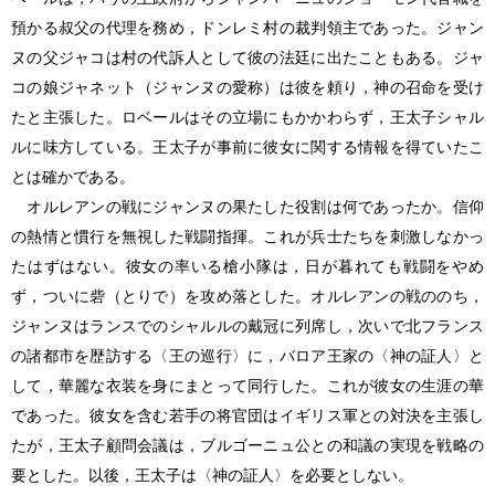
預かる叔父の代理を務め，ドンレミ村の裁判領主であった。ジャン
ヌの父ジャコは村の代訴人として彼の法廷に出たこともある。ジャ
コの娘ジャネット（ジャンヌの愛称）は彼を頼り，神の召命を受け
たと主張した。ロベールはその立場にもかかわらず，王太子シャル
ルに味方している。王太子が事前に彼女に関する情報を得ていたこ
とは確かである。
オルレアンの戦にジャンヌの果たした役割は何であったか。信仰
の熱情と慣行を無視した戦闘指揮。これが兵士たちを刺激しなかっ
たはずはない。彼女の率いる槍小隊は，日が暮れても戦闘をやめ
ず，ついに砦（とりで）を攻め落とした。オルレアンの戦ののち，
ジャンヌはランスでのシャルルの戴冠に列席し，次いで北フランス
の諸都市を歴訪する〈王の巡行〉に，バロア王家の〈神の証人〉と
して，華麗な衣装を身にまとって同行した。これが彼女の生涯の華
であった。彼女を含む若手の将官団はイギリス軍との対決を主張し
たが，王太子顧問会議は，ブルゴーニュ公との和議の実現を戦略の
要とした。以後，王太子は〈神の証人〉を必要としない。