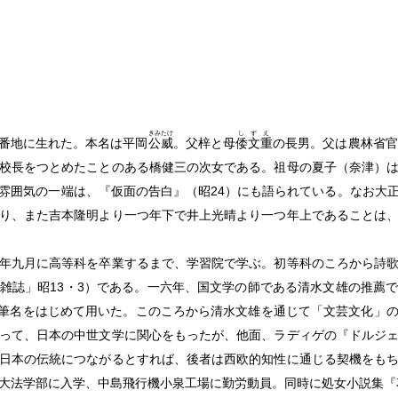
きみたけ
しずえ
番地に生れた。本名は平岡
公威
。父梓と母
倭文重
の長男。父は農林省官
校長をつとめたことのある橋健三の次女である。祖母の夏子（奈津）
雰囲気の一端は、『仮面の告白』（昭24）にも語られている。なお大
り、また吉本隆明より一つ年下で井上光晴より一つ年上であることは
年九月に高等科を卒業するまで、学習院で学ぶ。初等科のころから詩歌
雑誌」昭13・3）である。一六年、国文学の師である清水文雄の推薦
」の筆名をはじめて用いた。このころから清水文雄を通じて「文芸文化」
って、日本の中世文学に関心をもったが、他面、ラディゲの『ドルジ
日本の伝統につながるとすれば、後者は西欧的知性に通じる契機をも
大法学部に入学、中島飛行機小泉工場に勤労動員。同時に処女小説集『花