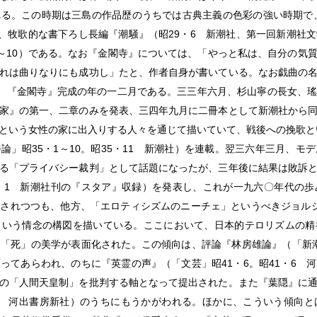
る。この時期は三島の作品歴のうちでは古典主義の色彩の強い時期で、
か、牧歌的な書下ろし長編『潮騒』（昭29・6 新潮社、第一回新潮社
1～10）である。なお『金閣寺』については、「やっと私は、自分の気
れは曲りなりにも成功し」たと、作者自身が書いている。なお戯曲の
は、『金閣寺』完成の年の一二月である。三三年六月、杉山寧の長女、
家』の第一、二章のみを発表、三四年九月に二冊本として新潮社から
という女性の家に出入りする人々を通じて描いていて、戦後への挽歌と
」昭35・1～10。昭35・11 新潮社）を連載。翌三六年三月、モ
る「プライバシー裁判」として話題になったが、三年後に結果は敗訴
・1 新潮社刊の『スタア』収録）を発表し、これが一九六〇年代の
されつつも、他方、「エロティシズムのニーチェ」というべきジョル
という情念の構図を描いている。ここにおいて、日本的テロリズムの精
「死」の美学が表面化された。この傾向は、評論『林房雄論』（「新潮」
ってあらわれ、のちに『英霊の声』（「文芸」昭41・6。昭41・6 
の「人間天皇制」を批判する軸となって提出された。また『葉隠』に
・10 河出書房新社）のうちにもうかがわれる。ほかに、こういう傾向