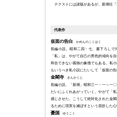
テクストには諸版があるが、新潮社『三
代表作
仮面の告白
かめんのこくはく
長編小説。昭和二四・七、書下ろしで
「私」は、やがて自己の男色的傾向を自
和合できない孤独の象徴でもある。私小
もいうべき私小説にたいして「仮面の告
金閣寺
きんかくじ
長編小説。「新潮」昭和三一・一～一〇
だいにふくれあがっていく。やがて「私
感じさせた。こうして絶対化された金閣
るために現実を滅ぼすという屈折した心
憂国
ゆうこく