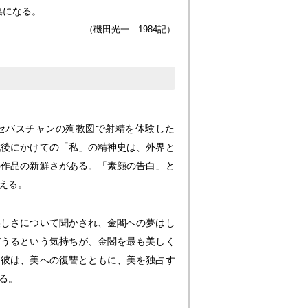
集になる。
（磯田光一 1984記）
セバスチャンの殉教図で射精を体験した
戦後にかけての「私」の精神史は、外界と
の作品の新鮮さがある。「素顔の告白」と
える。
美しさについて聞かされ、金閣への夢はし
びうるという気持ちが、金閣を最も美しく
た彼は、美への復讐とともに、美を独占す
る。