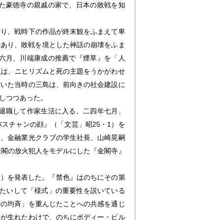
た豪徳寺の親戚の家で、日本の敗戦を知
り、戦時下の作品が終末観をふまえて卑
であり、敗戦を境とした神話の崩壊をふま
六月、川端康成の推薦で『煙草』を「人
点は、ニヒリズムと死の主題をうかがわせ
書いた当時の三島は、前向きの社会建設に
しつつあった。
退職して作家生活に入る。二四年七月、
スチャンの顔』（「文芸」昭25・1）を
て、金融業光クラブの学生社長、山崎晃嗣
、金閣の放火犯人をモデルにした『金閣寺』
・7）を発表した。『禁色』はのちにその第
にたいして「様式」の重要性を説いている
面の均斉」を重んじたことへの共感を通じ
求が生れたわけで、のちにボディー・ビル