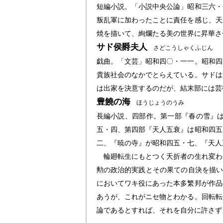
短編小説。「小説中央公論」昭和三六・
叛乱軍に加わったことに責任を感じ、天
焼を描いて、絢爛たる美の世界に昇華さ
サド侯爵夫人
さどこうしゃくふじん
戯曲。「文芸」昭和四〇・一一。昭和四
貴族社会のなかでとらえている。サドは
は出家を決意するのだが、結末部には芸
豊饒の海
ほうじょうのうみ
長編小説、四部作。第一部『春の雪』
五・四、第四部『天人五衰』は昭和四五
二、『暁の寺』が昭和四五・七、『天人
輪廻転生にもとつく夭折者の生れ変わ
勲の政治的実践とその果ての自決を描い
においてワキ役にあった本多繁邦が作品
あうが、これがニセ物とわかる。回転転
論であるとすれば、それを自分に許さず