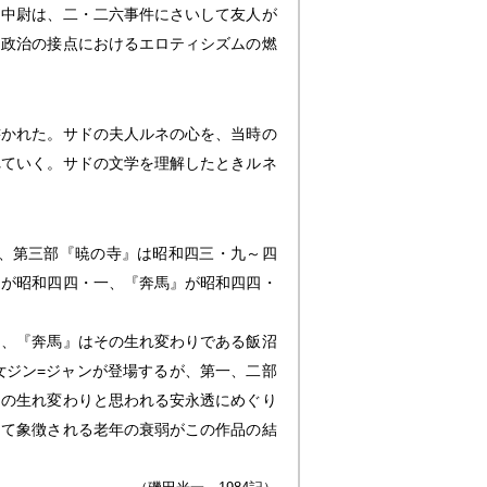
山中尉は、二・二六事件にさいして友人が
と政治の接点におけるエロティシズムの燃
書かれた。サドの夫人ルネの心を、当時の
れていく。サドの文学を理解したときルネ
、第三部『暁の寺』は昭和四三・九～四
』が昭和四四・一、『奔馬』が昭和四四・
、『奔馬』はその生れ変わりである飯沼
女ジン=ジャンが登場するが、第一、二部
目の生れ変わりと思われる安永透にめぐり
って象徴される老年の衰弱がこの作品の結