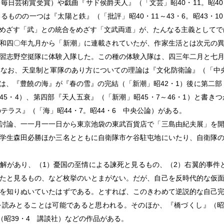
談社、毎日芸術賞受賞）や戯曲『サド侯爵夫人』（「文芸」昭40・11。昭4
ものの一つは『太陽と鉄』（「批評」昭40・11～43・6。昭43・
めざす「武」との統合をめざす「文武両道」が、たんなる主義としてで
和四〇年九月から「新潮」に連載されていたが、作家生活とは次元の
習志野空挺隊に体験入隊した。この種の体験入隊は、四三年二月と七
なお、天皇制と軍隊のあり方についての理論は『文化防衛論』（「中央公
、『豊饒の海』が『春の雪』の完結（「新潮」昭42・1）後に第二部『
45・4）、第四部『天人五衰』（「新潮」昭45・7～46・1）と書
のテラス』（「海」昭44・7。昭44・6 中央公論）がある。
討論、一一月一一日から東京池袋の東武百貨店で「三島由紀夫展」を開
学生森田必勝ほか三名とともに自衛隊市ケ谷駐屯地にいたり、自衛隊
があり、（1）憂国の至情による諫死と見るもの、（2）右翼的事件
たと見るもの、など枚挙のいとまがない。だが、自己を反時代的な仮
を知りぬいていたはずである。とすれば、このきわめて逆説的な自己
読みとることは可能であると思われる。そのほか、『橋づくし』（昭
（昭39・4 講談社）などの作品がある。