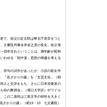
吏で、祖父の定太郎は樺太庁長官をつと
は、大審院判事永井岩之丞の長女。祖父母
正一四年生れということは、満年齢が昭和
、いわゆる「戦中派」思想の帰趨を考える
、俳句の試作があったが、小説の処女作
で、『花ざかりの森』を「文芸文化」（昭
の同人と交渉をもち、さらに日本浪曼派の
ェル伯の舞踏会』（堀口大学訳）やワイル
ち、この二面性は三島文学の特性を大きく
ざかりの森』（昭19・10 七丈書院）