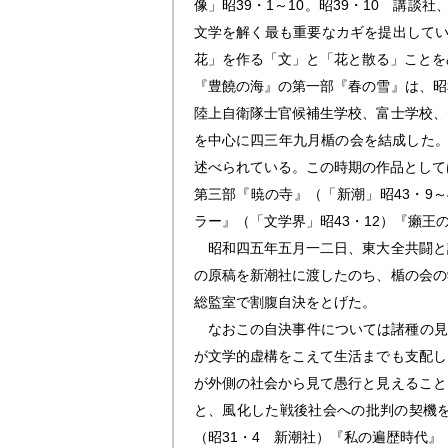
像」昭39・1～10。昭39・10 講
文学を解く最も重要なカギを提出している
花」を作る「文」と「花と散る」ことを
『豊饒の海』の第一部『春の雪』は、昭
陸上自衛隊士官候補生学校、富士学校、
を中心に四三年九月楯の会を結成した。
述べられている。この時期の作品としては
第三部『暁の寺』（「新潮」昭43・9～
ラー』（「文学界」昭43・12）『癩王
昭和四五年五月一二日、東大全共闘と
の原稿を新潮社に渡したのち、楯の会の
総監室で割腹自決をとげた。
なおこの自決事件については諸種の見解
が文学的虚構をこえて生活までも支配し
が外側の社会から見て愚行と見えること
と、風化した戦後社会への批判の契機を
（昭31・4 新潮社）『私の遍歴時代』