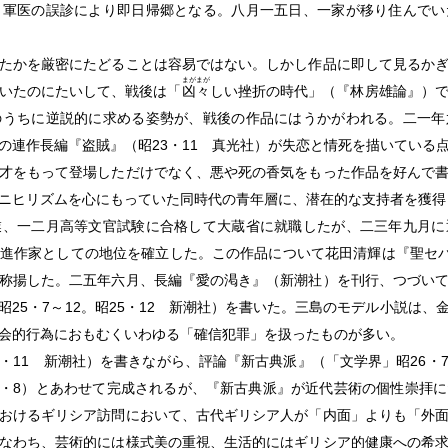
、軍医の誤診により即日帰郷となる。八月一五日、一家が移り住んでい
たかを厳密にたどることは容易ではない。しかし作品に即して見るかぎ
まがまが
いたのにたいして、戦後は「
凶々
しい挫折の時代」（『林房雄論』）
のうちに逆説的に求める姿勢が、戦後の作品にはうかがわれる。二一年
の連作長編『盗賊』（昭23・11 真光社）が失恋と情死を描いている
才をもって登場しただけでなく、悪や死の香気をもった作品を好んで
ニヒリズムを心にもっていた同時代の青年層に、潜在的な支持者を獲得
、一二月高等文官試験に合格して大蔵省に就職したが、二三年九月に
進作家としての地位を確立した。この作品について花田清輝は『聖セバ
称揚した。二五年六月、長編『愛の渇き』（新潮社）を刊行、つづい
25・7～12。昭25・12 新潮社）を書いた。三島のモデル小説は
会的行為におもむくいわゆる「確信犯罪」を扱ったものが多い。
26・11 新潮社）を書きながら、評論『新古典派』（「文学界」昭26
28・8）とあわせて完成されるが、『新古典派』が近代芸術の個性崇拝
おけるギリシア訪問において、古代ギリシア人が「内面」よりも「外
なわち、芸術的には様式美の重視、生活的にはギリシア的健康への希