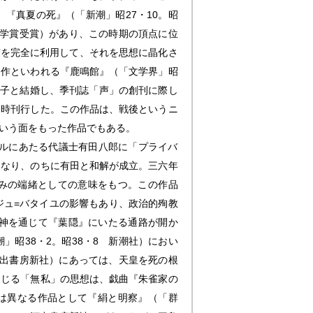
『真夏の死』（「新潮」昭27・10。昭
文学賞受賞）があり、この時期の頂点に位
質を完全に利用して、それを思想に晶化さ
名作といわれる『鹿鳴館』（「文学界」昭
瑤子と結婚し、季刊誌「声」の創刊に際し
同時刊行した。この作品は、戦後というニ
いう面をもった作品でもある。
デルにあたる代議士有田八郎に「プライバ
となり、のちに有田と和解が成立。三六年
歩みの端緒としての意味をもつ。この作品
ジュ=バタイユの影響もあり、政治的殉教
神を通じて『葉隠』にいたる通路が開か
昭38・2。昭38・8 新潮社）におい
河出書房新社）にあっては、天皇を死の根
通じる「無私」の思想は、戯曲『朱雀家の
とは異なる作品として『絹と明察』（「群