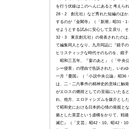
を行う伏線はこのへんにあると考えられ
28・2 創元社）など秀れた短編のほ
するのが『金閣寺』（「新潮」昭31・
せようとする試みに安心して立戻り、そ
32・3 東京創元社）の発表されたの
て編集同人となり、九月同誌に『鏡子の
ヒリスティックな時代そのものを、鏡子
昭和三五年、『宴のあと』（「中央公論
シー侵害」の理由で告訴された。いわゆ
一月『憂国』（「小説中央公論」昭36
は、二・二六事件の精神史的意味に触発
がエロスの燃焼としての至福にいたる
れ、他方、エロティシズムを媒介とした
て昭和史における日本的心情の発掘とな
拠とした英霊という虚構をかりて、戦後
滅亡』（「文芸」昭42・10。昭42