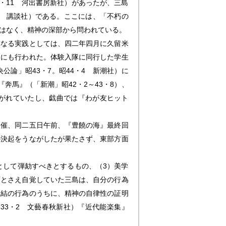
0・11 河出書房新社）があったが、三島
10 講談社）である。ここには、「不朽の
はなく、精神の深部から問われている。
異なる実践としては、四二年四月に久留米
月にも行われた。体験入隊に同行した学生
論」昭43・7。昭44・4 新潮社）に
奔馬』（「新潮」昭42・2～43・8）、
きつがれていたし、戯曲では『わが友ヒット
催、同二五日午前、『豊饒の海』最終回
の決起をうながしたが果たさず、東部方面
として弾劾すべきとするもの、（3）美学
面とさえ自覚していた三島は、自分の行為
完結の行為のうちに、精神の自律性の証明
33・2 文藝春秋新社）『近代能楽集』