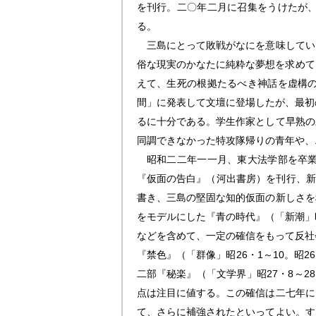
を刊行。二〇年二月に召集をうけたが
る。
三島にとって敗戦がなにを意味してい
俗な現実のかなたに純粋な夢想を求めて
えて、生死の根拠たるべき神話を虚構
間」に発表して文壇に登場したが、最初
るに十分である。学生作家として早熟の
同調できなかった特攻隊帰りの青年や、
昭和二二年一一月、東大法学部を卒業
『仮面の告白』（河出書房）を刊行、新
書き、三島の堅固な知的仮面の新しさを
をモデルにした『青の時代』（「新潮」昭
などを含めて、一定の確信をもって反社
『禁色』（「群像」昭26・1～10。昭
二部『秘楽』（「文学界」昭27・8～
点は注目に値する。この確信は二七年に
て、さらに補強されたといってよい。す