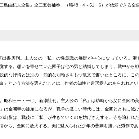
島由紀夫全集』全三五巻補巻一（昭48・4～51・6）が信頼できる全
河出書房刊。主人公の「私」の性意識の展開が中心になっている。聖
覚する。想いを寄せていた園子は他の男と結婚してしまう。戦中から
説的な抒情とは別の、知的な明晰さをもつ散文で書いたところに、こ
白」という方法を選んだことは、作者の知性と造形意志のあらわれとい
。昭和三一・一〇、新潮社刊。主人公の「私」は幼時から父に金閣の
」は金閣寺の徒弟になるが、戦争の激しい時代には、金閣とともに滅
の幻影は、戦後に「私」が生きていくのを妨げさえする。寺を追われ
情から、金閣に放火する。美に魅入られた少年の悲劇を描いた秀作であ