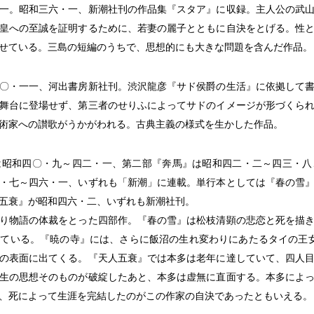
一。昭和三六・一、新潮社刊の作品集『スタア』に収録。主人公の武
皇への至誠を証明するために、若妻の麗子とともに自決をとげる。性
せている。三島の短編のうちで、思想的にも大きな問題を含んだ作品。
〇・一一、河出書房新社刊。渋沢龍彦『サド侯爵の生活』に依拠して
舞台に登場せず、第三者のせりふによってサドのイメージが形づくら
術家への讃歌がうかがわれる。古典主義の様式を生かした作品。
は昭和四〇・九～四二・一、第二部『奔馬』は昭和四二・二～四三・八
・七～四六・一、いずれも「新潮」に連載。単行本としては『春の雪
五衰』が昭和四六・二、いずれも新潮社刊。
り物語の体裁をとった四部作。『春の雪』は松枝清顕の悲恋と死を描き
ている。『暁の寺』には、さらに飯沼の生れ変わりにあたるタイの王
の表面に出てくる。『天人五衰』では本多は老年に達していて、四人
生の思想そのものが破綻したあと、本多は虚無に直面する。本多によ
、死によって生涯を完結したのがこの作家の自決であったともいえる。