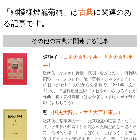
「網模様燈籠菊桐」は
古典
に関連のあ
る記事です。
その他の古典に関連する記事
連獅子
（日本大百科全書・世界大百科事
典）
歌舞伎（かぶき）舞踊。長唄（ながうた）。河竹黙
阿弥（もくあみ）作。能『石橋（しゃっきょう）』
の替（かわり）の型からの名称で、1861年（文久
1）5月、2世杵屋勝三郎（きねやかつさぶろう）が
作曲、初世花柳寿輔（はなやぎじゅすけ）が子芳次
郎（よしじろう）
暫
（国史大辞典・世界大百科事典）
歌舞伎の荒事劇の一つ。元来独立の狂言ではなく、
江戸歌舞伎の狂言中に設定された類型的な一場の通
称。危機的な場面に「しばらく、しばらく」と声を
かけて主人公が登場することから『暫』と呼ばれ