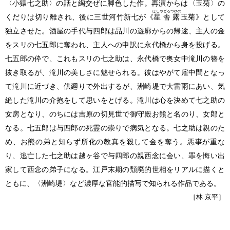
〈小猿七之助〉の話と
綯交
ぜに脚色した作。再演からは〈玉菊〉の
ほしやどるつゆの
くだりは切り離され、後に三世河竹新七が《
星舎露
玉菊》として
独立させた。酒屋の手代与四郎は品川の遊廓からの帰途、主人の金
をスリの七五郎に奪われ、主人への申訳に永代橋から身を投げる。
七五郎の伜で、これもスリの七之助は、永代橋で奥女中滝川の簪を
抜き取るが、滝川の美しさに魅せられる。彼はやがて雇中間となっ
て滝川に近づき、供廻りで外出するが、洲崎堤で大雷雨にあい、気
絶した滝川の介抱をして思いをとげる。滝川は心を決めて七之助の
女房となり、のちには吉原の切見世で御守殿お熊と名のり、女郎と
なる。七五郎は与四郎の死霊の崇りで病気となる。七之助は親のた
め、お熊の弟と知らず所化の教真を殺して金を奪う。悪事が重な
り、逃亡した七之助は越ヶ谷で与四郎の親西念に会い、罪を悔い出
家して西念の弟子になる。江戸末期の頽廃的世相をリアルに描くと
ともに、〈洲崎堤〉など濃厚な官能的描写で知られる作品である。
［林 京平］