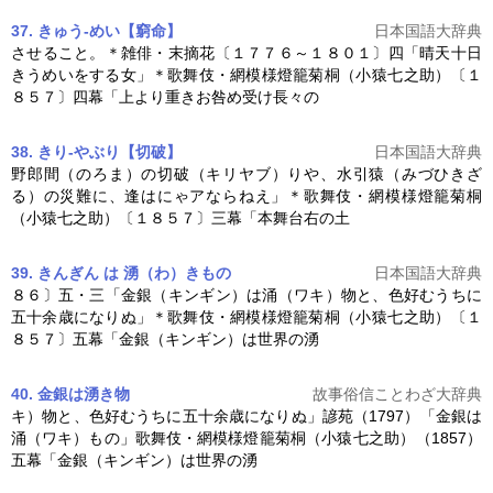
37. きゅう‐めい【窮命】
日本国語大辞典
させること。＊雑俳・末摘花〔１７７６～１８０１〕四「晴天十日
きうめいをする女」＊歌舞伎・
網模様燈籠菊桐
（小猿七之助）〔１
８５７〕四幕「上より重きお咎め受け長々の
38. きり‐やぶり【切破】
日本国語大辞典
野郎間（のろま）の切破（キリヤブ）りや、水引猿（みづひきざ
る）の災難に、逢はにゃアならねえ」＊歌舞伎・
網模様燈籠菊桐
（小猿七之助）〔１８５７〕三幕「本舞台右の土
39. きんぎん は 湧（わ）きもの
日本国語大辞典
８６〕五・三「金銀（キンギン）は涌（ワキ）物と、色好むうちに
五十余歳になりぬ」＊歌舞伎・
網模様燈籠菊桐
（小猿七之助）〔１
８５７〕五幕「金銀（キンギン）は世界の湧
40. 金銀は湧き物
故事俗信ことわざ大辞典
キ）物と、色好むうちに五十余歳になりぬ」諺苑（1797）「金銀は
涌（ワキ）もの」歌舞伎・
網模様燈籠菊桐
（小猿七之助）（1857）
五幕「金銀（キンギン）は世界の湧