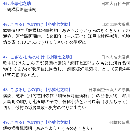
45. 小猿七之助
日本大百科全書
→
網模様燈籠菊桐
46. こざるしちのすけ【小猿七之助】
日本国語大辞典
歌舞伎脚本「
網模様燈籠菊桐
（あみもようとうろのきくきり）」の
通称。河竹黙阿彌作。安政四年（一八五七）江戸市村座初演。乾坤
坊良斎（けんこんぼうりょうさい）の講釈に
47. こざる-しちのすけ【小猿七之助】
日本人名大辞典
乾坤坊(けんこんぼう)良斎の講談「網打七五郎」をもとに河竹黙阿
弥(もくあみ)が歌舞伎に脚色し,「
網模様灯籠菊桐
」として安政4年
(1857)初演された。
48. こざるしちのすけ【小猿七之助】
日本架空伝承人名事典
講談、芝居（河竹黙阿弥作『
網模様灯籠菊桐
』）の登場人物。深川
大島町の網打ち七五郎の子で、俗称小猿という巾着（きんちゃく）
切り。砂村の隠居屋敷へ奥方の代りに出向い
49. こざるしちのすけ【小猿七之助】
歌舞伎事典
網模様燈籠菊桐
（あみもようとうろのきくきり）