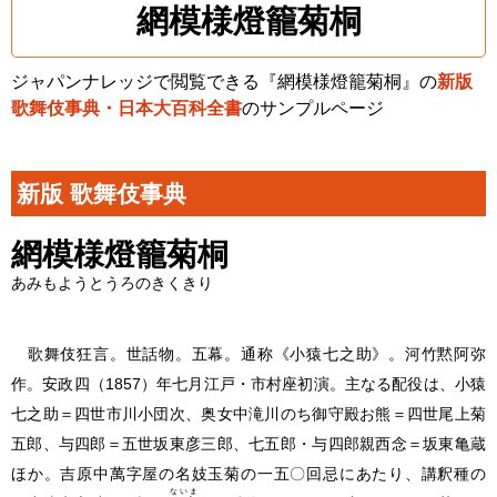
網模様燈籠菊桐
ジャパンナレッジで閲覧できる『網模様燈籠菊桐』の
新版
歌舞伎事典・日本大百科全書
のサンプルページ
新版 歌舞伎事典
網模様燈籠菊桐
あみもようとうろのきくきり
歌舞伎狂言。世話物。五幕。通称《小猿七之助》。河竹黙阿弥
作。安政四（1857）年七月江戸・市村座初演。主なる配役は、小猿
七之助＝四世市川小団次、奥女中滝川のち御守殿お熊＝四世尾上菊
五郎、与四郎＝五世坂東彦三郎、七五郎・与四郎親西念＝坂東亀蔵
ほか。吉原中萬字屋の名妓玉菊の一五〇回忌にあたり、講釈種の
ないま