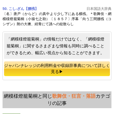
50. こし‐ざん【腰桟】
日本国語大辞典
〔名〕唐戸（からど）の真中より少し下にある横桟。＊歌舞伎・
網
模様燈籠菊桐
（小猿七之助）〔１８５７〕序幕「向う三間腰桟（コ
シザン）附の大襖、紺青にて誂への紋散らし
「網模様燈籠菊桐」の情報だけではなく、「網模様燈
籠菊桐」に関するさまざまな情報も同時に調べること
ができるため、幅広い視点から知ることができます。
ジャパンナレッジの利用料金や収録辞事典について詳しく
見る▶
網模様燈籠菊桐と同じ
歌舞伎・狂言・落語
カテゴ
リの記事