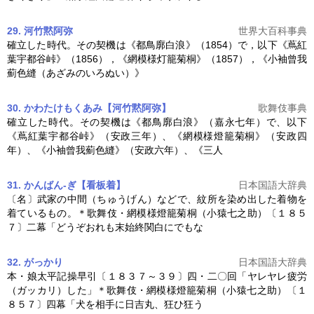
29. 河竹黙阿弥
世界大百科事典
確立した時代。その契機は《都鳥廓白浪》（1854）で，以下《蔦紅
葉宇都谷峠》（1856），《
網模様灯籠菊桐
》（1857），《小袖曾我
薊色縫（あざみのいろぬい）》
30. かわたけもくあみ【河竹黙阿弥】
歌舞伎事典
確立した時代。その契機は《都鳥廓白浪》（嘉永七年）で、以下
《蔦紅葉宇都谷峠》（安政三年）、《
網模様燈籠菊桐
》（安政四
年）、《小袖曾我薊色縫》（安政六年）、《三人
31. かんばん‐ぎ【看板着】
日本国語大辞典
〔名〕武家の中間（ちゅうげん）などで、紋所を染め出した着物を
着ているもの。＊歌舞伎・
網模様燈籠菊桐
（小猿七之助）〔１８５
７〕二幕「どうぞおれも末始終関白にでもな
32. がっかり
日本国語大辞典
本・娘太平記操早引〔１８３７～３９〕四・二〇回「ヤレヤレ疲労
（ガッカリ）した」＊歌舞伎・
網模様燈籠菊桐
（小猿七之助）〔１
８５７〕四幕「犬を相手に日吉丸、狂ひ狂う