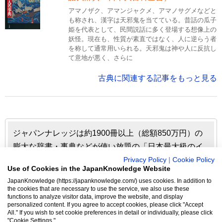
アマノザク、アマンジャクメ、アマノサグメなどと
も称され、漢字は天邪鬼を当てている。昔話の瓜子
姫を代表として、民間説話に多く登場する想像上の
妖怪。現在も、性質が素直ではなく、人に逆らう者
を称して通常用いられる。天邪鬼は神や人に反抗し
て意地が悪く、さらに
古典に関連する記事をもっと見る
ジャパンナレッジは約1900冊以上（総額850万円）の
膨大な辞書・事典などが使い放題の「日本最大級のイ
ンターネット辞書・事典・叢書サイト」です。日本国
Privacy Policy
|
Cookie Policy
Use of Cookies in the JapanKnowledge Website
内のみならず、海外の有名大学から図書館まで、多く
JapanKnowledge (https://japanknowledge.com/) uses cookies. In addition to
の機関で利用されています。
the cookies that are necessary to use the service, we also use these
functions to analyze visitor data, improve the website, and display
personalized content. If you agree to accept cookies, please click "Accept
ジャパンナレッジの利用料金や収録辞事典について詳しく
All." If you wish to set cookie preferences in detail or individually, please click
"Cookie Settings."