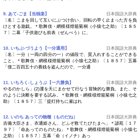
9. あて‐ごま【当独楽】
日本国語大辞典
〔名〕こまを回して互いにぶつけ合い、回転の早く止まった方を負
けとする遊戯。＊歌舞伎・
網模様燈籠菊桐
（小猿七之助）〔１８５
７〕二幕「子供遊びも前表（ぜんぺう）に、
10. いちぶ‐づうよう【一分通用】
日本国語大辞典
〔名〕一分（一両の四分の一）の値段で、質入れすることができる
こと。＊歌舞伎・
網模様燈籠菊桐
（小猿七之助）〔１８５７〕五幕
「僅二百四五十の賽銭を盗んだので、一分通
11. いちろく‐しょうぶ【一六勝負】
日本国語大辞典
やるのかしら」(2)運を天にまかせて行なう冒険的な勝負。また、そ
のように決断を要する試み。＊歌舞伎・
網模様燈籠菊桐
（小猿七之
助）〔１８５７〕三「提灯持ちに雇はれ
12. いのち あっての物種（ものだね）
日本国語大辞典
吉備大臣さま、衣通姫さん、どふぞ救てたびたまへ」＊諺苑〔１７
９７〕「命あってのものたね」＊歌舞伎・
網模様燈籠菊桐
（小猿七
之助）〔１８５７〕五幕「命（イノチ）あっ