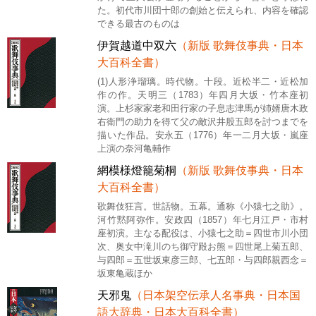
た。初代市川団十郎の創始と伝えられ、内容を確認
できる最古のものは
伊賀越道中双六
（新版 歌舞伎事典・日本
大百科全書）
(1)人形浄瑠璃。時代物。十段。近松半二・近松加
作の作。天明三（1783）年四月大坂・竹本座初
演。上杉家家老和田行家の子息志津馬が姉婿唐木政
右衛門の助力を得て父の敵沢井股五郎を討つまでを
描いた作品。安永五（1776）年一二月大坂・嵐座
上演の奈河亀輔作
網模様燈籠菊桐
（新版 歌舞伎事典・日本
大百科全書）
歌舞伎狂言。世話物。五幕。通称《小猿七之助》。
河竹黙阿弥作。安政四（1857）年七月江戸・市村
座初演。主なる配役は、小猿七之助＝四世市川小団
次、奥女中滝川のち御守殿お熊＝四世尾上菊五郎、
与四郎＝五世坂東彦三郎、七五郎・与四郎親西念＝
坂東亀蔵ほか
天邪鬼
（日本架空伝承人名事典・日本国
語大辞典・日本大百科全書）