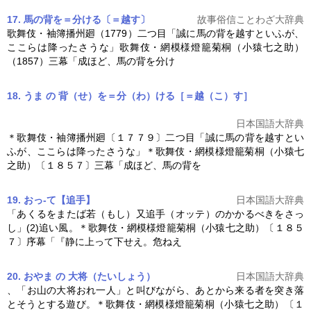
17. 馬の背を＝分ける〔＝越す〕
故事俗信ことわざ大辞典
歌舞伎・袖簿播州廻（1779）二つ目「誠に馬の背を越すといふが、
ここらは降ったさうな」歌舞伎・
網模様燈籠菊桐
（小猿七之助）
（1857）三幕「成ほど、馬の背を分け
18. うま の 背（せ）を＝分（わ）ける［＝越（こ）す］
日本国語大辞典
＊歌舞伎・袖簿播州廻〔１７７９〕二つ目「誠に馬の背を越すとい
ふが、ここらは降ったさうな」＊歌舞伎・
網模様燈籠菊桐
（小猿七
之助）〔１８５７〕三幕「成ほど、馬の背を
19. おっ‐て【追手】
日本国語大辞典
「あくるをまたば若（もし）又追手（オッテ）のかかるべきをさっ
し」(2)追い風。＊歌舞伎・
網模様燈籠菊桐
（小猿七之助）〔１８５
７〕序幕「『静に上って下せえ。危ねえ
20. おやま の 大将（たいしょう）
日本国語大辞典
、「お山の大将おれ一人」と叫びながら、あとから来る者を突き落
とそうとする遊び。＊歌舞伎・
網模様燈籠菊桐
（小猿七之助）〔１