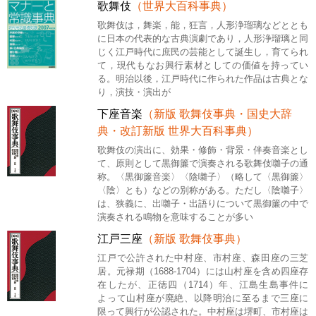
歌舞伎
（世界大百科事典）
歌舞伎は，舞楽，能，狂言，人形浄瑠璃などととも
に日本の代表的な古典演劇であり，人形浄瑠璃と同
じく江戸時代に庶民の芸能として誕生し，育てられ
て，現代もなお興行素材としての価値を持ってい
る。明治以後，江戸時代に作られた作品は古典とな
り，演技・演出が
下座音楽
（新版 歌舞伎事典・国史大辞
典・改訂新版 世界大百科事典）
歌舞伎の演出に、効果・修飾・背景・伴奏音楽とし
て、原則として黒御簾で演奏される歌舞伎囃子の通
称。〈黒御簾音楽〉〈陰囃子〉（略して〈黒御簾〉
〈陰〉とも）などの別称がある。ただし〈陰囃子〉
は、狭義に、出囃子・出語りについて黒御簾の中で
演奏される鳴物を意味することが多い
江戸三座
（新版 歌舞伎事典）
江戸で公許された中村座、市村座、森田座の三芝
居。元禄期（1688‐1704）には山村座を含め四座存
在したが、正徳四（1714）年、江島生島事件に
よって山村座が廃絶、以降明治に至るまで三座に
限って興行が公認された。中村座は堺町、市村座は