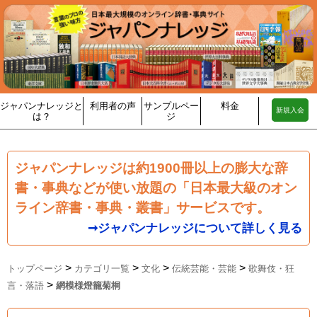
ジャパンナレッジと
利用者の声
サンプルペー
料金
新規入会
は？
ジ
ジャパンナレッジは約1900冊以上の膨大な辞
書・事典などが使い放題の「日本最大級のオン
ライン辞書・事典・叢書」サービスです。
➞ジャパンナレッジについて詳しく見る
>
>
>
>
トップページ
カテゴリ一覧
文化
伝統芸能・芸能
歌舞伎・狂
>
言・落語
網模様燈籠菊桐