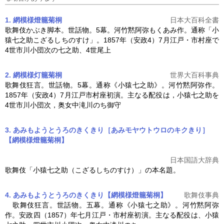
1. 網模様燈籠菊桐
日本大百科全書
歌舞伎かぶき脚本。世話物。5幕。河竹黙阿弥もくあみ作。通称「小
猿七之助こざるしちのすけ」。1857年（安政4）7月江戸・市村座で
4世市川小団次の七之助、4世尾上
2. 網模様灯籠菊桐
世界大百科事典
歌舞伎狂言。世話物。5幕。通称《小猿七之助》。河竹黙阿弥作。
1857年（安政4）7月江戸市村座初演。主なる配役は，小猿七之助を
4世市川小団次，奥女中滝川のち御守
3. あみもようとうろのきくきり［あみモヤウトウロのキクきり］
【網模様燈籠菊桐】
日本国語大辞典
歌舞伎「小猿七之助（こざるしちのすけ）」の本名題。
4. あみもようとうろのきくきり【網模様燈籠菊桐】
歌舞伎事典
歌舞伎狂言。世話物。五幕。通称《小猿七之助》。河竹黙阿弥
作。安政四（1857）年七月江戸・市村座初演。主なる配役は、小猿