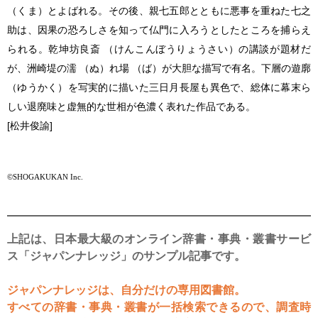
（くま）とよばれる。その後、親七五郎とともに悪事を重ねた七之
助は、因果の恐ろしさを知って仏門に入ろうとしたところを捕らえ
られる。乾坤坊良斎 （けんこんぼうりょうさい）の講談が題材だ
が、洲崎堤の濡 （ぬ）れ場 （ば）が大胆な描写で有名。下層の遊廓
（ゆうかく）を写実的に描いた三日月長屋も異色で、総体に幕末ら
しい退廃味と虚無的な世相が色濃く表れた作品である。
[松井俊諭]
©SHOGAKUKAN Inc.
上記は、日本最大級のオンライン辞書・事典・叢書サービ
ス「ジャパンナレッジ」のサンプル記事です。
ジャパンナレッジは、自分だけの専用図書館。
すべての辞書・事典・叢書が一括検索できるので、調査時