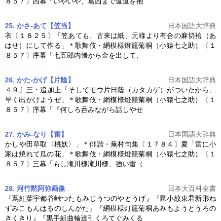
８５７〕四幕「いやいや、葛西まで遠道を抱
25. かさ‐あて【笠当】
日本国語大辞典
衣〔１８２５〕「笠あても、古来は紙、元祿より有合の麻切袷（あ
はせ）にして作る」＊歌舞伎・
網模様燈籠菊桐
（小猿七之助）〔１
８５７〕序幕「七五郎内懐から金を出して、
26. かた‐かげ【片陰】
日本国語大辞典
４９〕三・追加上「そしてモウ片日蔭（カタカゲ）がついたから、
早く出かけようぜ」＊歌舞伎・
網模様燈籠菊桐
（小猿七之助）〔１
８５７〕序幕「『何しろ呑みながら話しやせ
27. かみ‐なり【雷】
日本国語大辞典
かしや田草取〈桃妖〉」＊俳諧・蕪村句集〔１７８４〕夏「雷に小
家は焼れて瓜の花」＊歌舞伎・
網模様燈籠菊桐
（小猿七之助）〔１
８５７〕三幕「もし滝川様滝川様、強い雷（
28. 河竹黙阿弥
画像
日本大百科全書
『蔦紅葉宇都谷峠つたもみじうつのやとうげ』『鼠小紋東君新形ね
ずみこもんはるのしんがた』『
網模様灯籠菊桐
あみもようとうろの
きくきり』『黒手組曲輪達引くろてぐみくる