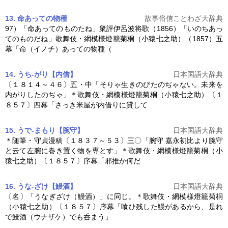
13. 命あっての物種
故事俗信ことわざ大辞典
97）「命あってのものたね」衆評伊呂波将歌（1856）「いのちあっ
てのものだね」歌舞伎・
網模様燈籠菊桐
（小猿七之助）（1857）五
幕「命（イノチ）あっての物種（
14. うち‐がり【内借】
日本国語大辞典
〔１８１４～４６〕五・中「そりゃ生きのびたのぢゃない。未来を
内がりしたのぢゃ」＊歌舞伎・
網模様燈籠菊桐
（小猿七之助）〔１
８５７〕四幕「さっき米屋が内借りに貸して
15. うで‐まもり【腕守】
日本国語大辞典
＊随筆・守貞漫稿〔１８３７～５３〕三〇「腕守 嘉永初比より腕守
と云て左腕に巻き置く物を専とす」＊歌舞伎・
網模様燈籠菊桐
（小
猿七之助）〔１８５７〕序幕「邪推か何だ
16. うな‐ざけ【鰻酒】
日本国語大辞典
〔名〕「うなぎざけ（鰻酒）」に同じ。＊歌舞伎・
網模様燈籠菊桐
（小猿七之助）〔１８５７〕序幕「喰ひ残した鰻があるから、是れ
で鰻酒（ウナザケ）でも呑まう」