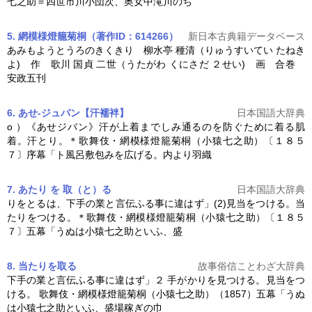
七之助＝四世市川小団次、奥女中滝川のち
5. 網模様燈籠菊桐（著作ID：614266）
新日本古典籍データベース
あみもようとうろのきくきり 柳水亭 種清（りゅうすいてい たねき
よ) 作 歌川 国貞 二世（うたがわ くにさだ ２せい) 画 合巻
安政五刊
6. あせ‐ジュバン【汗襦袢】
日本国語大辞典
o ）《あせジバン》汗が上着までしみ通るのを防ぐために着る肌
着。汗とり。＊歌舞伎・
網模様燈籠菊桐
（小猿七之助）〔１８５
７〕序幕「ト風呂敷包みを広げる。内より羽織
7. あたり を 取（と）る
日本国語大辞典
りをとるは、下手の業と言伝ふる事に違はず」(2)見当をつける。当
たりをつける。＊歌舞伎・
網模様燈籠菊桐
（小猿七之助）〔１８５
７〕五幕「うぬは小猿七之助といふ、盛
8. 当たりを取る
故事俗信ことわざ大辞典
下手の業と言伝ふる事に違はず」２ 手がかりを見つける。見当をつ
ける。 歌舞伎・
網模様燈籠菊桐
（小猿七之助）（1857）五幕「うぬ
は小猿七之助といふ、盛場稼ぎの巾