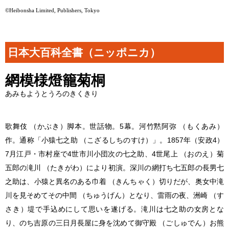
©Heibonsha Limited, Publishers, Tokyo
日本大百科全書（ニッポニカ）
網模様燈籠菊桐
あみもようとうろのきくきり
歌舞伎 （かぶき）脚本。世話物。5幕。河竹黙阿弥 （もくあみ）
作。通称「小猿七之助 （こざるしちのすけ）」。1857年（安政4）
7月江戸・市村座で4世市川小団次の七之助、4世尾上 （おのえ）菊
五郎の滝川 （たきがわ）により初演。深川の網打ち七五郎の長男七
之助は、小猿と異名のある巾着 （きんちゃく）切りだが、奥女中滝
川を見そめてその中間 （ちゅうげん）となり、雷雨の夜、洲崎 （す
さき）堤で手込めにして思いを遂げる。滝川は七之助の女房とな
り、のち吉原の三日月長屋に身を沈めて御守殿 （ごしゅでん）お熊