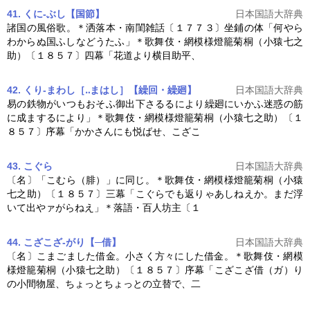
41. くに‐ぶし【国節】
日本国語大辞典
諸国の風俗歌。＊洒落本・南閨雑話〔１７７３〕坐鋪の体「何やら
わからぬ国ふしなどうたふ」＊歌舞伎・
網模様燈籠菊桐
（小猿七之
助）〔１８５７〕四幕「花道より横目助平、
42. くり‐まわし［‥まはし］【繰回・繰廻】
日本国語大辞典
易の鉄物がいつもおそふ御出下さるるにより繰廻にいかふ迷惑の筋
に成まするにより」＊歌舞伎・
網模様燈籠菊桐
（小猿七之助）〔１
８５７〕序幕「かかさんにも悦ばせ、こざこ
43. こぐら
日本国語大辞典
〔名〕「こむら（腓）」に同じ。＊歌舞伎・
網模様燈籠菊桐
（小猿
七之助）〔１８５７〕三幕「こぐらでも返りゃあしねえか。まだ浮
いて出やァがらねえ」＊落語・百人坊主〔１
44. こざこざ‐がり【─借】
日本国語大辞典
〔名〕こまごました借金。小さく方々にした借金。＊歌舞伎・
網模
様燈籠菊桐
（小猿七之助）〔１８５７〕序幕「こざこざ借（ガ）り
の小間物屋、ちょっとちょっとの立替で、二