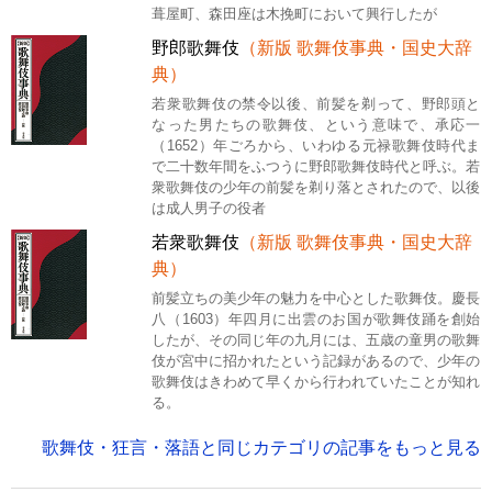
葺屋町、森田座は木挽町において興行したが
野郎歌舞伎
（新版 歌舞伎事典・国史大辞
典）
若衆歌舞伎の禁令以後、前髪を剃って、野郎頭と
なった男たちの歌舞伎、という意味で、承応一
（1652）年ごろから、いわゆる元禄歌舞伎時代ま
で二十数年間をふつうに野郎歌舞伎時代と呼ぶ。若
衆歌舞伎の少年の前髪を剃り落とされたので、以後
は成人男子の役者
若衆歌舞伎
（新版 歌舞伎事典・国史大辞
典）
前髪立ちの美少年の魅力を中心とした歌舞伎。慶長
八（1603）年四月に出雲のお国が歌舞伎踊を創始
したが、その同じ年の九月には、五歳の童男の歌舞
伎が宮中に招かれたという記録があるので、少年の
歌舞伎はきわめて早くから行われていたことが知れ
る。
歌舞伎・狂言・落語と同じカテゴリの記事をもっと見る