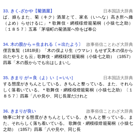
33. きく‐ざかや【菊酒屋】
日本国語大辞典
ば、娘もまた、菊（キク）酒屋とて、家名（いへな）高き所へ娵
（よめ）らせけるに」＊歌舞伎・
網模様燈籠菊桐
（小猿七之助）
〔１８５７〕五幕「茅場町の菊酒屋へ忰をば奉公
34. 木の股から＝生まれる〔＝出たよう〕
故事俗信ことわざ大辞典
俚言集覧（1818頃）「木の俣より生（ウマレ）もせず又木の俣から
出たやうとも云」歌舞伎・
網模様灯籠菊桐
（小猿七之助）（1857）
四幕「木の股からでも出はしまいし
35. きまり が＝良（よ）い［＝いい］
日本国語大辞典
する態度がきちんとしている。きちんと整っている。また、それら
しく落着いている。＊歌舞伎・
網模様燈籠菊桐
（小猿七之助）〔１
８５７〕四幕「八や見や、同じ長屋だけれと
36. きまりが良い
故事俗信ことわざ大辞典
物事に対する態度がきちんとしている。きちんと整っている。ま
た、それらしく落ち着いている。 歌舞伎・
網模様燈籠菊桐
（小猿七
之助）（1857）四幕「八や見や、同じ長