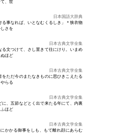
ひて、世
日本国語大辞典
ける事なれば、いとなむくるしき」＊狭衣物
かし
さを
日本古典文学全集
なる文つけて、さし置きて往にけり。
いまめ
えぬほど
日本古典文学全集
音をただ今のまたなきものに思ひきこえたる
ひやらる
日本古典文学全集
どに、五節などとく出で来たる年にて、内裏
まふほど
日本古典文学全集
かにかかる御事をしも、もて離れ顔にあらむ