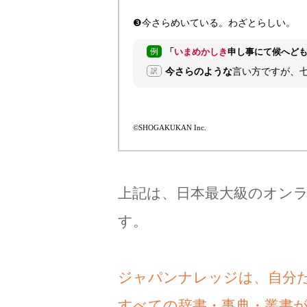
❸今さらめいている。わざとらしい。
例
「
いまめかしき
申し事にて候へど
今さらのような
言い方ですが、
訳
©SHOGAKUKAN Inc.
上記は、日本最大級のオン
す。
ジャパンナレッジは、自分
すべての辞書・事典・叢書