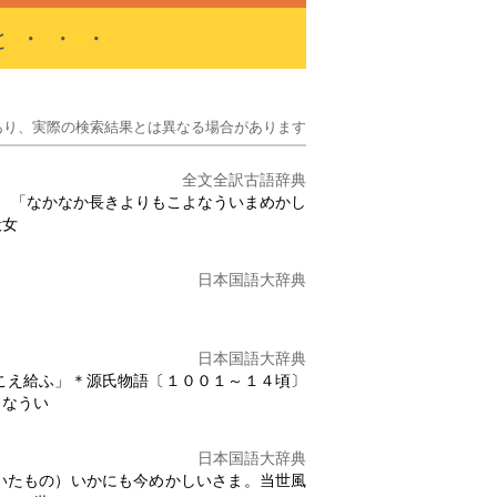
と・・・
あり、実際の検索結果とは異なる場合があります
全文全訳古語辞典
。 「なかなか長きよりもこよなう
いまめかし
般女
日本国語大辞典
日本国語大辞典
こえ給ふ」＊源氏物語〔１００１～１４頃〕
よなうい
日本国語大辞典
いたもの）いかにも今めかしいさま。当世風