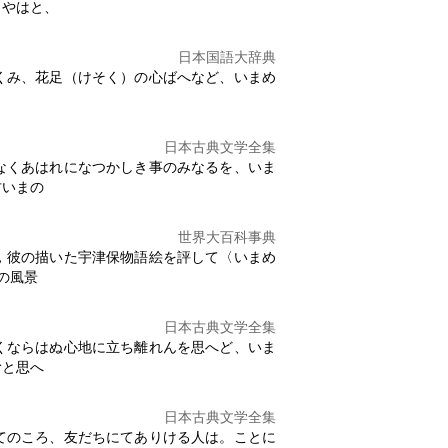
じやはと、
日本国語大辞典
くみ、花足（けそく）の心ばへなど、
いまめ
日本古典文学全集
なくあはれになつかしき事のみなるを、
いま
古いまの
世界大百科事典
，彼の描いた宇津保物語絵を評して〈
いまめ
の風景
日本古典文学全集
くならはぬ心地に立ち離れんを思へど、
いま
むと思へ
日本古典文学全集
てのころ、友だちにてありける人は。ことに