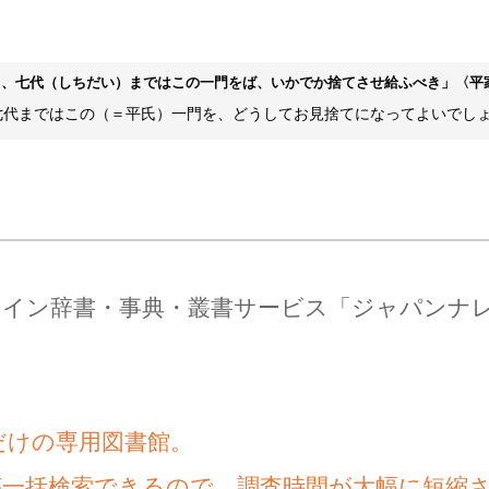
も、七代
（しちだい）
まではこの一門をば、いかでか捨てさせ給ふべき」
〈平
七代まではこの（＝平氏）一門を、どうしてお見捨てになってよいでし
ライン辞書・事典・叢書サービス「ジャパンナ
だけの専用図書館。
が一括検索できるので、調査時間が大幅に短縮