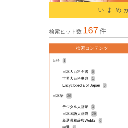
いまめ
167
件
検索ヒット数
検索コンテンツ
百科
1
日本大百科全書
0
世界大百科事典
1
Encyclopedia of Japan
0
日本語
36
デジタル大辞泉
3
日本国語大辞典
29
新選漢和辞典Web版
0
字通
0