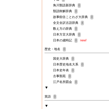
角川類語新辞典
0
類語例解辞典
0
故事俗信ことわざ大辞典
0
全文全訳古語辞典
4
数え方の辞典
0
日本方言大辞典
0
日本の歳時記
new!
0
歴史・地名
0
国史大辞典
0
日本歴史地名大系
0
日本史年表
0
古事類苑
0
江戸名所図会
0
▼
英語
0
▼