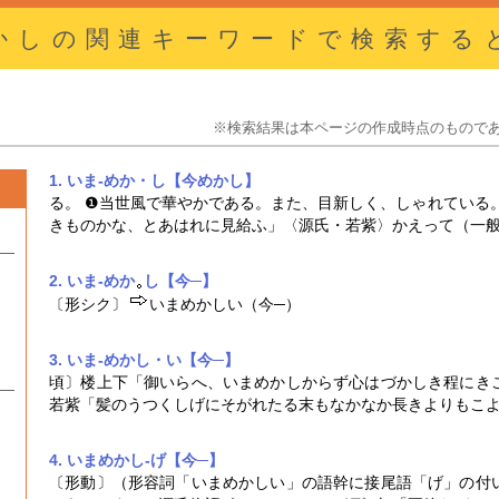
かしの関連キーワードで検索する
※検索結果は本ページの作成時点のもので
1. いま-めか・し【今めかし】
る。 ❶当世風で華やかである。また、目新しく、しゃれている
きものかな、とあはれに見給ふ」〈源氏・若紫〉かえって（一
2. いま‐めか
し【今─】
〔形シク〕
いまめかし
い（今─）
3. いま‐めかし・い【今─】
頃〕楼上下「御いらへ、
いまめかし
からず心はづかしき程にき
若紫「髪のうつくしげにそがれたる末もなかなか長きよりもこ
4. いまめかし‐げ【今─】
〔形動〕（形容詞「
いまめかし
い」の語幹に接尾語「げ」の付