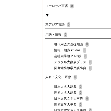
ヨーロッパ言語
0
▼
東アジア言語
0
用語・情報
0
現代用語の基礎知識
0
情報・知識 imidas
0
会社四季報 2022秋
0
デジタル大辞泉プラス
0
図書館情報学用語辞典
0
人名・文化・宗教
0
日本人名大辞典
0
世界人名大辞典
0
日本近代文学大事典
0
世界文学大事典
0
日本架空伝承人名事典
0