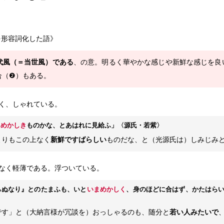
を形容詞化した語》
代風（＝当世風）である
、の意。明るく華やかな感じや新鮮な感じを良
合（❷）もある。
く、しゃれている。
まめかしき
ものかな、とあはれに見給ふ」
〈源氏・若紫〉
よりもこの上なく
新鮮ですばらしい
ものだな、と（光源氏は）しみじみ
なく軽薄である。浮ついている。
らぬなり』とのたまふも、いと
いまめかしく
、身のほどに合はず、かたはら
です」と（大納言様が冗談を）おっしゃるのも、随分と
若い人みたいで