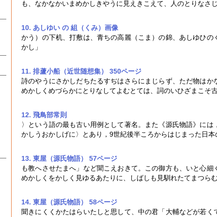
も、なかなか
いまめかし
きやうに見えきこえて、人のとりなさ
10. あしゆい の 組（くみ）
画像
かう）の下机、打敷は、青ちの高麗（こま）の錦、あしゆひの
かし
」
11. 排蘆小船（近世随想集） 350ページ
詩のやうにさかしだちたるすぢはさらにまじらず、ただ物はか
めかし
くめづらかにとりなしてよむとては、詞のいひざまこそ
12. 飛鳥部常則
〉という語の最も古い用例として著名。また《源氏物語》には
かし
うおかしげに〉とあり，9世紀後半ころからはじまった日本
13. 東屋（源氏物語） 57ページ
も教へさせたまへ」など聞こえおきて。この御方も、いと心細
めかし
くをかしく見ゆるあたりに、しばしも見馴れたてまつら
14. 東屋（源氏物語） 58ページ
聞きにくくかたはらいたしと思して、中の君「大輔などが若く