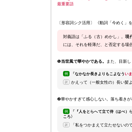
最重要語
〔形容詞シク活用〕 《動詞「今めく」
対義語は「ふる（古）めかし」。
現
には、それを軽薄だ、と否定する場
❶
当世風で華やかである。
また、目新し
例
「なかなか長きよりもこよなう
い
かえって（一般女性の）長い髪
訳
❷華やかすぎて感心しない。落ち着きが
例
「『人をとらへて立て侍
（はべ）
ころ〉
「私をつかまえて立たせないの
訳