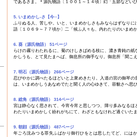
であるさま。＊源氏物語〔１００１～１４頃〕幻「五節などい
5. いまめかし‐さ【今─】
ふりぬる人、苦しや。いと、
いまめかし
さもみならはずなりに
語〔１０６９～７７頃か〕二「候ふ人々も、内わたりの
いまめ
6. 葵（源氏物語） 51ページ
らけの霧りわたれるに、菊のけしきばめる枝に、濃き青鈍の紙
かし
うも、とて見たまへば、御息所の御手なり。御息所「聞こ
7. 明石（源氏物語） 266ページ
忍びやかに調べたるほどいと上衆めきたり。入道の宮の御琴の
は、
いまめかし
うあなめでたと聞く人の心ゆきて、容貌さへ思
8. 総角（源氏物語） 314ページ
宮は静心なく思されて、今宵今宵と思しつつ、障り多みなるほ
わたり
いまめかし
く紛れがちにて、わざともなけれど過ぐいた
9. 朝顔（源氏物語） 487ページ
年ごろ沈みつる罪失ふばかり御行ひをとは思したてど、には