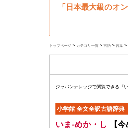
「日本最大級のオ
>
>
>
>
トップページ
カテゴリ一覧
言語
言葉
ジャパンナレッジで閲覧できる『
小学館 全文全訳古語辞典
いま-めか・し
【今