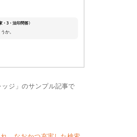
家・3・法印問答〉
ょうか。
レッジ」のサンプル記事で
され、なおかつ充実した検索