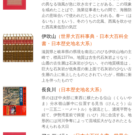
の異なる強風が急に吹き出すことがある。この現象
を戒めたことばで、漁業従事者たちの間で、海難防
止の意味合いで使われだしたといわれる。春一（は
るいち）ともいう。冬のうちの北風、西風を吹かせ
た西高東低型の気圧
伊吹山
（世界大百科事典・日本大百科全
書・日本歴史地名大系）
滋賀県と岐阜県の県境を南北にのびる伊吹山地の主
峰で，標高1377m。地質は古生代石灰岩よりなり，
山麓の古生層は石灰岩が少ない。その地質構造は，
巨大な石灰岩が低角度の衝上面で石灰岩の少ない古
生層の上に衝上したものとされていたが，褶曲に衝
上を伴ったもので
長良川
（日本歴史地名大系）
県のほぼ中央部に東西に横たわる位山（くらいや
ま）分水嶺山脈中に位置する見当（けんとう）山
（一三五二・一メートル）を源流とし、濃尾平野を
経て、伊勢湾直前で揖斐（いび）川に合流する。地
形的には河川争奪によって流域拡大がなされたとも
考えられる大日