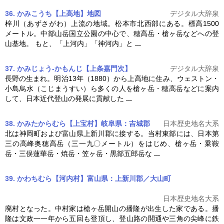
36. かみこうち【上高地】
地図
デジタル大辞泉
梓川（あずさがわ）上流の地域。松本市北西部にある。標高1500
メートル。中部山岳国立公園の中心で、穂高岳・
槍ヶ岳
などへの登
山基地。 もと、「上河内」「神河内」と
...
37. かみじょう‐かもんじ【上条嘉門次】
デジタル大辞泉
長野の生まれ。明治13年（1880）から上高地に住み、ウェストン・
小島烏水（こじまうすい）ら多くの人を
槍ヶ岳
・穂高岳などに案内
して、日本近代登山の発展に貢献した
...
38. かみたからむら【上宝村】岐阜県：吉城郡
日本歴史地名大系
北は神岡町および富山県上新川郡に接する。当村東部には、日本第
三の高峰奥穂高岳（三一九〇メートル）をはじめ、
槍ヶ岳
・乗鞍
岳・三俣蓮華岳・焼岳・笠ヶ岳・黒部五郎岳な
...
39. かわちむら【河内村】富山県：上新川郡／大山町
日本歴史地名大系
廃村となった。中村家は
槍ヶ岳
開山の播隆が出生した家である。播
隆は文政一一年から五回も登頂し、登山路の開通や三角の尖峰に鉄