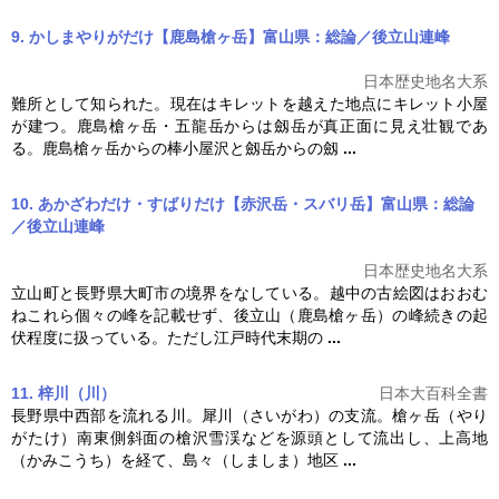
9. かしまやりがだけ【鹿島槍ヶ岳】富山県：総論／後立山連峰
日本歴史地名大系
難所として知られた。現在はキレットを越えた地点にキレット小屋
が建つ。鹿島
槍ヶ岳
・五龍岳からは劔岳が真正面に見え壮観であ
る。鹿島
槍ヶ岳
からの棒小屋沢と劔岳からの劔
...
10. あかざわだけ・すばりだけ【赤沢岳・スバリ岳】富山県：総論
／後立山連峰
日本歴史地名大系
立山町と長野県大町市の境界をなしている。越中の古絵図はおおむ
ねこれら個々の峰を記載せず、後立山（鹿島
槍ヶ岳
）の峰続きの起
伏程度に扱っている。ただし江戸時代末期の
...
11. 梓川（川）
日本大百科全書
長野県中西部を流れる川。犀川（さいがわ）の支流。
槍ヶ岳
（やり
がたけ）南東側斜面の槍沢雪渓などを源頭として流出し、上高地
（かみこうち）を経て、島々（しましま）地区
...