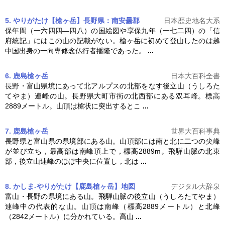
5. やりがたけ【槍ヶ岳】長野県：南安曇郡
日本歴史地名大系
保年間（一六四四―四八）の国絵図や享保九年（一七二四）の「信
府統記」にはこの山の記載がない。
槍ヶ岳
に初めて登山したのは越
中国出身の一向専修念仏行者播隆であった。
...
6. 鹿島槍ヶ岳
日本大百科全書
長野・富山県境にあって北アルプスの北部をなす後立山（うしろた
てやま）連峰の山。長野県大町市街の北西部にある双耳峰。標高
2889メートル。山頂は槍状に突出するとこ
...
7. 鹿島槍ヶ岳
世界大百科事典
長野県と富山県の県境部にある山。山頂部には南と北に二つの尖峰
が並び立ち，最高部は南峰頂上で，標高2889m。飛驒山脈の北東
部，後立山連峰のほぼ中央に位置し，北は
...
8. かしま‐やりがたけ【鹿島槍ヶ岳】
地図
デジタル大辞泉
富山・長野の県境にある山。飛騨山脈の後立山（うしろたてやま）
連峰中の代表的な山。山頂は南峰（標高2889メートル）と北峰
（2842メートル）に分かれている。高山
...