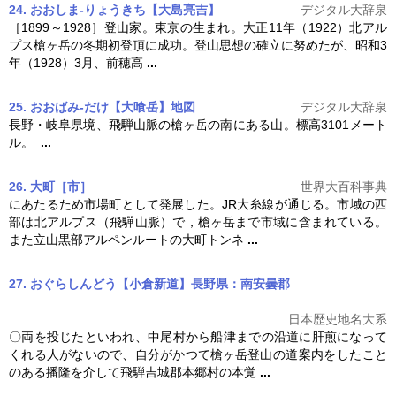
24. おおしま‐りょうきち【大島亮吉】
デジタル大辞泉
［1899～1928］登山家。東京の生まれ。大正11年（1922）北アル
プス
槍ヶ岳
の冬期初登頂に成功。登山思想の確立に努めたが、昭和3
年（1928）3月、前穂高
...
25. おおばみ‐だけ【大喰岳】
地図
デジタル大辞泉
長野・岐阜県境、飛騨山脈の
槍ヶ岳
の南にある山。標高3101メート
ル。
...
26. 大町［市］
世界大百科事典
にあたるため市場町として発展した。JR大糸線が通じる。市域の西
部は北アルプス（飛驒山脈）で，
槍ヶ岳
まで市域に含まれている。
また立山黒部アルペンルートの大町トンネ
...
27. おぐらしんどう【小倉新道】長野県：南安曇郡
日本歴史地名大系
〇両を投じたといわれ、中尾村から船津までの沿道に肝煎になって
くれる人がないので、自分がかつて
槍ヶ岳
登山の道案内をしたこと
のある播隆を介して飛騨吉城郡本郷村の本覚
...