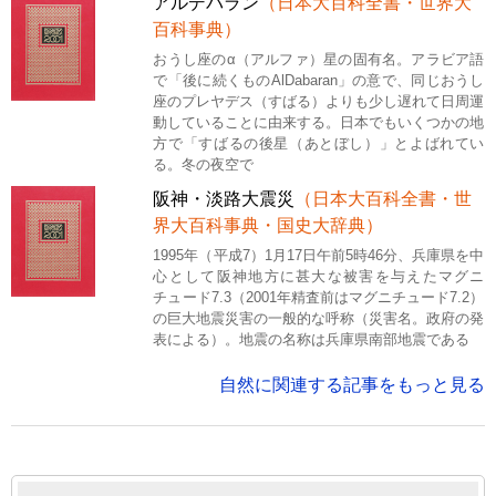
アルデバラン
（日本大百科全書・世界大
百科事典）
おうし座のα（アルファ）星の固有名。アラビア語
で「後に続くものAlDabaran」の意で、同じおうし
座のプレヤデス（すばる）よりも少し遅れて日周運
動していることに由来する。日本でもいくつかの地
方で「すばるの後星（あとぼし）」とよばれてい
る。冬の夜空で
阪神・淡路大震災
（日本大百科全書・世
界大百科事典・国史大辞典）
1995年（平成7）1月17日午前5時46分、兵庫県を中
心として阪神地方に甚大な被害を与えたマグニ
チュード7.3（2001年精査前はマグニチュード7.2）
の巨大地震災害の一般的な呼称（災害名。政府の発
表による）。地震の名称は兵庫県南部地震である
自然に関連する記事をもっと見る