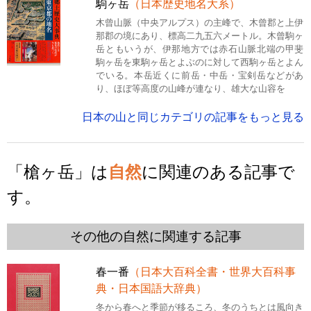
駒ヶ岳
（日本歴史地名大系）
木曾山脈（中央アルプス）の主峰で、木曾郡と上伊
那郡の境にあり、標高二九五六メートル。木曾駒ヶ
岳ともいうが、伊那地方では赤石山脈北端の甲斐
駒ヶ岳を東駒ヶ岳とよぶのに対して西駒ヶ岳とよん
でいる。本岳近くに前岳・中岳・宝剣岳などがあ
り、ほぼ等高度の山峰が連なり、雄大な山容を
日本の山と同じカテゴリの記事をもっと見る
「槍ヶ岳」は
自然
に関連のある記事で
す。
その他の自然に関連する記事
春一番
（日本大百科全書・世界大百科事
典・日本国語大辞典）
冬から春へと季節が移るころ、冬のうちとは風向き