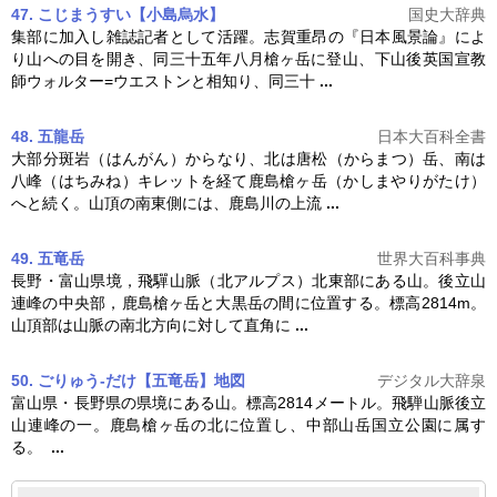
47. こじまうすい【小島烏水】
国史大辞典
集部に加入し雑誌記者として活躍。志賀重昂の『日本風景論』によ
り山への目を開き、同三十五年八月
槍ヶ岳
に登山、下山後英国宣教
師ウォルター=ウエストンと相知り、同三十
...
48. 五龍岳
日本大百科全書
大部分斑岩（はんがん）からなり、北は唐松（からまつ）岳、南は
八峰（はちみね）キレットを経て鹿島
槍ヶ岳
（かしまやりがたけ）
へと続く。山頂の南東側には、鹿島川の上流
...
49. 五竜岳
世界大百科事典
長野・富山県境，飛驒山脈（北アルプス）北東部にある山。後立山
連峰の中央部，鹿島
槍ヶ岳
と大黒岳の間に位置する。標高2814m。
山頂部は山脈の南北方向に対して直角に
...
50. ごりゅう‐だけ【五竜岳】
地図
デジタル大辞泉
富山県・長野県の県境にある山。標高2814メートル。飛騨山脈後立
山連峰の一。鹿島
槍ヶ岳
の北に位置し、中部山岳国立公園に属す
る。
...