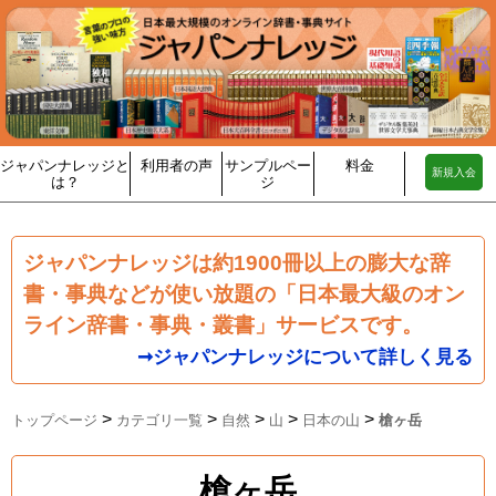
ジャパンナレッジと
利用者の声
サンプルペー
料金
新規入会
は？
ジ
ジャパンナレッジは約1900冊以上の膨大な辞
書・事典などが使い放題の「日本最大級のオン
ライン辞書・事典・叢書」サービスです。
➞ジャパンナレッジについて詳しく見る
>
>
>
>
>
トップページ
カテゴリ一覧
自然
山
日本の山
槍ヶ岳
槍ヶ岳