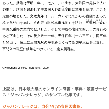
あった。播隆は天明二年
（一七八二）
に生れ、大和国の晃仏上人に
いび
師事し、諸国を遍歴して美濃国大野郡
揖斐
町に草庵を結び、ここを
定住の地とした。文政九年
（一八二六）
かねてからの宿願であった
みさと
おぐら
槍ヶ岳登山を志し、玄向寺
（現松本市浅間）
を訪れ、
三郷
村
小倉
の
中田又重郎の案内で登頂した。そして中腹の岩陰で四八日の修行の
あと下山した。その後文政一一年、天保四年
（一八三三）
、同五年
と登山し、頂上に三間九尺の平地をつくって釈迦牟尼仏を安置し、
百間立の岩壁に鉄鎖をつけている
（南安曇郡誌）
。
©Heibonsha Limited, Publishers, Tokyo
上記は、日本最大級のオンライン辞書・事典・叢書サービ
ス「ジャパンナレッジ」のサンプル記事です。
ジャパンナレッジは、自分だけの専用図書館。