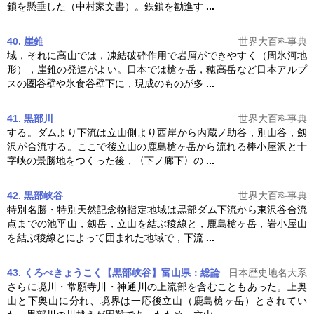
鎖を懸垂した（中村家文書）。鉄鎖を勧進す
...
40. 崖錐
世界大百科事典
域，それに高山では，凍結破砕作用で岩屑ができやすく（周氷河地
形），崖錐の発達がよい。日本では
槍ヶ岳
，穂高岳など日本アルプ
スの圏谷壁や氷食谷壁下に，現成のものが多
...
41. 黒部川
世界大百科事典
する。ダムより下流は立山側より西岸から内蔵ノ助谷，別山谷，劔
沢が合流する。ここで後立山の鹿島
槍ヶ岳
から流れる棒小屋沢と十
字峡の景勝地をつくった後，〈下ノ廊下〉の
...
42. 黒部峡谷
世界大百科事典
特別名勝・特別天然記念物指定地域は黒部ダム下流から東沢谷合流
点までの池平山，劔岳，立山を結ぶ稜線と，鹿島
槍ヶ岳
，岩小屋山
を結ぶ稜線とによって囲まれた地域で，下流
...
43. くろべきょうこく【黒部峡谷】富山県：総論
日本歴史地名大系
さらに境川・常願寺川・神通川の上流部を含むこともあった。上奥
山と下奥山に分れ、境界は一応後立山（鹿島
槍ヶ岳
）とされてい