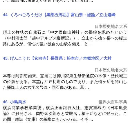
た。黒部川の川越えが困難であったため、立山
...
44. くろべごろうだけ【黒部五郎岳】富山県：総論／立山連峰
日本歴史地名大系
頂上の柱状の自然石に「中之俣白山神社」の墨痕を認めたという
（中村清太郎「越中アルプス縦断記」）。立山から
槍ヶ岳
への縦走
路にあるが、個性の強い独自の山貌を備え、と
...
45. げんこうじ【玄向寺】長野県：松本市／本郷地区／大村
日本歴史地名大系
本尊は阿弥陀如来。霊廟には徳川家康生母伝通院の木像・歴代城主
の位牌がある。本堂は江戸初期のものであり、また
槍ヶ岳
を開山し
た播隆上人の六字名号碑・同石像がある。墓
...
46. 小島烏水
世界大百科事典
横浜商業学校卒業後，横浜正金銀行入社。志賀重昂の《日本風景
論》に触発され，岡野金次郎らと乗鞍岳，
槍ヶ岳
などに登った。こ
の間，雑誌《文庫》の編集にもかかわる。イギ
...