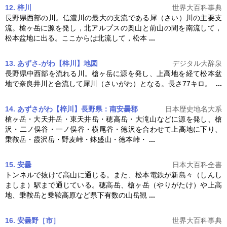
12. 梓川
世界大百科事典
長野県西部の川。信濃川の最大の支流である犀（さい）川の主要支
流。
槍ヶ岳
に源を発し，北アルプスの奥山と前山の間を南流して，
松本盆地に出る。ここからは北流して，松本
...
13. あずさ‐がわ【梓川】
地図
デジタル大辞泉
長野県中西部を流れる川。
槍ヶ岳
に源を発し、上高地を経て松本盆
地で奈良井川と合流して犀川（さいがわ）となる。長さ77キロ。
...
14. あずさがわ【梓川】長野県：南安曇郡
日本歴史地名大系
槍ヶ岳
・大天井岳・東天井岳・穂高岳・大滝山などに源を発し、槍
沢・二ノ俣谷・一ノ俣谷・横尾谷・徳沢を合わせて上高地に下り、
乗鞍岳・霞沢岳・野麦峠・鉢盛山・徳本峠・
...
15. 安曇
日本大百科全書
トンネルで抜けて高山に通じる。また、松本電鉄が新島々（しんし
ましま）駅まで通じている。穂高岳、
槍ヶ岳
（やりがたけ）や上高
地、乗鞍岳と乗鞍高原など県下有数の山岳観
...
16. 安曇野［市］
世界大百科事典