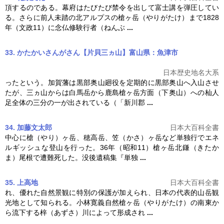
頂するのである。幕府はたびたび禁令を出して富士講を弾圧してい
る。さらに前人未踏の北アルプスの
槍ヶ岳
（やりがたけ）まで1828
年（文政11）に念仏修験行者（ねんぶ
...
33. かたかいさんがさん【片貝三ヵ山】富山県：魚津市
日本歴史地名大系
ったという。加賀藩は黒部奥山廻役を定期的に黒部奥山へ入山させ
たが、三ヵ山からは白馬岳から鹿島
槍ヶ岳
方面（下奥山）への杣人
足全体の三分の一が出されている（「新川郡
...
34. 加藤文太郎
日本大百科全書
中心に槍（やり）ヶ岳、穂高岳、笠（かさ）ヶ岳など単独行でエネ
ルギッシュな登山を行った。36年（昭和11）
槍ヶ岳
北鎌（きたか
ま）尾根で遭難死した。没後遺稿集『単独
...
35. 上高地
日本大百科全書
れ、優れた自然景観に特別の保護が加えられ、日本の代表的山岳観
光地として知られる。小林寛義自然
槍ヶ岳
（やりがたけ）の南東か
ら流下する梓（あずさ）川によって形成され
...