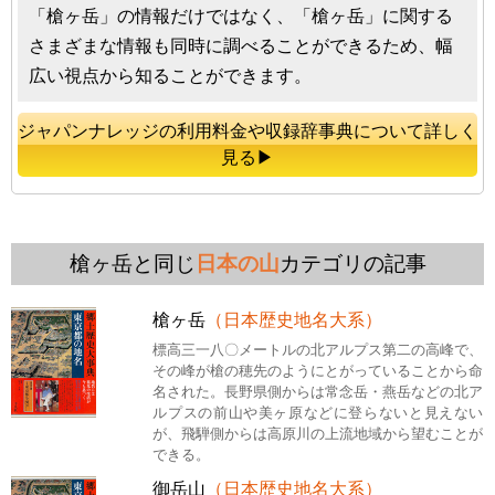
「槍ヶ岳」の情報だけではなく、「槍ヶ岳」に関する
さまざまな情報も同時に調べることができるため、幅
広い視点から知ることができます。
ジャパンナレッジの利用料金や収録辞事典について詳しく
見る▶
槍ヶ岳と同じ
日本の山
カテゴリの記事
槍ヶ岳
（日本歴史地名大系）
標高三一八〇メートルの北アルプス第二の高峰で、
その峰が槍の穂先のようにとがっていることから命
名された。長野県側からは常念岳・燕岳などの北ア
ルプスの前山や美ヶ原などに登らないと見えない
が、飛騨側からは高原川の上流地域から望むことが
できる。
御岳山
（日本歴史地名大系）