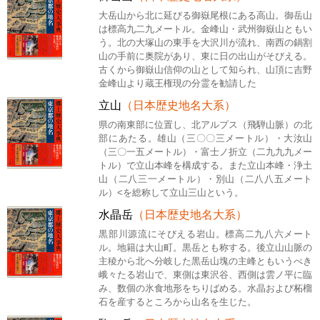
大岳山から北に延びる御嶽尾根にある高山。御岳山
は標高九二九メートル。金峰山・武州御嶽山ともい
う。北の大塚山の東手を大沢川が流れ、南西の鍋割
山の手前に奥院があり、東に日の出山がそびえる。
古くから御嶽山信仰の山として知られ、山頂に吉野
金峰山より蔵王権現の分霊を勧請した
立山
（日本歴史地名大系）
県の南東部に位置し、北アルプス（飛騨山脈）の北
部にあたる。雄山（三〇〇三メートル）・大汝山
（三〇一五メートル）・富士ノ折立（二九九九メー
トル）で立山本峰を構成する。また立山本峰・浄土
山（二八三一メートル）・別山（二八八五メート
ル）<を総称して立山三山という。
水晶岳
（日本歴史地名大系）
黒部川源流にそびえる岩山。標高二九八六メート
ル。地籍は大山町。黒岳とも称する。後立山山脈の
主稜から北へ分岐した黒岳山塊の主峰ともいうべき
峨々たる岩山で、東側は東沢谷、西側は雲ノ平に臨
み、数個の氷食地形をちりばめる。水晶および柘榴
石を産するところから山名を生じた。