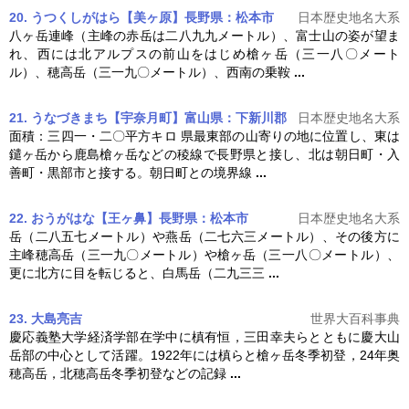
20. うつくしがはら【美ヶ原】長野県：松本市
日本歴史地名大系
八ヶ岳連峰（主峰の赤岳は二八九九メートル）、富士山の姿が望ま
れ、西には北アルプスの前山をはじめ
槍ヶ岳
（三一八〇メート
ル）、穂高岳（三一九〇メートル）、西南の乗鞍
...
21. うなづきまち【宇奈月町】富山県：下新川郡
日本歴史地名大系
面積：三四一・二〇平方キロ 県最東部の山寄りの地に位置し、東は
鑓ヶ岳から鹿島
槍ヶ岳
などの稜線で長野県と接し、北は朝日町・入
善町・黒部市と接する。朝日町との境界線
...
22. おうがはな【王ヶ鼻】長野県：松本市
日本歴史地名大系
岳（二八五七メートル）や燕岳（二七六三メートル）、その後方に
主峰穂高岳（三一九〇メートル）や
槍ヶ岳
（三一八〇メートル）、
更に北方に目を転じると、白馬岳（二九三三
...
23. 大島亮吉
世界大百科事典
慶応義塾大学経済学部在学中に槙有恒，三田幸夫らとともに慶大山
岳部の中心として活躍。1922年には槙らと
槍ヶ岳
冬季初登，24年奥
穂高岳，北穂高岳冬季初登などの記録
...