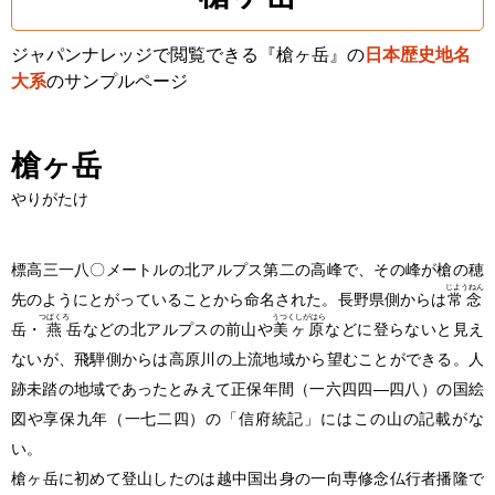
ジャパンナレッジで閲覧できる『槍ヶ岳』の
日本歴史地名
大系
のサンプルページ
槍ヶ岳
やりがたけ
標高三一八〇メートルの北アルプス第二の高峰で、その峰が槍の穂
じようねん
先のようにとがっていることから命名された。長野県側からは
常念
つばくろ
うつくしがはら
岳・
燕
岳などの北アルプスの前山や
美ヶ原
などに登らないと見え
ないが、飛騨側からは高原川の上流地域から望むことができる。人
跡未踏の地域であったとみえて正保年間
（一六四四―四八）
の国絵
図や享保九年
（一七二四）
の「信府統記」にはこの山の記載がな
い。
槍ヶ岳に初めて登山したのは越中国出身の一向専修念仏行者播隆で