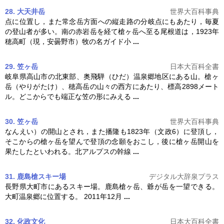
28. 大天井岳
世界大百科事典
点に位置し，また常念岳方面への縦走路の分岐点にもあたり，毎夏
の登山者が多い。南の赤岩岳を経て
槍ヶ岳
へ至る尾根道は，1923年
穂高町（現，安曇野市）牧の名ガイド小
...
29. 笠ヶ岳
日本大百科全書
岐阜県高山市の北東部、奥飛騨（ひだ）温泉郷地区にある山。
槍ヶ
岳
（やりがたけ）、穂高岳の山々の西方にあたり、標高2898メート
ル。どこからでも端正な笠の形にみえる
...
30. 笠ヶ岳
世界大百科事典
なんえい）の開山とされ，また播隆も1823年（文政6）に登頂し，
そこからの
槍ヶ岳
を望んで登頂の念願をおこし，後に
槍ヶ岳
開山を
果たしたといわれる。北アルプスの幹線
...
31. 鹿島槍スキー場
デジタル大辞泉プラス
長野県大町市にあるスキー場。鹿島
槍ヶ岳
、爺が岳を一望できる。
大町温泉郷に位置する。 2011年12月
...
32. 化政文化
日本大百科全書