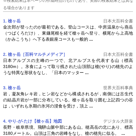
※検索結果は本ページの作成時点のものであり、実際の検索結果とは異な
る場合があります
1. 槍ヶ岳
日本大百科全書
金次郎が登ったのが最初である。登山コースは、中房温泉から燕岳
（つばくろだけ）、東鎌尾根を経て
槍ヶ岳
へ登り、横尾から上高地
（かみこうち）へ下る表銀座コースも一般的
...
2. 槍ヶ岳［百科マルチメディア］
日本大百科全書
日本アルプスの主峰の一つで、北アルプスを代表する山（標高
3180m）。氷食によって取り残された山頂部は槍(やり)の穂先のよ
うな特異な形状をなし、「日本のマッター
...
3. 槍ヶ岳
世界大百科事典
岩，凝灰角レキ岩，ヒン岩などから構成されるが，南側には古生代
の結晶片岩が一部に分布している。
槍ヶ岳
を取り囲む上記四つの谷
は，いずれも氷期の氷河の浸食を受け，頂上
...
4. やり‐が‐たけ【槍ヶ岳】
地図
デジタル大辞泉
長野・岐阜県境、飛騨山脈中部にある山。穂高岳の北にあり、標高
3180メートル。山頂は三角の岩峰をなし、槍の穂先に似る。
...