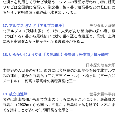
な湧水を利用してワサビ栽培やニジマスの養殖が行われ，特に穂高
ワサビは全国的に名高い。常念岳，
槍ヶ岳
，穂高岳などの登山口に
あたり，有明温泉（単純硫化水素泉，78℃
...
17. アルプス‐ぎんざ【アルプス銀座】
デジタル大辞泉
北アルプス（飛騨山脈）で、特に人気があり登山者の多い道。燕
（つばくろ）岳から尾根伝いに
槍ヶ岳
へ至る表銀座と、高瀬川上流
にある高瀬ダムから
槍ヶ岳
へ至る裏銀座がある
...
18. いぬかいじょうやま【犬飼城山】長野県：松本市／蟻ヶ崎村
日本歴史地名大系
木曾谷の入口をのぞむ。西方には犬飼島の水田地帯を経て北アルプ
スの連山、北から白馬岳（二九三三メートル）・
槍ヶ岳
（三一八〇
メートル）・穂高（最高峰の奥穂高岳は三一
...
19. 後立山連峰
世界大百科事典
名称は富山県側からみて立山のうしろにあることによる。最高峰の
白馬岳（2932m）から南へ，五竜岳，鹿島
槍ヶ岳
を経て針ノ木岳ま
でを指すことが多いが，朝日岳を北限と
...