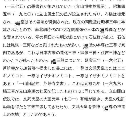
（一三七五）
の墨書銘が施されていた
（立山博物館展示）
。昭和四
五年
（一九七〇）
に立山風土記の丘が設立されたおり、布橋は復元
され、
堂はその基壇が発掘された。現在の閻魔堂は昭和三年に再
建されたもので、南北朝時代の巨大な閻魔像や三体の
尊像などが
安置されている。堂の周辺から明念坂にかけて石仏群が並ぶ。石仏
には尾張・三河などと刻まれたものが多い。
堂の本尊は三尊で異
例であるが、これは日本古来の造化三神・宗像三神・住吉三神など
のかたちが残ったものか。
三尊について、延宝三年
（一六七五）
芦峅寺から加賀藩へ提出した書上には、一尊は文武天皇またはニニ
ギノミコト、一尊はイザナギノミコト、一尊はイザナミノミコトと
ある
（「一山旧記控」芦峅寺文書）
。これは元禄九年
（一六九六）
橘三喜が立山絶頂の社図で記したものとほぼ同じである。立山開山
伝説では、文武天皇の大宝元年
（七〇一）
有頼が開き、天皇の勅許
勅願を得たと古来主張してきたため、文武天皇を祭神
（
尊の神道
上の本地）
としたのであろう。