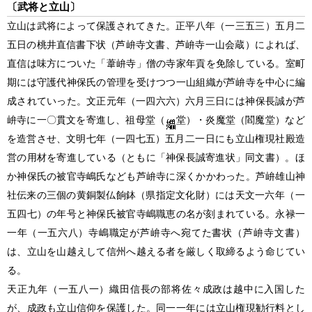
〔武将と立山〕
立山は武将によって保護されてきた。正平八年
（一三五三）
五月二
五日の桃井直信書下状
（芦峅寺文書、芦峅寺一山会蔵）
によれば、
直信は味方についた「葦峅寺」僧の寺家年貢を免除している。室町
期には守護代神保氏の管理を受けつつ一山組織が芦峅寺を中心に編
成されていった。文正元年
（一四六六）
六月三日には神保長誠が芦
峅寺に一〇貫文を寄進し、祖母堂
（
堂）
・炎魔堂
（閻魔堂）
など
を造営させ、文明七年
（一四七五）
五月二一日にも立山権現社殿造
営の用材を寄進している
（ともに「神保長誠寄進状」同文書）
。ほ
か神保氏の被官寺嶋氏なども芦峅寺に深くかかわった。芦峅雄山神
社伝来の三個の黄銅製仏餉鉢
（県指定文化財）
には天文一六年
（一
五四七）
の年号と神保氏被官寺嶋職恵の名が刻まれている。永禄一
一年
（一五六八）
寺嶋職定が芦峅寺へ宛てた書状
（芦峅寺文書）
は、立山を山越えして信州へ越える者を厳しく取締るよう命じてい
る。
天正九年
（一五八一）
織田信長の部将佐々成政は越中に入国した
が、成政も立山信仰を保護した。同一一年には立山権現勧行料とし