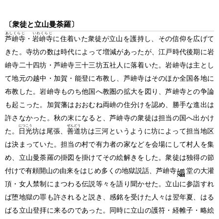
〔衆徒と立山曼荼羅〕
あしくらじ
いわくらじ
芦峅寺
・
岩峅寺
に住着いた衆徒が立山を護持し、その信仰を広げて
きた。寺坊の数は時代によって増減があったが、江戸時代後期に岩
峅寺二十四坊・芦峅寺三十三坊五社人に落着いた。岩峅寺は主とし
て地元の越中・加賀・能登に布教し、芦峅寺はそのほか全国各地に
布教した。岩峅寺ものち他国へ教圏の拡大を図り、芦峅寺との争論
も起こった。加賀藩はおおむね両峅の住分けを認め、勝手な進出は
許さなかった。秋の末になると、芦峅寺の衆徒は担当の国へ出かけ
につこう
ぜんどう
た。
日光
坊は尾張、
善道
坊は三河というように坊によって担当地区
は決まっていた。担当の村で有力者の家などを会場にして村人を集
め、立山曼荼羅の掛図を掛けてその絵解きをした。衆徒は独得の節
付けで有頼開山の由来をはじめ多くの地獄説話、芦峅寺
堂の大灌
頂・女人禁制にまつわる伝説等々を語り聞かせた。立山に参詣すれ
ば堕地獄の罪も許されると説き、感銘を受けた人々は翌年夏、はる
ばる立山登拝に来るのであった。同時に立山の護符・経帷子・略絵