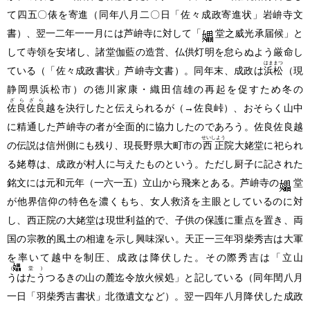
て四五〇俵を寄進
（同年八月二〇日「佐々成政寄進状」岩峅寺文
書）
、翌一二年一一月には芦峅寺に対して「
堂之威光承届候」と
して寺領を安堵し、諸堂伽藍の造営、仏供灯明を怠らぬよう厳命し
はままつ
ている
（「佐々成政書状」芦峅寺文書）
。同年末、成政は
浜松
（現
静岡県浜松市）
の徳川家康・織田信雄の再起を促すため冬の
ざらざら
佐良佐良
越を決行したと伝えられるが
（→
佐良峠
）
、おそらく山中
に精通した芦峅寺の者が全面的に協力したのであろう。佐良佐良越
せいしよう
の伝説は信州側にも残り、現長野県大町市の
西正
院大姥堂に祀られ
る姥尊は、成政が村人に与えたものという。ただし厨子に記された
銘文には元和元年
（一六一五）
立山から飛来とある。芦峅寺の
堂
が他界信仰の特色を濃くもち、女人救済を主眼としているのに対
し、西正院の大姥堂は現世利益的で、子供の保護に重点を置き、両
国の宗教的風土の相違を示し興味深い。天正一三年羽柴秀吉は大軍
を率いて越中を制圧、成政は降伏した。その際秀吉は「立山
(
堂)
うはたう
つるきの山の麓迄令放火候処」と記している
（同年閏八月
一日「羽柴秀吉書状」北徴遺文など）
。翌一四年八月降伏した成政