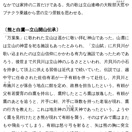
おおまど
なかでは家持の二首だけである。先の歌は立山連峰の大鞍部
大窓
や
ブナクラ乗越から雲の立つ景観を思わせる。
〔熊と白鷹―立山開山伝承〕
「万葉集」に歌われた立山は遥かに敬い拝む神山であった。山麓に
は立山の神霊を祀る施設もあったとみられ、「立山賦」に片貝川が
歌い込まれたのは立山信仰にかかわる有力な施設であったためであ
ろう。後世まで片貝川は立山神のふるさとといわれ、片貝川の小石
を持参して頂上に供える習俗は近代まで続いていた。伝説では、越
中守に任命された佐伯有若が一子有頼を伴って赴任し、片貝川と
ふせ
布施
川とが落合う地点に館を定め、政務を担当したという。有頼が
父有若愛育の白鷹を持出し、鷹狩したところ鷹は放逸した。有頼が
鷹のあとを追うと、片手に剣、片手に珠数を持った老翁が現れ、鷹
たちお
の行方を教えた。これは地主神の
刀尾
天神であったという。ようや
く鷹を見付けたとき熊が現れて有頼を襲う。そのはずみで鷹はまた
もや飛去ってしまう。有頼は怒り弓を射ると、矢は熊の胸に突立