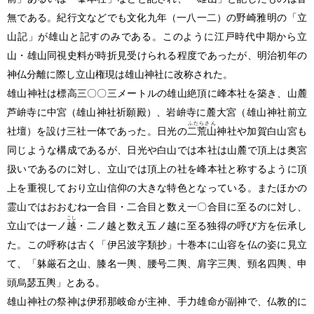
無である。紀行文などでも文化九年
（一八一二）
の野崎雅明の「立
山記」が雄山と記すのみである。このように江戸時代中期から立
山・雄山同視史料が時折見受けられる程度であったが、明治初年の
神仏分離に際し立山権現は雄山神社に改称された。
雄山神社は標高三〇〇三メートルの雄山絶頂に峰本社を築き、山麓
芦峅寺に中宮
（雄山神社祈願殿）
、岩峅寺に麓大宮
（雄山神社前立
ふたらさん
社壇）
を設け三社一体であった。日光の
二荒山
神社や加賀白山宮も
同じような構成であるが、日光や白山では本社は山麓で頂上は奥宮
扱いであるのに対し、立山では頂上の社を峰本社と称するように頂
上を重視しており立山信仰の大きな特色となっている。またほかの
霊山ではおおむね一合目・二合目と数え一〇合目に至るのに対し、
こし
立山では一ノ
越
・二ノ越と数え五ノ越に至る独得の呼び方を伝承し
た。この呼称は古く「伊呂波字類抄」十巻本に山容を仏の姿に見立
て、「躰厳石之山、膝名一輿、腰号二輿、肩字三輿、頸名四輿、申
頭烏瑟五輿」とある。
雄山神社の祭神は伊邪那岐命が主神、手力雄命が副神で、仏教的に