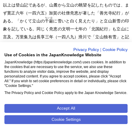
以上は登山記であるが、山麓から立山の眺望を記したものでは、ま
ず寛正六年
（一四六五）
加賀の社僧尭恵が著した「善光寺紀行」が
ちいは
ある。「かくて立山の
千巌
に雪いと白く見えたり」と立山新雪の印
象を記している。同じく尭恵の文明一七年の「北国紀行」も立山に
言及。万里集九は長享三年
（一四八九）
滑川で「立山独有雪」と記
し、漢詩のなかで「越中六月雪粘山」と歌った
（梅花無尽蔵）
。葛
Privacy Policy
|
Cookie Policy
巻昌興は元禄三年に藩主前田綱紀に従って越中路を通過、紅葉の葉
Use of Cookies in the JapanKnowledge Website
ごしに新雪の立山を眺め
（北陸紀行）
、旅行家橘南谿は天明五年
JapanKnowledge (https://japanknowledge.com/) uses cookies. In addition to
the cookies that are necessary to use the service, we also use these
（一七八五）
に来越、富山で越年し、のち「東遊記」を著したが、
functions to analyze visitor data, improve the website, and display
その巻末の「名山論」は立山連峰の景観論として白眉。加賀の金子
personalized content. If you agree to accept cookies, please click "Accept
All." If you wish to set cookie preferences in detail or individually, please click
鶴邨の「能登遊記」
（文化一三年成立）
は能登海上から立山連峰を
"Cookie Settings."
見た感動を記し、スケッチも添えている。和歌では越中潜伏中の宗
The Privacy Policy and Cookie Policy apply to the Japan Knowledge Service.
良親王の作「ふるさとの人に見せばや立山のちとせふるてふ雪のあ
まきの
けぼの」が伝承され、現高岡市
Accept All
牧野
に江戸時代になって歌碑が建て
られた。荒木田久老・僧海量・富士谷御杖・岩雲花香らは越中路を
Cookie Settings
旅して立山の歌を詠み、地元の国学者五十嵐篤好も立山に関する