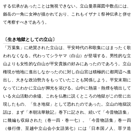
する伝承があったことは無視できない。立山曼荼羅図中数点には、
劔岳の一角に女神が描かれており、これもイザナミ祭神伝承と併せ
て考察すべきであろう。
〔生き地獄としての立山〕
「万葉集」に絶賛された立山は、平安時代の和歌集にはまったく歌
われなくなる。代わってシラヤマ
（白山）
が登場する。男性的な立
山よりも女性的な白山が平安貴族の好みにあったのであろう。立山
権現が他地に進出しなかったのに対し白山宮は積極的に都周辺へ進
出し、大きな政治勢力をもっていたことも関係しよう。平安末期に
なってにわかに立山が脚光を浴びる。山中に熱湯・熱煙を噴出して
いる火山活動の余燼、これを仏教に説くところの地獄がこの世に出
現したもの、「生き地獄」として恐れたのであった。立山の地獄説
話は、まず「本朝法華験記」巻下に記され、続いて「今昔物語集」
に幾編も収録された
（巻一四・巻一七）
。「今昔物語集」巻一四
（修行僧、至越中立山会小女語第七）
には「日本国ノ人、罪ヲ造