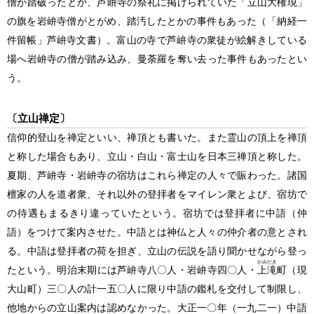
僧が踏破ったとか、芦峅寺の祭礼に掲げられていた「立山大権現」
の旗を岩峅寺僧がとがめ、踏汚したとかの事件もあった
（「納経一
件留帳」芦峅寺文書）
。富山の寺で芦峅寺の衆徒が絵解きしている
場へ岩峅寺の僧が踏み込み、曼荼羅を奪い去った事件もあったとい
う。
〔立山禅定〕
信仰的登山を禅定といい、禅頂とも書いた。また霊山の頂上を禅頂
と称した場合もあり、立山・白山・富士山を日本三禅頂と称した。
夏期、芦峅寺・岩峅寺の宿坊はこれら禅定の人々で賑わった。諸国
檀家の人を道者衆、それ以外の登拝者をマイレン衆とよび、宿坊で
の待遇もまるきり違っていたという。宿坊では登拝者に中語
（仲
語）
をつけて案内させた。中語とは神仏と人々の仲介者の意とされ
る。中語は登拝者の荷を担ぎ、立山の伝説を語り聞かせながら登っ
かみだき
たという。明治末期には芦峅寺八〇人・岩峅寺四〇人・
上滝
町
（現
大山町）
三〇人の計一五〇人に限り中語の鑑札を交付して制限し、
他地からの立山案内は認めなかった。大正一〇年
（一九二一）
中語