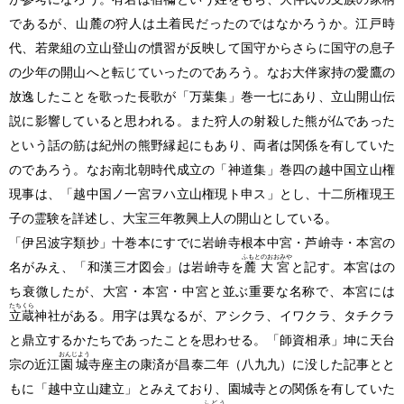
であるが、山麓の狩人は土着民だったのではなかろうか。江戸時
代、若衆組の立山登山の慣習が反映して国守からさらに国守の息子
の少年の開山へと転じていったのであろう。なお大伴家持の愛鷹の
放逸したことを歌った長歌が「万葉集」巻一七にあり、立山開山伝
説に影響していると思われる。また狩人の射殺した熊が仏であった
という話の筋は紀州の熊野縁起にもあり、両者は関係を有していた
のであろう。なお南北朝時代成立の「神道集」巻四の越中国立山権
現事は、「越中国ノ一宮ヲハ立山権現ト申ス」とし、十二所権現王
子の霊験を詳述し、大宝三年教興上人の開山としている。
「伊呂波字類抄」十巻本にすでに岩峅寺根本中宮・芦峅寺・本宮の
ふもとのおおみや
名がみえ、「和漢三才図会」は岩峅寺を
麓大宮
と記す。本宮はの
ち衰微したが、大宮・本宮・中宮と並ぶ重要な名称で、本宮には
たちくら
立蔵
神社がある。用字は異なるが、アシクラ、イワクラ、タチクラ
と鼎立するかたちであったことを思わせる。「師資相承」坤に天台
おんじよう
宗の近江
園城
寺座主の康済が昌泰二年
（八九九）
に没した記事とと
もに「越中立山建立」とみえており、園城寺との関係を有していた
ふどう