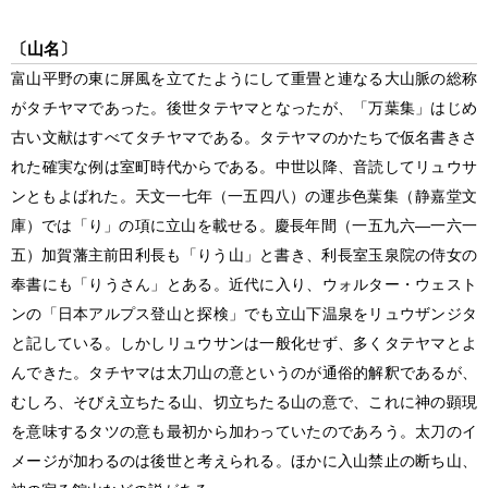
〔山名〕
富山平野の東に屏風を立てたようにして重畳と連なる大山脈の総称
がタチヤマであった。後世タテヤマとなったが、「万葉集」はじめ
古い文献はすべてタチヤマである。タテヤマのかたちで仮名書きさ
れた確実な例は室町時代からである。中世以降、音読してリュウサ
ンともよばれた。天文一七年
（一五四八）
の運歩色葉集
（静嘉堂文
庫）
では「り」の項に立山を載せる。慶長年間
（一五九六―一六一
五）
加賀藩主前田利長も「りう山」と書き、利長室玉泉院の侍女の
奉書にも「りうさん」とある。近代に入り、ウォルター・ウェスト
ンの「日本アルプス登山と探検」でも立山下温泉をリュウザンジタ
と記している。しかしリュウサンは一般化せず、多くタテヤマとよ
んできた。タチヤマは太刀山の意というのが通俗的解釈であるが、
むしろ、そびえ立ちたる山、切立ちたる山の意で、これに神の顕現
を意味するタツの意も最初から加わっていたのであろう。太刀のイ
メージが加わるのは後世と考えられる。ほかに入山禁止の断ち山、