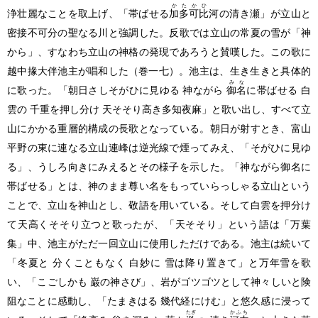
かたかひ
浄壮麗なことを取上げ、「帯ばせる
加多可比
河の清き瀬」が立山と
密接不可分の聖なる川と強調した。反歌では立山の常夏の雪が「神
から」、すなわち立山の神格の発現であろうと賛嘆した。この歌に
越中掾大伴池主が唱和した
（巻一七）
。池主は、生き生きと具体的
みな
に歌った。「朝日さしそがひに見ゆる 神ながら
御名
に帯ばせる 白
雲の 千重を押し分け 天そそり高き多知夜麻」と歌い出し、すべて立
山にかかる重層的構成の長歌となっている。朝日が射すとき、富山
平野の東に連なる立山連峰は逆光線で煙ってみえ、「そがひに見ゆ
る」、うしろ向きにみえるとその様子を示した。「神ながら御名に
帯ばせる」とは、神のまま尊い名をもっていらっしゃる立山という
ことで、立山を神山とし、敬語を用いている。そして白雲を押分け
て天高くそそり立つと歌ったが、「天そそり」という語は「万葉
集」中、池主がただ一回立山に使用しただけである。池主は続いて
「冬夏と 分くこともなく 白妙に 雪は降り置きて」と万年雪を歌
い、「こごしかも 巌の神さび」、岩がゴツゴツとして神々しいと険
阻なことに感動し、「たまきはる 幾代経にけむ」と悠久感に浸って
たぎ
かふち