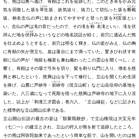
ち、熊は山奥へ逃げ、有頼はこれを追跡した。このとき草をかみ元
くさおい
だんさい
気を回復した坂を
草生
坂、妖気迫り、抜刀して切払った坂を
断截
かりやす
坂、称名念仏の声に励まされてやすやすと登った坂を
刈安
坂とい
しようみよう
い、念仏の声は滝の音だったので、その滝を
称名
滝といい、滝を伏
ふしおが
拝んだ地を
伏拝
みというなどの地名説話が続く。岩穴に逃込んだ熊
を仕止めようとすると、岩穴は明るく輝き、仏の姿がみえ、仏の胸
に有頼の矢が突立ち、血は蓮台にまで滴っていた。驚きひれ伏す有
頼に仏の声が「地獄も極楽も兼ね備わったこの霊山を開くべし」と
響く。有頼はその場で弓矢を切り、髪を剃り仏門に入り、僧名を慈
興と称したという。慈興は山を下って修行し、立山を開くため生涯
いわくら
を捧げ、山麓に芦峅寺・
岩峅
寺
（現立山町）
など山岳信仰の基地を
築いた。八三歳になって死期を悟った慈興は芦峅寺の地下に入り没
した。以上が「和漢三才図会」巻六八、「立山縁起」などに記され
た標準的な立山開山伝承である。
立山開山伝説の最古の姿は「類聚既験抄」で立山権現は大宝元年
（七〇一）
の建立とされ、立山の狩人が熊を射て追跡したところ、
その熊は阿弥陀如来であったという簡単な筋で、山を開いたのは無