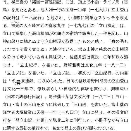
う。橘三喜の「諸国一宮巡詣記」には、頂上で小鼬・ライノ鳥
（雷
鳥）
を見たとある。池大雅一行の宝暦一〇年
（一七六〇）
立山登山
の記録は「三岳記行」と題され、小遣帳に簡単なスケッチを添え
ふくみつ
る。
福光
の人石崎古近の寛政九年
（一七九七）
の「立山禅定」は、
立山で採集した高山植物が岩峅寺の宿坊で紛失した一件を記し、山
神の怒りに触れぬよう立山権現が取返したものと感じ、「身の毛も
よだつてぞ貴く覚えぬ」と述べている。祟る山神と慈悲の立山権現
を分けて考えている点も興味深い。佐藤月窓は寛政一〇年和歌を混
じえ、「立山紀行」を書いた。野崎雅明は文化九年
（一八一二）
「立山ノ記」を書いた。「立山ノ記」、和文の「立山紀行」の両書
は「肯
泉達録」に収められた。日向の修験者野田成亮の立山登山
は文化一三年で、修験者らしい神秘的な体験を書付け、興味深い
（日本九峰修行日記）
。尾張藩士某は文政六年
（一八二三）
白山・
立山・富士の三山を次々に踏破して「三山廻」を書いた。富山藩の
漢学者大塚敬業は天保一一年
（一八四〇）
立山に登り、その漢文紀
行を「登立山記」と題して弘化二年に刊行した。小冊子ながら立山
に関する最初の単行本で、名文で登山の喜びが綴られている。