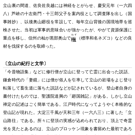
立山裏の間道、佐良佐良越には神経をとがらせ、慶安元年
（一六四
八）
芦峅の十左衛門・十三郎父子を案内役として調査隊を出し
（国
事雑抄）
、以後奥山廻役を常設して、毎年立山背後の国境地帯を巡
検させた。当初は軍事的意味合いが強かったが、やがて資源保護に
ねず
重点を移し、信州の杣が黒部奥山で
（標準和名ネズコ）
などの良
材を伐採するのを取締った。
〔立山の紀行と文学〕
「今昔物語集」などに修行僧が立山に登って亡霊に出会った説話、
鎌倉時代の「妻鏡」には僧が俗人を引率して立山の岩場をよじ登り
転落して畜生道に落ちた説話などが記されているが、登山者自身の
書付けたものでは、聖護院道興の「廻国雑記」がある。しかし立山
禅定の記述はごく簡単である。江戸時代になってようやく本格的な
登山記が現れた。大淀三千風が天和三年
（一六八三）
に著した「立
山路往」である。所々に登頂の実感が込められており、頂上で奇霊
光を見たとあるのは、立山のブロッケン現象を書留めた最初であろ