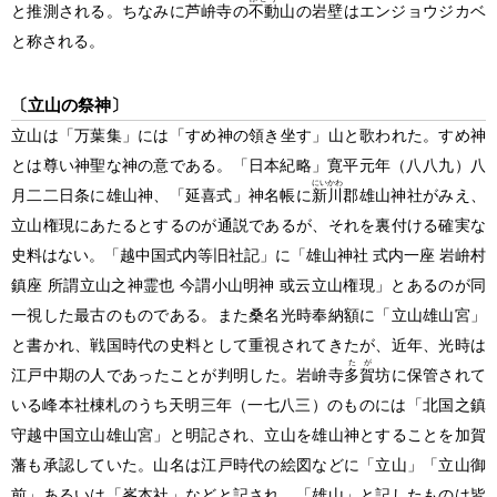
と推測される。ちなみに芦峅寺の
不動
山の岩壁はエンジョウジカベ
と称される。
〔立山の祭神〕
立山は「万葉集」には「すめ神の領き坐す」山と歌われた。すめ神
とは尊い神聖な神の意である。「日本紀略」寛平元年
（八八九）
八
にいかわ
月二二日条に雄山神、「延喜式」神名帳に
新川
郡雄山神社がみえ、
立山権現にあたるとするのが通説であるが、それを裏付ける確実な
史料はない。「越中国式内等旧社記」に「雄山神社 式内一座 岩峅村
鎮座 所謂立山之神霊也 今謂小山明神 或云立山権現」とあるのが同
一視した最古のものである。また桑名光時奉納額に「立山雄山宮」
と書かれ、戦国時代の史料として重視されてきたが、近年、光時は
たが
江戸中期の人であったことが判明した。岩峅寺
多賀
坊に保管されて
いる峰本社棟札のうち天明三年
（一七八三）
のものには「北国之鎮
守越中国立山雄山宮」と明記され、立山を雄山神とすることを加賀
藩も承認していた。山名は江戸時代の絵図などに「立山」「立山御
前」あるいは「峯本社」などと記され、「雄山」と記したものは皆