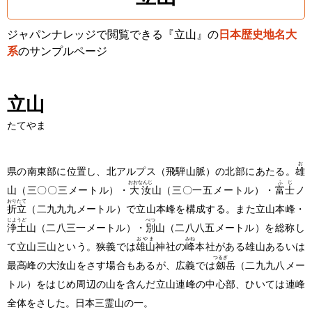
ジャパンナレッジで閲覧できる『立山』の
日本歴史地名大
系
のサンプルページ
立山
たてやま
お
県の南東部に位置し、北アルプス
（飛騨山脈）
の北部にあたる。
雄
おおなんじ
ふじ
山
（三〇〇三メートル）
・
大汝
山
（三〇一五メートル）
・
富士
ノ
おりたて
折立
（二九九九メートル）
で立山本峰を構成する。また立山本峰・
じようど
べつ
浄土
山
（二八三一メートル）
・
別
山
（二八八五メートル）
を総称し
おやま
みね
て立山三山という。狭義では
雄山
神社の
峰
本社がある雄山あるいは
つるぎ
最高峰の大汝山をさす場合もあるが、広義では
劔
岳
（二九九八メー
トル）
をはじめ周辺の山を含んだ立山連峰の中心部、ひいては連峰
全体をさした。日本三霊山の一。