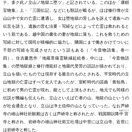
テ、多ク此ノ立山ノ地獄ニ堕ツ」と記されている。このほか「康頼
宝物集」上・「三国伝記」などにも類話が載るが、ほぼ修行僧が立
山山中で女の亡霊に遭遇し、女は堕地獄の苦しみを訴えて遺族への
伝言を請う。遺族の営む法要・写経などによって亡霊は救われると
いう筋である。越中国の書生の妻が地獄に落ち、これを救うための
写経に対して国司が積極的に協力し、隣国にまで働きかけてついに
千部の写経を完成させたという話もある
（「今昔物語集」巻一
四）
。住吉慶恩作「地蔵菩薩霊験縁起絵巻」中には、「今昔物語
集」の堕地獄娘と修行僧延好と地蔵代受苦の説話が描かれており、
立山を描いたものでは現存する最古のものとされる。平安時代の立
山地獄の亡霊はすべて女人であったが、室町時代の謡曲「善知鳥」
に初めて男の亡霊が現れ、能として上演もされた。地元でも同様の
伝説が幾編も伝えられ、立山といえば亡者の山、地獄の山というの
が社会通念となり、立山は浄土信仰の山となっていった。なお芦峅
ちゆうぐう
寺の雄山神社祈願殿は古くは芦峅寺と称されたが、戦国期以降
中宮
寺と称され、岩峅寺の雄山神社前立社壇は中世には立山寺、近世に
は岩峅寺と称した。