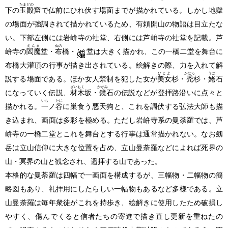
たまどの
下の
玉殿
窟で仏前にひれ伏す場面までが描かれている。しかし地獄
の場面が強調されて描かれているため、有頼開山の物語は目立たな
い。下部左側には岩峅寺の社堂、右側には芦峅寺の社堂を記載。芦
えんま
ぬの
峅寺の
閻魔
堂・
布
橋・
堂は大きく描かれ、この一橋二堂を舞台に
布橋大灌頂の行事が描き出されている。絵解きの際、力を入れて解
びじよ
かむろ
うば
説する場面である。ほか女人禁制を犯した女が
美女
杉・
禿
杉・
姥
石
ざいもく
かがみ
になっていく伝説、
材木
坂・
鏡
石の伝説などが登拝路沿いに点々と
いち
たに
描かれる。
一
ノ
谷
に巣食う悪天狗と、これを調伏する弘法大師も描
き込まれ、画面は多彩を極める。ただし岩峅寺系の曼荼羅では、芦
峅寺の一橋二堂とこれを舞台とする行事は通常描かれない。なお劔
岳は立山信仰に大きな位置を占め、立山曼荼羅などによれば死界の
山・冥界の山と観念され、遥拝する山であった。
本格的な曼荼羅は四幅で一画面を構成するが、三幅物・二幅物の簡
略図もあり、礼拝用にしたらしい一幅物もあるなど多様である。立
山曼荼羅は毎年衆徒がこれを持歩き、絵解きに使用したため破損し
やすく、傷んでくると信者たちの寄進で描き直し更新を重ねたの