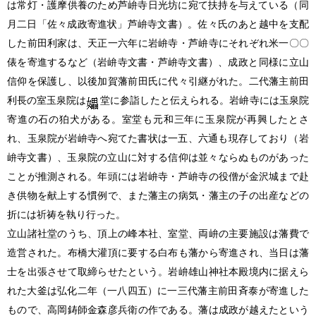
は常灯・護摩供養のため芦峅寺日光坊に宛て扶持を与えている
（同
月二日「佐々成政寄進状」芦峅寺文書）
。佐々氏のあと越中を支配
した前田利家は、天正一六年に岩峅寺・芦峅寺にそれぞれ米一〇〇
俵を寄進するなど
（岩峅寺文書・芦峅寺文書）
、成政と同様に立山
信仰を保護し、以後加賀藩前田氏に代々引継がれた。二代藩主前田
利長の室玉泉院は
堂に参詣したと伝えられる。岩峅寺には玉泉院
寄進の石の狛犬がある。室堂も元和三年に玉泉院が再興したとさ
れ、玉泉院が岩峅寺へ宛てた書状は一五、六通も現存しており
（岩
峅寺文書）
、玉泉院の立山に対する信仰は並々ならぬものがあった
ことが推測される。年頭には岩峅寺・芦峅寺の役僧が金沢城まで赴
き供物を献上する慣例で、また藩主の病気・藩主の子の出産などの
折には祈祷を執り行った。
立山諸社堂のうち、頂上の峰本社、室堂、両峅の主要施設は藩費で
造営された。布橋大灌頂に要する白布も藩から寄進され、当日は藩
士を出張させて取締らせたという。岩峅雄山神社本殿境内に据えら
れた大釜は弘化二年
（一八四五）
に一三代藩主前田斉泰が寄進した
もので、高岡鋳師金森彦兵衛の作である。藩は成政が越えたという