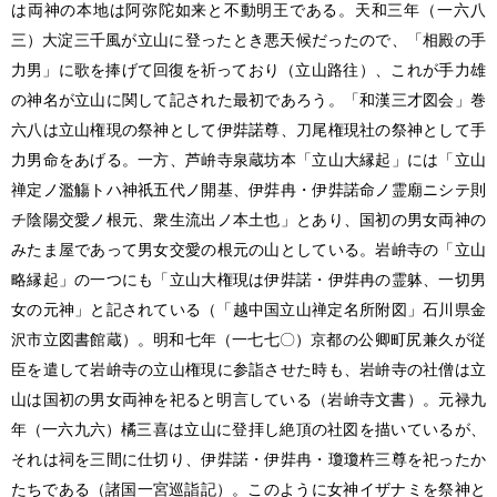
は両神の本地は阿弥陀如来と不動明王である。天和三年
（一六八
三）
大淀三千風が立山に登ったとき悪天候だったので、「相殿の手
力男」に歌を捧げて回復を祈っており
（立山路往）
、これが手力雄
の神名が立山に関して記された最初であろう。「和漢三才図会」巻
六八は立山権現の祭神として伊弉諾尊、刀尾権現社の祭神として手
力男命をあげる。一方、芦峅寺泉蔵坊本「立山大縁起」には「立山
禅定ノ濫觴トハ神祇五代ノ開基、伊弉冉・伊弉諾命ノ霊廟ニシテ則
チ陰陽交愛ノ根元、衆生流出ノ本土也」とあり、国初の男女両神の
みたま屋であって男女交愛の根元の山としている。岩峅寺の「立山
略縁起」の一つにも「立山大権現は伊弉諾・伊弉冉の霊躰、一切男
女の元神」と記されている
（「越中国立山禅定名所附図」石川県金
沢市立図書館蔵）
。明和七年
（一七七〇）
京都の公卿町尻兼久が従
臣を遣して岩峅寺の立山権現に参詣させた時も、岩峅寺の社僧は立
山は国初の男女両神を祀ると明言している
（岩峅寺文書）
。元禄九
年
（一六九六）
橘三喜は立山に登拝し絶頂の社図を描いているが、
それは祠を三間に仕切り、伊弉諾・伊弉冉・瓊瓊杵三尊を祀ったか
たちである
（諸国一宮巡詣記）
。このように女神イザナミを祭神と