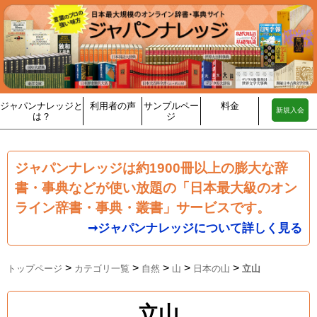
ジャパンナレッジと
利用者の声
サンプルペー
料金
新規入会
は？
ジ
ジャパンナレッジは約1900冊以上の膨大な辞
書・事典などが使い放題の「日本最大級のオン
ライン辞書・事典・叢書」サービスです。
➞ジャパンナレッジについて詳しく見る
>
>
>
>
>
トップページ
カテゴリ一覧
自然
山
日本の山
立山
立山