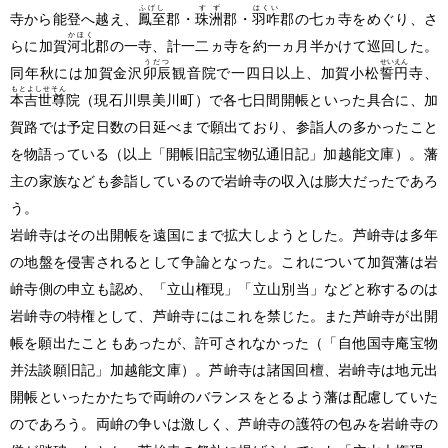
ふげし
すず
はくい
寺から能登へ越え、
鳳至
郡・
珠洲
郡・
羽咋
郡の七ヵ寺をめぐり、さ
かほく
らに加賀
河北
郡の一寺、計一二ヵ寺を約一ヵ月半かけて巡回した。
うだつ
せいえん
同年秋には加賀金沢
卯辰
観音院で一四日以上、加賀小松
誓円
寺、
もとよしせそん
本吉世尊
院
（現石川県美川町）
で各七日間開帳といった具合に、加
賀路では予定日数の日延べまで願出ており、参詣人の多かったこと
を物語っている
（以上「開帳旧記宝物弘通旧記」加越能文庫）
。藩
主の家族なども参詣しているので岩峅寺の収入は膨大だったであろ
う。
岩峅寺はその出開帳を遠国にまで拡大しようとした。芦峅寺は多年
の地盤を侵害されるとして争論となった。これについて加賀藩は岩
峅寺側の申立も認め、「立山権現」「立山別当」などと称するのは
岩峅寺の特権として、芦峅寺にはこれを禁じた。また芦峅寺が出開
帳を願出たこともあったが、許可されなかった
（「自他国寺庵宝物
并法談願旧記」加越能文庫）
。芦峅寺は諸国回檀、岩峅寺は地元出
開帳といったかたちで両峅のバランスをとるよう藩は配慮していた
のであろう。両峅の争いは激しく、芦峅寺の護符の包みを岩峅寺の