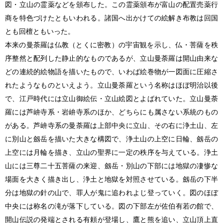
図・立山の霊薬などを頒布した。この霊薬頒布が富山の配置売薬行
商を特色づけたともいわれる。諸国へ出かけての絵解き布教は回国
とも回檀ともいった。
本来の曼荼羅は仏教
（とくに密教）
の宇宙観を示し、仏・菩薩を秩
序整然と配列した静止的なものであるが、立山曼荼羅は開山由来な
どの連続的絵物語を描いたもので、いわば絵巻物が一図面に圧縮さ
れたようなものといえよう。立山曼荼羅という名称はほぼ明治以後
で、江戸時代には立山御絵伝・立山絵図とよばれていた。立山曼荼
羅には芦峅寺系・岩峅寺系のほか、どちらにも属さない系統のもの
がある。芦峅寺系の曼荼羅は上部中央に立山、その右に浄土山、左
に別山と劔岳を描いた大きな構図で、浄土山の上空に日輪、劔岳の
上空には月輪を描き、立山の聖界に一定の秩序を与えている。浄土
山には三尊二十五菩薩の来迎、劔岳・別山の下部には地獄の凄惨な
場面を大きく描き出し、浄土と地獄を対照させている。劔岳の下半
分は地獄の針の山で、罪人が鬼に追われよじ登っていく。図のほぼ
中央には称名の滝が落下している。図の下部左が佐伯有若の館で、
開山伝説の発端とされる有頼が登場し、鷹と熊を追い、立山頂上直