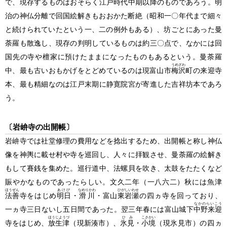
で、現存するものはおそらく江戸時代中期以降のものであろう。明
治の神仏分離で回国絵解きもおおかた断絶
（昭和一〇年代まで細々
と続けられていたという一、二の例外もある）
、坊ごとにあった曼
荼羅も散逸し、現存の判明しているものは約三〇点で、なかには回
国先の寺や檀家に預けたままになったものもあるという。曼荼羅
うめざわ
中、最も古いおもかげをとどめているのは現富山市
梅沢
町の来迎寺
本、最も精細なのは江戸末期に静寛院宮が寄進した吉祥坊本であろ
う。
〔岩峅寺の出開帳〕
岩峅寺では社堂修理の費用などを捻出するため、出開帳と称し神仏
像を神輿に載せ村や寺を巡回し、人々に拝観させ、曼荼羅の絵解き
もして賽銭を集めた。巡行道中、法螺貝を吹き、太鼓をたたくなど
賑やかなものであったらしい。文久二年
（一八六二）
秋には魚津
ほうぜん
あけび
なめりかわ
ひがしいわせ
法善
寺をはじめ
明日
・
滑川
・富山
東岩瀬
の四ヵ寺を回っており、
なかのらいこう
一ヵ寺三日ないし五日間であった。翌三年春には富山城下
中野来迎
ほうじようづ
ひみ
こさかい
寺をはじめ、
放生津
（現新湊市）
、
氷見
・
小境
（現氷見市）
の四ヵ