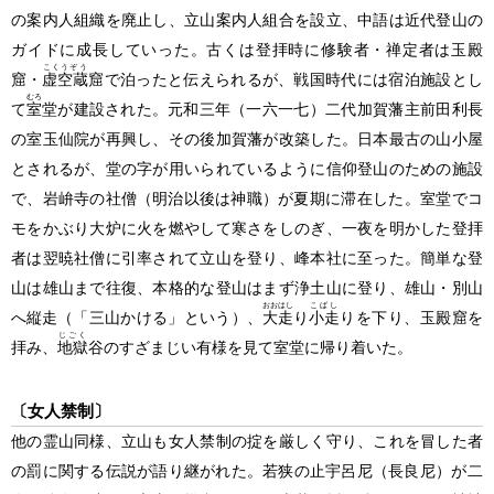
の案内人組織を廃止し、立山案内人組合を設立、中語は近代登山の
ガイドに成長していった。古くは登拝時に修験者・禅定者は玉殿
こくうぞう
窟・
虚空蔵
窟で泊ったと伝えられるが、戦国時代には宿泊施設とし
むろ
て
室
堂が建設された。元和三年
（一六一七）
二代加賀藩主前田利長
の室玉仙院が再興し、その後加賀藩が改築した。日本最古の山小屋
とされるが、堂の字が用いられているように信仰登山のための施設
で、岩峅寺の社僧
（明治以後は神職）
が夏期に滞在した。室堂でコ
モをかぶり大炉に火を燃やして寒さをしのぎ、一夜を明かした登拝
者は翌暁社僧に引率されて立山を登り、峰本社に至った。簡単な登
山は雄山まで往復、本格的な登山はまず浄土山に登り、雄山・別山
おおはし
こばし
へ縦走
（「三山かける」という）
、
大走
り
小走
りを下り、玉殿窟を
じごく
拝み、
地獄
谷のすざまじい有様を見て室堂に帰り着いた。
〔女人禁制〕
他の霊山同様、立山も女人禁制の掟を厳しく守り、これを冒した者
の罰に関する伝説が語り継がれた。若狭の止宇呂尼
（長良尼）
が二