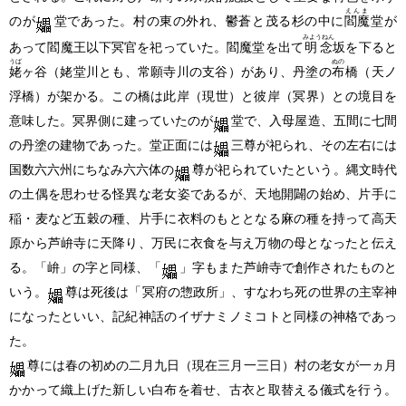
えんま
のが
堂であった。村の東の外れ、鬱蒼と茂る杉の中に
閻魔
堂が
みようねん
あって閻魔王以下冥官を祀っていた。閻魔堂を出て
明念
坂を下ると
うば
ぬの
姥
ヶ谷
（姥堂川とも、常願寺川の支谷）
があり、丹塗の
布
橋
（天ノ
浮橋）
が架かる。この橋は此岸
（現世）
と彼岸
（冥界）
との境目を
意味した。冥界側に建っていたのが
堂で、入母屋造、五間に七間
の丹塗の建物であった。堂正面には
三尊が祀られ、その左右には
国数六六州にちなみ六六体の
尊が祀られていたという。縄文時代
の土偶を思わせる怪異な老女姿であるが、天地開闢の始め、片手に
稲・麦など五穀の種、片手に衣料のもととなる麻の種を持って高天
原から芦峅寺に天降り、万民に衣食を与え万物の母となったと伝え
る。「峅」の字と同様、「
」字もまた芦峅寺で創作されたものと
いう。
尊は死後は「冥府の惣政所」、すなわち死の世界の主宰神
になったといい、記紀神話のイザナミノミコトと同様の神格であっ
た。
尊には春の初めの二月九日
（現在三月一三日）
村の老女が一ヵ月
かかって織上げた新しい白布を着せ、古衣と取替える儀式を行う。