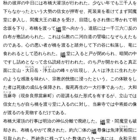
秋の彼岸の中日には布橋大灌頂が行われた。少ない年でも三千人を
下らなかったという大勢の信女が押寄せ、死装束を着けてまず閻魔
堂に参入し、閻魔大王の裁きを受け、目隠しをされ僧に導かれて明
念坂を下り、布橋を渡って
堂へ向かう。道筋には一千三六〇反の
白布が敷詰められた。これは仏教の二河白道の譬喩になぞらえたも
のである。心の悪い者が橋を渡ると踏外して下の谷に転落し、竜に
食われるとして恐れられた。
堂に入ると戸が閉められ、暗闇の中
ですし詰めとなって念仏読経が行われた。のち戸が開かれると真正
だいにち
じようど
面に立山・
大日
岳・
浄土
山の峰々が出現し、人々は浄土に生れたか
のような感激を味わい、宗教的恍惚に浸ったという。この体験をし
た者は死後の成仏を保障され、擬死再生の一大行事であった。大和
たいま
当麻
寺
（現奈良県當麻町）
の迎講も似た形式を有するが、立山では
信女たちが自ら橋を渡り堂に入るのに対し、当麻寺では中将姫の像
が渡るのを見物するだけである。
布橋大灌頂の行事は明治の神仏分離で廃絶した。
堂・閻魔堂も破
じつそう
却され、布橋もやがて廃された。約六〇体の
尊像は魚津
実相
院に
引取られた。芦峅寺に残っていた数体のうち一体には、永和元年