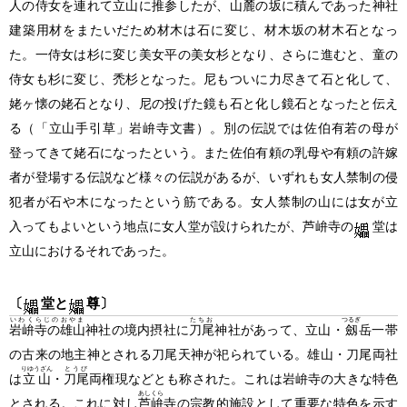
人の侍女を連れて立山に推参したが、山麓の坂に積んであった神社
建築用材をまたいだため材木は石に変じ、材木坂の材木石となっ
た。一侍女は杉に変じ美女平の美女杉となり、さらに進むと、童の
侍女も杉に変じ、禿杉となった。尼もついに力尽きて石と化して、
姥ヶ懐の姥石となり、尼の投げた鏡も石と化し鏡石となったと伝え
る
（「立山手引草」岩峅寺文書）
。別の伝説では佐伯有若の母が
登ってきて姥石になったという。また佐伯有頼の乳母や有頼の許嫁
者が登場する伝説など様々の伝説があるが、いずれも女人禁制の侵
犯者が石や木になったという筋である。女人禁制の山には女が立
入ってもよいという地点に女人堂が設けられたが、芦峅寺の
堂は
立山におけるそれであった。
〔
堂と
尊〕
いわくらじのおやま
たちお
つるぎ
岩峅寺の雄山
神社の境内摂社に
刀尾
神社があって、立山・
劔
岳一帯
の古来の地主神とされる刀尾天神が祀られている。雄山・刀尾両社
りゆうざん
とうび
は
立山
・
刀尾
両権現などとも称された。これは岩峅寺の大きな特色
あしくら
とされる。これに対し
芦峅
寺の宗教的施設として重要な特色を示す