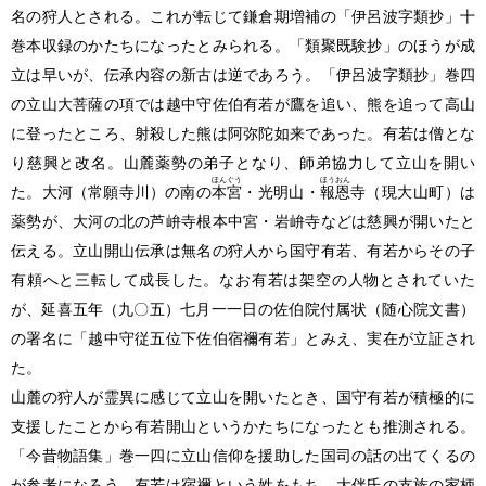
名の狩人とされる。これが転じて鎌倉期増補の「伊呂波字類抄」十
巻本収録のかたちになったとみられる。「類聚既験抄」のほうが成
立は早いが、伝承内容の新古は逆であろう。「伊呂波字類抄」巻四
の立山大菩薩の項では越中守佐伯有若が鷹を追い、熊を追って高山
に登ったところ、射殺した熊は阿弥陀如来であった。有若は僧とな
り慈興と改名。山麓薬勢の弟子となり、師弟協力して立山を開い
ほんぐう
ほうおん
た。大河
（常願寺川）
の南の
本宮
・光明山・
報恩
寺
（現大山町）
は
薬勢が、大河の北の芦峅寺根本中宮・岩峅寺などは慈興が開いたと
伝える。立山開山伝承は無名の狩人から国守有若、有若からその子
有頼へと三転して成長した。なお有若は架空の人物とされていた
が、延喜五年
（九〇五）
七月一一日の佐伯院付属状
（随心院文書）
の署名に「越中守従五位下佐伯宿禰有若」とみえ、実在が立証され
た。
山麓の狩人が霊異に感じて立山を開いたとき、国守有若が積極的に
支援したことから有若開山というかたちになったとも推測される。
「今昔物語集」巻一四に立山信仰を援助した国司の話の出てくるの
が参考になろう。有若は宿禰という姓をもち、大伴氏の支族の家柄