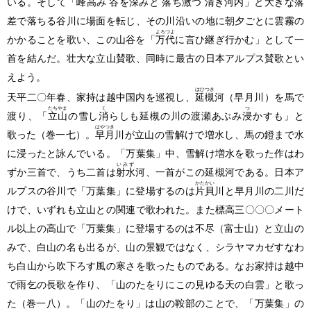
いる。そして「峰高み 谷を深みと 落ち
激
つ 清き
河内
」と大きな落
差で落ちる谷川に場面を転じ、その川沿いの地に朝夕ごとに雲霧の
よろづよ
かかることを歌い、この山谷を「
万代
に言ひ継ぎ行かむ」として一
首を結んだ。壮大な立山賛歌、同時に最古の日本アルプス賛歌とい
えよう。
はひつき
天平二〇年春、家持は越中国内を巡視し、
延槻
河
（早月川）
を馬で
たちやま
く
つ
渡り、「
立山
の雪し
消
らしも延槻の川の渡瀬あぶみ
浸
かすも」と
はやつき
歌った
（巻一七）
。
早月
川が立山の雪解けで増水し、馬の鐙まで水
に浸ったと詠んでいる。「万葉集」中、雪解け増水を歌った作はわ
いみず
ずか三首で、うち二首は
射水
河、一首がこの延槻河である。日本ア
かたかい
ルプスの谷川で「万葉集」に登場するのは
片貝
川と早月川の二川だ
けで、いずれも立山との関連で歌われた。また標高三〇〇〇メート
ル以上の高山で「万葉集」に登場するのは不尽
（富士山）
と立山の
みで、白山の名も出るが、山の景観ではなく、シラヤマカゼすなわ
ち白山から吹下ろす風の寒さを歌ったものである。なお家持は越中
で雨乞の長歌を作り、「山のたをりにこの見ゆる天の白雲」と歌っ
た
（巻一八）
。「山のたをり」は山の鞍部のことで、「万葉集」の