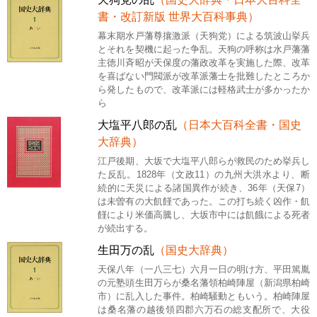
書・改訂新版 世界大百科事典）
幕末期水戸藩尊攘激派（天狗党）による筑波山挙兵
とそれを契機に起った争乱。天狗の呼称は水戸藩藩
主徳川斉昭が天保度の藩政改革を実施した際、改革
を喜ばない門閥派が改革派藩士を批難したところか
ら発したもので、改革派には軽格武士が多かったか
ら
大塩平八郎の乱
（日本大百科全書・国史
大辞典）
江戸後期、大坂で大塩平八郎らが救民のため挙兵し
た反乱。1828年（文政11）の九州大洪水より、断
続的に天災による諸国異作が続き、36年（天保7）
は未曽有の大飢饉であった。この打ち続く凶作・飢
饉により米価高騰し、大坂市中には飢餓による死者
が続出する。
生田万の乱
（国史大辞典）
天保八年（一八三七）六月一日の明け方、平田篤胤
の元塾頭生田万らが桑名藩領柏崎陣屋（新潟県柏崎
市）に乱入した事件。柏崎騒動ともいう。柏崎陣屋
は桑名藩の越後領四郡六万石の総支配所で、大役