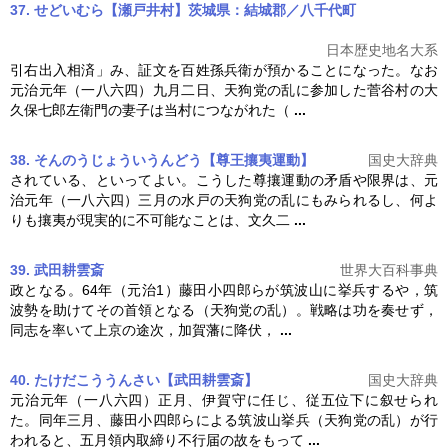
37. せどいむら【瀬戸井村】茨城県：結城郡／八千代町
日本歴史地名大系
引右出入相済」み、証文を百姓孫兵衛が預かることになった。なお
元治元年（一八六四）九月二日、
天狗党の乱
に参加した菅谷村の大
久保七郎左衛門の妻子は当村につながれた（
...
38. そんのうじょういうんどう【尊王攘夷運動】
国史大辞典
されている、といってよい。こうした尊攘運動の矛盾や限界は、元
治元年（一八六四）三月の水戸の
天狗党の乱
にもみられるし、何よ
りも攘夷が現実的に不可能なことは、文久二
...
39. 武田耕雲斎
世界大百科事典
政となる。64年（元治1）藤田小四郎らが筑波山に挙兵するや，筑
波勢を助けてその首領となる（
天狗党の乱
）。戦略は功を奏せず，
同志を率いて上京の途次，加賀藩に降伏，
...
40. たけだこううんさい【武田耕雲斎】
国史大辞典
元治元年（一八六四）正月、伊賀守に任じ、従五位下に叙せられ
た。同年三月、藤田小四郎らによる筑波山挙兵（
天狗党の乱
）が行
われると、五月領内取締り不行届の故をもって
...