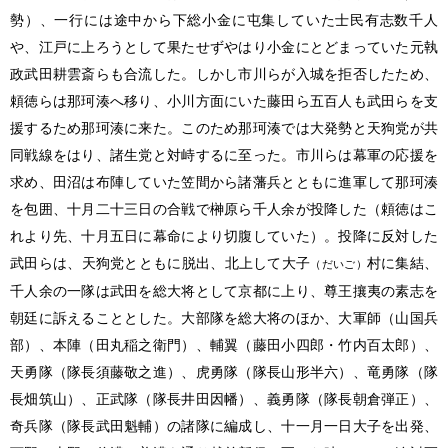
勢）、一行には途中から下総小金に屯集していた士民有志数千人
や、江戸に上ろうとして果たせずやはり小金にとどまっていた元執
政武田耕雲斎らも合流した。しかし市川らが入城を拒否したため、
頼徳らは那珂湊へ移り、小川方面にいた藤田ら五百人も武田らを支
援するため那珂湊に来た。このため那珂湊では大発勢と天狗党が共
同戦線をはり、諸生党と対峙するに至った。市川らは幕軍の応援を
求め、田沼は布陣していた笠間から諸藩兵とともに進軍して那珂湊
を包囲、十月二十三日の合戦で榊原ら千人余が投降した（頼徳はこ
れより先、十月五日に幕命により切腹していた）。投降に反対した
武田らは、天狗党とともに脱出、北上して大子
村に集結、
（だいご）
千人余の一隊は武田を総大将として京都に上り、尊王攘夷の素志を
朝廷に訴えることとした。大部隊を総大将のほか、大軍師（山国兵
部）、本陣（田丸稲之衛門）、輔翼（藤田小四郎・竹内百太郎）、
天勇隊（隊長須藤敬之進）、虎勇隊（隊長山形半六）、竜勇隊（隊
長畑筑山）、正武隊（隊長井田因幡）、義勇隊（隊長朝倉弾正）、
奇兵隊（隊長武田魁輔）の諸隊に編成し、十一月一日大子を出発、