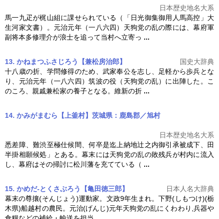
日本歴史地名大系
馬一九疋が梶山組に課せられている（「日光御集御用人馬高控」大
生河家文書）。元治元年（一八六四）
天狗党の乱
の際には、幕府軍
副将本多修理介が浪士を追って当村へ立寄っ
...
13. かねまつふさじろう【兼松房治郎】
国史大辞典
十八歳の折、学問修得のため、武家奉公を志し、足軽から歩兵とな
り、元治元年（一八六四）筑波の役（
天狗党の乱
）に出陣した。こ
のころ、親戚兼松家の養子となる。維新の折
...
14. かみがまむら【上釜村】茨城県：鹿島郡／旭村
日本歴史地名大系
悉差障、難渋至極仕候間、何卒是迄上納地辻之内御引承被成下、田
半掛相願候処」とある。幕末には
天狗党の乱
の敗残兵が村内に流入
し、幕府はその掃討に松川藩を充てている（
...
15. かめだ-とくさぶろう【亀田徳三郎】
日本人名大辞典
幕末の尊攘(そんじょう)運動家。文政9年生まれ。下野(しもつけ)(栃
木県)船越村の農民。元治(げんじ)元年
天狗党の乱
にくわわり,兵器や
食糧などの補給・輸送を担当
...