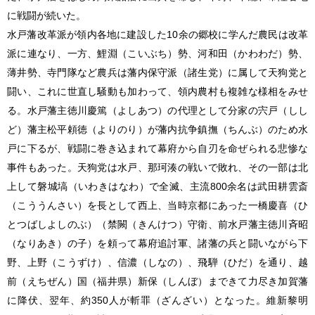
に戦闘が続いた。
水戸藩改革派が領内各地に建設した10余の郷校に学んだ農民は改革
派に連なり、一方、鯉淵（こいぶち）勢、河和田（かわわだ）勢、
薄井勢、寺門隊など農兵は藩内保守派（諸生党）に属して天狗党と
闘い、これに世直し騒動も加わって、領内農村も複雑な様相をみせ
る。水戸藩主徳川慶篤（よしあつ）の代理として分家の宍戸（しし
ど）藩主松平頼徳（よりのり）が藩内抗争鎮撫（ちんぶ）のため水
戸に下るが、戦闘に巻き込まれて幕府から自刃を命ぜられる悲惨な
事件もあった。天狗党は水戸、那珂湊の戦いで敗れ、その一部は北
上して磐城塙（いわきはなわ）で全滅、主流800余名は武田耕雲斎
（こううんさい）を長として西上、当時京都にあった一橋慶喜（ひ
とつばしよしのぶ）（禁闕（きんけつ）守衛、前水戸藩主徳川斉昭
（なりあき）の子）を頼って幕府追討軍、諸藩の兵と闘いながら下
野、上野（こうずけ）、信濃（しなの）、飛騨（ひだ）を通り、越
前（えちぜん）国（福井県）新保（しんぼ）まできて力尽き加賀藩
に降伏、翌年、約350人が斬罪（ざんざい）となった。維新黎明