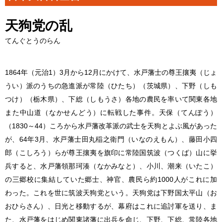
天狗党の乱
てんぐとうのらん
1864年（元治1）3月から12月にかけて、水戸藩士の尊王攘夷（じょ
うい）派のうちの急進派が常陸（ひたち）（茨城県）、下野（しも
つけ）（栃木県）、下総（しもうさ）各地の農民を率いて関東各地
また中山道（なかせんどう）に転戦した事件。天保（てんぽう）
（1830～44）ころから水戸藩改革派の武士を天狗とよぶ風があった
が、64年3月、水戸藩士田丸稲之衛門（いなのえもん）、藤田小四
郎（こしろう）らが尊王攘夷を旗印に常陸国筑波（つくば）山に挙
兵すると、水戸藩領那珂湊（なかみなと）、小川、潮来（いたこ）
の三郷校に集結していた郷士、神官、農民ら約1000人がこれに加
わった。これを世に筑波天狗党という。天狗党は下野国太平山（お
おひらさん）、日光と移動するが、幕府はこれに追討軍を送り、ま
た、水戸藩をはじめ関東諸藩に出兵を命じ、下野、下総、常陸各地