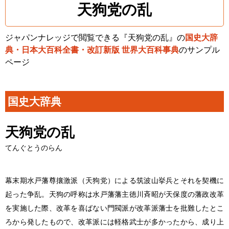
天狗党の乱
ジャパンナレッジで閲覧できる『天狗党の乱』の
国史大辞
典・日本大百科全書・改訂新版 世界大百科事典
のサンプル
ページ
国史大辞典
天狗党の乱
てんぐとうのらん
幕末期水戸藩尊攘激派（天狗党）による筑波山挙兵とそれを契機に
起った争乱。天狗の呼称は水戸藩藩主徳川斉昭が天保度の藩政改革
を実施した際、改革を喜ばない門閥派が改革派藩士を批難したとこ
ろから発したもので、改革派には軽格武士が多かったから、成り上