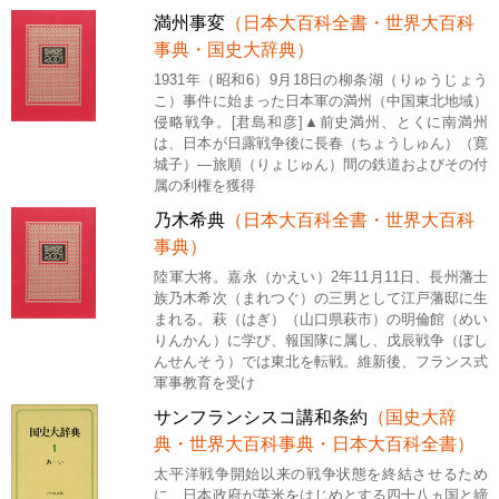
満州事変
（日本大百科全書・世界大百科
事典・国史大辞典）
1931年（昭和6）9月18日の柳条湖（りゅうじょう
こ）事件に始まった日本軍の満州（中国東北地域）
侵略戦争。[君島和彦]▲前史満州、とくに南満州
は、日本が日露戦争後に長春（ちょうしゅん）（寛
城子）―旅順（りょじゅん）間の鉄道およびその付
属の利権を獲得
乃木希典
（日本大百科全書・世界大百科
事典）
陸軍大将。嘉永（かえい）2年11月11日、長州藩士
族乃木希次（まれつぐ）の三男として江戸藩邸に生
まれる。萩（はぎ）（山口県萩市）の明倫館（めい
りんかん）に学び、報国隊に属し、戊辰戦争（ぼし
んせんそう）では東北を転戦。維新後、フランス式
軍事教育を受け
サンフランシスコ講和条約
（国史大辞
典・世界大百科事典・日本大百科全書）
太平洋戦争開始以来の戦争状態を終結させるため
に、日本政府が英米をはじめとする四十八ヵ国と締