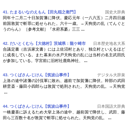
41. たまるいなのえもん【田丸稲之衛門】
国史大辞典
同年十二月二十日加賀藩に降伏。慶応元年（一八六五）二月四日越
前国敦賀で斬罪に処せられた。六十一歳。→
天狗党の乱
（てんぐと
うのらん） ［参考文献］『水府系纂』三三
...
42. だいとくむら【大徳村】茨城県：龍ケ崎市
日本歴史地名大系
合議定書（吉浜家文書）には上佐沼村とあり、独立村といえるほど
に成長している。また幕末の水戸
天狗党の乱
には当村の名主武田氏
が参加している。字宮前に旧村社鹿島神社、
...
43. つくばさん‐じけん【筑波山事件】
デジタル大辞泉
上洛の途中諸藩の討伐軍に敗れ、越前で加賀藩に降伏。幹部の武田
耕雲斎・藤田小四郎らは敦賀で処刑された。
天狗党の乱
。→天狗党
...
44. つくばさん‐じけん【筑波山事件】
日本国語大辞典
一橋慶喜に訴えるため大挙上洛の途中、越前国で降伏し、武田、藤
田ら三百数十名が敦賀で斬罪に処せられた。
天狗党の乱
。
...