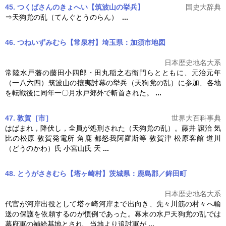
45. つくばさんのきょへい【筑波山の挙兵】
国史大辞典
⇒
天狗党の乱
（てんぐとうのらん）
...
46. つねいずみむら【常泉村】埼玉県：加須市
地図
日本歴史地名大系
常陸水戸藩の藤田小四郎・田丸稲之右衛門らとともに、元治元年
（一八六四）筑波山の攘夷討幕の挙兵（
天狗党の乱
）に参加、各地
を転戦後に同年一〇月水戸郊外で斬首された。
...
47. 敦賀［市］
世界大百科事典
はばまれ，降伏し，全員が処刑された（
天狗党の乱
）。藤井 譲治 気
比の松原 敦賀発電所 角鹿 都怒我阿羅斯等 敦賀津 松原客館 道川
（どうのかわ）氏 小宮山氏 天
...
48. とうがさきむら【塔ヶ崎村】茨城県：鹿島郡／鉾田町
日本歴史地名大系
代官が河岸出役として塔ヶ崎河岸まで出向き、先々川筋の村々へ輸
送の保護を依頼するのが慣例であった。幕末の水戸
天狗党の乱
では
幕府軍の補給基地とされ、当地より追討軍が
...