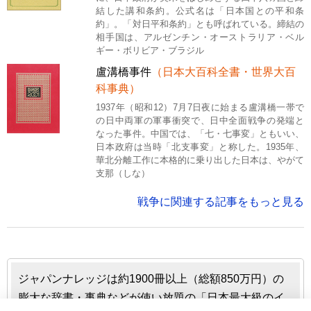
結した講和条約。公式名は「日本国との平和条
約」。「対日平和条約」とも呼ばれている。締結の
相手国は、アルゼンチン・オーストラリア・ベル
ギー・ボリビア・ブラジル
盧溝橋事件
（日本大百科全書・世界大百
科事典）
1937年（昭和12）7月7日夜に始まる盧溝橋一帯で
の日中両軍の軍事衝突で、日中全面戦争の発端と
なった事件。中国では、「七・七事変」ともいい、
日本政府は当時「北支事変」と称した。1935年、
華北分離工作に本格的に乗り出した日本は、やがて
支那（しな）
戦争に関連する記事をもっと見る
ジャパンナレッジは約1900冊以上（総額850万円）の
膨大な辞書・事典などが使い放題の「日本最大級のイ