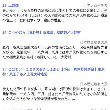
23. 上野国
世界大百科事典
をかかえ，しかも幕府の危機に譜代藩としての去就に苦悩した。そ
のなかで1864年（元治1）の
天狗党の乱
での水戸天狗党の上州通過
の阻止（下仁田戦争）や，慶応の世直し
...
24. こうやむら【荒野村】茨城県：鹿島郡／大野村
日本歴史地名大系
夏海（現東茨城郡大洗町）以南の警備に当たり、現在も陣屋堀の名
が残る。元治元年（一八六四）九月には水戸
天狗党の乱
を鎮圧する
ため棚倉藩兵が当村に着陣している（大野村
...
25. こぼとけ・こまぎのせきしよあと【小仏・駒木野関所跡】東京
都：八王子市／上長房村
地図
日本歴史地名大系
携えた公用の往来が多い。幕末期には関所の役割は大きく、とくに
元治元年（一八六四）三月に起きた水戸
天狗党の乱
では小仏関所を
も巻込んだ大がかりな警備態勢が敷かれた。
...