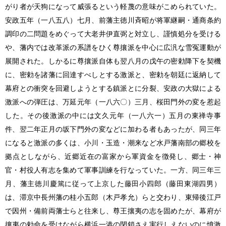
がり者が天狗になって威張るという軽蔑の意味がこめられていた。
安政五年（一八五八）七月、前藩主徳川斉昭が将軍継嗣・通商条約
調印の二問題をめぐって大老井伊直弼と対立し、謹慎処分を受ける
や、藩内では改革派の系譜をひく尊攘派を中心に広汎な雪冤運動が
展開された。しかるに尊攘派自体も翌八月の戊午の密勅降下を契機
に、密勅を諸藩に回達すべしとする激派と、密勅を朝廷に返納して
幕府との衝突を回避しようとする鎮派とに分裂、安政の大獄による
激派への弾圧は、万延元年（一八六〇）三月、桜田門外の変を惹起
した。その後激派の中には文久元年（一八六一）五月の東禅寺事
件、翌二年正月の坂下門外の変などに加わる者もあったが、同三年
になると激派の多くは、小川・玉造・潮来など水戸藩南部の郷校を
拠点としながら、近郷近在の富家から軍資金を徴発し、郷士・神
官・村役人有志を集めて軍事訓練を行なっていた。一方、同三年三
月、藩主徳川慶篤に従って上京した藤田小四郎（藤田東湖四男）
は、滞京中長州藩の桂小五郎（木戸孝允）らと交わり、東帰後江戸
で因州・備前両藩士らと往来し、尊王攘夷の志を固めたが、幕府が
攘夷の勅命を受けながら横浜一港の閉鎖さえ実行しえないのに憤激