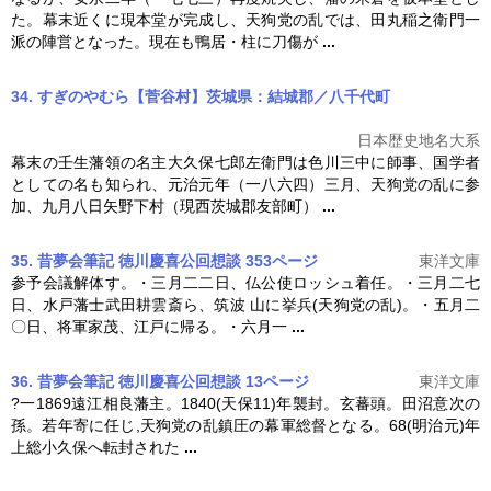
た。幕末近くに現本堂が完成し、
天狗党の乱
では、田丸稲之衛門一
派の陣営となった。現在も鴨居・柱に刀傷が
...
34. すぎのやむら【菅谷村】茨城県：結城郡／八千代町
日本歴史地名大系
幕末の壬生藩領の名主大久保七郎左衛門は色川三中に師事、国学者
としての名も知られ、元治元年（一八六四）三月、
天狗党の乱
に参
加、九月八日矢野下村（現西茨城郡友部町）
...
35. 昔夢会筆記 徳川慶喜公回想談 353ページ
東洋文庫
参予会議解体す。・三月二二日、仏公使ロッシュ着任。・三月二七
日、水戸藩士武田耕雲斎ら、筑波 山に挙兵(
天狗党の乱
)。・五月二
〇日、将軍家茂、江戸に帰る。・六月一
...
36. 昔夢会筆記 徳川慶喜公回想談 13ページ
東洋文庫
?一1869遠江相良藩主。1840(天保11)年襲封。玄蕃頭。田沼意次の
孫。若年寄に任じ,
天狗党の乱
鎮圧の幕軍総督となる。68(明治元)年
上総小久保へ転封された
...