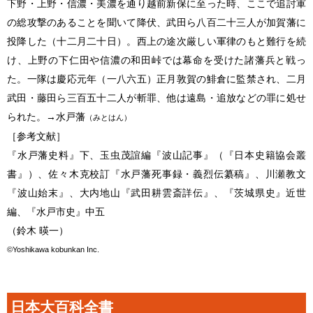
下野・上野・信濃・美濃を通り越前新保に至った時、ここで追討軍
の総攻撃のあることを聞いて降伏、武田ら八百二十三人が加賀藩に
投降した（十二月二十日）。西上の途次厳しい軍律のもと難行を続
け、上野の下仁田や信濃の和田峠では幕命を受けた諸藩兵と戦っ
た。一隊は慶応元年（一八六五）正月敦賀の鯡倉に監禁され、二月
武田・藤田ら三百五十二人が斬罪、他は遠島・追放などの罪に処せ
られた。→水戸藩
（みとはん）
［参考文献］
『水戸藩史料』下、玉虫茂誼編『波山記事』（『日本史籍協会叢
書』）、佐々木克校訂『水戸藩死事録・義烈伝纂稿』、川瀬教文
『波山始末』、大内地山『武田耕雲斎詳伝』、『茨城県史』近世
編、『水戸市史』中五
（鈴木 暎一）
©Yoshikawa kobunkan Inc.
日本大百科全書