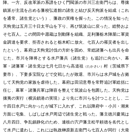
陣。一方、反改革派の系譜をひく門閥派の市川三左衛門らは、尊攘
鎮派が主流を占める藩校弘道館の諸生と結び反天狗派を結成（これ
を通常、諸生党という）、藩政の実権を握った。この情況を知った
天狗党は五月三十日太平山を下り、再び筑波山に戻った。総勢およ
そ七百人。この間田中愿蔵は別動隊を組織、足利藩栃木陣屋に軍資
金調達を要求、拒否されると栃木町に放火、七百人の罹災者を出し
たという。幕府は天狗党討伐の方針を固め、常総諸藩へも出兵を命
じた。市川を陣将とする水戸藩兵（諸生党）も追討に向かい、幕
軍・諸藩軍・諸生党は七月七日から高道祖
村（茨城県下
（たかさい）
妻市）、下妻多宝院などで交戦したが敗退、市川らは水戸城を占拠
して天狗党の家族を虐待した。幕府は田沼意尊を常野追討軍総括に
任じ、幕軍・諸藩兵軍は陣容を整えて筑波山を包囲した。天狗党は
攘夷の実行（横浜鎖港の実現）より先に市川らを討つこととし、二
十四日水戸に向かったが城下に入れず、これ以降府中・小川・潮来
方面に屯集、しばしば水戸周辺で諸生党と戦った。藩主徳川慶篤は
八月四日、争乱鎮静化のため、連枝の宍戸藩主松平頼徳を名代とし
て水戸に遣わし、これには執政榊原新左衛門ら七百人が同行（大発