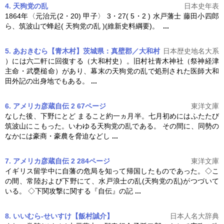
4. 天狗党の乱
日本史年表
1864年〈元治元(2・20) 甲子〉 3・27( 5・2 ) 水戸藩士 藤田小四郎
ら、筑波山で蜂起(
天狗党の乱
)(維新史料綱要)。
...
5. あおきむら【青木村】茨城県：真壁郡／大和村
日本歴史地名大系
）には六二軒に回復する（大和村史）。旧村社青木神社（祭神経津
主命・武甕槌命）があり、幕末の
天狗党の乱
で処刑された医師大和
田外記の出身地でもある。
...
6. アメリカ彦蔵自伝 2 67ページ
東洋文庫
なした後、下野にとど まること約一ヵ月半。七月初めにはふたたび
筑波山にこもった。いわゆる
天狗党の乱
である。 その間に、同勢の
なかには豪商・豪農を脅迫などし
...
7. アメリカ彦蔵自伝 2 284ページ
東洋文庫
イギリス留学中に自藩の危局を知って帰国したものであった。◇こ
の間、常陸および下野にて、水戸浪士の乱(
天狗党の乱
)がつづいて
いる。 ◇下関攻撃に関する『自伝』の記
...
8. いいむら-せいすけ【飯村誠介】
日本人名大辞典