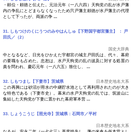
・頼位・頼徳と伝えた。元治元年（一八六四）
天狗党の乱
が水戸藩
内の争乱にとどまらなくなったため宍戸藩主頼徳が水戸藩主の代理
として下ったが、両派の争
...
31. しもつけのくにうつのみやはんしゅ【下野国宇都宮藩主】 ： 戸
田氏／（2）
国史大辞典
中となるなど、日光をひかえた宇都宮の城主戸田氏は、代々、幕府
の要職をも占めた。忠恕は、水戸
天狗党の乱
の波及に対する処置の
責を問われ、慶応元年（一八六五）致仕し、
...
32. しもつまし【下妻市】茨城県
日本歴史地名大系
この再興には砂沼が用水の中継貯水池として再利用されたのが大き
な特色である（下妻市史）。幕末の水戸
天狗党の乱
では、筑波山に
集結した天狗党が下妻に置かれた幕府軍本営
...
33. しょうこうじ【照光寺】茨城県：石岡市／平村
日本歴史地名大系
なるが、安永二年（一七七三）再度焼失し、藩の米倉を仮本堂とし