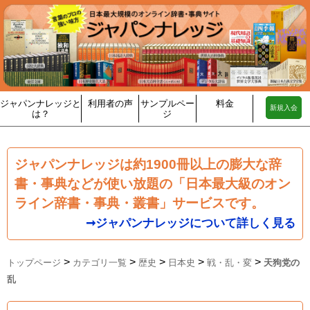
ジャパンナレッジと
利用者の声
サンプルペー
料金
新規入会
は？
ジ
ジャパンナレッジは約1900冊以上の膨大な辞
書・事典などが使い放題の「日本最大級のオン
ライン辞書・事典・叢書」サービスです。
➞ジャパンナレッジについて詳しく見る
>
>
>
>
>
トップページ
カテゴリ一覧
歴史
日本史
戦・乱・変
天狗党の
乱