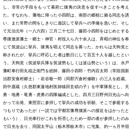
し、非常の手段をもって幕府に攘夷の決意を促すべきことを考え
た。すなわち、藩地に帰った小四郎は、南部の郷校に拠る同志を誘
い、また常野の間をしきりに遊説して挙兵への準備を急いだ。そし
て元治元年（一八六四）三月二十七日、藤田小四郎をはじめとする
尊攘激派藩士・郷士・神官・村役人ら六十余人は、斉昭の神位を奉
じて筑波山に挙兵、攘夷を唱えて同志を募った。かれらは天狗党と
称されたが、挙兵に呼応した者は数日にして百五十人を越したとい
う。天狗党（筑波挙兵隊を筑波勢もしくは波山勢という）は、水戸
藩町奉行田丸稲之衛門を総帥、藤田小四郎・竹内百太郎（常陸国新
治郡安食村郷士）・岩谷敬一郎（同郡宍倉村修験）の三人を総裁、
田中愿蔵（久慈郡東蓮地村医師猿田玄碩の子）を中軍隊長とし、天
勇・地勇・竜勇・虎勇の四隊編成とした。四月三日野州日光山へ向
かって出発、東照宮に参拝して挙兵の成功を祈願、そこで参籠する
つもりであったが（一説では宇都宮藩尊攘派への接近をはかったと
もいう）、日光奉行がこれを拒否したため一部の者が参拝したのみ
で日光を去り、同国太平山（栃木県栃木市）に屯集、約一ヵ月半宿