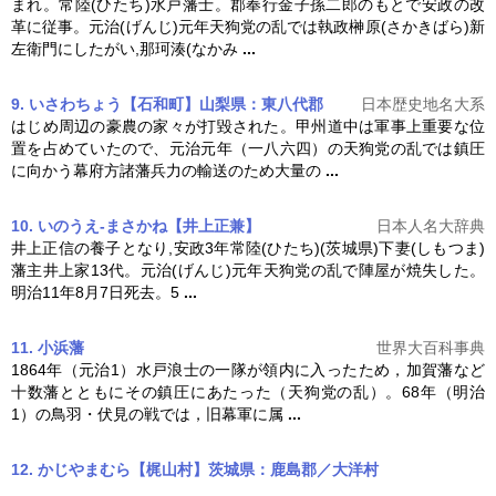
まれ。常陸(ひたち)水戸藩士。郡奉行金子孫二郎のもとで安政の改
革に従事。元治(げんじ)元年
天狗党の乱
では執政榊原(さかきばら)新
左衛門にしたがい,那珂湊(なかみ
...
9. いさわちょう【石和町】山梨県：東八代郡
日本歴史地名大系
はじめ周辺の豪農の家々が打毀された。甲州道中は軍事上重要な位
置を占めていたので、元治元年（一八六四）の
天狗党の乱
では鎮圧
に向かう幕府方諸藩兵力の輸送のため大量の
...
10. いのうえ-まさかね【井上正兼】
日本人名大辞典
井上正信の養子となり,安政3年常陸(ひたち)(茨城県)下妻(しもつま)
藩主井上家13代。元治(げんじ)元年
天狗党の乱
で陣屋が焼失した。
明治11年8月7日死去。5
...
11. 小浜藩
世界大百科事典
1864年（元治1）水戸浪士の一隊が領内に入ったため，加賀藩など
十数藩とともにその鎮圧にあたった（
天狗党の乱
）。68年（明治
1）の鳥羽・伏見の戦では，旧幕軍に属
...
12. かじやまむら【梶山村】茨城県：鹿島郡／大洋村