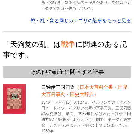
所・預役所・刈羽会所の三役所があり、郡代以下五
十数名で領政を担当していた。
戦・乱・変と同じカテゴリの記事をもっと見る
「天狗党の乱」は
戦争
に関連のある記
事です。
その他の戦争に関連する記事
日独伊三国同盟
（日本大百科全書・世界
大百科事典・国史大辞典）
1940年（昭和15）9月27日、ベルリンで調印された
日本、ドイツ、イタリアの間の軍事同盟。三国同盟
締結交渉は、最初、1937年に結ばれた日独伊三国
防共協定を強化しようという目的で、第一次近衛文
麿（このえふみまろ）内閣の末期に始まったが、
1939年