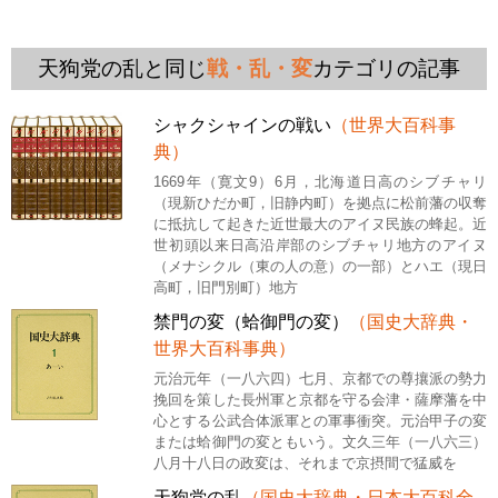
天狗党の乱と同じ
戦・乱・変
カテゴリの記事
シャクシャインの戦い
（世界大百科事
典）
1669年（寛文9）6月，北海道日高のシブチャリ
（現新ひだか町，旧静内町）を拠点に松前藩の収奪
に抵抗して起きた近世最大のアイヌ民族の蜂起。近
世初頭以来日高沿岸部のシブチャリ地方のアイヌ
（メナシクル（東の人の意）の一部）とハエ（現日
高町，旧門別町）地方
禁門の変（蛤御門の変）
（国史大辞典・
世界大百科事典）
元治元年（一八六四）七月、京都での尊攘派の勢力
挽回を策した長州軍と京都を守る会津・薩摩藩を中
心とする公武合体派軍との軍事衝突。元治甲子の変
または蛤御門の変ともいう。文久三年（一八六三）
八月十八日の政変は、それまで京摂間で猛威を
天狗党の乱
（国史大辞典・日本大百科全