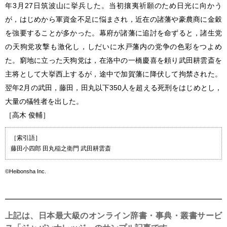
年3月27日筑波山に挙兵した。当初攘夷祈願のため日光に向かう
が，はじめから軍資金不足に悩まされ，近在の諸藩や豪農商に金穀
を強要することが多かった。幕府が諸藩に追討を命ずると，諸生党
の天狗党攻撃も激化し，しだいに水戸藩内の党争の色彩をつよめ
た。窮地に立った天狗党は，在洛中の一橋慶喜を頼り武田耕雲斎を
主将として大挙西上するが，途中で加賀藩に降伏して拘禁された。
翌年2月の武田，藤田，田丸以下350人を超える死刑をはじめとし，
大量の犠牲者を出した。
［高木 俊輔］
［索引語］
藤田小四郎 田丸稲之衛門 武田耕雲斎
©Heibonsha Inc.
上記は、日本最大級のオンライン辞書・事典・叢書サービ