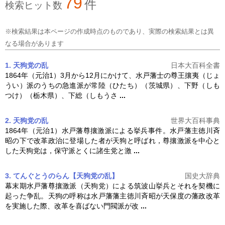
79
件
検索ヒット数
※検索結果は本ページの作成時点のものであり、実際の検索結果とは異
なる場合があります
1. 天狗党の乱
日本大百科全書
1864年（元治1）3月から12月にかけて、水戸藩士の尊王攘夷（じょ
うい）派のうちの急進派が常陸（ひたち）（茨城県）、下野（しも
つけ）（栃木県）、下総（しもうさ
...
2. 天狗党の乱
世界大百科事典
1864年（元治1）水戸藩尊攘激派による挙兵事件。水戸藩主徳川斉
昭の下で改革政治に登場した者が天狗と呼ばれ，尊攘激派を中心と
した天狗党は，保守派とくに諸生党と激
...
3. てんぐとうのらん【天狗党の乱】
国史大辞典
幕末期水戸藩尊攘激派（天狗党）による筑波山挙兵とそれを契機に
起った争乱。天狗の呼称は水戸藩藩主徳川斉昭が天保度の藩政改革
を実施した際、改革を喜ばない門閥派が改
...