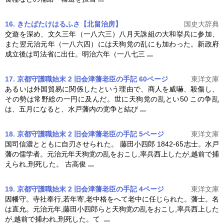
16. きたばたけはるふさ【北畠治房】
国史大辞典
交遊を深め、文久三年（一八六三）八月天誅組の大和挙兵に参加、
また翌元治元年（一八六四）には
天狗党の乱
にも加わった。新政府
成立後は司法省に出仕。明治六年（一八七三
...
17. 京都守護職始末 2 旧会津藩老臣の手記 60ページ
東洋文庫
あるいは外国貿易に関係したという理由で、商人を威嚇、殺傷し、
その勢は常野総の一円に及んだ。世に
天狗党の乱
とい50 この争乱
は、五月になると、水戸藩内の党争と結び
...
18. 京都守護職始末 2 旧会津藩老臣の手記 5ページ
東洋文庫
国司信濃とともに自刃させられた。 藤田小四郎 1842-65志士。水戸
藩の儒学者。元治元年
天狗党の乱
をおこし,率兵西上したが,越前で捕
えられ,刑死した。 古高俊
...
19. 京都守護職始末 2 旧会津藩老臣の手記 4ページ
東洋文庫
因幡守。寺社奉行,若年寄,老中格をへて老中に任じられた。藩士。名
は直允。元治元年,藤田小四郎らと
天狗党の乱
をおこし,率兵西上した
が,越前で捕われ,刑死した。て
...