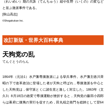
（れいめい）期の天誅（てんちゅう）組や生野（いくの）の変など
と並ぶ激派事件である。
[秋山高志]
©Shogakukan Inc.
改訂新版・世界大百科事典
天狗党の乱
てんぐとうのらん
1864年（元治1）水戸藩尊攘激派による挙兵事件。水戸藩主徳川斉
昭の下で改革政治に登場した者が天狗と呼ばれ，尊攘激派を中心と
した天狗党は，保守派とくに諸生党と激しく対立した。1863年（文
久3）8月18日の政変で尊攘運動が挫折すると，天狗党の藤田小四郎
らは幕府に攘夷の実行を促すため，田丸稲之衛門を総帥として翌64