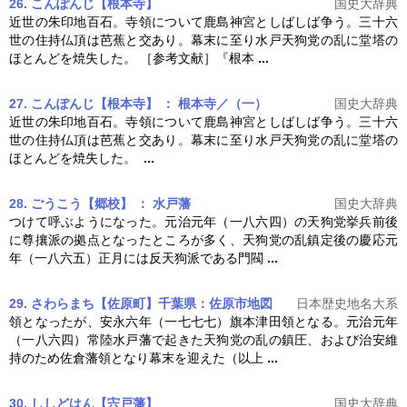
26. こんぽんじ【根本寺】
国史大辞典
近世の朱印地百石。寺領について鹿島神宮としばしば争う。三十六
世の住持仏頂は芭蕉と交あり。幕末に至り水戸
天狗党の乱
に堂塔の
ほとんどを焼失した。 ［参考文献］『根本
...
27. こんぽんじ【根本寺】 ： 根本寺／（一）
国史大辞典
近世の朱印地百石。寺領について鹿島神宮としばしば争う。三十六
世の住持仏頂は芭蕉と交あり。幕末に至り水戸
天狗党の乱
に堂塔の
ほとんどを焼失した。
...
28. ごうこう【郷校】 ： 水戸藩
国史大辞典
つけて呼ぶようになった。元治元年（一八六四）の天狗党挙兵前後
に尊攘派の拠点となったところが多く、
天狗党の乱
鎮定後の慶応元
年（一八六五）正月には反天狗派である門閥
...
29. さわらまち【佐原町】千葉県：佐原市
地図
日本歴史地名大系
領となったが、安永六年（一七七七）旗本津田領となる。元治元年
（一八六四）常陸水戸藩で起きた
天狗党の乱
の鎮圧、および治安維
持のため佐倉藩領となり幕末を迎えた（以上
...
30. ししどはん【宍戸藩】
国史大辞典