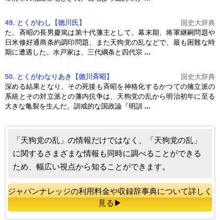
49. とくがわし【徳川氏】
国史大辞典
た。斉昭の長男慶篤は第十代藩主として、幕末期、将軍継嗣問題や
日米修好通商条約調印問題、また
天狗党の乱
などで、最も困難な時
期に遭遇した。水戸家は、三代綱条と四代宗
...
50. とくがわなりあき【徳川斉昭】
国史大辞典
深める結果となり、その死後も斉昭を神格化するかつての擁立派の
系統とその対立派との藩内抗争は、
天狗党の乱
から明治初年に至る
大きな亀裂を生んだ。訓戒的な国政論『明訓
...
「天狗党の乱」の情報だけではなく、「天狗党の乱」
に関するさまざまな情報も同時に調べることができる
ため、幅広い視点から知ることができます。
ジャパンナレッジの利用料金や収録辞事典について詳しく
見る▶