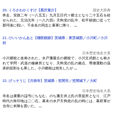
20. くろさわかくすけ【黒沢覚介】
国史大辞典
奔走。安政二年（一八五五）九月五日代々郷士となり二十五石を給
せられた。元治元年（一八六四）
天狗党の乱
中、松平頼徳に従って
那珂湊に戦い、千余名の同志と幕軍に降り、
...
21. けいいかんあと【稽医館跡】茨城県：東茨城郡／小川町／小川
村
日本歴史地名大系
小川郷校と改称された。水戸藩最古の郷校で、小川文武館とも称さ
れて学問・武道の修練所となり、
天狗党の乱
の拠点、尊攘運動の温
床的役割をも果した。小川郷校は焼失したが
...
22. げっそうじ【月崇寺】茨城県：笠間市／笠間城下／大町
日本歴史地名大系
寺名は康重の諡号にちなむ。のち藩主井上氏の菩提所となり、江戸
時代の朱印地は二〇石。幕末の水戸
天狗党の乱
の時には、幕府軍が
当寺に本陣を置いた。
...