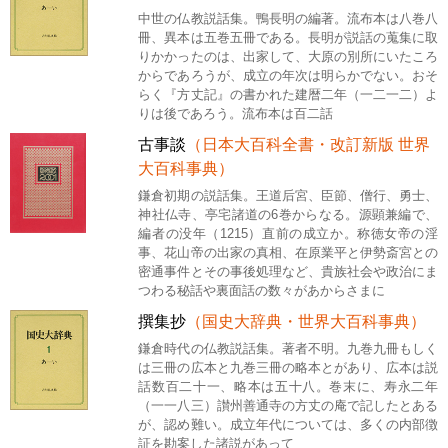
中世の仏教説話集。鴨長明の編著。流布本は八巻八
冊、異本は五巻五冊である。長明が説話の蒐集に取
りかかったのは、出家して、大原の別所にいたころ
からであろうが、成立の年次は明らかでない。おそ
らく『方丈記』の書かれた建暦二年（一二一二）よ
りは後であろう。流布本は百二話
古事談
（日本大百科全書・改訂新版 世界
大百科事典）
鎌倉初期の説話集。王道后宮、臣節、僧行、勇士、
神社仏寺、亭宅諸道の6巻からなる。源顕兼編で、
編者の没年（1215）直前の成立か。称徳女帝の淫
事、花山帝の出家の真相、在原業平と伊勢斎宮との
密通事件とその事後処理など、貴族社会や政治にま
つわる秘話や裏面話の数々があからさまに
撰集抄
（国史大辞典・世界大百科事典）
鎌倉時代の仏教説話集。著者不明。九巻九冊もしく
は三冊の広本と九巻三冊の略本とがあり、広本は説
話数百二十一、略本は五十八。巻末に、寿永二年
（一一八三）讃州善通寺の方丈の庵で記したとある
が、認め難い。成立年代については、多くの内部徴
証を勘案した諸説があって