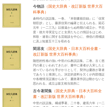
今物語
（国史大辞典・改訂新版 世界大百
科事典）
倉時代の説話集。一巻。『本朝書籍目録』に「信実
朝臣抄」とし、藤原信実の編著と伝えられる。延応
元年（一二三九）以後遠からぬ時期の成立か。平忠
度・徳大寺実定などと女房たちとの情話をはじめ、
和歌・連歌に関する芸能談を中心に、僧侶の滑稽談
に及ぶ短篇五十三を収める
閑居友
（国史大辞典・日本大百科全書・
改訂新版 世界大百科事典）
随想的性格の強い中世の仏教説話集。二巻。古く慈
円の著といわれてきたが、書中に著者が入宋したと
述べているのを手がかりとして、契沖は慶政が著者
であろうと推測した。決定的資料を欠くが内部徴証
や各種情況証拠からみて、慶政著作説は動かないと
思われる。成立は跋文相当箇所に
古今著聞集
（国史大辞典・日本大百科全
書・改訂新版 世界大百科事典）
中世の説話集。橘成季著。二十巻。建長六年（一二