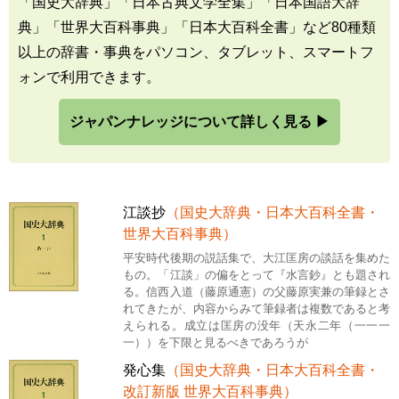
「国史大辞典」「日本古典文学全集」「日本国語大辞
典」「世界大百科事典」「日本大百科全書」など80種類
以上の辞書・事典をパソコン、タブレット、スマートフ
ォンで利用できます。
ジャパンナレッジについて詳しく見る ▶
江談抄
（国史大辞典・日本大百科全書・
世界大百科事典）
平安時代後期の説話集で、大江匡房の談話を集めた
もの。「江談」の偏をとって『水言鈔』とも題され
る。信西入道（藤原通憲）の父藤原実兼の筆録とさ
れてきたが、内容からみて筆録者は複数であると考
えられる。成立は匡房の没年（天永二年（一一一
一））を下限と見るべきであろうが
発心集
（国史大辞典・日本大百科全書・
改訂新版 世界大百科事典）