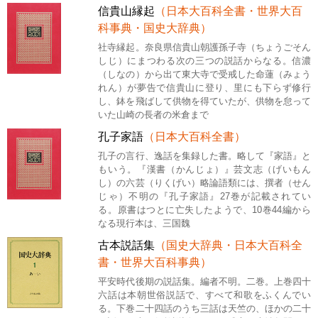
信貴山縁起
（日本大百科全書・世界大百
科事典・国史大辞典）
社寺縁起。奈良県信貴山朝護孫子寺（ちょうごそん
しじ）にまつわる次の三つの説話からなる。信濃
（しなの）から出て東大寺で受戒した命蓮（みょう
れん）が夢告で信貴山に登り、里にも下らず修行
し、鉢を飛ばして供物を得ていたが、供物を怠って
いた山崎の長者の米倉まで
孔子家語
（日本大百科全書）
孔子の言行、逸話を集録した書。略して『家語』と
もいう。『漢書（かんじょ）』芸文志（げいもん
し）の六芸（りくげい）略論語類には、撰者（せん
じゃ）不明の『孔子家語』27巻が記載されてい
る。原書はつとに亡失したようで、10巻44編から
なる現行本は、三国魏
古本説話集
（国史大辞典・日本大百科全
書・世界大百科事典）
平安時代後期の説話集。編者不明。二巻。上巻四十
六話は本朝世俗説話で、すべて和歌をふくんでい
る。下巻二十四話のうち三話は天竺の、ほかの二十