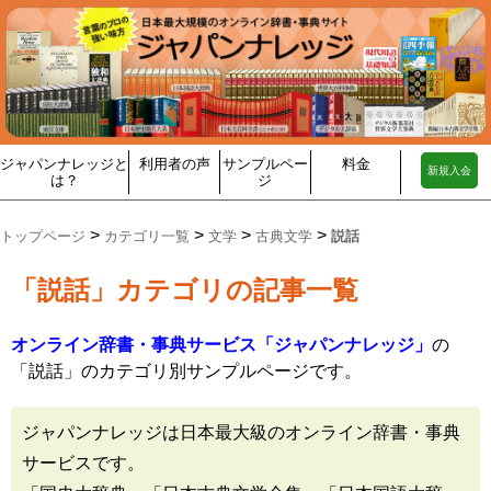
ジャパンナレッジと
利用者の声
サンプルペー
料金
新規入会
は？
ジ
>
>
>
>
トップページ
カテゴリ一覧
文学
古典文学
説話
「説話」カテゴリの記事一覧
オンライン辞書・事典サービス「ジャパンナレッジ」
の
「説話」のカテゴリ別サンプルページです。
ジャパンナレッジは日本最大級のオンライン辞書・事典
サービスです。