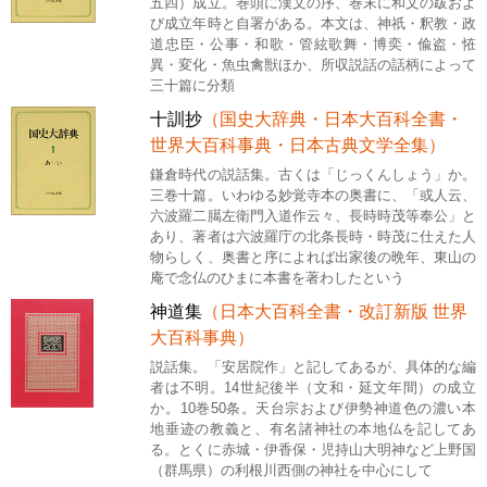
五四）成立。巻頭に漢文の序、巻末に和文の跋およ
び成立年時と自署がある。本文は、神祇・釈教・政
道忠臣・公事・和歌・管絃歌舞・博奕・偸盗・恠
異・変化・魚虫禽獣ほか、所収説話の話柄によって
三十篇に分類
十訓抄
（国史大辞典・日本大百科全書・
世界大百科事典・日本古典文学全集）
鎌倉時代の説話集。古くは「じっくんしょう」か。
三巻十篇。いわゆる妙覚寺本の奥書に、「或人云、
六波羅二臈左衛門入道作云々、長時時茂等奉公」と
あり、著者は六波羅庁の北条長時・時茂に仕えた人
物らしく、奥書と序によれば出家後の晩年、東山の
庵で念仏のひまに本書を著わしたという
神道集
（日本大百科全書・改訂新版 世界
大百科事典）
説話集。「安居院作」と記してあるが、具体的な編
者は不明。14世紀後半（文和・延文年間）の成立
か。10巻50条。天台宗および伊勢神道色の濃い本
地垂迹の教義と、有名諸神社の本地仏を記してあ
る。とくに赤城・伊香保・児持山大明神など上野国
（群馬県）の利根川西側の神社を中心にして