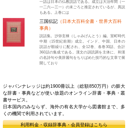
一話は日本の仏教説話である。成立は大治年間（一
一二六―三一）の末ごろと推定されているが、異説
もある。上巻には
三国伝記
（日本大百科全書・世界大百科
事典）
説話集。沙弥玄棟（しゃみげんとう）編。室町時代
中期（15世紀前期）成立。インド、中国、日本の
説話が順繰りに配され、全12巻、各巻30話、合計
360話の集成である。漢文の訓読調を主体に、和漢
の名詩句や美辞麗句をちりばめた技巧的な文章で展
開しており
ジャパンナレッジは約1900冊以上（総額850万円）の膨大
な辞書・事典などが使い放題のオンライン辞書・事典・叢
書サービス。
日本国内のみならず、海外の有名大学から図書館まで、多
くの機関で利用されています。
利用料金・収録辞事典・会員登録はこちら