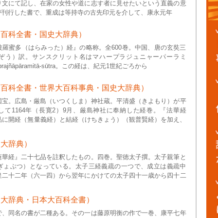
り文にて記し、在家の女性や道に志す者に見せたいという直義の意
が刊行した書で、重成は等持寺の古先印元を介して、康永元年
大百科全書・国史大辞典）
波羅蜜多（はらみった）経』の略称。全600巻。中国、唐の玄奘三
ぞう）訳。サンスクリット名はマハープラジュニャーパーラミ
ajñāpāramitā-sūtra。この経は、紀元1世紀ごろから
大百科全書・世界大百科事典・国史大辞典）
国宝。広島・厳島（いつくしま）神社蔵。平清盛（きよもり）が平
して1164年（長寛2）9月、厳島神社に奉納した経巻。『法華経
8品に開経（無量義経）と結経（けちきょう）（観普賢経）を加え、
史大辞典）
蓮華経』二十七品を註釈したもの。四巻。聖徳太子撰。太子親筆と
ぎょぶつ）となっている。太子三経義疏の一つで、成立は義疏中
皇二十二年（六一四）から翌年にかけての太子四十一歳から四十二
史大辞典・日本大百科全書）
で、同名の書が二種ある。その一は藤原明衡の作で一巻、康平七年