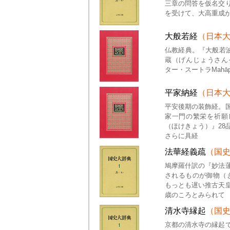
三章の問答を仮名交
を受けて、大高重成
大般若経
（日本
仏教経典。『大般若
蔵（げんじょうさん
ター・スートラMahāpr
平家納経
（日本
平安後期の装飾経。
家一門の繁栄を祈願
（ほけきょう）』2
さらに具経
法華経義疏
（国
鳩摩羅什訳の『妙法
されるものが御物（
もっとも遅い推古天
歳のころとみられて
清水寺縁起
（国
京都の清水寺の縁起