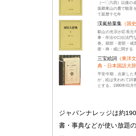
（一〇六四）以後の
坂郷東山の麓で観音
て延暦十七年
渓嵐拾葉集
（国
叡山の光宗が応長元
事・作法や口伝法門
巻。顕部・密部・戒
密・禅・戒に関する
三宝絵詞
（東洋
典・日本国語大
平安中期，出家した
が，絵は失われて詞
とする。1990年01月
ジャパンナレッジは約190
書・事典などが使い放題