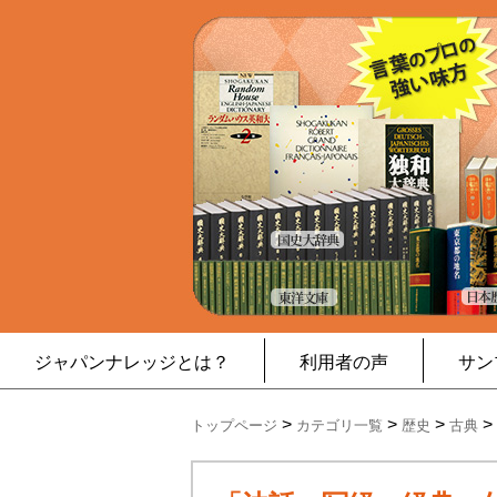
ジャパンナレッジとは？
利用者の声
サン
>
>
>
>
トップページ
カテゴリ一覧
歴史
古典