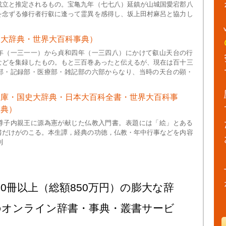
成立と推定されるもの。宝亀九年（七七八）延鎮が山城国愛宕郡八
を念ずる修行者行叡に逢って霊異を感得し、坂上田村麻呂と協力し
史大辞典・世界大百科事典）
年（一三一一）から貞和四年（一三四八）にかけて叡山天台の行
などを集録したもの。もと三百巻あったと伝えるが、現在は百十三
部・記録部・医療部・雑記部の六部からなり、当時の天台の顕・
文庫・国史大辞典・日本大百科全書・世界大百科事
辞典）
尊子内親王に源為憲が献じた仏教入門書。表題には「絵」とある
書だけがのこる。本生譚，経典の功徳，仏教・年中行事などを内容
刊
0冊以上（総額850万円）の膨大な辞
のオンライン辞書・事典・叢書サービ