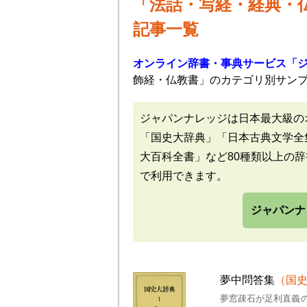
「法話・写経・経典・
記事一覧
オンライン辞書・事典サービス「
飾経・仏教書」のカテゴリ別サン
ジャパンナレッジは日本最大級の
「国史大辞典」「日本古典文学全
大百科全書」など80種類以上の
で利用できます。
ジャパンナ
夢中問答集
（国
夢窓疎石が足利直義