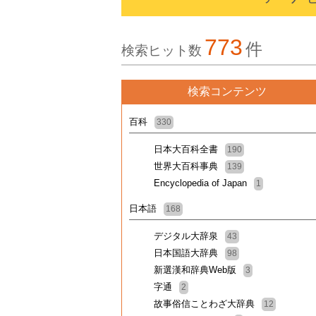
773
件
検索ヒット数
検索コンテンツ
百科
330
日本大百科全書
190
世界大百科事典
139
Encyclopedia of Japan
1
日本語
168
デジタル大辞泉
43
日本国語大辞典
98
新選漢和辞典Web版
3
字通
2
故事俗信ことわざ大辞典
12