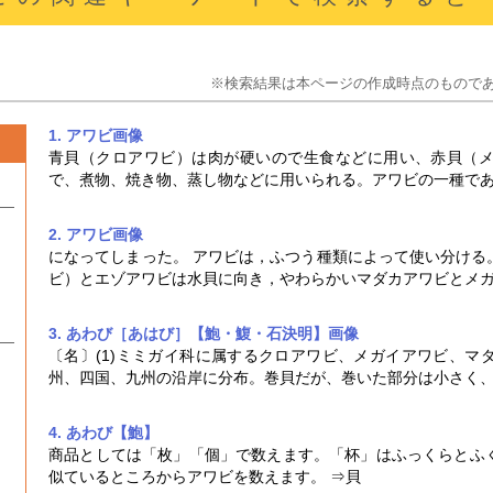
※検索結果は本ページの作成時点のもので
1. アワビ
画像
青貝（クロ
アワビ
）は肉が硬いので生食などに用い、赤貝（
で、煮物、焼き物、蒸し物などに用いられる。
アワビ
の一種で
2. アワビ
画像
になってしまった。
アワビ
は，ふつう種類によって使い分ける
ビ
）とエゾ
アワビ
は水貝に向き，やわらかいマダカ
アワビ
とメ
3. あわび［あはび］【鮑・鰒・石決明】
画像
〔名〕(1)ミミガイ科に属するクロ
アワビ
、メガイ
アワビ
、マ
州、四国、九州の沿岸に分布。巻貝だが、巻いた部分は小さく
4. あわび【鮑】
商品としては「枚」「個」で数えます。「杯」はふっくらとふ
似ているところから
アワビ
を数えます。 ⇒貝