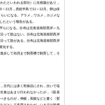
のわたといわれる部分）に生殖腺があり，
～11月，房総半島で11～12月。卵は緑
2cmくらいになる。アラメ，ワカメ，カジメな
したという報告がある。
平らになる。分布は北海道南部西岸～九
に沿って肋はない。分布は北海道南部西岸
に沿って肋がある。分布は北海道南部西岸
変化する。
が進歩して幼貝まで飼育槽で飼育して，そ
に，古代には多く乾燥品にされ，次いで塩
。生食はあまり行われなかったが，《延喜
うべきものが，伸鰒，長鰒などと書く〈熨
ななどとして多用されたが，いまでは祝儀