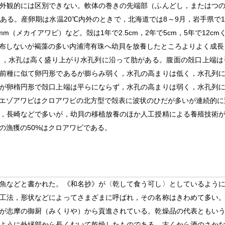
外観的には区別できない。軟体の巻きの先端部（ふんどし，またはつ
る。産卵期は水温20℃内外のときで，北海道では8～9月，岩手県で10
8mm（メカイアワビ）など。殻は1年で2.5cm，2年で5cm，5年で1
布しないが褐藻の多い内浦湾有珠へ幼貝を放養したところよりよく成長
く，水孔は高く盛り上がり水孔列に沿って肋がある。腹面の殻口上端は
前種に似て卵円形であるが膨らみ弱く，水孔の高まりは低く，水孔列
が卵楕円形で殻口上端は平らにならず，水孔の高まりは弱く，水孔列
エゾアワビはクロアワビの北方型で殻表に波状のひだが多いが連続的に
，長崎などで多いが，幼貝の移植放養のほか人工授精による養殖技術
の漁獲の50%はクロアワビである。
魚などと書かれた。《和名抄》が〈乾して食う可し〉としているよう
工法，形状などによってさまざまに呼ばれ，その名称はきわめて多い
が志摩の御厨（みくりや）から貢進されている。乾燥品の代表ともい
ように外縁部から長くむいて乾燥したものである。古くから酒のさか