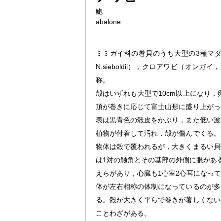
鮑
abalone
ミミガイ科の巻貝のうち大型の3種マ
N.sieboldii
），クロアワビ（オンガイ，
称。
殻はいずれも大型で10cm以上になり
頂が巻きに応じて富士山形に盛り上がっ
表は黒青色の殻皮をかぶり，また低い波
植物が付着して汚れ，殻が傷んでくる。
物体は殻で覆われるが，大きくまるい貝
は1対の触角とその基部の外側に眼があ
えらがあり，心臓も1心室2心耳になっ
体が左右相称の体制になっているのが多
る。殻が大きく平らで巻きが著しくない
ことわざがある。