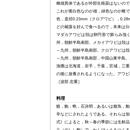
雌雄異体であるが外部生殖器はないので
これが黄白色なのが雄，緑色なのが雌であ
色，直径0.23mm（クロアワビ），0.2
どの褐藻を好んで食べるので，本来は分
マダカアワビは殻は卵円形で膨らみ強
州，朝鮮半島南部。メカイアワビは殻は
～九州，朝鮮半島南部。クロアワビは殻
～九州，朝鮮半島南部，中国山東半島。
漁獲は北海道，岩手，千葉，宮城，三重
の後に放養されるようになった。アワビ
［波部 忠重］
料理
鰒，鮑，蚫，石決明，あるいは鰒魚，鮑
辛などにされたようである。それらは加
式》によると，秋～春の季節には生鮮品
斗（のし）鮑〉で，かんぴょうをつくる