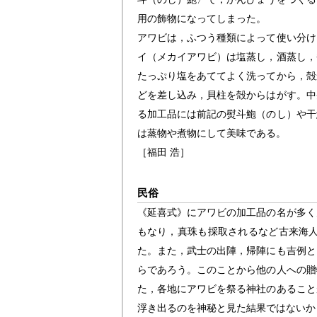
用の飾物になってしまった。
アワビは，ふつう種類によって使い分け
イ（メカイアワビ）は塩蒸し，酒蒸し，
たっぷり塩をあててよく洗ってから，殻
どを差し込み，貝柱を殻からはがす。中
る加工品には前記の熨斗鮑（のし）や干
は蒸物や煮物にして美味である。
［福田 浩］
民俗
《延喜式》にアワビの加工品の名が多く
もなり，真珠も採取されるなど古来海
た。また，武士の出陣，帰陣にも吉例と
らであろう。このことから他の人への贈
た，各地にアワビを祭る神社のあること
浮き出るのを神秘と見た結果ではないか