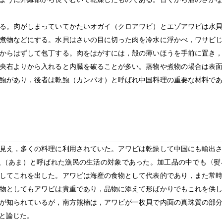
る。肉がしまっていてかたいオガイ（クロアワビ）とエゾアワビは水
煮物などにする。水貝はさいの目に切った肉を冷水に浮かべ，ワサビ
からはずして包丁する。肉をはがすには，殻の薄いほうを手前に置き
央右よりから入れると内臓を破ることが多い。蒸物や煮物の場合は表
鮑があり，後者は乾鮑（カンパオ）と呼ばれ中国料理の重要な材料で
見え，多くの料理に利用されていた。アワビは乾燥して中国にも輸出
人（あま）と呼ばれた漁民の生活の対象であった。加工品の中でも〈熨
してこれを出した。アワビは海産の食物として代表的であり，また常
物としてもアワビは貴重であり，品物に添えて形ばかりでもこれを供
が知られているが，南方熊楠は，アワビが一枚貝で内面の真珠質の部
と論じた。