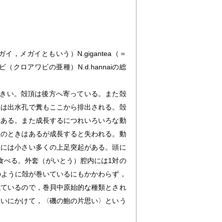
ガイ，メガイともいう）
N.gigantea
（＝
ゾアワビ（クロアワビの亜種）
N.d.hannai
の総
大きい。殻頂は後方へ寄っている。また殻
穴は出水孔で糞もここから排出される。殻
もある。また成長するにつれいろいろな動
貝のときはあるが成長すると失われる。動
縁には小さい多くの上足突起がある。頭に
食べる。外套（がいとう）腔内には1対の
のように殻が巻いているにもかかわらず，
似ているので，巻貝中原始的な種類とされ
思いにかけて，〈磯の鮑の片思い〉という