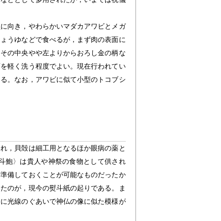
貝に向き，やわらかいマダカアワビとメガ
じょうゆなどで食べるが，まず肉の表面に
，その中央やや左よりからおろし金の柄な
面を軽く洗う程度でよい。現在行われてい
ある。なお，アワビに似て小型のトコブシ
され，貝殻は細工用となるほか眼病の薬と
斗鮑〉は貴人や神祭の食物として供され
時準備しておくことが可能なものだったか
したのが，現今の熨斗紙の起りである。ま
分に光線のぐあいで神仏の像に似た模様が