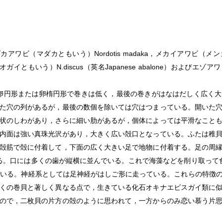
ダカアワビ（マダカともいう）
Nordotis
madaka
，メカイアワビ（メン
オガイともいう）
N.discus
（英名Japanese abalone）およびエ
，卵円形または卵楕円形で巻きは低く，最後の巻きがはなはだしく広く
た穴の列があるが，最後の数個を除いては穴はつまっている。開いた
状のしわがあり，さらに細い肋があるが，個体によっては平滑なこと
内面は強い真珠光沢があり，大きく広い殻口となっている。ふたは稚
殻筋で殻に付着して，下面の広く大きい足で地物に付着する。足の周
る。口には多くの歯が縦横に並んでいる。これで海藻などを削り取って
ている。神経系としては足神経がはしご形に走っている。これらの特徴
くの巻貝と著しく異なる点で，生きている化石オキナエビスガイ類に
ので，二枚貝の片方の殻のように思われて，一方からのみ恋い慕う片