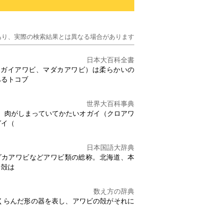
あり、実際の検索結果とは異なる場合があります
日本大百科全書
メガイ
アワビ
、マダカ
アワビ
）は柔らかいの
あるトコブ
世界大百科事典
。肉がしまっていてかたいオガイ（クロ
アワ
ガイ（
日本国語大辞典
ダカ
アワビ
など
アワビ
類の総称。北海道、本
、殻は
数え方の辞典
くらんだ形の器を表し、
アワビ
の殻がそれに