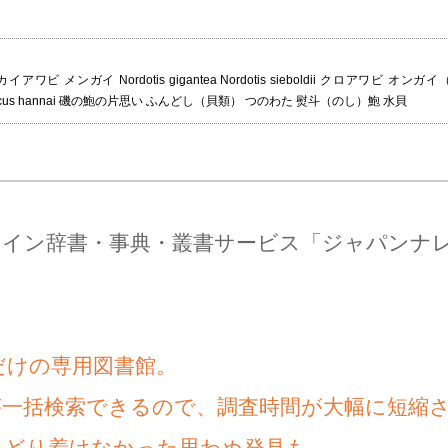
カイアワビ メンガイ Nordotis gigantea Nordotis sieboldii クロアワビ オンガイ（
 discus hannai 磯の鮑の片思い ふんどし（貝類） つのわた 熨斗（のし）鮑 水貝
ライン辞書・事典・叢書サービス「ジャパンナ
だけの専用図書館。
が一括検索できるので、調査時間が大幅に短縮
たどり着けなかった思わぬ発見も。