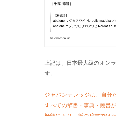
［千葉 徳爾］
［索引語］
abalone マダカアワビ Nordotis madaka メ
abalone エゾアワビ クロアワビ Nordotis
©Heibonsha Inc.
上記は、日本最大級のオン
す。
ジャパンナレッジは、自分
すべての辞書・事典・叢書
機能により、紙の辞書では