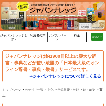
ジャパンナレッジと
利用者の声
サンプルペー
料金
新規入会
は？
ジ
ジャパンナレッジは約1900冊以上の膨大な辞
書・事典などが使い放題の「日本最大級のオン
ライン辞書・事典・叢書」サービスです。
➞ジャパンナレッジについて詳しく見る
>
>
>
>
>
トップページ
カテゴリ一覧
文化
伝統芸能・芸能
能・能楽
葵
上