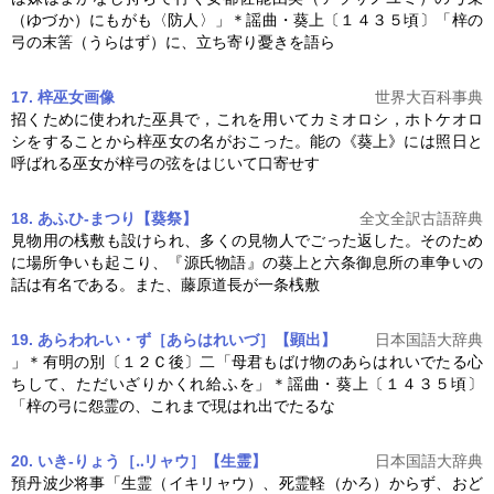
（ゆづか）にもがも〈防人〉」＊謡曲・
葵上
〔１４３５頃〕「梓の
弓の末筈（うらはず）に、立ち寄り憂きを語ら
17. 梓巫女
画像
世界大百科事典
招くために使われた巫具で，これを用いてカミオロシ，ホトケオロ
シをすることから梓巫女の名がおこった。能の《
葵上
》には照日と
呼ばれる巫女が梓弓の弦をはじいて口寄せす
18. あふひ-まつり【葵祭】
全文全訳古語辞典
見物用の桟敷も設けられ、多くの見物人でごった返した。そのため
に場所争いも起こり、『源氏物語』の
葵上
と六条御息所の車争いの
話は有名である。また、藤原道長が一条桟敷
19. あらわれ‐い・ず［あらはれいづ］【顕出】
日本国語大辞典
」＊有明の別〔１２Ｃ後〕二「母君もばけ物のあらはれいでたる心
ちして、ただいざりかくれ給ふを」＊謡曲・
葵上
〔１４３５頃〕
「梓の弓に怨霊の、これまで現はれ出でたるな
20. いき‐りょう［‥リャウ］【生霊】
日本国語大辞典
預丹波少将事「生霊（イキリャウ）、死霊軽（かろ）からず、おど