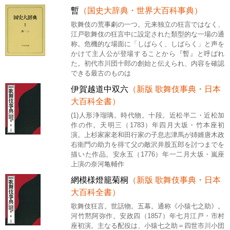
暫
（国史大辞典・世界大百科事典）
歌舞伎の荒事劇の一つ。元来独立の狂言ではなく、
江戸歌舞伎の狂言中に設定された類型的な一場の通
称。危機的な場面に「しばらく、しばらく」と声を
かけて主人公が登場することから『暫』と呼ばれ
た。初代市川団十郎の創始と伝えられ、内容を確認
できる最古のものは
伊賀越道中双六
（新版 歌舞伎事典・日本
大百科全書）
(1)人形浄瑠璃。時代物。十段。近松半二・近松加
作の作。天明三（1783）年四月大坂・竹本座初
演。上杉家家老和田行家の子息志津馬が姉婿唐木政
右衛門の助力を得て父の敵沢井股五郎を討つまでを
描いた作品。安永五（1776）年一二月大坂・嵐座
上演の奈河亀輔作
網模様燈籠菊桐
（新版 歌舞伎事典・日本
大百科全書）
歌舞伎狂言。世話物。五幕。通称《小猿七之助》。
河竹黙阿弥作。安政四（1857）年七月江戸・市村
座初演。主なる配役は、小猿七之助＝四世市川小団