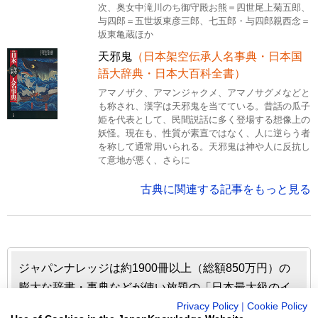
次、奥女中滝川のち御守殿お熊＝四世尾上菊五郎、
与四郎＝五世坂東彦三郎、七五郎・与四郎親西念＝
坂東亀蔵ほか
天邪鬼
（日本架空伝承人名事典・日本国
語大辞典・日本大百科全書）
アマノザク、アマンジャクメ、アマノサグメなどと
も称され、漢字は天邪鬼を当てている。昔話の瓜子
姫を代表として、民間説話に多く登場する想像上の
妖怪。現在も、性質が素直ではなく、人に逆らう者
を称して通常用いられる。天邪鬼は神や人に反抗し
て意地が悪く、さらに
古典に関連する記事をもっと見る
ジャパンナレッジは約1900冊以上（総額850万円）の
膨大な辞書・事典などが使い放題の「日本最大級のイ
ンターネット辞書・事典・叢書サイト」です。日本国
Privacy Policy
|
Cookie Policy