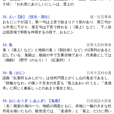
５頃〕「われ世にありしいにしへは、雲上の
32. えい【詠】［技法・演出］
能・狂言事典
おもにシテが謡う。第一句は上音で始まりクリ節があり、第三句か
ら中音に下がり、第五句は下音で終わる（《
葵上
》など）。下ノ詠
は低音域で和歌を吟唱する小段で、おもにシ
33. 鬼
世界大百科事典
鬼（《
葵上
》など）と地獄の鬼（《朝比奈》など）の2系列があると
記している。鬼能は，能組の中で五番目物であり，代表曲としては
《鵜飼》《野守（のもり）》《紅葉狩》《
34. 鬼（おに）
日本大百科全書
謡曲『紅葉狩もみじがり』は信州戸隠とがくし山の鬼女であるし、
『鉄輪かなわ』の後シテ京女の生霊も『
葵上
あおいのうえ』『道成
寺』に同じく嫉妬しっとのあまり鬼女と化し
35. おに‐おうぎ［‥あふぎ］【鬼扇】
日本国語大辞典
〔名〕能楽の扇の一つ。地紙の両面ともに、赤地に一輪の大きな牡
丹花を描いたもの。観世流では、「道成寺」と「
葵上
」だけに用い