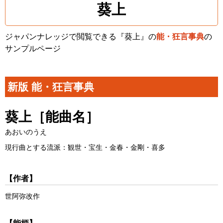
葵上
ジャパンナレッジで閲覧できる『葵上』の
能・狂言事典
の
サンプルページ
新版 能・狂言事典
葵上
［能曲名］
あおいのうえ
現行曲とする流派：観世・宝生・金春・金剛・喜多
【作者】
世阿弥改作