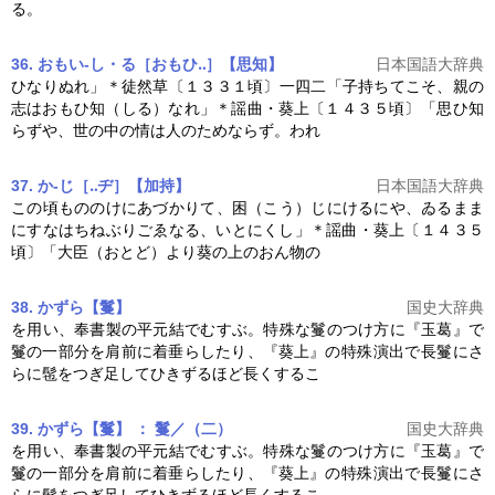
る。
36. おもい‐し・る［おもひ‥］【思知】
日本国語大辞典
ひなりぬれ」＊徒然草〔１３３１頃〕一四二「子持ちてこそ、親の
志はおもひ知（しる）なれ」＊謡曲・
葵上
〔１４３５頃〕「思ひ知
らずや、世の中の情は人のためならず。われ
37. か‐じ［‥ヂ］【加持】
日本国語大辞典
この頃もののけにあづかりて、困（こう）じにけるにや、ゐるまま
にすなはちねぶりごゑなる、いとにくし」＊謡曲・
葵上
〔１４３５
頃〕「大臣（おとど）より葵の上のおん物の
38. かずら【鬘】
国史大辞典
を用い、奉書製の平元結でむすぶ。特殊な鬘のつけ方に『玉葛』で
鬘の一部分を肩前に着垂らしたり、『
葵上
』の特殊演出で長鬘にさ
らに髢をつぎ足してひきずるほど長くするこ
39. かずら【鬘】 ： 鬘／（二）
国史大辞典
を用い、奉書製の平元結でむすぶ。特殊な鬘のつけ方に『玉葛』で
鬘の一部分を肩前に着垂らしたり、『
葵上
』の特殊演出で長鬘にさ