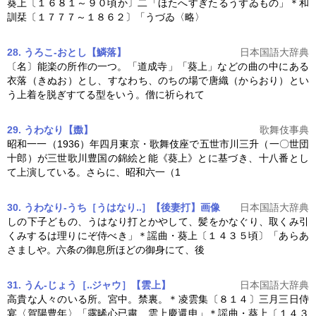
葵上
〔１６８１～９０頃か〕二「ほたへすぎたるうずゐもの」＊和
訓栞〔１７７７～１８６２〕「うづゐ〈略〉
28. うろこ‐おとし【鱗落】
日本国語大辞典
〔名〕能楽の所作の一つ。「道成寺」「
葵上
」などの曲の中にある
衣落（きぬお）とし、すなわち、のちの場で唐織（からおり）とい
う上着を脱ぎすてる型をいう。僧に祈られて
29. うわなり【嫐】
歌舞伎事典
昭和一一（1936）年四月東京・歌舞伎座で五世市川三升（一〇世団
十郎）が三世歌川豊国の錦絵と能《
葵上
》とに基づき、十八番とし
て上演している。さらに、昭和六一（1
30. うわなり‐うち［うはなり‥］【後妻打】
画像
日本国語大辞典
しの下子どもの、うはなり打とかやして、髪をかなぐり、取くみ引
くみするは理りにぞ侍べき」＊謡曲・
葵上
〔１４３５頃〕「あらあ
さましや。六条の御息所ほどの御身にて、後
31. うん‐じょう［‥ジャウ］【雲上】
日本国語大辞典
高貴な人々のいる所。宮中。禁裏。＊凌雲集〔８１４〕三月三日侍
宴〈賀陽豊年〉「露晞心已粛、雲上慶還申」＊謡曲・
葵上
〔１４３