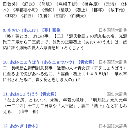
田敦盛》《経政》《熊坂》《烏帽子折》《橋弁慶》《景清》《鉢
木》《卒都婆小町》《鵜飼》《綾鼓》《
葵上
》《邯鄲》《放下僧》
《羽衣》《谷行》《生贄》《初雪》《白楽天》
9. あおい［あふひ］【葵】
画像
日本国語大辞典
〈略〉葵とは、ぜにの事」【二】「源氏物語」の第九帖の名。光源
氏二二歳から二三歳まで。源氏の正妻
葵上
（あおいのうえ）は、嫉
妬に狂う源氏の愛人六条御息所（ろくじょう
10. あお‐にょうぼう［あをニョウバウ］【青女房】
日本国語大辞典
二・長崎新左衛門尉意見事「近習の人々青女房（アヲにょうばう）
に至るまで悦びあへる処に」＊謡曲・
葵上
〔１４３５頃〕「破れ車
に召されたるに、青女房と思しき人の」(2
11. あおにょうぼう【青女房】
国史大辞典
「なま女房」ともいい、未熟、年若の意味。『明月記』元久元年
（一二〇四）十二月二日条や『太平記』、謡曲『
葵上
』などにもみ
える。 （山中 裕）
12. あか‐ぎ【赤木】
日本国語大辞典