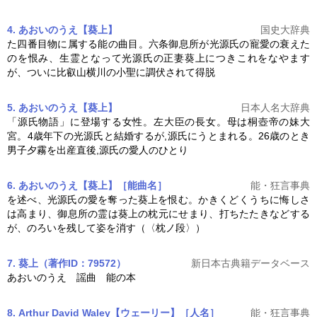
4. あおいのうえ【葵上】
国史大辞典
た四番目物に属する能の曲目。六条御息所が光源氏の寵愛の衰えた
のを恨み、生霊となって光源氏の正妻
葵上
につきこれをなやます
が、ついに比叡山横川の小聖に調伏されて得脱
5. あおいのうえ【葵上】
日本人名大辞典
「源氏物語」に登場する女性。左大臣の長女。母は桐壺帝の妹大
宮。4歳年下の光源氏と結婚するが,源氏にうとまれる。26歳のとき
男子夕霧を出産直後,源氏の愛人のひとり
6. あおいのうえ【葵上】［能曲名］
能・狂言事典
を述べ、光源氏の愛を奪った
葵上
を恨む。かきくどくうちに悔しさ
は高まり、御息所の霊は
葵上
の枕元にせまり、打ちたたきなどする
が、のろいを残して姿を消す（〈枕ノ段〉）
7. 葵上（著作ID：79572）
新日本古典籍データベース
あおいのうえ 謡曲 能の本
8. Arthur David Waley【ウェーリー】［人名］
能・狂言事典