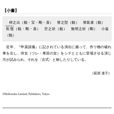
【小書】
梓之出（観・宝・剛・喜） 替之型（観） 替装束（観）
ながかもじ
長髢
（観・剛・喜） 空之祈（観） 無明之祈（剛） 小返
（観）
近年、『申楽談儀』に記されている演出に拠って、作リ物の破れ
車を出し、侍女（ツレ・車添の女）をシテとともに登場させる演じ
方が試みられ、それを〈古式〉と称したりしている。
［荻原 達子］
©Heibonsha Limited, Publishers, Tokyo