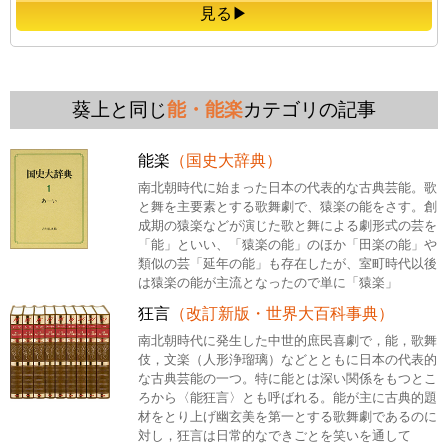
見る▶
葵上と同じ
能・能楽
カテゴリの記事
能楽
（国史大辞典）
南北朝時代に始まった日本の代表的な古典芸能。歌
と舞を主要素とする歌舞劇で、猿楽の能をさす。創
成期の猿楽などが演じた歌と舞による劇形式の芸を
「能」といい、「猿楽の能」のほか「田楽の能」や
類似の芸「延年の能」も存在したが、室町時代以後
は猿楽の能が主流となったので単に「猿楽」
狂言
（改訂新版・世界大百科事典）
南北朝時代に発生した中世的庶民喜劇で，能，歌舞
伎，文楽（人形浄瑠璃）などとともに日本の代表的
な古典芸能の一つ。特に能とは深い関係をもつとこ
ろから〈能狂言〉とも呼ばれる。能が主に古典的題
材をとり上げ幽玄美を第一とする歌舞劇であるのに
対し，狂言は日常的なできごとを笑いを通して