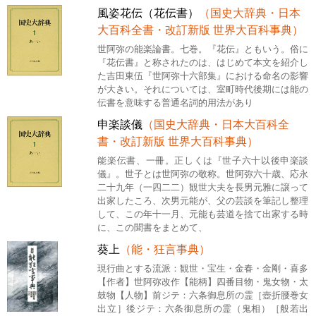
風姿花伝（花伝書）
（国史大辞典・日本
大百科全書・改訂新版 世界大百科事典）
世阿弥の能楽論書。七巻。『花伝』ともいう。俗に
『花伝書』と称されたのは、はじめて本文を紹介し
た吉田東伍『世阿弥十六部集』における命名の影響
が大きい。それについては、室町時代後期には能の
伝書を意味する普通名詞的用法があり
申楽談儀
（国史大辞典・日本大百科全
書・改訂新版 世界大百科事典）
能楽伝書、一冊。正しくは『世子六十以後申楽談
儀』。世子とは世阿弥の敬称。世阿弥六十歳、応永
二十九年（一四二二）観世大夫を長男元雅に譲って
出家したころ、次男元能が、父の芸談を筆記し整理
して、この年十一月、元能も芸道を捨て出家する時
に、この聞書をまとめて、
葵上
（能・狂言事典）
現行曲とする流派：観世・宝生・金春・金剛・喜多
【作者】世阿弥改作【能柄】四番目物・鬼女物・太
鼓物【人物】前ジテ：六条御息所の霊［壺折腰巻女
出立］後ジテ：六条御息所の霊（鬼相）［般若出