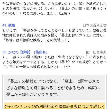
たは狂乱の女などに用いる。さらに長いかもじ（髢）を継ぎ足した
ものを長髢（ながかもじ）といい，《
葵上
》の小書〈空ノ祈（くう
のいのり）〉などに用いる。また，《玉葛（
49. 鉄輪
日本大百科全書
とりえず、「時節を待ってまたとるべし」と消えていく。教養と理
性に抑圧された貴婦人の恨みを描く『
葵上
あおいのうえ』に対し、
『鉄輪』は直接的な嫉妬しっとの復讐ふくし
50. かなわ【鉄輪】［能曲名］
能・狂言事典
）。 後ジテの面〈橋姫〉または〈生成（なまなり）〉に表される
ような嫉妬をテーマとする。しかも《
葵上
》や《道成寺》とちがっ
て、市井の一婦人の嫉妬であるだけに、ひた
「葵上」の情報だけではなく、「葵上」に関するさま
ざまな情報も同時に調べることができるため、幅広い
視点から知ることができます。
ジャパンナレッジの利用料金や収録辞事典について詳しく