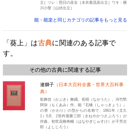
立］ツレ：照日の巫女［水衣着流巫出立］ワキ：横
川小聖［山伏出立］
能・能楽と同じカテゴリの記事をもっと見る
「葵上」は
古典
に関連のある記事で
す。
その他の古典に関連する記事
連獅子
（日本大百科全書・世界大百科事
典）
歌舞伎（かぶき）舞踊。長唄（ながうた）。河竹黙
阿弥（もくあみ）作。能『石橋（しゃっきょう）』
の替（かわり）の型からの名称で、1861年（文久
1）5月、2世杵屋勝三郎（きねやかつさぶろう）が
作曲、初世花柳寿輔（はなやぎじゅすけ）が子芳次
郎（よしじろう）