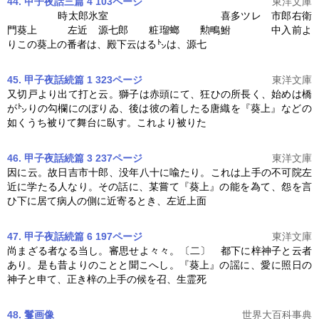
44. 甲子夜話三篇 4 103ページ
東洋文庫
時太郎氷室 喜多ツレ 市郎右衛
門
葵上
左近 源七郎 粧瑠螂 勲鴫鮒 中入前よ
りこの
葵上
の番者は、殿下云はる㌧は、源七
45. 甲子夜話続篇 1 323ページ
東洋文庫
又切戸より出て打と云。獅子は赤頭にて、狂ひの所長く、始めは橋
が㌧りの勾欄にのぼりゐ、後は彼の着したる唐織を『
葵上
』などの
如くうち被りて舞台に臥す。これより被りた
46. 甲子夜話続篇 3 237ページ
東洋文庫
因に云。故日吉市十郎、没年八十に喩たり。これは上手の不可院左
近に学たる人なり。その話に、某嘗て『
葵上
』の能を為て、怨を言
ひ下に居て病人の側に近寄るとき、左近上面
47. 甲子夜話続篇 6 197ページ
東洋文庫
尚まざる者なる当し。審思せよ々々。〔二〕 都下に梓神子と云者
あり。是も昔よりのことと聞こへし。『
葵上
』の謡に、愛に照日の
神子と申て、正き梓の上手の候を召、生霊死
48. 鬘
画像
世界大百科事典