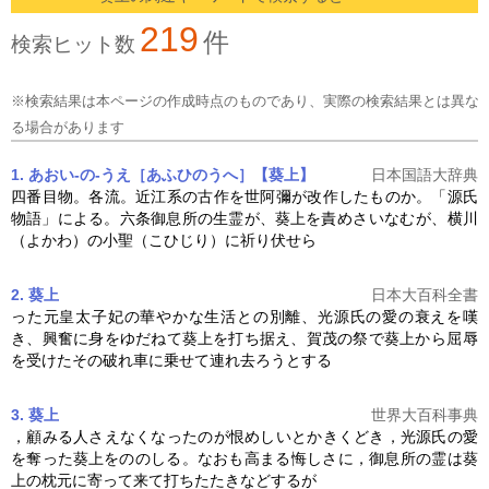
219
件
検索ヒット数
※検索結果は本ページの作成時点のものであり、実際の検索結果とは異な
る場合があります
1. あおい‐の‐うえ［あふひのうへ］【葵上】
日本国語大辞典
四番目物。各流。近江系の古作を世阿彌が改作したものか。「源氏
物語」による。六条御息所の生霊が、
葵上
を責めさいなむが、横川
（よかわ）の小聖（こひじり）に祈り伏せら
2. 葵上
日本大百科全書
った元皇太子妃の華やかな生活との別離、光源氏の愛の衰えを嘆
き、興奮に身をゆだねて
葵上
を打ち据え、賀茂の祭で
葵上
から屈辱
を受けたその破れ車に乗せて連れ去ろうとする
3. 葵上
世界大百科事典
，顧みる人さえなくなったのが恨めしいとかきくどき，光源氏の愛
を奪った
葵上
をののしる。なおも高まる悔しさに，御息所の霊は
葵
上
の枕元に寄って来て打ちたたきなどするが