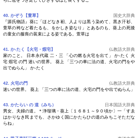
らに髢をつぎ足してひきずるほど長くするこ
40. かぞう【萱草】
国史大辞典
『源氏物語』葵に「ほどなき衵、人よりは黒う染めて、黒き汗衫、
萱草の袴など着たるも、をかしき姿なり」とあるのも、
葵上
の死後
の童女の服喪の装束による姿である。萱草は
41. か‐たく【火宅・煆宅】
仏教語大辞典
家のこと。 日本永代蔵 二・三 「心の燃る火宅を出て」 か‐たく 火
宅 煆宅 の門 迷いの世界。
葵上
「三つの車に法の道、火宅の門をや
出でぬらん」 か‐たく
42. 火宅の門
仏教語大辞典
迷いの世界。
葵上
「三つの車に法の道、火宅の門をや出でぬらん」
43. かたらい の 道（みち）
日本国語大辞典
男女、夫婦の道。＊浄瑠璃・
葵上
〔１６８１～９０頃か〕一「すゑ
はかりなき民までも、さかゆく国にかたらひの道のみちこそただな
らね」