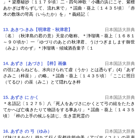
」＊梁塵秘抄〔１１７９頃〕二・四句神歌「小磯の浜にこそ、紫檀
あかぎは寄らずして、流れ来で」＊謡曲・
葵上
〔１４３５頃〕「赤
木の数珠の苛高（いらたか）を」＊義経記〔
13. あきつ‐きみ【明津君・秋津君】
日本国語大辞典
〔名〕（秋津島の君の意）天皇の敬称。＊浄瑠璃・
葵上
〔１６８１
～９０頃か〕一「ゆづりのあとの秋津君、うけつぎまします御世
（みよ）のかず」＊浄瑠璃・傾城酒呑童子〔１
14. あずさ［あづさ］【梓】
画像
日本国語大辞典
の弦にあらねども、水向けられて虚（うか）とは憑らず」(4)「あず
さみこ（梓巫）」の略。＊謡曲・
葵上
〔１４３５頃〕「ここに照日
（てるひ）の巫（みこ）とて隠れなき梓
15. あずさ に かく
日本国語大辞典
＊名語記〔１２７５〕八「死人をあづさにかくとて弓の絃をたたき
てかへば亡魂きたりて物語をする事あり」＊謡曲・
葵上
〔１４３５
頃〕「梓の上手の候ふを請じ、生き霊死霊の
16. あずさ の 弓（ゆみ）
日本国語大辞典
ば妹はまかなし持ちて行く安都佐能由美（アヅサノユミ）の弓束