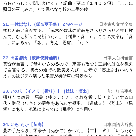
ろおどろしくぞ聞こえける」＊謡曲・
葵上
〔１４３５頃〕「ここに
照日の巫（みこ）とて隠れなき梓の上手の候
21. 一休ばなし（仮名草子集） 276ページ
日本古典文学全集
揉むと高い音がする。「赤木の数珠の苛高をさらりさらりと押し揉
んで、ひと祈りこそ祈つたれ」（謡曲・
葵上
）。ここの文章は「
葵
上
」によるか。「念」。考え。思慮。「たつ
22. 田舎源氏（歌舞伎舞踊劇）
日本大百科全書
黄昏が自害して母をいさめるので、東雲も改心し宝剣の所在を教え
て自害する。初めの道行の艶美えんび、古寺で『
葵上
あおいのう
え』の後ジテを装った東雲が御所車の背景から
23. いのり【イノリ（祈り）】［技法・演出］
能・狂言事典
猛りたつ怨霊・悪霊（後ジテ）と、それを祈り伏せようとする山
伏・僧侶（ワキ）の闘争をあらわす働事。《道成寺》《
葵上
》《黒
塚》にあり、流派によっては《飛雲》にも用い
24. いら‐たか【苛高】
日本国語大辞典
蔓の手たゆき、零余子（ぬかご）かづら」【二】〔名〕「いらたか