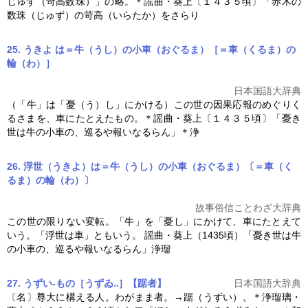
じゅず（苛高数珠）」の略。＊謡曲・
葵上
〔１４３５頃〕「赤木の
数珠（じゅず）の苛高（いらたか）をさらり
25. うきよ は＝牛（うし）の小車（おぐるま）［＝車（くるま）の
輪（わ）］
日本国語大辞典
（「牛」は「憂（う）し」にかける）この世の因果応報のめぐりく
るさまを、車にたとえたもの。＊謡曲・
葵上
〔１４３５頃〕「憂き
世は牛の小車の、巡るや報いなるらん」＊浄
26. 浮世（うきよ）は＝牛（うし）の小車（おぐるま）〔＝車（く
るま）の輪（わ）〕
故事俗信ことわざ大辞典
この世の限りない変転。「牛」を「憂し」にかけて、車にたとえて
いう。「浮世は車」ともいう。 謡曲・
葵上
（1435頃）「憂き世は牛
の小車の、巡るや報いなるらん」浄瑠
27. うずい‐もの［うずゐ‥］【踞者】
日本国語大辞典
〔名〕尊大に構える人。わがまま者。→踞（うずい）。＊浄瑠璃・