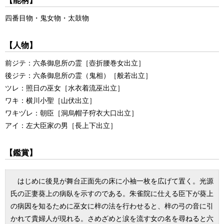
【能柄】
四番目物・鬼女物・太鼓物
【人物】
前ジテ：
六条御息所の霊［壺折腰巻女出立］
後ジテ：
六条御息所の霊（鬼相）［般若出立］
ツレ：
照日の巫女［水衣着流巫出立］
ワキ：
横川小聖［山伏出立］
ワキヅレ：
朝臣［洞烏帽子狩衣大口出立］
アイ：
左大臣家の男［長上下出立］
【鑑賞】
はじめに後見が舞台正面先の床に小袖一枚を広げて置く。光源
氏の正妻
葵上
の病臥を示すのである。朱雀院に仕える臣下が
葵上
の病因を知るために巫女に梓の法を行わせると、梓の弓の音に引
かれて貴婦人が現れる。さめざめと涙を流す女の名を尋ねると六