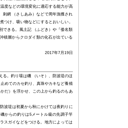
、温度などの環境変化に適応する能力が高
、刺網 （さしあみ）などで周年漁獲され
、煮つけ、吸い物などにするとおいしい。
別できる。風土記 （ふどき）や『倭名類
代沖積層からクロダイ類の化石が出ている
2017年7月19日
える。釣り場は磯 （いそ）、防波堤のほ
を止めてのカセ釣り、真珠やカキなど養殖
いかだ）を浮かせ、この上から釣るのもあ
、防波堤は初夏から秋にかけては夜釣りに
磯からの釣りは5メートル級の先調子竿
カラスガイなどをつける。地方によっては