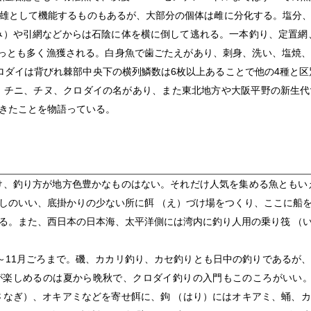
雄として機能するものもあるが、大部分の個体は雌に分化する。塩分
み）や引網などからは石陰に体を横に倒して逃れる。一本釣り、定置網
もっとも多く漁獲される。白身魚で歯ごたえがあり、刺身、洗い、塩焼
ロダイは背びれ棘部中央下の横列鱗数は6枚以上あることで他の4種と区
、チニ、チヌ、クロダイの名があり、また東北地方や大阪平野の新生
きたことを物語っている。
け、釣り方が地方色豊かなものはない。それだけ人気を集める魚ともい
しのいい、底掛かりの少ない所に餌 （え）づけ場をつくり、ここに船
る。また、西日本の日本海、太平洋側には湾内に釣り人用の乗り筏 （
11月ごろまで。磯、カカリ釣り、カセ釣りとも日中の釣りであるが
が楽しめるのは夏から晩秋で、クロダイ釣りの入門もこのころがいい。
さなぎ）、オキアミなどを寄せ餌に、鉤 （はり）にはオキアミ、蛹、