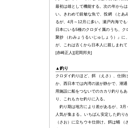
最初は雄として機能する。次の年からは
い。きわめて鋭敏な魚で、投網 （とあ
るが、4月～12月に多い。瀬戸内海で
日本にいる5種のクロダイ属のうち、ク
聚抄 （わみょうるいじゅしょう）』に
が、これは古くから日本人に親しまれて
[赤崎正人]
[尼岡邦夫]
▲
釣り
クロダイ釣りほど、餌 （えさ）、仕掛
か、西日本では内湾の波が静かで、潮通
用施設に船をつないでのカカリ釣りもあ
り、これもカセ釣りに入る。
釣り期は地方により差があるが、3月～
人気が集まる。いちばん安定した釣り
（さお）に立ちウキ仕掛け。餌は蛹 （