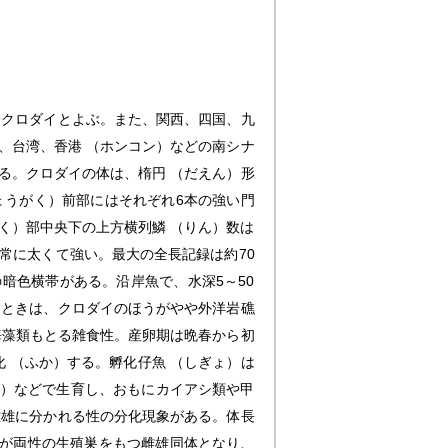
をクロダイとよぶ。また、関西、四国、九
、台湾、香港 （ホンコン）などの南シナ
る。クロダイの体は、楕円 （だえん）形
ょうがく）前部にはそれぞれ6本の強い門
ょく）部中央下の上方横列鱗 （りん）数は
非常に太くて強い。最大の全長記録は約70
暗色横帯がある。沿岸魚で、水深5～50
るときは、クロダイのほうがやや外洋岩礁
海藻類もとる雑食性。産卵期は晩春から初
化 （ふか）する。孵化仔魚 （しぎょ）は
ば）などで生育し、おもにカイアシ類や甲
雌雄に分かれる性の分化現象がある。体長
魚が両性の生殖巣をもつ雌雄同体となり、