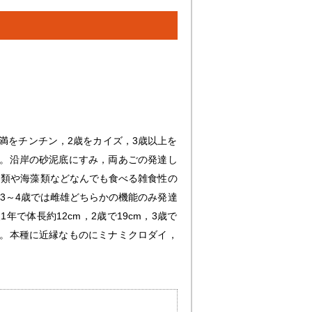
満をチンチン，2歳をカイズ，3歳以上を
る。沿岸の砂泥底にすみ，両あごの発達し
イ類や海藻類などなんでも食べる雑食性の
3～4歳では雌雄どちらかの機能のみ発達
で体長約12cm，2歳で19cm，3歳で
る。本種に近縁なものにミナミクロダイ，