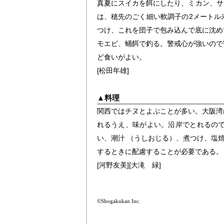
真夏にスイカを餌にしたり、ミカン、サ
は、穂先のごく細い軟調子の2メートル
つけ、これを団子で包み込んで底に沈め
モエビ、蛹餌で釣る。警戒心が強いので
ど食いがよい。
[松田年雄]
▲
料理
関西ではチヌとよぶことが多い。大阪湾
れるうえ、味がよい。沿岸でとれるの
い、潮汁 （うしおじる）、煮つけ、塩
するときに配慮することが必要である。
[河野友美]
[大滝 緑]
©Shogakukan Inc.