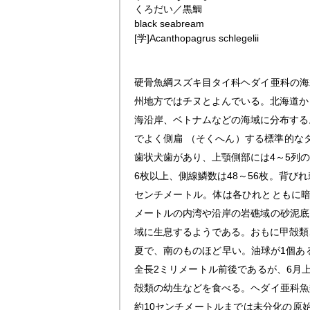
くろだい／黒鯛
black seabream
[学]
Acanthopagrus schlegelii
硬骨魚綱スズキ目タイ科ヘダイ亜科の海
州地方ではチヌとよんでいる。北海道か
海沿岸、ベトナムなどの海域に分布する
でよく側扁 （そくへん）する標準的な
歯状犬歯があり、上顎側部には4～5列の
6枚以上、側線鱗数は48～56枚。背び
センチメートル。体は各ひれとともに暗
メートルの内湾や沿岸の岩礁域の砂泥底
域に生息するようである。おもに甲殻類
夏で、南のものほど早い。油球が1個ある
全長2ミリメートル前後であるが、6月
殻類の幼生などを食べる。ヘダイ亜科魚
約10センチメートルまでは未分化の原