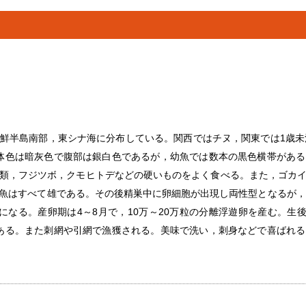
鮮半島南部，東シナ海に分布している。関西ではチヌ，関東では1歳未
。体色は暗灰色で腹部は銀白色であるが，幼魚では数本の黒色横帯があ
類，フジツボ，クモヒトデなどの硬いものをよく食べる。また，ゴカ
魚はすべて雄である。その後精巣中に卵細胞が出現し両性型となるが，
なる。産卵期は4～8月で，10万～20万粒の分離浮遊卵を産む。生後1年
である。また刺網や引網で漁獲される。美味で洗い，刺身などで喜ばれ