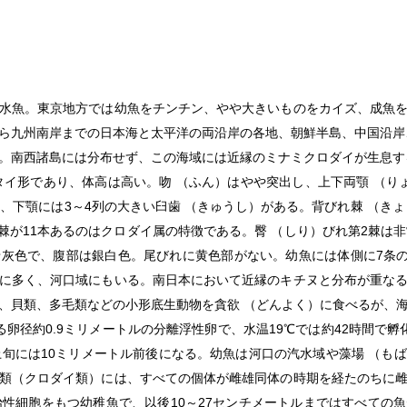
水魚。東京地方では幼魚をチンチン、やや大きいものをカイズ、成魚
ら九州南岸までの日本海と太平洋の両沿岸の各地、朝鮮半島、中国沿岸
。南西諸島には分布せず、この海域には近縁のミナミクロダイが生息す
タイ形であり、体高は高い。吻 （ふん）はやや突出し、上下両顎 （り
、下顎には3～4列の大きい臼歯 （きゅうし）がある。背びれ棘 （き
れ棘が11本あるのはクロダイ属の特徴である。臀 （しり）びれ第2棘は
灰色で、腹部は銀白色。尾びれに黄色部がない。幼魚には体側に7条の
に多く、河口域にもいる。南日本において近縁のキチヌと分布が重な
、貝類、多毛類などの小形底生動物を貪欲 （どんよく）に食べるが、
卵径約0.9ミリメートルの分離浮性卵で、水温19℃では約42時間で孵
上旬には10ミリメートル前後になる。幼魚は河口の汽水域や藻場 （も
類（クロダイ類）には、すべての個体が雌雄同体の時期を経たのちに
始性細胞をもつ幼稚魚で、以後10～27センチメートルまではすべての