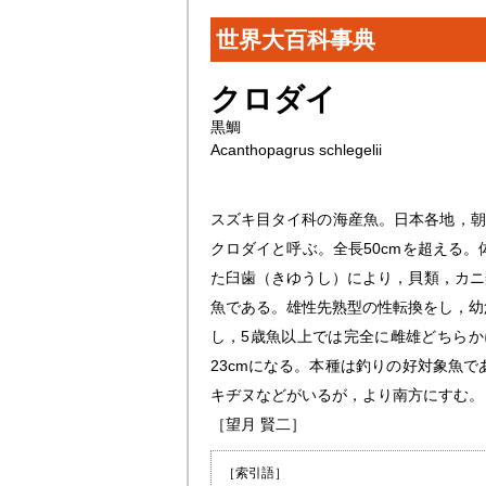
世界大百科事典
クロダイ
黒鯛
Acanthopagrus schlegelii
スズキ目タイ科の海産魚。日本各地，朝
クロダイと呼ぶ。全長50cmを超える
た臼歯（きゆうし）により，貝類，カニ
魚である。雄性先熟型の性転換をし，幼
し，5歳魚以上では完全に雌雄どちらかに
23cmになる。本種は釣りの好対象魚
キヂヌなどがいるが，より南方にすむ。
［望月 賢二］
［索引語］