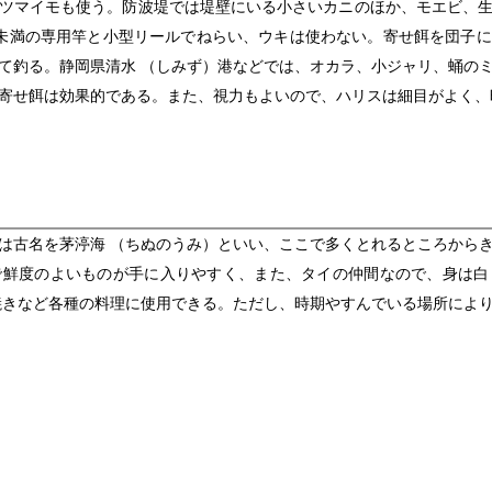
ツマイモも使う。防波堤では堤壁にいる小さいカニのほか、モエビ、
未満の専用竿と小型リールでねらい、ウキは使わない。寄せ餌を団子
て釣る。静岡県清水 （しみず）港などでは、オカラ、小ジャリ、蛹の
寄せ餌は効果的である。また、視力もよいので、ハリスは細目がよく、
は古名を茅渟海 （ちぬのうみ）といい、ここで多くとれるところから
で鮮度のよいものが手に入りやすく、また、タイの仲間なので、身は白
焼きなど各種の料理に使用できる。ただし、時期やすんでいる場所によ