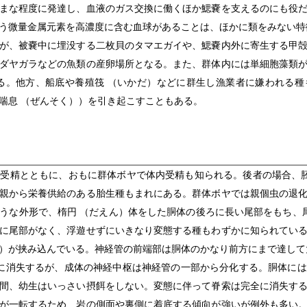
まな程度に発達し、血液のガス交換に働くほか鰓嚢を支えるのにも役だ
う微量金属元素を高濃度に含む血球があることは、ほかに類をみない特
が、被嚢中に埋没する二枚貝のタマエガイや、鰓嚢内外に寄生する甲殻
ダヤガラなどの魚類の産卵場所となる。また、群体内には単細胞藻類
る。他方、船底や養殖筏 （いかだ）などに群生し漁業者に嫌われる
喘息 （ぜんそく））を引き起こすこともある。
受精とともに、おもに群体ボヤで体内受精も知られる。後者の場合、胚
親から栄養供給のある胎生種もまれにある。群体ボヤでは親個虫の退
うな外形で、楕円 （だえん）体をした胴体の後ろに長い尾部をもち、
に尾部がなく、浮遊せずにいきなり変態する種もわずかに知られてい
）が挟み込んでいる。神経管の前端部は胴体のかなり前方にまで達して
に消失するが、成体の神経中枢は神経管の一部から分化する。胴体に
間、幼生はいっさい摂餌をしない。変態に伴って脊索は完全に消失す
が一転するため、岩の側面や裏側に着底する傾向が強いが例外も多い