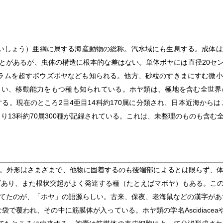
かいしょう）亜綱に属する海産動物の総称。汽水域にも生息する。成体
とがあるが、虫体の構造に根本的な差はない。単体ボヤには直径20セ
ラムを超すボウズボヤなども知られる。他方、砂粒のすきまにすむ微
しい、移動能力をもつ種も知られている。ホヤ類は、極地を含む全世界
する。現在のところ2目4亜目14科約170属に分類され、日本近海から
り13科約70属300種が記録されている。これは、未整理のものも含む
。外形はさまざまで、他物に固着するのも後端部によるとは限らず、
ずあり、また根状突起がよく発達する種（たとえばマボヤ）もある。こ
てたのが、「ホヤ」の語源らしい。古来、保夜、老海鼠などの漢字があ
覆われ、その中に筋膜体が入っている。ホヤ類の学名Ascidiaceaやそ