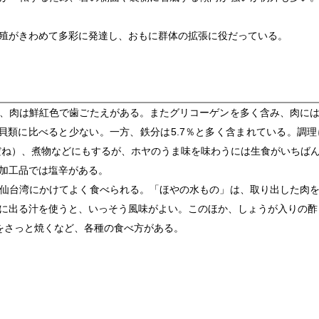
殖がきわめて多彩に発達し、おもに群体の拡張に役だっている。
、肉は鮮紅色で歯ごたえがある。またグリコーゲンを多く含み、肉に
貝類に比べると少ない。一方、鉄分は5.7％と多く含まれている。調
だね）、煮物などにもするが、ホヤのうま味を味わうには生食がいちば
加工品では塩辛がある。
仙台湾にかけてよく食べられる。「ほやの水もの」は、取り出した肉を
に出る汁を使うと、いっそう風味がよい。このほか、しょうが入りの酢
をさっと焼くなど、各種の食べ方がある。