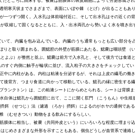
見立てたところに由来する。被嚢は筋膜体の表皮細胞によって分泌形成さ
透明寒天状までさまざまで、表面にいぼや棘 （とげ）が出ることもあ
が一つずつ開く。入水孔は体前端付近に、そして出水孔はその近くの
収縮して固くなるとともに、入・出水両孔から勢いよく水を噴き出すところ
いて、内臓を包み込んでいる。内臓のうち通常もっとも広い部分を占
ぽりと取り囲まれる。囲鰓腔の外壁が筋膜にあたる。鰓嚢は咽頭壁 （
孔とよぶ）が整然と並ぶ。鰓嚢は前方で入水孔と、そして後方では食道
孔のすぐ内側に触手が輪状に並び、流入粒子の大きさをチェックしてい
正中に内柱がある。内柱は粘液を分泌するが、それは上皮の繊毛の働
て後背方、つまり食道に向かって移動している。鰓孔の縁に密生する
プランクトン）は、この粘液シートにからめとられる。シートは背膜ま
水自体は鰓孔から囲鰓腔に出て、ここに開く肛門 （こうもん）や生殖腺
摂餌 （せつじ）法（濾過 （ろか）摂餌）によるのがホヤの通例であ
椎 （むせきつい）動物をまる飲みにするらしい。
筋膜体に相当し、被嚢（共同外皮という）にいろいろな程度に埋まり込
をはじめさまざまな外形を示すこともある。個虫どうしが血管系で連絡