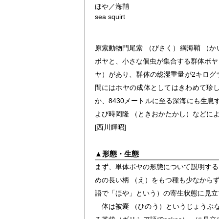
ほや／海鞘
sea squirt
原索動物門尾索 （びさく）綱海鞘 （
ボヤと、小さな個虫が集合する群体ボヤ
ヤ）があり、群体の総湿重量が2キログ
間にはホヤの成体としてはきわめて珍
か、8430メートルに至る深海にも生息
よび時岡隆 （ときおかたかし）などによ
[西川輝昭]
▲
形態・生態
まず、単体ボヤの形態について説明する
めの長い柄 （え）をもつ種も少なから
語で「ほや」という）の寄生状態に見立
体は被嚢 （ひのう）というじょうぶな袋で