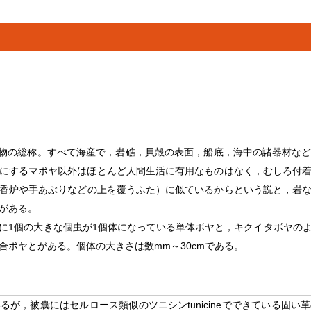
る原索動物の総称。すべて海産で，岩礁，貝殻の表面，船底，海中の諸器材
，食用にするマボヤ以外はほとんど人間生活に有用なものはなく，むしろ付
香炉や手あぶりなどの上を覆うふた）に似ているからという説と，岩
がある。
1個の大きな個虫が1個体になっている単体ボヤと，キクイタボヤの
合ボヤとがある。個体の大きさは数mm～30cmである。
が，被囊にはセルロース類似のツニシンtunicineでできている固