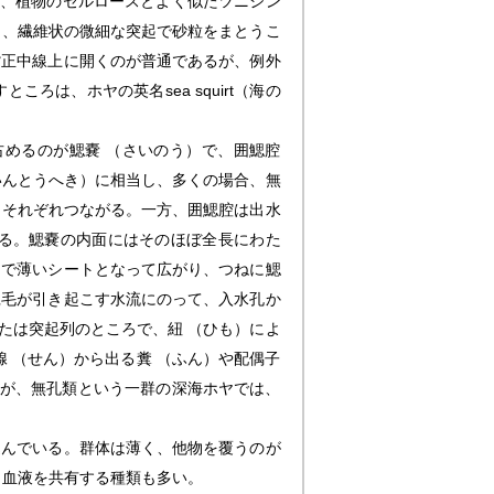
れ、植物のセルロースとよく似たツニシン
り、繊維状の微細な突起で砂粒をまとうこ
背正中線上に開くのが普通であるが、例外
は、ホヤの英名sea squirt（海の
めるのが鰓嚢 （さいのう）で、囲鰓腔
いんとうへき）に相当し、多くの場合、無
とそれぞれつながる。一方、囲鰓腔は出水
る。鰓嚢の内面にはそのほぼ全長にわた
きで薄いシートとなって広がり、つねに鰓
繊毛が引き起こす水流にのって、入水孔か
たは突起列のところで、紐 （ひも）によ
 （せん）から出る糞 （ふん）や配偶子
るが、無孔類という一群の深海ホヤでは、
んでいる。群体は薄く、他物を覆うのが
し血液を共有する種類も多い。