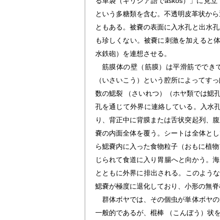
る革袋（ギリシア語でaskos）」に
という多糖類を含む。不透明皮革状から
ともある。被嚢の表面に入水孔と出水孔
も珍しくない。被嚢に刺激を加えると体が
水鉄砲）を連想させる。
筋膜体の壁（筋膜）は平滑筋でできて
（いさいこう）という腔所によってすっ
数の鰓裂 （さいれつ）（ホヤ類では鰓
孔を通じて外界に連絡している。入水
り、背正中に背膜または舌状突起列、腹
嚢の内面全体を覆う。シートは全体とし
ら鰓嚢内に入った食物粒子（おもに植物
じられて食道に入り胃腸へと向かう。海
とともに外界に排出される。このような
鰓嚢が極度に退化しており、小形の無脊
群体ボヤでは、その個虫が単体ボヤの
一般的であるが、棍棒 （こんぼう）状