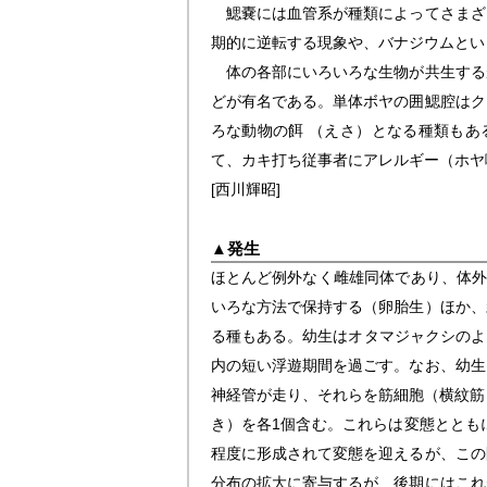
鰓嚢には血管系が種類によってさまざ
期的に逆転する現象や、バナジウムとい
体の各部にいろいろな生物が共生する
どが有名である。単体ボヤの囲鰓腔はク
ろな動物の餌 （えさ）となる種類もあ
て、カキ打ち従事者にアレルギー（ホヤ
[西川輝昭]
▲
発生
ほとんど例外なく雌雄同体であり、体外
いろな方法で保持する（卵胎生）ほか、
る種もある。幼生はオタマジャクシのよ
内の短い浮遊期間を過ごす。なお、幼生
神経管が走り、それらを筋細胞（横紋筋
き）を各1個含む。これらは変態ととも
程度に形成されて変態を迎えるが、この
分布の拡大に寄与するが、後期にはこれ