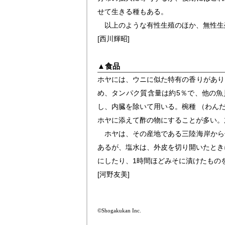
せて生きる種もある。
以上のような有性生殖のほか、無性生
[西川輝昭]
▲
食品
ホヤには、ウニに似た特有の香りがあり
め、タンパク質含量は約5％で、他の魚
し、内臓を除いて用いる。椀種 （わん
ホヤに添えて酢の物にすることが多い。
ホヤは、その産地である三陸海岸から
あるが、塩水は、外皮を切り開いたとき
にしたり、1時間ほどみそに漬けたもの
[河野友美]
©Shogakukan Inc.