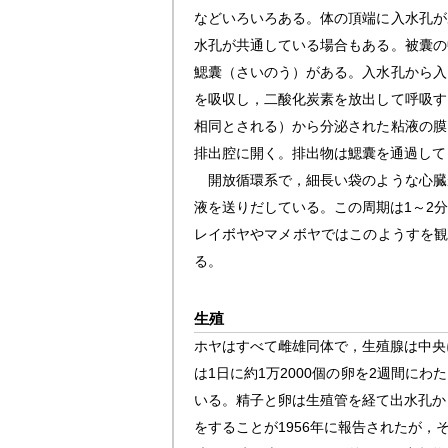
などいろいろある。体の頂端に入水孔が
水孔が共通している場合もある。被囊の
鰓囊（さいのう）がある。入水孔から入
を吸収し，二酸化炭素を放出して呼吸す
相同とされる）から分泌された粘液の膜
排出腔に開く。排出物は鰓囊を通過して
開放循環系で，細長い袋のような心臓
液を送りだしている。この周期は1～2
レイボヤやマメボヤではこのようすを観
る。
生殖
ホヤはすべて雌雄同体で，生殖腺は中央
は1日に約1万2000個の卵を2週間に
いる。精子と卵は生殖管を経て出水孔か
をすることが1956年に報告されたが，