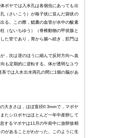
群体ボヤでは入水孔は各個虫にあっても出
鰓孔（さいこう）が格子状に並んだ袋状の
れ出る。この際，鰓囊の血管が水中の酸素
内柱（ないちゆう）（脊椎動物の甲状腺と
曲した管であり，胃から腸へ続き，肛門は
が，次は逆のほうに縮んで反対方向へ血
方向も定期的に逆転する。体が透明なユウ
経系では入水出水両孔の間に1個の脳があ
大きさは，ほぼ直径0.3mmで，マボヤ
く。またシロボヤはほとんど一年中産卵して
息するマボヤは11月の午前中に放卵放精
るものがあることがわかった。このように生