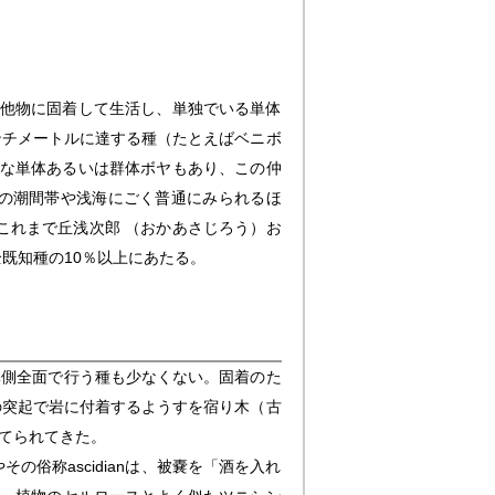
は他物に固着して生活し、単独でいる単体
ンチメートルに達する種（たとえばベニボ
小な単体あるいは群体ボヤもあり、この仲
の潮間帯や浅海にごく普通にみられるほ
はこれまで丘浅次郎 （おかあさじろう）お
全既知種の10％以上にあたる。
体側全面で行う種も少なくない。固着のた
の突起で岩に付着するようすを宿り木（古
てられてきた。
の俗称ascidianは、被嚢を「酒を入れ