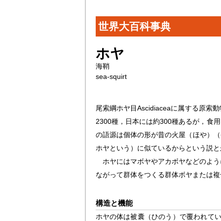
世界大百科事典
ホヤ
海鞘
sea-squirt
尾索綱ホヤ目Ascidiaceaに属す
2300種，日本には約300種あるが
の語源は個体の形が昔の火屋（ほや）（
ホヤという）に似ているからという説と
ホヤにはマボヤやアカボヤなどのように
ながって群体をつくる群体ボヤまたは複
構造と機能
ホヤの体は被囊（ひのう）で覆われている