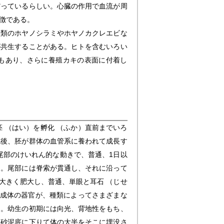
っているらしい。心臓の作用で血流が周
徴である。
類のホヤノシラミやホヤノカクレエビな
が共生することがある。ヒトを含むいろい
種もあり、さらに養殖カキの表面に付着し
 （はい）を孵化 （ふか）直前までいろ
化後、胚が群体の血管系に養われて成長す
尾部のけいれん的な動きで、普通、1日以
る。尾部には脊索が貫通し、それに沿って
大きく肥大し、普通、単眼と耳石 （じせ
は成体の器官が、種類によってさまざまな
る。幼生の初期には向光、背地性をもち、
。砂泥底に下りて体の大半をそこに埋没さ