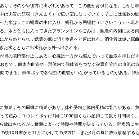
あり，そのやや後方に出水孔があって，この側が背側になる。しかし
中は肉質の筋膜（きんまく）で広い室になっていて，そこには無数の
った水は，この鰓囊の中に入り，鰓孔から囲鰓腔（いさいこう）へ流
る。水とともに入ってきたプランクトンやごみは，鰓囊の内側にある
にからめとられ，鰓囊の底に開く食道へと運ばれる。消化管は短い屈
きた水とともに出水孔から外へ出される。
が胃の噴門部付近にある。心臓は一方から縮んでいって血液を押しだす
分おきで，個体内血管や，群体内で個体管をつなぐ被囊血管内の血流の
察できる。群体ボヤで各個虫の血管がつながっているものがある。神
に卵巣，その周縁に精巣があり，体外受精と体内受精の場合がある。卵の
わたって産み，ユウレイボヤは1回に1000個くらい産卵して数ヵ月間続
ら放出されるが，種類によって時期や時間が決まっている。陸奥湾に生
その後10月末から11月にかけての夕方に，また4月の昼に放卵放精す