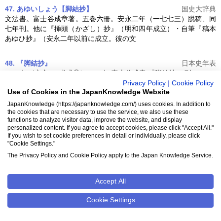
47. あゆいしょう【脚結抄】
国史大辞典
文法書。富士谷成章著。五巻六冊。安永二年（一七七三）脱稿、同
七年刊。他に『挿頭（かざし）抄』（明和四年成立）・自筆『稿本
あゆひ抄』（安永二年以前に成立。彼の文
48. 『脚結抄』
日本史年表
1778年〈安永7 戊戌⑦〉 この年 富士谷成章 『脚結抄』 刊。
Privacy Policy
|
Cookie Policy
Use of Cookies in the JapanKnowledge Website
49. あゆい‐は［あゆひ‥］【脚結派】
日本国語大辞典
JapanKnowledge (https://japanknowledge.com/) uses cookies. In addition to
〔名〕本居宣長の玉緒派に対して、語学書「脚結抄」の著者富士谷
the cookies that are necessary to use the service, we also use these
成章（なりあきら）をはじめ、富士谷御杖（みつえ）、保田光則ら
functions to analyze visitor data, improve the website, and display
の一派をさしていう。
personalized content. If you agree to accept cookies, please click "Accept All."
If you wish to set cookie preferences in detail or individually, please click
"Cookie Settings."
50. あ‐ゆ・う［‥ゆふ］【足結】
日本国語大辞典
The Privacy Policy and Cookie Policy apply to the Japan Knowledge Service.
を求めむと足結（あゆひ）出で濡れぬこの川の瀬に〈作者未詳〉」
アユ
Accept All
Cookie Settings
「アユ」の情報だけではなく、「アユ」に関するさま
ざまな情報も同時に調べることができるため、幅広い