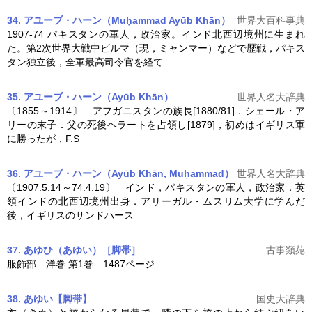
34. アユーブ・ハーン（Muḥammad Ayūb Khān）
世界大百科事典
1907-74 パキスタンの軍人，政治家。インド北西辺境州に生まれ
た。第2次世界大戦中ビルマ（現，ミャンマー）などで歴戦，パキス
タン独立後，全軍最高司令官を経て
35. アユーブ・ハーン（Ayūb Khān）
世界人名大辞典
〔1855～1914〕 アフガニスタンの族長[1880/81]．シェール・ア
リーの末子．父の死後ヘラートを占領し[1879]，初めはイギリス軍
に勝ったが，F.S
36. アユーブ・ハーン（Ayūb Khān, Muḥammad）
世界人名大辞典
〔1907.5.14～74.4.19〕 インド，パキスタンの軍人，政治家．英
領インドの北西辺境州出身．アリーガル・ムスリム大学に学んだ
後，イギリスのサンドハース
37. あゆひ
（あゆい）
［脚帯］
古事類苑
服飾部 洋巻 第1巻 1487ページ
38. あゆい【脚帯】
国史大辞典