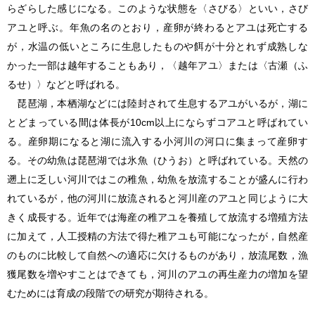
らざらした感じになる。このような状態を〈さびる〉といい，さび
アユと呼ぶ。年魚の名のとおり，産卵が終わるとアユは死亡する
が，水温の低いところに生息したものや餌が十分とれず成熟しな
かった一部は越年することもあり，〈越年アユ〉または〈古瀬（ふ
るせ）〉などと呼ばれる。
琵琶湖，本栖湖などには陸封されて生息するアユがいるが，湖に
とどまっている間は体長が10cm以上にならずコアユと呼ばれてい
る。産卵期になると湖に流入する小河川の河口に集まって産卵す
る。その幼魚は琵琶湖では氷魚（ひうお）と呼ばれている。天然の
遡上に乏しい河川ではこの稚魚，幼魚を放流することが盛んに行わ
れているが，他の河川に放流されると河川産のアユと同じように大
きく成長する。近年では海産の稚アユを養殖して放流する増殖方法
に加えて，人工授精の方法で得た稚アユも可能になったが，自然産
のものに比較して自然への適応に欠けるものがあり，放流尾数，漁
獲尾数を増やすことはできても，河川のアユの再生産力の増加を望
むためには育成の段階での研究が期待される。