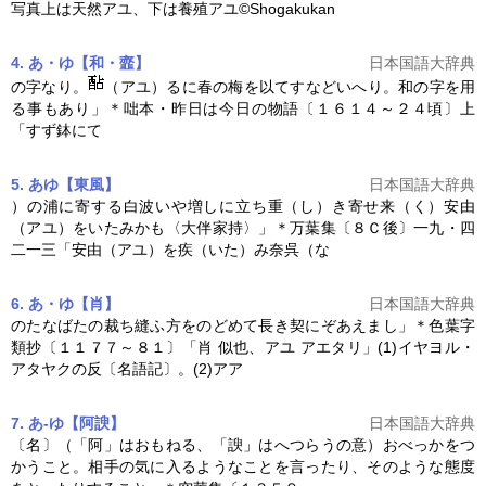
写真上は天然
アユ
、下は養殖
アユ
©Shogakukan
4. あ・ゆ【和・韲】
日本国語大辞典
の字なり。
（
アユ
）るに春の梅を以てすなどいへり。和の字を用
る事もあり」＊咄本・昨日は今日の物語〔１６１４～２４頃〕上
「すず鉢にて
5. あゆ【東風】
日本国語大辞典
）の浦に寄する白波いや増しに立ち重（し）き寄せ来（く）安由
（
アユ
）をいたみかも〈大伴家持〉」＊万葉集〔８Ｃ後〕一九・四
二一三「安由（
アユ
）を疾（いた）み奈呉（な
6. あ・ゆ【肖】
日本国語大辞典
のたなばたの裁ち縫ふ方をのどめて長き契にぞあえまし」＊色葉字
類抄〔１１７７～８１〕「肖 似也、
アユ
アエタリ」(1)イヤヨル・
アタヤクの反〔名語記〕。(2)アア
7. あ‐ゆ【阿諛】
日本国語大辞典
〔名〕（「阿」はおもねる、「諛」はへつらうの意）おべっかをつ
かうこと。相手の気に入るようなことを言ったり、そのような態度