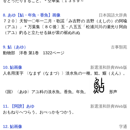
をとったりすること。＊空華集〔１３５９～
8. あゆ【鮎・年魚・香魚】
画像
日本国語大辞典
７２０〕天智一〇年一二月・歌謡「み吉野の 吉野（えしの）の阿喩
（
アユ
）」＊万葉集〔８Ｃ後〕五・八五五「松浦川川の瀬光り阿由
（
アユ
）釣ると立たせる妹が裳の裾ぬれぬ
9. 鮎
（あゆ）
古事類苑
動物部 洋巻 第1巻 1322ページ
10. 鮎
画像
新選漢和辞典Web版
人名用漢字 〈なまず（なまづ）〉淡水魚の一種。鯰。鰋（えん）。
《国》〈あゆ〉
アユ
科の淡水魚。香魚。年魚。
形声
11. 【阿諛】あゆ
新選漢和辞典Web版
おもねりへつらう。おべっかをつかう。
12. 鮎
画像
字通