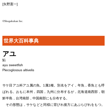
[矢野憲一]
©Shogakukan Inc.
世界大百科事典
アユ
鮎
ayu sweetfish
Plecoglossus altivelis
サケ目アユ科アユ属の魚。1属1種。別名をアイ，年魚，香魚とも呼
ばれる。おもに本州，四国，九州に分布するが，北海道南西部，朝
鮮半島，台湾南部，中国南部にも分布する。
その形態は，サケなどと同様に背びれ後方にあぶらびれをもつ。