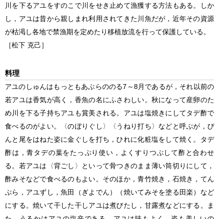
川を下るアユをすのこで川をせき止めて漁獲する方法もある。しか
し，アユは昔から親しまれ利用されてきた川魚だが，近年その資源
が枯渇し各地で禁漁期を定めたり移植放流を行って保護している。
［松下 克己］
料理
アユのしゅんはもっともあぶらののる7～8月であるが，それ以前の
若アユは香気が高く，香魚の名にふさわしい。秋になって産卵のた
め川を下る子持ちアユも賞美される。アユは塩焼きにしてタデ酢で
食べるのがよい。〈のぼりぐし〉〈うねり打ち〉などと呼ぶが，ぴ
んと尾をはねた姿に金ぐしを打ち，ひれに化粧塩をして焼く。タデ
酢は，青タデの葉をたっぷり使い，よくすりつぶして酢と合わせ
る。若アユは〈背ごし〉といって骨つきのまま薄い筒切りにして，
酢みそなどで食べるのもよい。そのほか，青竹焼き，石焼き，てん
ぷら，アユずし，魚田（ぎよでん）（焼いてみそを塗る田楽）など
にする。焼いて干した干しアユは煮びたし，甘露煮などにする。ま
た，うるかはアユの塩辛である。アユは味もよく，姿も美しいの