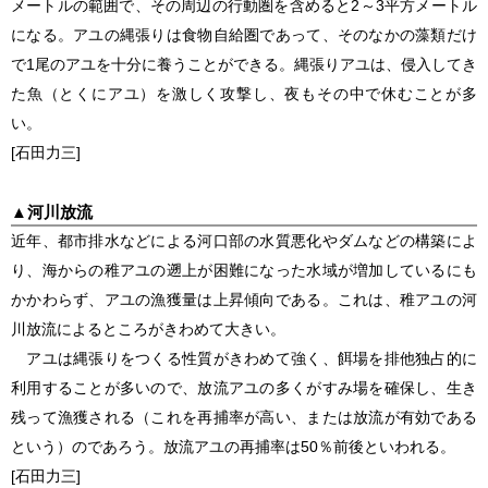
メートルの範囲で、その周辺の行動圏を含めると2～3平方メートル
になる。アユの縄張りは食物自給圏であって、そのなかの藻類だけ
で1尾のアユを十分に養うことができる。縄張りアユは、侵入してき
た魚（とくにアユ）を激しく攻撃し、夜もその中で休むことが多
い。
[石田力三]
▲
河川放流
近年、都市排水などによる河口部の水質悪化やダムなどの構築によ
り、海からの稚アユの遡上が困難になった水域が増加しているにも
かかわらず、アユの漁獲量は上昇傾向である。これは、稚アユの河
川放流によるところがきわめて大きい。
アユは縄張りをつくる性質がきわめて強く、餌場を排他独占的に
利用することが多いので、放流アユの多くがすみ場を確保し、生き
残って漁獲される（これを再捕率が高い、または放流が有効である
という）のであろう。放流アユの再捕率は50％前後といわれる。
[石田力三]