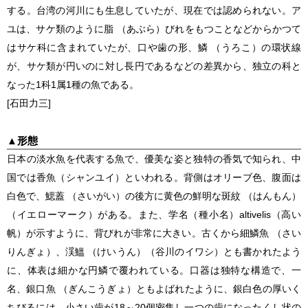
する。台湾の河川にも生息していたが、現在では認められない。ア
ユは、サケ類のように脂 （あぶら）びれをもつことなどからかつて
はサケ科に含まれていたが、口や歯の形、鱗 （うろこ）の環状線
が、サケ類が円いのに対し長円であるなどの差異から、独立の科と
なった1科1属1種の魚である。
[石田力三]
▲
形態
日本の淡水魚を代表する魚で、優美な姿と独特の香気で知られ、中
国では香魚（シャンユイ）といわれる。背側はオリーブ色、腹面は
白色で、鰓蓋 （さいがい）の後方に黄色の鮮明な斑紋 （はんもん）
（イエローマーク）がある。また、学名（種小名）
altivelis
（高い
帆）が示すように、背びれが非常に大きい。古くから細鱗魚 （さい
りんぎょ）、渓鰮 （けいうん）（谷川のイワシ）とも書かれたよう
に、体表は細かな円鱗で覆われている。口器は独特な構造で、一
名、銀口魚 （ぎんこうぎょ）ともよばれたように、銀白色の厚いく
ちびるには、小さい歯が18～20個密集し一つの歯になったくし状の