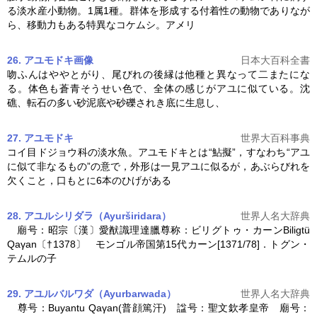
る淡水産小動物。1属1種。群体を形成する付着性の動物でありなが
ら、移動力もある特異なコケムシ。アメリ
26. アユモドキ
画像
日本大百科全書
吻ふんはややとがり、尾びれの後縁は他種と異なって二またにな
る。体色も蒼青そうせい色で、全体の感じが
アユ
に似ている。沈
礁、転石の多い砂泥底や砂礫されき底に生息し、
27. アユモドキ
世界大百科事典
コイ目ドジョウ科の淡水魚。
アユ
モドキとは“鮎擬”，すなわち“
アユ
に似て非なるもの”の意で，外形は一見
アユ
に似るが，あぶらびれを
欠くこと，口もとに6本のひげがある
28. アユルシリダラ（Ayurširidara）
世界人名大辞典
廟号：昭宗〔漢〕愛猷識理達臘尊称：ビリグトゥ・カーンBiligtü
Qaγan〔†1378〕 モンゴル帝国第15代カーン[1371/78]．トグン・
テムルの子
29. アユルバルワダ（Ayurbarwada）
世界人名大辞典
尊号：Buyantu Qaγan(普顔篤汗) 諡号：聖文欽孝皇帝 廟号：