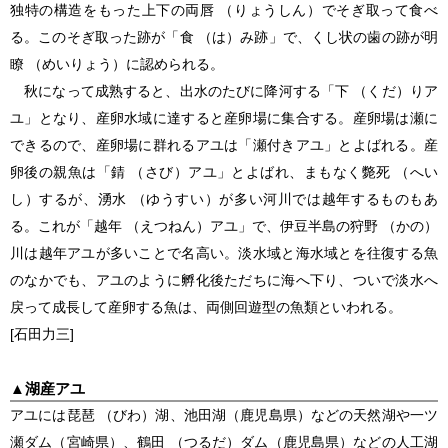
独特の構造をもった上下の両唇 （りょうしん）でそぎ取って食べ
る。このそぎ取った跡が「食 （は）み跡」で、くし状の歯の跡が明
瞭 （めいりょう）に認められる。
秋になって成熟すると、出水のたびに降河する「下 （くだ）りア
ユ」となり、産卵水域に達すると産卵場に集合する。産卵場は瀬に
できるので、産卵場に群れるアユは「瀬付きアユ」とよばれる。産
卵後の親魚は「錆 （さび）アユ」とよばれ、まもなく斃死 （へい
し）するが、湧水 （ゆうすい）が多い河川では越年するものもあ
る。これが「越年 （えつねん）アユ」で、伊豆半島の狩野 （かの）
川は越年アユが多いことで名高い。淡水域と海水域とを往復する魚
のなかでも、アユのように孵化後ただちに海へ下り、ついで淡水へ
戻って成長して産卵する魚は、両側回遊型の魚類といわれる。
[石田力三]
▲
湖産アユ
アユには琵琶 （びわ）湖、池田湖（鹿児島県）などの天然湖や一ツ
瀬ダム（宮崎県）、鶴田 （つるだ）ダム（鹿児島県）などの人工湖