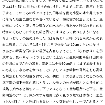
かった銀色の眼だけが目だつ。冬を海で過ごし約6～7cmとなった稚
アユは3～5月に川をのぼり始め，6月ころまでに昇流（遡河）を完
了する。このころの稚アユはまだ円錐歯を備え小型の水生昆虫や水
に落ちた陸生昆虫などを食べているが，櫛状歯の発達とともに川底
の石につくケイ藻，ラン藻などの水あか，石あかと呼ばれるものを
特有のくちびるに生えた歯と舌でこすりとって食べるようになる。
ちょうどササの葉の形をした〈はみあと〉と呼ばれるものが石の表
面に残る。このころは5～6月ころで体長も約10cmくらいになり，
水あかの豊富な石の多い場所を占有しようとして〈なわばり〉を形
成する。夏へ向かうにつれしだいに上流へと生息範囲を広げ山間部
の谷川にまでさかのぼる。盛夏には全長30cm近くにまで成長するも
のもある。水あかを食べることによりアユは独特の香気をもち高級
な川魚としての地位を得ている。初秋，日の長さが短くなるのを視
床下部の脳下垂体が感じとり，ホルモンの分泌が盛んとなり性的に
成熟し始めると落ちアユ，下りアユとなって産卵場所へと下る。産
卵間近のアユは，体が黒ずみ腹部は赤く色づき雄では体表に〈追星
（おいぼし）〉と呼ばれる白い小さな突起が生じ，手でさわるとざ