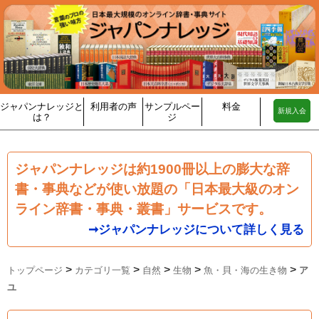
ジャパンナレッジと
利用者の声
サンプルペー
料金
新規入会
は？
ジ
ジャパンナレッジは約1900冊以上の膨大な辞
書・事典などが使い放題の「日本最大級のオン
ライン辞書・事典・叢書」サービスです。
➞ジャパンナレッジについて詳しく見る
>
>
>
>
>
トップページ
カテゴリ一覧
自然
生物
魚・貝・海の生き物
ア
ユ