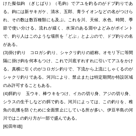
けた擬似鉤 （ぎじばり）（毛鉤）でアユを釣るのがドブ釣りであ
る。鉤には新サキガケ、清水、五郎、青ライオンなどの名がつけら
れ、その数は数百種類にも及ぶ。これを川、天候、水色、時間、季
節で使い分ける。流れが緩く、水深のある淵やよどみがポイント
で、釣り人はこのような場所を「どぶ」とよぶので、ドブ釣りの名
がある。
(3)掛け釣り コロガシ釣り、シャクリ釣りの総称。オモリ下に等間
隔に掛け鉤を何本もつけ、これで川底すれすれに引いてアユをかけ
る。真横に引くのがコロガシ釣りで、下流から上流にしゃくるのが
シャクリ釣りである。河川により、禁止または特定期間か特設区域
のみ許可することもある。
(4)餌釣り 玉ウキ、棒ウキをつけ、イカの切り身、アジの切り身、
シラスの生干しなどの餌で釣る。河川によっては、この釣りを、稚
魚の乱獲を防ぐために全面禁止にしている所が多い。伊豆半島の河
川ではこの釣り方が一部で盛んである。
[松田年雄]