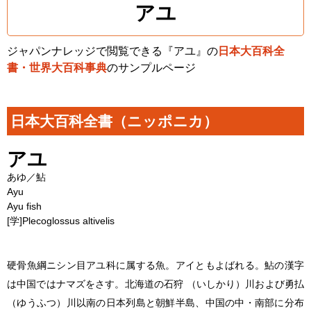
アユ
ジャパンナレッジで閲覧できる『アユ』の
日本大百科全
書・世界大百科事典
のサンプルページ
日本大百科全書（ニッポニカ）
アユ
あゆ／鮎
Ayu
Ayu fish
[学]
Plecoglossus altivelis
硬骨魚綱ニシン目アユ科に属する魚。アイともよばれる。鮎の漢字
は中国ではナマズをさす。北海道の石狩 （いしかり）川および勇払
（ゆうふつ）川以南の日本列島と朝鮮半島、中国の中・南部に分布