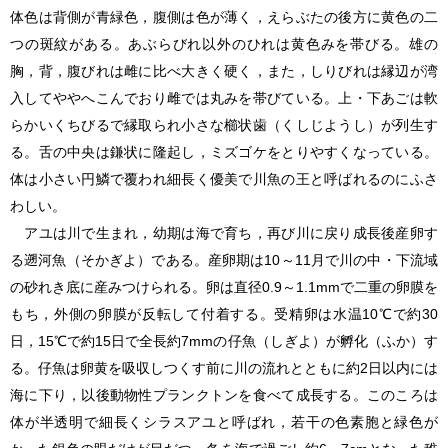
体色は背側が青緑色，腹側は色が薄く，えらぶたの後方に黄色の二
つの斑紋がある。あぶらびれ以外のひれは黄色みを帯びる。雄の
胸，背，腹びれは雌に比べ大きく硬く，また，しりびれは縁辺が湾
入してややへこんでおり雌では丸みを帯びている。上・下あごは軟
らかいくちびるで縁取られ小さな櫛状歯（くしじようし）が列生す
る。舌の中央は鎌状に隆起し，ミズゴケをとりやすくなっている。
体は小さい円鱗で覆われ細長く優美で川魚の王と呼ばれるのにふさ
わしい。
アユは川で生まれ，幼期は海で育ち，再び川に戻り成長後産卵す
る遡河魚（そかぎよ）である。産卵期は10～11月で川の中・下流域
の砂れき底に産みつけられる。卵は直径0.9～1.1mmで二重の卵膜を
もち，外側の卵膜が反転して付着する。受精卵は水温10℃で約30
日，15℃で約15日で全長約7mmの仔魚（しぎよ）が孵化（ふか）す
る。仔魚は卵黄を吸収しつくす前に川の流れとともに約2日以内には
海に下り，以後動物性プランクトンを食べて成長する。このころは
体が半透明で細長くシラスアユと呼ばれ，若干の色素胞と緑色が