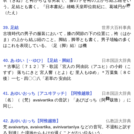
衣（きぬ）と袴からなる男装で、膝の下を袴の上から結ぶ紐をい
う。足結とも書く。『日本書紀』雄略天皇即位前紀に、葛城円が
（たえ）
39. 足結
世界大百科事典
古墳時代の男子の服装において，膝の関節の下の位置に，袴（はか
ま）の上から結ぶ紐のこと。脚結，脚帯とも書く。男子埴輪の多く
はこれを表現している。〈足（脚）結〉は機
40. あ‐ゆい［‥ゆひ］【足結・脚結】
日本国語大辞典
＊古事記〔７１２〕下・歌謡「宮人の 阿由比（
アユ
ヒ）の小鈴（こ
すず） 落ちにきと 宮人響（とよ）む 里人もゆめ」＊万葉集〔８Ｃ
後〕一七・四〇〇八「若草の 安由比
41. あゆいおっち［アユヰヲッチ］【阿惟越致】
日本国語大辞典
〔名〕（｛梵｝avaivartika の音訳）「あびばっち（阿
跋致）」に
同じ。
42. あゆいおっち【阿惟越致】
仏教語大辞典
梵 avaivartya, avaivartika, avinivartanīya などの音写。不退転と訳す
る 到達した境地からもはや退くことがない位をいう。