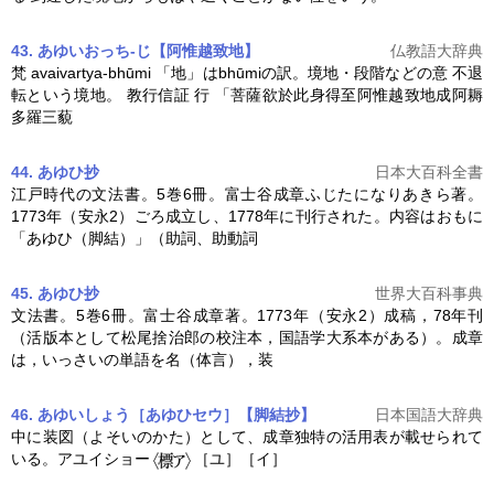
43. あゆいおっち‐じ【阿惟越致地】
仏教語大辞典
梵 avaivartya-bhūmi 「地」はbhūmiの訳。境地・段階などの意 不退
転という境地。 教行信証 行 「菩薩欲於此身得至阿惟越致地成阿耨
多羅三藐
44. あゆひ抄
日本大百科全書
江戸時代の文法書。5巻6冊。富士谷成章ふじたになりあきら著。
1773年（安永2）ごろ成立し、1778年に刊行された。内容はおもに
「あゆひ（脚結）」（助詞、助動詞
45. あゆひ抄
世界大百科事典
文法書。5巻6冊。富士谷成章著。1773年（安永2）成稿，78年刊
（活版本として松尾捨治郎の校注本，国語学大系本がある）。成章
は，いっさいの単語を名（体言），装
46. あゆいしょう［あゆひセウ］【脚結抄】
日本国語大辞典
中に装図（よそいのかた）として、成章独特の活用表が載せられて
いる。
アユ
イショー
［ユ］［イ］