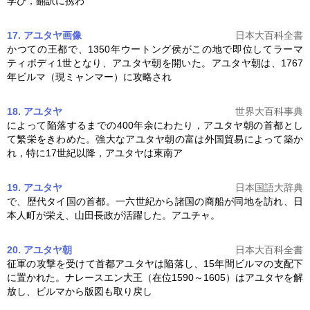
学び，翻訳に携わ
17. アユタヤ
画像
日本大百科全書
かつての王都で、1350年ウートング侯がこの地で即位してラーマ
ティボディ1世となり、
アユ
タヤ朝を開いた。
アユ
タヤ朝は、1767
年ビルマ（現ミャンマー）に攻略され
18. アユタヤ
世界大百科事典
によって陥落するまでの400年余にわたり，
アユ
タヤ朝の首都とし
て繁栄をきわめた。強大な
アユ
タヤ朝の富は外国貿易によって築か
れ，特に17世紀以降，
アユ
タヤは東南ア
19. アユタヤ
日本国語大辞典
で、歴代タイ国の首都。一六世紀から諸国の商船が同地を訪れ、日
本人町が栄え、山田長政が活躍した。
アユ
チャ。
20. アユタヤ朝
日本大百科全書
征軍の攻撃を受けて首都
アユ
タヤは陥落し、15年間ビルマの支配下
に置かれた。ナレースエン大王（在位1590～1605）は
アユ
タヤを解
放し、ビルマから版図も取り戻し