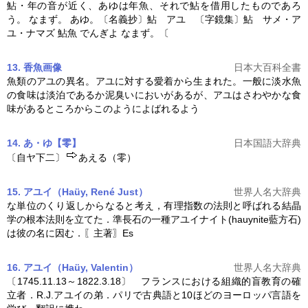
鮎・年の音が近く、あゆは年魚、それで鮎を借用したものであろ
う。 なまず。 あゆ。〔名義抄〕鮎
アユ
〔字鏡集〕鮎 サメ・
ア
ユ
・ナマズ 鮎魚 でんぎよ なまず。〔
13. 香魚
画像
日本大百科全書
魚類の
アユ
の異名。
アユ
に対する愛着から生まれた。一般に淡水魚
の食味は淡泊であるか泥臭いにおいがあるが、
アユ
はさわやかな食
味があるところからこのようによばれるよう
14. あ・ゆ【零】
日本国語大辞典
〔自ヤ下二〕
あえる（零）
15. アユイ（Haüy, René Just）
世界人名大辞典
な単位のくり返しからなると考え，有理指数の法則と呼ばれる結晶
学の根本法則を立てた．準長石の一種
アユ
イナイト(hauynite藍方石)
は彼の名に因む．〖主著〗Es
16. アユイ（Haüy, Valentin）
世界人名大辞典
〔1745.11.13～1822.3.18〕 フランスにおける組織的盲教育の確
立者．R.J.
アユ
イの弟．パリで古典語と10ほどのヨーロッパ言語を