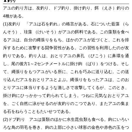
▲
釣り
アユの釣り方は、友釣り、ドブ釣り、掛け釣り、餌 （えさ）釣りの
4種がある。
(1)友釣り 「アユは石を釣れ」の格言がある。石についた藍藻 （ら
んそう）、珪藻 （けいそう）がアユの餌料である。この藻類を食べ
るアユは、自分の縄張りをもち、ほかのアユが近づくと、これを排
斥するために攻撃する闘争習性がある。この習性を利用したのが友
釣りである。釣り人は、おとりアユの鼻孔 （びこう）に鼻環を通
し、尾の後方1～2センチメートルに掛け鉤 （ばり）をつける。そし
て、縄張りをもつアユがいる所に、これを巧みに送り込む。この送
り込んだアユをおとりアユとよぶ。縄張りをもったアユは、このお
とりアユに体当りするような激しさで攻撃してくるが、このとき、
掛け鉤にひっかかって釣られてしまう。つねに元気なおとりアユ
を、ごく自然に泳がせるのが友釣りのこつであり、またアユの集ま
る石をねらうこともたいせつである。
(2)ドブ釣り アユは藻類のほかに水生昆虫類も食べる。鉤にいろい
ろな鳥の羽毛を巻き、鉤の上部に小さい球形の金色や赤色の玉をつ