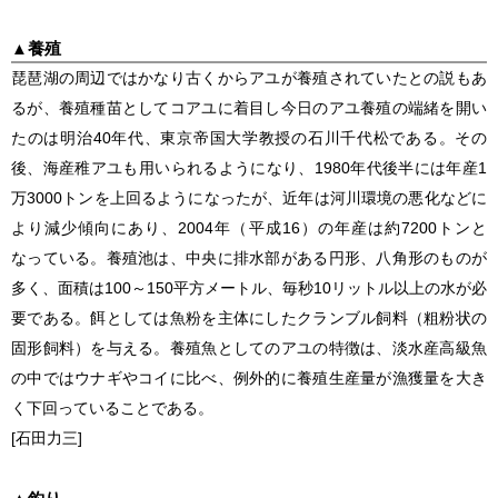
▲
養殖
琵琶湖の周辺ではかなり古くからアユが養殖されていたとの説もあ
るが、養殖種苗としてコアユに着目し今日のアユ養殖の端緒を開い
たのは明治40年代、東京帝国大学教授の石川千代松である。その
後、海産稚アユも用いられるようになり、1980年代後半には年産1
万3000トンを上回るようになったが、近年は河川環境の悪化などに
より減少傾向にあり、2004年（平成16）の年産は約7200トンと
なっている。養殖池は、中央に排水部がある円形、八角形のものが
多く、面積は100～150平方メートル、毎秒10リットル以上の水が必
要である。餌としては魚粉を主体にしたクランブル飼料（粗粉状の
固形飼料）を与える。養殖魚としてのアユの特徴は、淡水産高級魚
の中ではウナギやコイに比べ、例外的に養殖生産量が漁獲量を大き
く下回っていることである。
[石田力三]