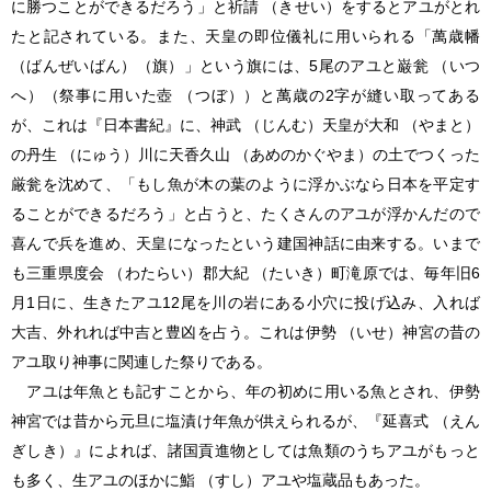
に勝つことができるだろう」と祈請 （きせい）をするとアユがとれ
たと記されている。また、天皇の即位儀礼に用いられる「萬歳幡
（ばんぜいばん）（旗）」という旗には、5尾のアユと巌瓮 （いつ
へ）（祭事に用いた壺 （つぼ））と萬歳の2字が縫い取ってある
が、これは『日本書紀』に、神武 （じんむ）天皇が大和 （やまと）
の丹生 （にゅう）川に天香久山 （あめのかぐやま）の土でつくった
厳瓮を沈めて、「もし魚が木の葉のように浮かぶなら日本を平定す
ることができるだろう」と占うと、たくさんのアユが浮かんだので
喜んで兵を進め、天皇になったという建国神話に由来する。いまで
も三重県度会 （わたらい）郡大紀 （たいき）町滝原では、毎年旧6
月1日に、生きたアユ12尾を川の岩にある小穴に投げ込み、入れば
大吉、外れれば中吉と豊凶を占う。これは伊勢 （いせ）神宮の昔の
アユ取り神事に関連した祭りである。
アユは年魚とも記すことから、年の初めに用いる魚とされ、伊勢
神宮では昔から元旦に塩漬け年魚が供えられるが、『延喜式 （えん
ぎしき）』によれば、諸国貢進物としては魚類のうちアユがもっと
も多く、生アユのほかに鮨 （すし）アユや塩蔵品もあった。