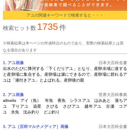
アユの関連キーワードで検索すると・・・
1735
件
検索ヒット数
※検索結果は本ページの作成時点のものであり、実際の検索結果とは異
なる場合があります
1. アユ
画像
日本大百科全書
出水のたびに降河する「下くだり
アユ
」となり、産卵水域に達する
と産卵場に集合する。産卵場は瀬にできるので、産卵場に群れる
ア
ユ
は「瀬付き
アユ
」とよばれる。産卵後の親
2. アユ
画像
世界大百科事典
altivelis アイ（魚） 年魚 香魚 シラス
アユ
はみあと 落ち
ア
ユ
下り
アユ
追星 さびる さび
アユ
越年
アユ
古瀬 コ
ア
ユ
氷魚 沈み釣り どぶ釣り
3. アユ［百科マルチメディア］
画像
日本大百科全書