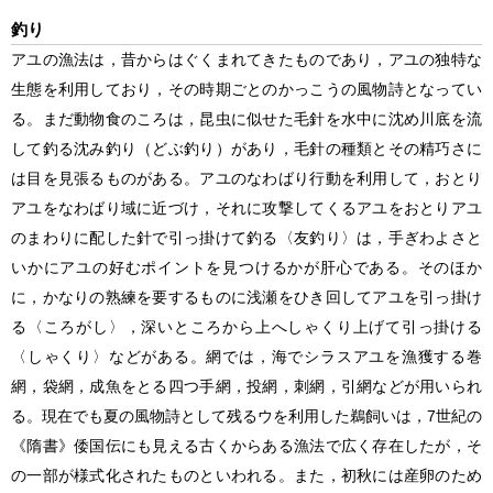
釣り
アユの漁法は，昔からはぐくまれてきたものであり，アユの独特な
生態を利用しており，その時期ごとのかっこうの風物詩となってい
る。まだ動物食のころは，昆虫に似せた毛針を水中に沈め川底を流
して釣る沈み釣り（どぶ釣り）があり，毛針の種類とその精巧さに
は目を見張るものがある。アユのなわばり行動を利用して，おとり
アユをなわばり域に近づけ，それに攻撃してくるアユをおとりアユ
のまわりに配した針で引っ掛けて釣る〈友釣り〉は，手ぎわよさと
いかにアユの好むポイントを見つけるかが肝心である。そのほか
に，かなりの熟練を要するものに浅瀬をひき回してアユを引っ掛け
る〈ころがし〉，深いところから上へしゃくり上げて引っ掛ける
〈しゃくり〉などがある。網では，海でシラスアユを漁獲する巻
網，袋網，成魚をとる四つ手網，投網，刺網，引網などが用いられ
る。現在でも夏の風物詩として残るウを利用した鵜飼いは，7世紀の
《隋書》倭国伝にも見える古くからある漁法で広く存在したが，そ
の一部が様式化されたものといわれる。また，初秋には産卵のため