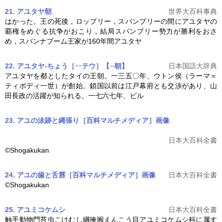
21. アユタヤ朝
世界大百科事典
はかった。王の死後，ロッブリー，スパンブリーの間に
アユ
タヤの
覇権をめぐる抗争がおこり，結局スパンブリー勢力が勝利をおさ
め，スパンナプーム王家が160年間
アユ
タヤ
22. アユタヤ‐ちょう［‥テウ］【─朝】
日本国語大辞典
アユ
タヤを都としたタイの王朝。一三五〇年、ウトン侯（ラーマ＝
ティボディ一世）が創始。鎖国以前は江戸幕府とも交渉があり、山
田長政の活躍が知られる。一七六七年、ビル
23. アユの泳跡と縄張り［百科マルチメディア］
画像
日本大百科全書
©Shogakukan
24. アユの歯と舌唇［百科マルチメディア］
画像
日本大百科全書
©Shogakukan
25. アユミコケムシ
日本大百科全書
触手動物門苔虫こけむし綱掩喉えんこう目
アユ
ミコケムシ科に属す