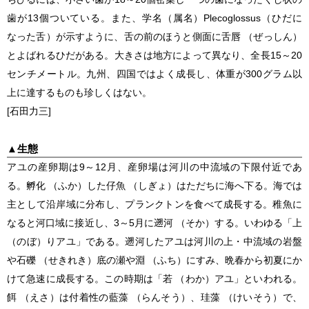
歯が13個ついている。また、学名（属名）
Plecoglossus
（ひだに
なった舌）が示すように、舌の前のほうと側面に舌唇 （ぜっしん）
とよばれるひだがある。大きさは地方によって異なり、全長15～20
センチメートル。九州、四国ではよく成長し、体重が300グラム以
上に達するものも珍しくはない。
[石田力三]
▲
生態
アユの産卵期は9～12月、産卵場は河川の中流域の下限付近であ
る。孵化 （ふか）した仔魚 （しぎょ）はただちに海へ下る。海では
主として沿岸域に分布し、プランクトンを食べて成長する。稚魚に
なると河口域に接近し、3～5月に遡河 （そか）する。いわゆる「上
（のぼ）りアユ」である。遡河したアユは河川の上・中流域の岩盤
や石礫 （せきれき）底の瀬や淵 （ふち）にすみ、晩春から初夏にか
けて急速に成長する。この時期は「若 （わか）アユ」といわれる。
餌 （えさ）は付着性の藍藻 （らんそう）、珪藻 （けいそう）で、