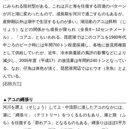
にみられる陸封型がある。これは川と海を往復する回遊のパターン
が川と湖に変わったもので、成長期を河川で過ごすものもあるが、
産卵期以外は湖中で生活するものが多い。湖沼産のアユは餌料 （じ
りょう）などの関係から成長が限られ（全長8～12センチメート
ル）、「コアユ」ともいわれる。琵琶湖ではこのコアユを1980年代
中ごろのピーク時には年間700トン程度採捕し、各地に放流用種苗
として供給していたが、近年、冷水病蔓延の風評の影響などにより
減少し、2005年度（平成17）の放流量は年間約240トンとなってい
る。なお、仔魚は体色が淡く、琵琶湖周辺ではヒウオ（氷魚）とよ
んでいる。
[石田力三]
▲
アユの縄張り
河川を遡上 （そじょう）して上・中流部に達したアユのなかには、
瀬に「縄張り」（テリトリー）をつくるものもあり、瀬と淵 （ふ
ち）を往復する「群れアユ」となるものもある。縄張りはほぼ1平方