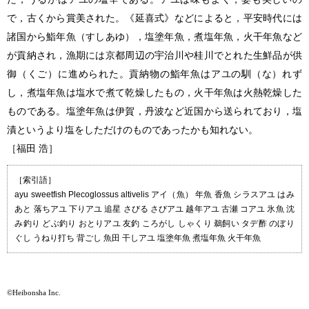
で，古くから賞美された。《延喜式》などによると，平安時代には
諸国から鮨年魚（すしあゆ），塩塗年魚，煮塩年魚，火干年魚など
が貢納され，漁期には京都周辺の宇治川や桂川でとれた生鮮品が供
御（くご）に進められた。貢納物の鮨年魚はアユの馴（な）れず
し，煮塩年魚は塩水で煮て乾燥したもの，火干年魚は火熱乾燥した
ものである。塩塗年魚は伊賀，丹波など近国から送られており，塩
漬というより塩をしただけのものであったかも知れない。
［福田 浩］
［索引語］
ayu sweetfish Plecoglossus altivelis アイ（魚） 年魚 香魚 シラスアユ はみ
あと 落ちアユ 下りアユ 追星 さびる さびアユ 越年アユ 古瀬 コアユ 氷魚 沈
み釣り どぶ釣り おとりアユ 友釣 ころがし しゃくり 鵜飼い タデ酢 のぼり
ぐし うねり打ち 背ごし 魚田 干しアユ 塩塗年魚 煮塩年魚 火干年魚
©Heibonsha Inc.