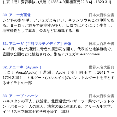
仁宗〔漢〕愛育黎抜力八達〔1285.4.9[世祖至元22.3.4]～1320.3.1[
30. アユーガ
画像
日本大百科全書
シソ科の多年草。アジュガともいい、キランソウもこの仲間であ
る。ヨーロッパ原産で耐寒性があり、日陰ではとくによく生育し、
地被植物として庭園、公園などに植栽する。根
31. アユーガ［百科マルチメディア］
画像
日本大百科全書
4～6月、伸びた花穂に青色の唇形花を開く。代表的な地被植物で、
庭園や公園などに植栽される。別名アジュガ©Seishohmaru
32. アユーキ（Ayuuki）
世界人名大辞典
〔ロ〕Аюка(Ayuka)〔満洲〕Ayuki〔漢〕阿玉奇〔1641？～
1724.2.19〕 トルグート(カルムイク)のハン．トルグートを主とす
るオイラトの一部
33. アユーブ・ハーン
日本大百科全書
パキスタンの軍人、政治家。北西辺境州ハザーラー県でパシュトゥ
ン（パターン）人の軍人、地主の家に生まれる。アリーガル大学、
イギリス王立陸軍士官学校を経て、1928