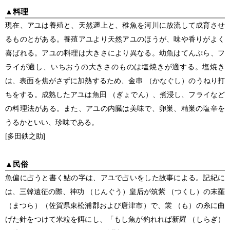
▲
料理
現在、アユは養殖と、天然遡上と、稚魚を河川に放流して成育させ
るものとがある。養殖アユより天然アユのほうが、味や香りがよく
喜ばれる。アユの料理は大きさにより異なる。幼魚はてんぷら、フ
ライが適し、いちおうの大きさのものは塩焼きが適する。塩焼き
は、表面を焦がさずに加熱するため、金串 （かなぐし）のうねり打
ちをする。成熟したアユは魚田 （ぎょでん）、煮浸し、フライなど
の料理法がある。また、アユの内臓は美味で、卵巣、精巣の塩辛を
うるかといい、珍味である。
[多田鉄之助]
▲
民俗
魚偏に占うと書く鮎の字は、アユで占いをした故事による。記紀に
は、三韓遠征の際、神功 （じんぐう）皇后が筑紫 （つくし）の末羅
（まつら）（佐賀県東松浦郡および唐津市）で、裳 （も）の糸に曲
げた針をつけて米粒を餌にし、「もし魚が釣れれば新羅 （しらぎ）