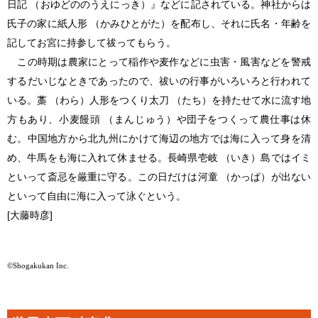
日記 （おゆどののうえにっき）』などに記されている。神社からは
氏子の家に紙人形 （かみひとがた）を配布し、それに氏名・年齢を
記してお宮に持参して祓ってもらう。
この時期は農家にとって稲作や麦作などに虫害・風害などを警戒
するだいじなときであったので、祓いの行事がいろいろと行われて
いる。藁 （わら）人形をつくり太刀 （たち）を持たせて水に流す地
方もあり、小麦饅頭 （まんじゅう）や団子をつくって農仕事は休
む。中国地方から北九州にかけて海辺の地方では海に入って身を清
め、牛馬をも海に入れて休ませる。長崎県壱岐 （いき）島ではイミ
といって斎忌を厳重に守る。この日だけは河童 （かっぱ）が出ない
といって自由に海に入って泳ぐという。
[大藤時彦]
©Shogakukan Inc.