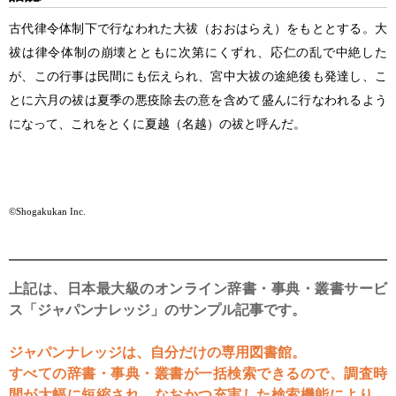
古代律令体制下で行なわれた大祓（おおはらえ）をもととする。大
祓は律令体制の崩壊とともに次第にくずれ、応仁の乱で中絶した
が、この行事は民間にも伝えられ、宮中大祓の途絶後も発達し、こ
とに六月の祓は夏季の悪疫除去の意を含めて盛んに行なわれるよう
になって、これをとくに夏越（名越）の祓と呼んだ。
©Shogakukan Inc.
上記は、日本最大級のオンライン辞書・事典・叢書サービ
ス「ジャパンナレッジ」のサンプル記事です。
ジャパンナレッジは、自分だけの専用図書館。
すべての辞書・事典・叢書が一括検索できるので、調査時
間が大幅に短縮され、なおかつ充実した検索機能により、