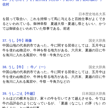
佐村
日本歴史地名大系
を競って取合い、これを持帰って馬に与えると百姓仕事がよくでき
るといわれている。御神幸祭
夏越
大祭・
夏越
し祭ともいい、かつ
ては御祓会といわれていた祭事である。前述
37. うし【牛】
画像
国史大辞典
中国山地の代表的市であった。牛に関する習俗としては、五月中は
牛を使わぬ物忌や、牛神を祭る地方がある。六月末、
夏越
の日に牛
を海川に入れる風習や、牛祭・牛角力などの
38. うし【牛】 ： 牛／（一）
国史大辞典
中国山地の代表的市であった。牛に関する習俗としては、五月中は
牛を使わぬ物忌や、牛神を祭る地方がある。六月末、
夏越
の日に牛
を海川に入れる風習や、牛祭・牛角力などの
39. うし‐ごえ【牛越】
日本国語大辞典
トルほどの横木を設け、家々の牛を引いてきて越えさせる。今では
牛の品評会のようになっているが、「
夏越
（なごし）の茅（ち）の