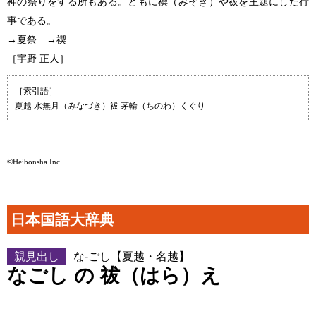
神の祭りをする所もある。ともに禊（みそぎ）や祓を主題にした行
事である。
→夏祭 →禊
［宇野 正人］
［索引語］
夏越 水無月（みなづき）祓 茅輪（ちのわ）くぐり
©Heibonsha Inc.
日本国語大辞典
親見出し
な‐ごし【夏越・名越】
なごし の 祓（はら）え