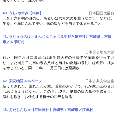
輪くぐり」と一連の行事。
40. うし‐やすみ【牛休】
日本国語大辞典
〔名〕六月初の丑の日。あるいは六月末の
夏越
（なごし）などに、
牛を川や海に入れて洗い、米の飯などを与えて休ませること。
41. うりゅうのはちまんじんじゃ【瓜生野八幡神社】宮崎県：宮崎
市／大瀬町村
日本歴史地名大系
行い、同年六月二四日には瓜生野天神の弓場で的振舞を行ってお
り、また同月二九日の奈古八幡と当社の
夏越
の祭礼には名代に社参
を命じている。同一二年一一月三日には延期さ
42. 栄花物語 486ページ
日本古典文学全集
払うとされた。荒れたわが家。若君のおかげで、わが家が玉の台と
も思えるようになった。この世。現世。
夏越
の祓の風俗を踏まえ、
穢れを除き、お仕えする御子の長寿を祈る。
43. えだじんじゃ【江田神社】宮崎県：宮崎市／江田村