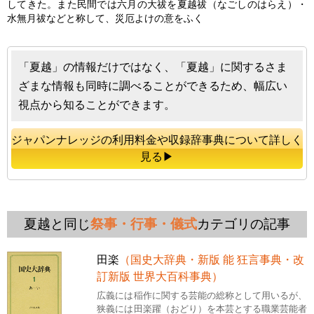
してきた。また民間では六月の大祓を
夏越
祓（なごしのはらえ）・
水無月祓などと称して、災厄よけの意をふく
「夏越」の情報だけではなく、「夏越」に関するさま
ざまな情報も同時に調べることができるため、幅広い
視点から知ることができます。
ジャパンナレッジの利用料金や収録辞事典について詳しく
見る▶
夏越と同じ
祭事・行事・儀式
カテゴリの記事
田楽
（国史大辞典・新版 能 狂言事典・改
訂新版 世界大百科事典）
広義には稲作に関する芸能の総称として用いるが、
狭義には田楽躍（おどり）を本芸とする職業芸能者