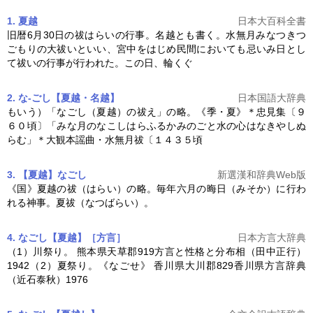
1. 夏越
日本大百科全書
旧暦6月30日の祓はらいの行事。名越とも書く。水無月みなつきつ
ごもりの大祓いといい、宮中をはじめ民間においても忌いみ日とし
て祓いの行事が行われた。この日、輪くぐ
2. な‐ごし【夏越・名越】
日本国語大辞典
もいう）「なごし（
夏越
）の祓え」の略。《季・夏》＊忠見集〔９
６０頃〕「みな月のなこしはらふるかみのごと水の心はなきやしぬ
らむ」＊大観本謡曲・水無月祓〔１４３５頃
3. 【夏越】なごし
新選漢和辞典Web版
《国》
夏越
の祓（はらい）の略。毎年六月の晦日（みそか）に行わ
れる神事。夏祓（なつばらい）。
4. なごし【夏越】［方言］
日本方言大辞典
（1）川祭り。 熊本県天草郡919方言と性格と分布相（田中正行）
1942（2）夏祭り。《なごせ》 香川県大川郡829香川県方言辞典
（近石泰秋）1976