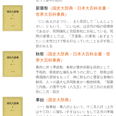
もって新年の訪れ
新嘗祭
（国史大辞典・日本大百科全書・
世界大百科事典）
「にいあえのまつり」、また音読して「しんじょう
さい」ともいう。「にいなめ」は古代の稲の収穫祭
であるが、民間儀礼と宮廷祭祀に分化している。民
間の新嘗としては、『万葉集』の東歌（あずまう
た）に女性だけで祭を行なっていたことを示す歌二
首がみえる
秋祭
（国史大辞典・日本大百科全書・世
界大百科事典）
農作に伴う季節祭。春祭が豊作祈願を目的として、
予祝的、呪術的な儀礼を伴うのに対して、秋祭は収
穫感謝の意味をもって、神に初ものと豊富な食物の
献供、人々の盛大な共同飲食が一般的特徴。『類聚
三代格』の寛平七年（八九五）十二月三日の太政官
符に二月・四月
事始
（国史大辞典）
（一）御事始・事八日ともいう。十二月八日（上方
は十三日）に煤払（すすはらい）をして正月の準備