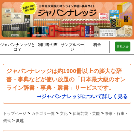
ジャパンナレッジと
利用者の声
サンプルペー
料金
新規入会
は？
ジ
ジャパンナレッジは約1900冊以上の膨大な辞
書・事典などが使い放題の「日本最大級のオン
ライン辞書・事典・叢書」サービスです。
➞ジャパンナレッジについて詳しく見る
>
>
>
>
トップページ
カテゴリ一覧
文化
伝統芸能・芸能
祭事・行事・
>
儀式
夏越