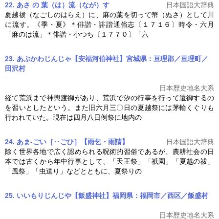
22. あさ の 葉（は）流（なが）す
日本国語大辞典
夏越
祓（なごしのはらえ）に、麻の葉を切って幣（ぬさ）として川
に流す。《季・夏》＊俳諧・誹諧通俗志〔１７１６〕時令・六月
「麻のは流」＊俳諧・小つち〔１７７０〕「六
23. あぶかわじんじゃ【安福河伯神社】宮城県：亘理郡／亘理町／
田沢村
日本歴史地名大系
経て荒浜まで神輿渡御があり、荒浜で汐の行事を行って還御するの
を習いとしたという。また旧六月三〇日の
夏越
祭には茅輪くぐりも
行われていた。現在は四月八日例祭に地内の
24. あま‐ごい［‥ごひ］【雨乞・雨請】
日本国語大辞典
除く世界各地で広く認められる呪術的習俗であるが、農耕社会の日
本では古くから年中行事として、「天王祭」「祇園」「
夏越
の祓」
「風祭」「虫送り」などとともに、夏祭りの
25. いいもりじんじや【飯盛神社】福岡県：福岡市／西区／飯盛村
日本歴史地名大系