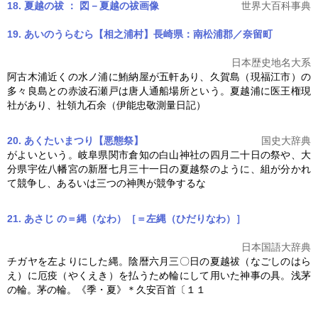
18. 夏越の祓 ： 図－夏越の祓
画像
世界大百科事典
19. あいのうらむら【相之浦村】長崎県：南松浦郡／奈留町
日本歴史地名大系
阿古木浦近くの水ノ浦に鮪納屋が五軒あり、久賀島（現福江市）の
多々良島との赤波石瀬戸は唐人通船場所という。
夏越
浦に医王権現
社があり、社領九石余（伊能忠敬測量日記）
20. あくたいまつり【悪態祭】
国史大辞典
がよいという。岐阜県関市倉知の白山神社の四月二十日の祭や、大
分県宇佐八幡宮の新暦七月三十一日の
夏越
祭のように、組が分かれ
て競争し、あるいは三つの神輿が競争するな
21. あさじ の＝縄（なわ）［＝左縄（ひだりなわ）］
日本国語大辞典
チガヤを左よりにした縄。陰暦六月三〇日の
夏越
祓（なごしのはら
え）に厄疫（やくえき）を払うため輪にして用いた神事の具。浅茅
の輪。茅の輪。《季・夏》＊久安百首〔１１