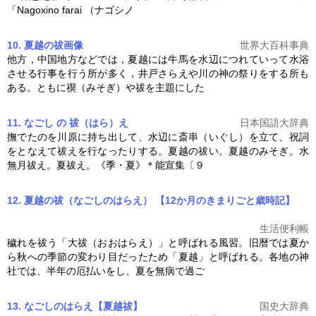
「Nagoxino farai （ナゴシノ
10. 夏越の祓
画像
世界大百科事典
他方，中国地方などでは，
夏越
には牛馬を水辺につれていって水浴
させる行事を行う所が多く，井戸さらえや川の神の祭りをする所も
ある。ともに禊（みそぎ）や祓を主題にした
11. なごし の 祓（はら）え
日本国語大辞典
撫でたのを川原に持ち出して、水辺に斎串（いぐし）を立て、祝詞
をとなえて祓えを行なったりする。
夏越
の祓い。
夏越
のみそぎ。水
無月祓え。夏祓え。《季・夏》＊能宣集〔９
12. 夏越の祓（なごしのはらえ） 【12か月のきまりごと歳時記】
生活便利帳
穢れを祓う「大祓（おおはらえ）」と呼ばれる風習。旧暦では夏か
ら秋への季節の変わり目だったため「
夏越
」と呼ばれる。各地の神
社では、半年の厄払いをし、夏を無病で過ご
13. なごしのはらえ【夏越祓】
国史大辞典