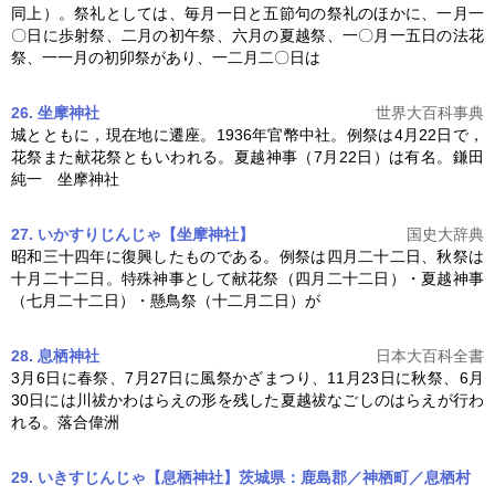
同上）。祭礼としては、毎月一日と五節句の祭礼のほかに、一月一
〇日に歩射祭、二月の初午祭、六月の
夏越
祭、一〇月一五日の法花
祭、一一月の初卯祭があり、一二月二〇日は
26. 坐摩神社
世界大百科事典
城とともに，現在地に遷座。1936年官幣中社。例祭は4月22日で，
花祭また献花祭ともいわれる。
夏越
神事（7月22日）は有名。鎌田
純一 坐摩神社
27. いかすりじんじゃ【坐摩神社】
国史大辞典
昭和三十四年に復興したものである。例祭は四月二十二日、秋祭は
十月二十二日。特殊神事として献花祭（四月二十二日）・
夏越
神事
（七月二十二日）・懸鳥祭（十二月二日）が
28. 息栖神社
日本大百科全書
3月6日に春祭、7月27日に風祭かざまつり、11月23日に秋祭、6月
30日には川祓かわはらえの形を残した
夏越
祓なごしのはらえが行わ
れる。落合偉洲
29. いきすじんじゃ【息栖神社】茨城県：鹿島郡／神栖町／息栖村