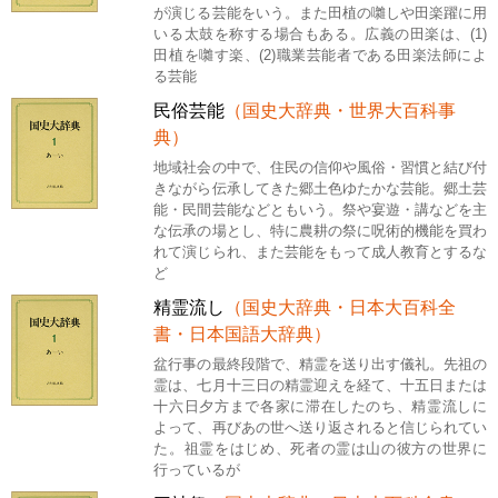
が演じる芸能をいう。また田植の囃しや田楽躍に用
いる太鼓を称する場合もある。広義の田楽は、(1)
田植を囃す楽、(2)職業芸能者である田楽法師によ
る芸能
民俗芸能
（国史大辞典・世界大百科事
典）
地域社会の中で、住民の信仰や風俗・習慣と結び付
きながら伝承してきた郷土色ゆたかな芸能。郷土芸
能・民間芸能などともいう。祭や宴遊・講などを主
な伝承の場とし、特に農耕の祭に呪術的機能を買わ
れて演じられ、また芸能をもって成人教育とするな
ど
精霊流し
（国史大辞典・日本大百科全
書・日本国語大辞典）
盆行事の最終段階で、精霊を送り出す儀礼。先祖の
霊は、七月十三日の精霊迎えを経て、十五日または
十六日夕方まで各家に滞在したのち、精霊流しに
よって、再びあの世へ送り返されると信じられてい
た。祖霊をはじめ、死者の霊は山の彼方の世界に
行っているが