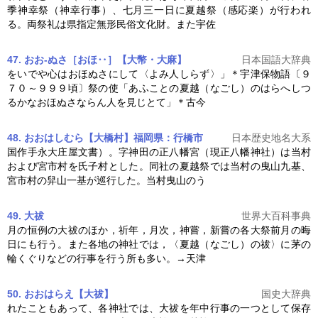
季神幸祭（神幸行事）、七月三一日に
夏越
祭（感応楽）が行われ
る。両祭礼は県指定無形民俗文化財。また宇佐
47. おお‐ぬさ［おほ‥］【大幣・大麻】
日本国語大辞典
をいでや心はおほぬさにして〈よみ人しらず〉」＊宇津保物語〔９
７０～９９９頃〕祭の使「あふことの
夏越
（なごし）のはらへしつ
るかなおほぬさならん人を見じとて」＊古今
48. おおはしむら【大橋村】福岡県：行橋市
日本歴史地名大系
国作手永大庄屋文書）。字神田の正八幡宮（現正八幡神社）は当村
および宮市村を氏子村とした。同社の
夏越
祭では当村の曳山九基、
宮市村の舁山一基が巡行した。当村曳山のう
49. 大祓
世界大百科事典
月の恒例の大祓のほか，祈年，月次，神嘗，新嘗の各大祭前月の晦
日にも行う。また各地の神社では，〈
夏越
（なごし）の祓〉に茅の
輪くぐりなどの行事を行う所も多い。→天津
50. おおはらえ【大祓】
国史大辞典
れたこともあって、各神社では、大祓を年中行事の一つとして保存