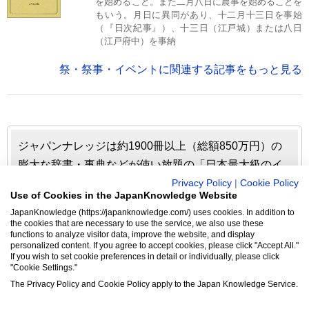
を始めること。また二月八日に農事を始めることを
もいう。月日に異同があり、十二月十三日を事始
（『日次紀事』）、十三日（江戸城）または八日
（江戸府中）を事納
祭・祭事・イベントに関連する記事をもっと見る
ジャパンナレッジは約1900冊以上（総額850万円）の
膨大な辞書・事典などが使い放題の「日本最大級のイ
ンターネット辞書・事典・叢書サイト」です。日本国
Privacy Policy
|
Cookie Policy
Use of Cookies in the JapanKnowledge Website
内のみならず、海外の有名大学から図書館まで、多く
JapanKnowledge (https://japanknowledge.com/) uses cookies. In addition to
の機関で利用されています。
the cookies that are necessary to use the service, we also use these
functions to analyze visitor data, improve the website, and display
personalized content. If you agree to accept cookies, please click "Accept All."
ジャパンナレッジの利用料金や収録辞事典について詳しく
If you wish to set cookie preferences in detail or individually, please click
"Cookie Settings."
見る▶
The Privacy Policy and Cookie Policy apply to the Japan Knowledge Service.