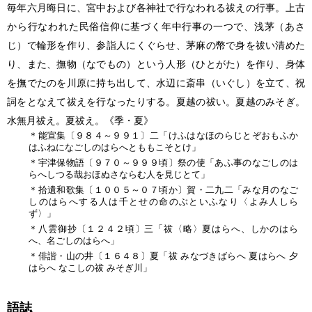
毎年六月晦日に、宮中および各神社で行なわれる祓えの行事。上古
から行なわれた民俗信仰に基づく年中行事の一つで、浅茅（あさ
じ）で輪形を作り、参詣人にくぐらせ、茅麻の幣で身を祓い清めた
り、また、撫物（なでもの）という人形（ひとがた）を作り、身体
を撫でたのを川原に持ち出して、水辺に斎串（いぐし）を立て、祝
詞をとなえて祓えを行なったりする。夏越の祓い。夏越のみそぎ。
水無月祓え。夏祓え。《季・夏》
＊能宣集〔９８４～９９１〕二「けふはなほのらじとぞおもふか
はふねになごしのはらへとももこそとけ」
＊宇津保物語〔９７０～９９９頃〕祭の使「あふ事のなごしのは
らへしつる哉おほぬさならむ人を見じとて」
＊拾遺和歌集〔１００５～０７頃か〕賀・二九二「みな月のなご
しのはらへする人は千とせの命のぶといふなり〈よみ人しら
ず〉」
＊八雲御抄〔１２４２頃〕三「祓〈略〉夏はらへ、しかのはら
へ、名ごしのはらへ」
＊俳諧・山の井〔１６４８〕夏「祓 みなづきばらへ 夏はらへ 夕
はらへ なこしの祓 みそぎ川」
語誌