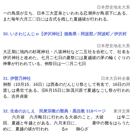
日本歴史地名大系
一の鳥居が立ち、日本三大霊泉といわれる忍潮井が鳥居下にある。
また毎年六月三〇日には古式を残した
夏越
祓が行われる。
30. いさわじんじゃ【伊沢神社】徳島県：阿波郡／阿波町／伊沢村
日本歴史地名大系
大正期に地内の杉尾神社・八坂神社など二五社を合祀して、社名を
伊沢神社と改めた。七月二七日の夏祭には
夏越
祓の茅の輪くぐりの
神事が行われている。例祭日は一〇月二七日
31. 伊曽乃神社
日本大百科全書
例祭（10月15、16日）は西条のだんじり祭として有名で、16日の川
渡しは勇壮である。旧6月15日に加茂川原で
夏越
なごし祭が行われ
る。吉井貞俊
32. 生命のおしえ 民衆宗教の聖典・黒住教 318ページ
東洋文庫
六月祓 六月晦日に行われる大祓のこと。大祓 は年二
回、
夏越
と年越とがある。六月末日に、 暑中の難をはらうた
めに、
夏越
の祓が行われ るo 御心ざ