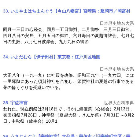
33. いまやまはちまんぐう【今山八幡宮】宮崎県：延岡市／岡富村
日本歴史地名大系
同月一三日の心経会、同月一五日御粥、二月御祭、三月三日御節、
四月八日の安居、五月五日の御節、六月晦日の
夏越
御祓会、七月七
日の虫振、八月七日彼岸会、九月九日の御節
34. いよだむら【伊予田村】東京都：江戸川区
地図
日本歴史地名大系
大正八年（一九一九）に社殿を改修、昭和三九年（一九六四）には
一里塚跡にあった須賀神社を合祀し、須賀神社の
夏越
の行事である
茅の輪くぐりを受継いでいる。
35. 宇佐神宮
世界大百科事典
われた。現在例祭は3月18日で，ほかに鎮疫祭（心経会）2月13日，
御田植祭7月26日，神幸祭（
夏越
大祭，けんか祭）7月31日～8月2
日，中秋祭（放生会）10月1
36. うさじんぐう【宇佐神宮】大分県：宇佐市／旧宇佐町地区／宇