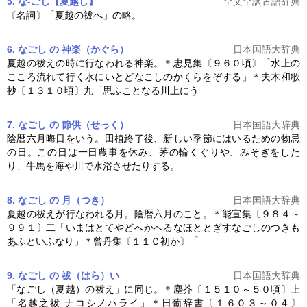
5. な-ごし【夏越し】
全文全訳古語辞典
〔名詞〕「
夏越
の祓へ」の略。
6. なごし の 神楽（かぐら）
日本国語大辞典
夏越
の祓えの時に行なわれる神楽。＊忠見集〔９６０頃〕「水上の
こころ流れて行く水にいとどなこしのかくらをぞする」＊夫木和歌
抄〔１３１０頃〕九「思ふことなる川上にう
7. なごし の 節供（せっく）
日本国語大辞典
陰暦六月晦日をいう。田植終了後、新しい季節にはいるための物忌
の日。この日は一日農事を休み、茅の輪くぐりや、みそぎをした
り、牛馬を海や川で水浴させたりする。
8. なごし の 月（つき）
日本国語大辞典
夏越
の祓えが行なわれる月。陰暦六月のこと。＊能宣集〔９８４～
９９１〕二「いまはとてやどへかへるなほととぎすなごしのつきも
あふといふなり」＊曾丹集〔１１Ｃ初か〕「
9. なごし の 祓（はら）い
日本国語大辞典
「なごし（
夏越
）の祓え」に同じ。＊塵芥〔１５１０～５０頃〕上
「名越之祓 ナコシノハライ」＊日葡辞書〔１６０３～０４〕