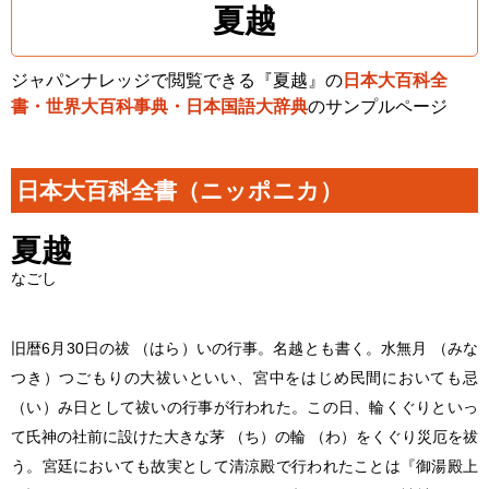
夏越
ジャパンナレッジで閲覧できる『夏越』の
日本大百科全
書・世界大百科事典・日本国語大辞典
のサンプルページ
日本大百科全書（ニッポニカ）
夏越
なごし
旧暦6月30日の祓 （はら）いの行事。名越とも書く。水無月 （みな
つき）つごもりの大祓いといい、宮中をはじめ民間においても忌
（い）み日として祓いの行事が行われた。この日、輪くぐりといっ
て氏神の社前に設けた大きな茅 （ち）の輪 （わ）をくぐり災厄を祓
う。宮廷においても故実として清涼殿で行われたことは『御湯殿上