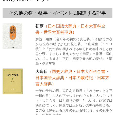
その他の祭・祭事・イベントに関連する記事
初夢
（日本国語大辞典・日本大百科全
書・世界大百科事典）
解説・用例〔名〕年の初めに見る夢。(イ)節分の夜
から立春の明けがたに見る夢。＊山家集〔１２Ｃ
後〕上「たつ春の朝よみける年くれぬ春来べしとは
思ひ寝にまさしく見えてかなふ初夢」＊俳諧・増山
の井〔１６６３〕正月「初夢立春の朝の夢也」＊随
筆・嬉遊笑覧
大晦日
（国史大辞典・日本大百科全書・
日本国語大辞典・日本の歳時記・日本方
言大辞典）
一年の最終の日。毎月ある晦日（「みそか」とは三
十日の意）に大の字をつけたのである。大つごもり
（「つごもり」は月籠りの義）ともいう。商家では
決算に忙しく、家庭では正月祝いの準備を整える。
この夜は除夜とも大年の夜とも呼ばれ、その夜半を