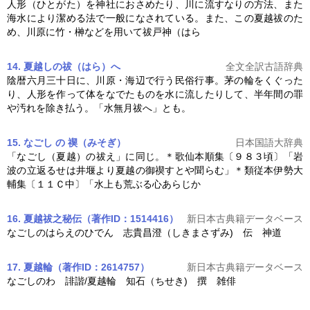
人形（ひとがた）を神社におさめたり、川に流すなりの方法、また
海水により潔める法で一般になされている。また、この
夏越
祓のた
め、川原に竹・榊などを用いて祓戸神（はら
14. 夏越しの祓（はら）へ
全文全訳古語辞典
陰暦六月三十日に、川原・海辺で行う民俗行事。茅の輪をくぐった
り、人形を作って体をなでたものを水に流したりして、半年間の罪
や汚れを除き払う。「水無月祓へ」とも。
15. なごし の 禊（みそぎ）
日本国語大辞典
「なごし（
夏越
）の祓え」に同じ。＊歌仙本順集〔９８３頃〕「岩
波の立返るせは井堰より
夏越
の御禊すとや聞らむ」＊類従本伊勢大
輔集〔１１Ｃ中〕「水上も荒ぶる心あらじか
16. 夏越祓之秘伝（著作ID：1514416）
新日本古典籍データベース
なごしのはらえのひでん 志貴昌澄（しきまさずみ) 伝 神道
17. 夏越輪（著作ID：2614757）
新日本古典籍データベース
なごしのわ 誹諧/
夏越
輪 知石（ちせき) 撰 雑俳