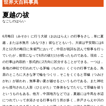
世界大百科事典
夏越の祓
なごしのはらい
6月晦日（みそか）に行う大祓（おおはらえ）の行事をさし，単に夏
越，または水無月（みなづき）祓などともいう。大祓は平安期には6
月と12月の晦日に朱雀門において，中臣が祝詞を読んで祭事を行っ
ていたが，後世になって6月の祓だけが残ったものである。現在，こ
の行事は内容的・形式的に2方向に区分することができる。一つは，
各地の神社で行われている茅輪（ちのわ）くぐりの行事である。鳥
居のところに大きな茅で輪をつくり，そこをくぐると罪穢（つみけ
がれ）が祓われ，無事暑い夏が越せるというものである。また神社
から授与された人形（ひとがた）で身体をなでたりして罪穢を祓う
というものもある。他方，中国地方などでは，夏越には牛馬を水辺
につれていって水浴させる行事を行う所が多く，井戸さらえや川の