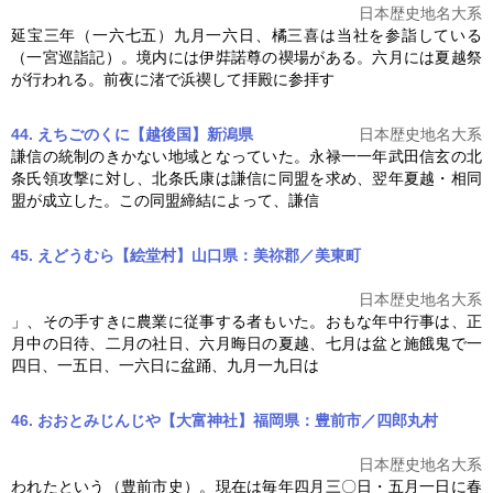
日本歴史地名大系
延宝三年（一六七五）九月一六日、橘三喜は当社を参詣している
（一宮巡詣記）。境内には伊弉諾尊の禊場がある。六月には
夏越
祭
が行われる。前夜に渚で浜禊して拝殿に参拝す
44. えちごのくに【越後国】新潟県
日本歴史地名大系
謙信の統制のきかない地域となっていた。永禄一一年武田信玄の北
条氏領攻撃に対し、北条氏康は謙信に同盟を求め、翌年
夏越
・相同
盟が成立した。この同盟締結によって、謙信
45. えどうむら【絵堂村】山口県：美祢郡／美東町
日本歴史地名大系
」、その手すきに農業に従事する者もいた。おもな年中行事は、正
月中の日待、二月の社日、六月晦日の
夏越
、七月は盆と施餓鬼で一
四日、一五日、一六日に盆踊、九月一九日は
46. おおとみじんじや【大富神社】福岡県：豊前市／四郎丸村
日本歴史地名大系
われたという（豊前市史）。現在は毎年四月三〇日・五月一日に春