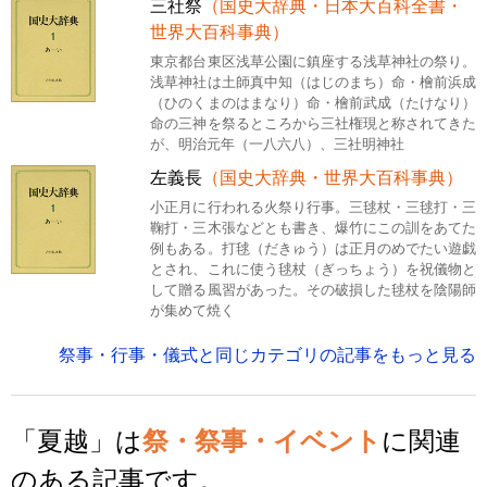
三社祭
（国史大辞典・日本大百科全書・
世界大百科事典）
東京都台東区浅草公園に鎮座する浅草神社の祭り。
浅草神社は土師真中知（はじのまち）命・檜前浜成
（ひのくまのはまなり）命・檜前武成（たけなり）
命の三神を祭るところから三社権現と称されてきた
が、明治元年（一八六八）、三社明神社
左義長
（国史大辞典・世界大百科事典）
小正月に行われる火祭り行事。三毬杖・三毬打・三
鞠打・三木張などとも書き、爆竹にこの訓をあてた
例もある。打毬（だきゅう）は正月のめでたい遊戯
とされ、これに使う毬杖（ぎっちょう）を祝儀物と
して贈る風習があった。その破損した毬杖を陰陽師
が集めて焼く
祭事・行事・儀式と同じカテゴリの記事をもっと見る
「夏越」は
祭・祭事・イベント
に関連
のある記事です。