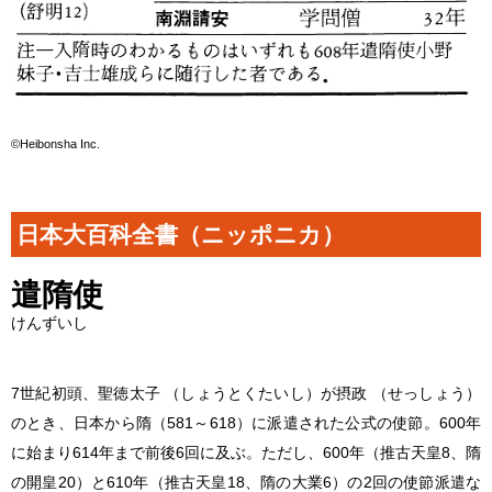
©Heibonsha Inc.
日本大百科全書（ニッポニカ）
遣隋使
けんずいし
7世紀初頭、聖徳太子 （しょうとくたいし）が摂政 （せっしょう）
のとき、日本から隋（581～618）に派遣された公式の使節。600年
に始まり614年まで前後6回に及ぶ。ただし、600年（推古天皇8、隋
の開皇20）と610年（推古天皇18、隋の大業6）の2回の使節派遣な