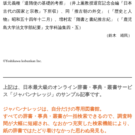
坂元義種「遣隋使の基礎的考察」（井上薫教授退官記念会編『日本
古代の国家と宗教』下所収）、同「推古朝の外交」（『歴史と人
物』昭和五十四年十二月）、増村宏「隋書と書紀推古紀」（『鹿児
島大学法文学部紀要』文学科論集四・五）
（鈴木 靖民）
©Yoshikawa kobunkan Inc.
上記は、日本最大級のオンライン辞書・事典・叢書サービ
ス「ジャパンナレッジ」のサンプル記事です。
ジャパンナレッジは、自分だけの専用図書館。
すべての辞書・事典・叢書が一括検索できるので、調査時
間が大幅に短縮され、なおかつ充実した検索機能により、
紙の辞書ではたどり着けなかった思わぬ発見も。