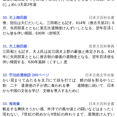
(じょめい)天皇2年薬
30. 犬上御田鍬
日本大百科全書
僚。冠位は大仁だいじん。三田耜とも記す。614年（推古天皇22）6
月、矢田部某とともに第五次
遣隋使
けんずいしとなる。翌年百済く
だら使を伴い帰国。630年（舒明天
31. 犬上御田鍬
世界大百科事典
三田耜とも記す。犬上氏は近江国犬上郡の豪族と推定される。614
年に矢田部某とともに推古朝の最後の
遣隋使
となる。翌年百済使を
伴い帰国する。630年薬師（くすし）恵
32. 宇治拾遺物語 388ページ
日本古典文学全集
かい屈まりてゐたるを太刀にて頭を打てば、鯉の頭を割るやうに
割 二十 遣唐使の子が虎に食われる事
遣隋使
に続いて、日本
から中国の文化を学び、文物を導入するために
33. 海
画像
日本大百科全書
帆走する爽快そうかい感、外洋での風や波との闘いなどはまったく
現れない。7世紀の初めから9世紀の終わりまで、
遣隋使
けんずい