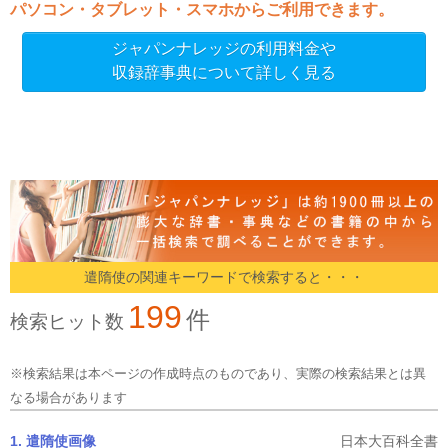
パソコン・タブレット・スマホからご利用できます。
ジャパンナレッジの利用料金や
収録辞事典について詳しく見る
遣隋使の関連キーワードで検索すると・・・
199
件
検索ヒット数
※検索結果は本ページの作成時点のものであり、実際の検索結果とは異
なる場合があります
1. 遣隋使
画像
日本大百科全書