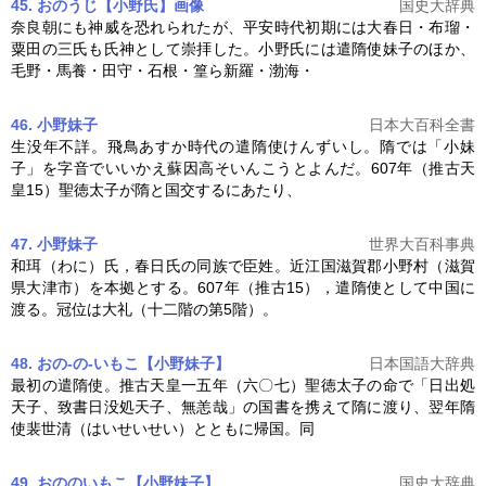
45. おのうじ【小野氏】
画像
国史大辞典
奈良朝にも神威を恐れられたが、平安時代初期には大春日・布瑠・
粟田の三氏も氏神として崇拝した。小野氏には
遣隋使
妹子のほか、
毛野・馬養・田守・石根・篁ら新羅・渤海・
46. 小野妹子
日本大百科全書
生没年不詳。飛鳥あすか時代の
遣隋使
けんずいし。隋では「小妹
子」を字音でいいかえ蘇因高そいんこうとよんだ。607年（推古天
皇15）聖徳太子が隋と国交するにあたり、
47. 小野妹子
世界大百科事典
和珥（わに）氏，春日氏の同族で臣姓。近江国滋賀郡小野村（滋賀
県大津市）を本拠とする。607年（推古15），
遣隋使
として中国に
渡る。冠位は大礼（十二階の第5階）。
48. おの‐の‐いもこ【小野妹子】
日本国語大辞典
最初の
遣隋使
。推古天皇一五年（六〇七）聖徳太子の命で「日出処
天子、致書日没処天子、無恙哉」の国書を携えて隋に渡り、翌年隋
使裴世清（はいせいせい）とともに帰国。同
49. おののいもこ【小野妹子】
国史大辞典