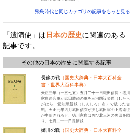
飛鳥時代と同じカテゴリの記事をもっと見る
「遣隋使」は
日本の歴史
に関連のある
記事です。
その他の日本の歴史に関連する記事
長篠の戦
（国史大辞典・日本大百科全
書・世界大百科事典）
天正三年（一五七五）五月二十一日織田信長・徳川
家康連合軍が武田勝頼の軍を三河国設楽原（したら
がはら、愛知県新城（しんしろ）市）で破った合
戦。天正元年四月武田信玄が没し武田軍の上洛遠征
が中断されると、徳川家康は再び北三河の奪回を図
り、七月二十一日長篠城
姉川の戦
（国史大辞典・日本大百科全