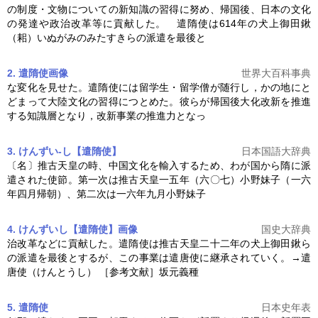
の制度・文物についての新知識の習得に努め、帰国後、日本の文化
の発達や政治改革等に貢献した。
遣隋使
は614年の犬上御田鍬
（耜）いぬがみのみたすきらの派遣を最後と
2. 遣隋使
画像
世界大百科事典
な変化を見せた。
遣隋使
には留学生・留学僧が随行し，かの地にと
どまって大陸文化の習得につとめた。彼らが帰国後大化改新を推進
する知識層となり，改新事業の推進力となっ
3. けんずい‐し【遣隋使】
日本国語大辞典
〔名〕推古天皇の時、中国文化を輸入するため、わが国から隋に派
遣された使節。第一次は推古天皇一五年（六〇七）小野妹子（一六
年四月帰朝）、第二次は一六年九月小野妹子
4. けんずいし【遣隋使】
画像
国史大辞典
治改革などに貢献した。
遣隋使
は推古天皇二十二年の犬上御田鍬ら
の派遣を最後とするが、この事業は遣唐使に継承されていく。→遣
唐使（けんとうし） ［参考文献］坂元義種
5. 遣隋使
日本史年表