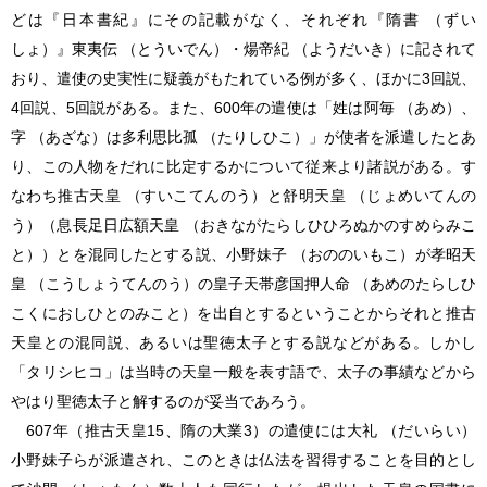
どは『日本書紀』にその記載がなく、それぞれ『隋書 （ずい
しょ）』東夷伝 （とういでん）・煬帝紀 （ようだいき）に記されて
おり、遣使の史実性に疑義がもたれている例が多く、ほかに3回説、
4回説、5回説がある。また、600年の遣使は「姓は阿毎 （あめ）、
字 （あざな）は多利思比孤 （たりしひこ）」が使者を派遣したとあ
り、この人物をだれに比定するかについて従来より諸説がある。す
なわち推古天皇 （すいこてんのう）と舒明天皇 （じょめいてんの
う）（息長足日広額天皇 （おきながたらしひひろぬかのすめらみこ
と））とを混同したとする説、小野妹子 （おののいもこ）が孝昭天
皇 （こうしょうてんのう）の皇子天帯彦国押人命 （あめのたらしひ
こくにおしひとのみこと）を出自とするということからそれと推古
天皇との混同説、あるいは聖徳太子とする説などがある。しかし
「タリシヒコ」は当時の天皇一般を表す語で、太子の事績などから
やはり聖徳太子と解するのが妥当であろう。
607年（推古天皇15、隋の大業3）の遣使には大礼 （だいらい）
小野妹子らが派遣され、このときは仏法を習得することを目的とし