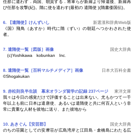
任那に遣わす．両国、朝貢する．将軍らが新羅より帰還後、新羅再
び任那を攻撃(紀)。隋に使を遣わす(最初の
遣隋使
)(隋書倭国伝)。
6. 【遣隋使】けんずいし
新選漢和辞典Web版
《国》飛鳥（あすか）時代に隋（ずい）の朝廷へつかわされた使
者。
7. 遣隋使一覧［図版］
画像
国史大辞典
(c)Yoshikawa kobunkan Inc.
8. 遣隋使一覧［百科マルチメディア］
画像
日本大百科全書
©Shogakukan
9. 赤松則良半生談 幕末オランダ留学の記録 237ページ
東洋文庫
我々は今日の感覚だけで評価することは出来ない。尤もかつて一千
年以上も前に日本は遣唐使、あるいは
遣隋使
と共に何百人という非
常に貴重な人材を彼地に送り、また彼地から
10. あきぐん【安芸郡】
国史大辞典
のちの荘園としての安摩荘が広島湾岸と江田島・倉橋島にわたる広