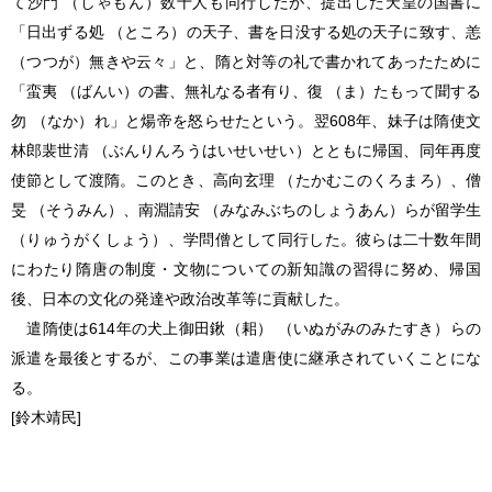
て沙門 （しゃもん）数十人も同行したが、提出した天皇の国書に
「日出ずる処 （ところ）の天子、書を日没する処の天子に致す、恙
（つつが）無きや云々」と、隋と対等の礼で書かれてあったために
「蛮夷 （ばんい）の書、無礼なる者有り、復 （ま）たもって聞する
勿 （なか）れ」と煬帝を怒らせたという。翌608年、妹子は隋使文
林郎裴世清 （ぶんりんろうはいせいせい）とともに帰国、同年再度
使節として渡隋。このとき、高向玄理 （たかむこのくろまろ）、僧
旻 （そうみん）、南淵請安 （みなみぶちのしょうあん）らが留学生
（りゅうがくしょう）、学問僧として同行した。彼らは二十数年間
にわたり隋唐の制度・文物についての新知識の習得に努め、帰国
後、日本の文化の発達や政治改革等に貢献した。
遣隋使は614年の犬上御田鍬（耜） （いぬがみのみたすき）らの
派遣を最後とするが、この事業は遣唐使に継承されていくことにな
る。
[鈴木靖民]