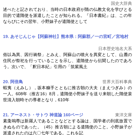
国史大辞典
述べたと記されており、当時の日本政府が隋の仏教文化を学びとる
目的で
遣隋使
を派遣したことが知られる。『日本書紀』は、この年
ならびにその翌年、小野妹子が
遣隋使
として
19. あそじんじゃ【阿蘇神社】熊本県：阿蘇郡／一の宮町／宮地村
日本歴史地名大系
俗以為異、因行祷祭」とみえ、阿蘇山の噴火を異変として、山麓の
住民が祭祀を行っていることを示し、
遣隋使
から伝聞したのであろ
う。次いで、「釈日本紀」引用の「筑紫風土
20. 阿倍鳥
世界大百科事典
蝦夷（えみし），坂本糠手とともに推古朝の大夫（まえつぎみ）の
一人。608年（推古16）8月，
遣隋使
小野妹子を送り来朝した隋使裴
世清入朝時その導者となり，610年
21. アーネスト・サトウ 神道論 160ページ
東洋文庫
素戔嗚尊は新羅人であることなどとする論は、国学者の到底放置で
きぬものであった。（45）推古朝による
遣隋使
のこと。小野妹子が
派遣されたのは六〇七年である。これを記