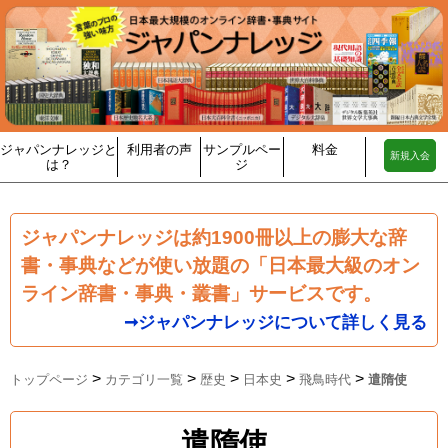
ジャパンナレッジと
利用者の声
サンプルペー
料金
新規入会
は？
ジ
ジャパンナレッジは約1900冊以上の膨大な辞
書・事典などが使い放題の「日本最大級のオン
ライン辞書・事典・叢書」サービスです。
➞ジャパンナレッジについて詳しく見る
>
>
>
>
>
トップページ
カテゴリ一覧
歴史
日本史
飛鳥時代
遣隋使
遣隋使