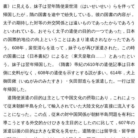
書》に見える。妹子は翌年隋使裴世清（はいせいせい）らを伴って
帰国したが，隋の国書を途中で紛失している。彼の国書の内容が，
太子の期待した対等の外交関係とは遠いものであったからであろう
といわれている。おそらく太子の遣使の目的の一つであった，日本
の国際的地位の向上ということはあまり達成されなかったであろ
う。608年，裴世清らを送って，妹子らが再び派遣された。この時
の国書には《日本書紀》によると〈東天皇敬白……〉とあったとい
う。妹子は翌年帰国した。《隋書》帝紀の610年の遣使記事は日本
側に史料がなく，608年の遣使を示すとする説が多い。614年，犬上
御田鍬（いぬがみのみたすき）・矢田部造らを派遣した。一行は翌
年帰国した。
遣隋使派遣の目的は主として中国文化の摂取にあり，これによっ
て従来朝鮮半島を介して輸入されていた大陸文化が直接に流入する
ことになった。この点，従来の対中国関係が朝鮮半島問題を有利に
導こうとする外交的かけひきを主目的としたのに比して，607年の
派遣以後の目的は大きな変化を見せた。遣隋使には留学生・留学僧