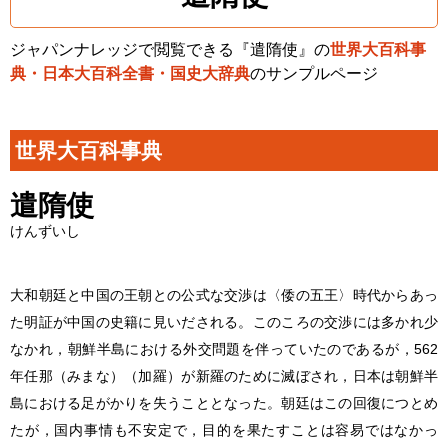
ジャパンナレッジで閲覧できる『遣隋使』の
世界大百科事
典・日本大百科全書・国史大辞典
のサンプルページ
世界大百科事典
遣隋使
けんずいし
大和朝廷と中国の王朝との公式な交渉は〈倭の五王〉時代からあっ
た明証が中国の史籍に見いだされる。このころの交渉には多かれ少
なかれ，朝鮮半島における外交問題を伴っていたのであるが，562
年任那（みまな）（加羅）が新羅のために滅ぼされ，日本は朝鮮半
島における足がかりを失うこととなった。朝廷はこの回復につとめ
たが，国内事情も不安定で，目的を果たすことは容易ではなかっ