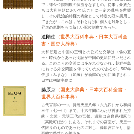
で，律令位階制度の源流をなすもの。従来，豪族た
ちは大和朝廷において氏ごとに一定の職務を世襲
し，その政治的特権の表象として特定の冠を襲用し
てきたが，これは，それとは別に個人を対象とし，
昇進の原則をもつ新しい冠位制度であった。
遣隋使
（世界大百科事典・日本大百科全
書・国史大辞典）
大和朝廷と中国の王朝との公式な交渉は〈倭の五
王〉時代からあった明証が中国の史籍に見いだされ
る。このころの交渉には多かれ少なかれ，朝鮮半島
における外交問題を伴っていたのであるが，562年
任那（みまな）（加羅）が新羅のために滅ぼされ，
日本は朝鮮半島に
藤原京
（国史大辞典・日本大百科全書・
世界大百科事典）
古代宮都の一つ。持統天皇八年（六九四）から和銅
三年（七一〇）まで、十六年間にわたり営まれた持
統・文武・元明三代の宮都。遺跡は奈良県橿原市
（高殿町ほか）にある。それまでの宮室が、天皇一
代限りのものであったのに対し、藤原宮に至り、計
画的で整然たる都市を