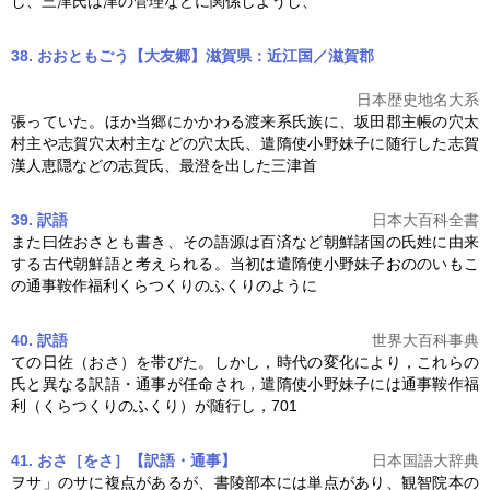
し、三津氏は津の管理などに関係しようし、
38. おおともごう【大友郷】滋賀県：近江国／滋賀郡
日本歴史地名大系
張っていた。ほか当郷にかかわる渡来系氏族に、坂田郡主帳の穴太
村主や志賀穴太村主などの穴太氏、
遣隋使
小野妹子に随行した志賀
漢人恵隠などの志賀氏、最澄を出した三津首
39. 訳語
日本大百科全書
また曰佐おさとも書き、その語源は百済など朝鮮諸国の氏姓に由来
する古代朝鮮語と考えられる。当初は
遣隋使
小野妹子おののいもこ
の通事鞍作福利くらつくりのふくりのように
40. 訳語
世界大百科事典
ての日佐（おさ）を帯びた。しかし，時代の変化により，これらの
氏と異なる訳語・通事が任命され，
遣隋使
小野妹子には通事鞍作福
利（くらつくりのふくり）が随行し，701
41. おさ［をさ］【訳語・通事】
日本国語大辞典
ヲサ」のサに複点があるが、書陵部本には単点があり、観智院本の