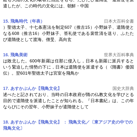
遣したが、この時代の文化には、朝鮮・中国
15. 飛鳥時代（年表）
日本大百科全書
）聖徳太子、十七条憲法を制定607（推古15）小野妹子、
遣隋使
と
なる608（推古16）小野妹子、答礼使である裴世清を送り、ふたた
び
遣隋使
として渡海。僧旻、高向玄
16. 飛鳥美術
世界大百科事典
は敗北した。600年新羅は任那に侵入し，日本も新羅に派兵すると
いう緊迫した情勢の下に，日本は
遣隋使
を派遣する（《隋書》倭国
伝）。翌601年聖徳太子は宮室を飛鳥か
17. あすかぶんか【飛鳥文化】
国史大辞典
述べたと記されており、当時の日本政府が隋の仏教文化を学びとる
目的で
遣隋使
を派遣したことが知られる。『日本書紀』は、この年
ならびにその翌年、小野妹子が
遣隋使
として
18. あすかぶんか【飛鳥文化】 ： 飛鳥文化／〔東アジア史の中での
飛鳥文化〕