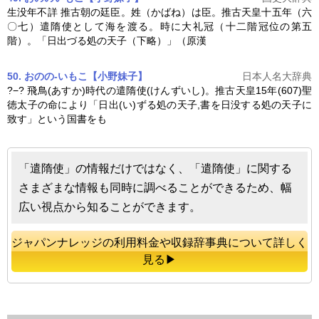
生没年不詳 推古朝の廷臣。姓（かばね）は臣。推古天皇十五年（六
〇七）
遣隋使
として海を渡る。時に大礼冠（十二階冠位の第五
階）。「日出づる処の天子（下略）」（原漢
50. おのの-いもこ【小野妹子】
日本人名大辞典
?−? 飛鳥(あすか)時代の
遣隋使
(けんずいし)。推古天皇15年(607)聖
徳太子の命により「日出(い)ずる処の天子,書を日没する処の天子に
致す」という国書をも
「遣隋使」の情報だけではなく、「遣隋使」に関する
さまざまな情報も同時に調べることができるため、幅
広い視点から知ることができます。
ジャパンナレッジの利用料金や収録辞事典について詳しく
見る▶