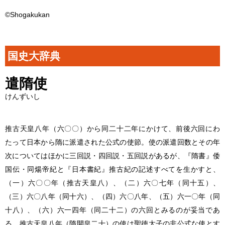
©Shogakukan
国史大辞典
遣隋使
けんずいし
推古天皇八年（六〇〇）から同二十二年にかけて、前後六回にわ
たって日本から隋に派遣された公式の使節。使の派遣回数とその年
次についてはほかに三回説・四回説・五回説があるが、『隋書』倭
国伝・同煬帝紀と『日本書紀』推古紀の記述すべてを生かすと、
（一）六〇〇年（推古天皇八）、（二）六〇七年（同十五）、
（三）六〇八年（同十六）、（四）六〇八年、（五）六一〇年（同
十八）、（六）六一四年（同二十二）の六回とみるのが妥当であ
る。推古天皇八年（隋開皇二十）の使は聖徳太子の非公式な使とす