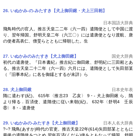
26. いぬかみ‐の‐みたすき【犬上御田鍬・犬上三田耜】
日本国語大辞典
飛鳥時代の官人。推古天皇二二年（六一四）
遣隋使
として中国に渡
り、翌年帰国。舒明天皇二年（六三〇）には遣唐使となり渡航、唐
の使者高表仁、僧旻らとともに帰朝した。生
27. いぬかみのみたすき【犬上御田鍬】
国史大辞典
初代の遣唐使。『日本書紀』推古紀に御田鍬、舒明紀に三田耜とあ
る。推古天皇二十二年（六一四）六月には、
遣隋使
として矢田部某
（『旧事本紀』に名を御嬬とするが未詳）ら
28. 犬上御田鍬
日本史年表
隋に遣わす(紀)。 615年〈推古23 乙亥〉 9・‐ 犬上御田鍬 ら、隋
より帰る．百済使、
遣隋使
に従い来朝(紀)。 632年〈舒明4 壬辰
⑧〉 8・‐ 遣唐使
29. いぬかみの-みたすき【犬上御田鍬】
日本人名大辞典
?−? 飛鳥(あすか)時代の官吏。推古天皇22年(614)矢田部某とともに
最後の
遣隋使
をつとめ,翌年百済(くだら)使をともなって帰国。舒明