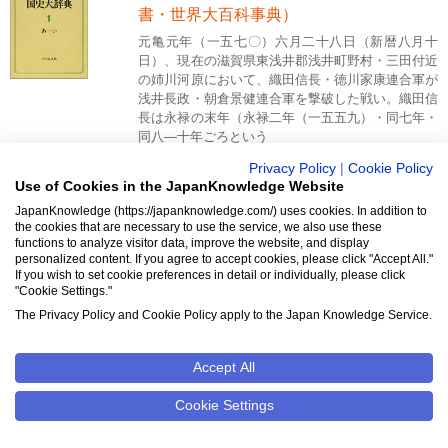
書・世界大百科事典）
元亀元年（一五七〇）六月二十八日（新暦八月十
日）、現在の滋賀県東浅井郡浅井町野村・三田付近
の姉川河原において、織田信長・徳川家康連合軍が
浅井長政・朝倉景健連合軍を撃破した戦い。織田信
長は永禄の末年（永禄二年（一五五九）・同七年・
同八―十年ごろという
河原者
（新版 歌舞伎事典・国史大辞典・
Privacy Policy
|
Cookie Policy
Use of Cookies in the JapanKnowledge Website
日本国語大辞典）
JapanKnowledge (https://japanknowledge.com/) uses cookies. In addition to
江戸時代に、歌舞伎役者や大道芸人・旅芸人などを
the cookies that are necessary to use the service, we also use these
社会的に卑しめて呼んだ称。河原乞食ともいった。
functions to analyze visitor data, improve the website, and display
元来、河原者とは、中世に河原に居住した人たちに
personalized content. If you agree to accept cookies, please click "Accept All."
If you wish to set cookie preferences in detail or individually, please click
対して名づけた称である。河川沿岸地帯は、原則と
"Cookie Settings."
して非課税の土地だったので、天災・戦乱・苛斂誅
求などによって荘園を
The Privacy Policy and Cookie Policy apply to the Japan Knowledge Service.
平安京
（国史大辞典・日本歴史地名大
Accept All
系・日本大百科全書）
延暦十三年（七九四）に奠（さだ）められた日本の
Cookie Settings
首都。形式的に、それは明治二年（一八六九）の東
京遷都まで首府であり続けたが、律令制的な宮都と