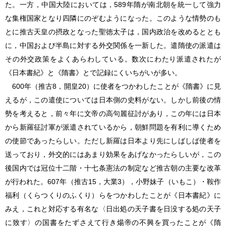
た。一方，中国大陸においては，589年隋が南北朝を統一して強力
な集権国家となり四隣にのぞむようになった。このような情勢のも
とに推古天皇の摂政となった聖徳太子は，国内政治を改めるととも
に，中国および半島に対する外交関係を一新した。遣隋使の派遣は
その外交政策をよくあらわしている。数次にわたり派遣されたが
《日本書紀》と《隋書》とで記録にくいちがいが多い。
600年（推古8，開皇20）に使者をつかわしたことが《隋書》に見
えるが，この遣使については日本側の史料がない。しかし前後の情
勢を考えると，前々年に文帝の高句麗征討があり，この年には日本
から新羅征討軍が派遣されているから，朝鮮問題を有利に導くため
の使節であったらしい。ただし新羅は日本より先にしばしば使者を
送っており，外交的にはあまり効果をあげなかったらしいが，この
後国内では冠位十二階・十七条憲法の制定など推古朝の主要な改革
が行われた。607年（推古15，大業3），小野妹子（いもこ）・鞍作
福利（くらつくりのふくり）らをつかわしたことが《日本書紀》に
みえ，これと対応する有名な〈日出処の天子書を日没する処の天子
に致す〉の国書をたずさえて行き煬帝の不興を買ったことが《隋