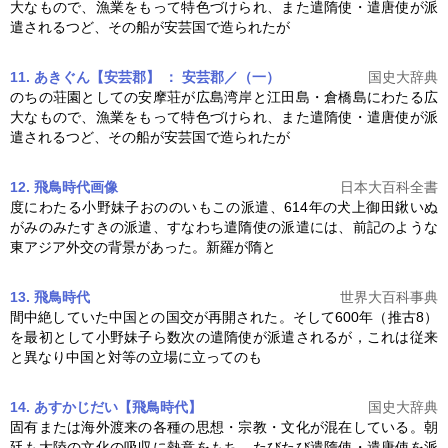
大なもので、漁業をもって特色づけられ、また
遣隋使
・遣唐使が派
遣されるつど、その船が安芸国で造られたが
11. あきぐん【安芸郡】 ： 安芸郡／（一）
国史大辞典
のちの荘園としての安摩荘が広島湾岸と江田島・倉橋島にわたる広
大なもので、漁業をもって特色づけられ、また
遣隋使
・遣唐使が派
遣されるつど、その船が安芸国で造られたが
12. 飛鳥時代
画像
日本大百科全書
度にわたる小野妹子おののいもこの派遣、614年の犬上御田鍬いぬ
がみのみたすきの派遣、すなわち
遣隋使
の派遣には、前記のような
東アジア外交の背景があった。新羅が隋と
13. 飛鳥時代
世界大百科事典
間中絶していた中国との国交が再開された。そして600年（推古8）
を最初として小野妹子ら数次の
遣隋使
が派遣されるが，これは従来
と異なり中国と対等の立場に立ってのも
14. あすかじだい【飛鳥時代】
国史大辞典
固有または海外渡来の各種の思想・宗教・文化が混在している。朝
廷も大陸の文化の吸収に熱意をもち、たびたび
遣隋使
・遣唐使を派