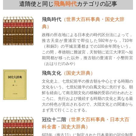
遣隋使と同じ
飛鳥時代
カテゴリの記事
飛鳥時代
（世界大百科事典・国史大辞
典）
政権の所在地による日本史の時代区分法によって，
推古天皇が豊浦宮で即位した592年から，710年
（和銅3）の平城京遷都までの100余年間をいう。
この間，孝徳朝に難波宮，天智朝に近江大津宮へ短
期間都が移った以外，推古朝の豊浦宮・小墾田宮
（おはりだのみや）
飛鳥文化
（国史大辞典）
文化史上、七世紀前半の推古朝を中心とする時期の
文化をいう。七世紀後半の白鳳文化に先行する。朝
鮮を経由して南北朝文化の積極的受容の行われたと
ころに、先行および後続する時期の文化と異なる最
大の特色が見出されるので、大陸文化との関連から
まず見て行くこととする。
冠位十二階
（世界大百科事典・日本大百
科全書・国史大辞典）
603年（推古11）に制定された日本最初の冠位制度