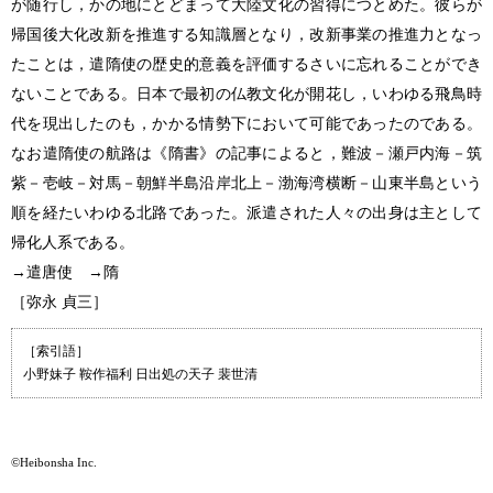
が随行し，かの地にとどまって大陸文化の習得につとめた。彼らが
帰国後大化改新を推進する知識層となり，改新事業の推進力となっ
たことは，遣隋使の歴史的意義を評価するさいに忘れることができ
ないことである。日本で最初の仏教文化が開花し，いわゆる飛鳥時
代を現出したのも，かかる情勢下において可能であったのである。
なお遣隋使の航路は《隋書》の記事によると，難波－瀬戸内海－筑
紫－壱岐－対馬－朝鮮半島沿岸北上－渤海湾横断－山東半島という
順を経たいわゆる北路であった。派遣された人々の出身は主として
帰化人系である。
→遣唐使 →隋
［弥永 貞三］
［索引語］
小野妹子 鞍作福利 日出処の天子 裴世清
©Heibonsha Inc.