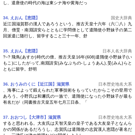
し、遣唐使の時代の海は東シナ海や黄海だっ
34. えおん【恵隠】
国史大辞典
近江国滋賀郡の漢人であろうという。推古天皇十六年（六〇八）九
月、僧旻・南淵請安らとともに学問僧として
遣隋使
小野妹子の第二
回派遣に随行し、留学すること三十一年、舒
35. えおん【恵隠】
日本人名大辞典
?−? 飛鳥(あすか)時代の僧。推古天皇16年(608)
遣隋使
小野妹子(い
もこ)にしたがって,南淵請安(みなぶちの-しょうあん),旻(みん)らと
ともに留学。舒明
36. おうみのくに【近江国】滋賀県
日本歴史地名大系
、海事によって鍛えられた軍事技術をもっていたからこその登用で
あろう。小野氏は和邇氏の一族で、
遣隋使
になった小野妹子が最も
有名だが（同書推古天皇五年七月三日条、「
37. おおつし【大津市】滋賀県
日本歴史地名大系
すると思われる。大友氏は天智天皇の皇子である大友皇子となんら
かの関係があるだろうし、志賀氏は
遣隋使
の志賀漢人恵隠が著名だ