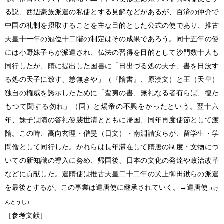
る説、西辺豪族派遣の私使とする見解などがあるが、百済の仲介で
中国の礼制を摂取することを主な目的とした公式の使であり、推古
天皇十一年の冠位十二階の制定はその成果であろう。同十五年の使
には小野妹子らが派遣され、仏法の習得を目的として沙門数十人も
同行したが、隋に提出した国書に「日出づる処の天子、書を日没す
る処の天子に致す、恙無きや」（『隋書』、原漢文）と王（天皇）
独自の権威を誇示したために「蛮夷の書、無礼なる者有らば、復た
もつて聞する勿れ」（同）と煬帝の不興をかったという。翌十六
年、妹子は隋の答礼使裴世清とともに帰国、同年再度使節として渡
隋。この時、高向玄理・僧旻（日文）・南淵請安らが、留学生・学
問僧として同行した。かれらは長年滞在して隋唐の制度・文物につ
いての新知識の導入に努め、帰国後、日本の文化の発達や政治改革
などに貢献した。遣隋使は推古天皇二十二年の犬上御田鍬らの派遣
を最後とするが、この事業は遣唐使に継承されていく。→遣唐使
（け
んとうし）
［参考文献］