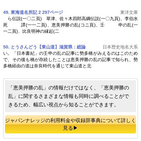
49. 東海道名所記 2 297ページ
東洋文庫
ら伝説(一〇二頁) 草津、佐々木四郎高綱伝説(一〇九頁)、李伯水
死 譚(一一二頁)、
恵美押勝の乱
(コニ頁)、壬 申の乱(一
一二頁)、比良明神の縁起(二
50. とうさんどう【東山道】滋賀県：総論
日本歴史地名大系
い。「日本書紀」の壬申の乱の記事に勢多橋がみえるのはこのため
で、その後も橋が存続したことは
恵美押勝の乱
の記事で知られ、勢
多橋経由の道は奈良時代を通じて東山道と北
「恵美押勝の乱」の情報だけではなく、「恵美押勝の
乱」に関するさまざまな情報も同時に調べることがで
きるため、幅広い視点から知ることができます。
ジャパンナレッジの利用料金や収録辞事典について詳しく
見る▶