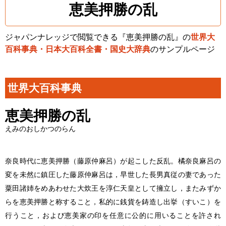
恵美押勝の乱
ジャパンナレッジで閲覧できる『恵美押勝の乱』の
世界大
百科事典・日本大百科全書・国史大辞典
のサンプルページ
世界大百科事典
恵美押勝の乱
えみのおしかつのらん
奈良時代に恵美押勝（藤原仲麻呂）が起こした反乱。橘奈良麻呂の
変を未然に鎮圧した藤原仲麻呂は，早世した長男真従の妻であった
粟田諸姉をめあわせた大炊王を淳仁天皇として擁立し，またみずか
らを恵美押勝と称すること，私的に銭貨を鋳造し出挙（すいこ）を
行うこと，および恵美家の印を任意に公的に用いることを許され