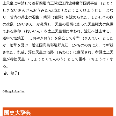
上天皇に申請して都督四畿内三関近江丹波播磨等国兵事使 （ととく
しきないさんげんおうみたんばはりまとうこくひょうじし）とな
り、管内の兵士の召集・簡閲（観閲）を認められた。しかしその数
の改竄 （かいざん）が発覚し、天皇の居所にあった天皇権力の象徴
である鈴印 （れいいん）を太上天皇側に奪われ、近江へ逃走する。
道中で塩焼王 （しおやきおう）を偽立して今帝 （きんてい）とした
が、追撃を受け、近江国高島郡勝野鬼江 （かちののおにえ）で斬殺
された。乱後、淳仁天皇は淡路 （あわじ）に幽閉され、孝謙太上天
皇が称徳天皇 （しょうとくてんのう）として重祚 （ちょうそ）す
る。
[
川敏子]
©Shogakukan Inc.
国史大辞典