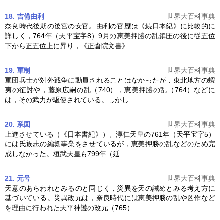
18. 吉備由利
世界大百科事典
奈良時代後期の後宮の女官。由利の官歴は《続日本紀》に比較的に
詳しく，764年（天平宝字8）9月の
恵美押勝の乱
鎮圧の後に従五位
下から正五位上に昇り，《正倉院文書》
19. 軍制
世界大百科事典
軍団兵士が対外戦争に動員されることはなかったが，東北地方の蝦
夷の征討や，藤原広嗣の乱（740），
恵美押勝の乱
（764）などに
は，その武力が駆使されている。しかし
20. 系図
世界大百科事典
上進させている（《日本書紀》）。淳仁天皇の761年（天平宝字5）
には氏族志の編纂事業をさせているが，
恵美押勝の乱
などのため完
成しなかった。桓武天皇も799年（延
21. 元号
世界大百科事典
天意のあらわれとみるのと同じく，災異を天の誡めとみる考え方に
基づいている。災異改元は，奈良時代には
恵美押勝の乱
や凶作など
を理由に行われた天平神護の改元（765）