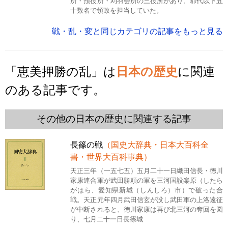
所・預役所・刈羽会所の三役所があり、郡代以下五
十数名で領政を担当していた。
戦・乱・変と同じカテゴリの記事をもっと見る
「恵美押勝の乱」は
日本の歴史
に関連
のある記事です。
その他の日本の歴史に関連する記事
長篠の戦
（国史大辞典・日本大百科全
書・世界大百科事典）
天正三年（一五七五）五月二十一日織田信長・徳川
家康連合軍が武田勝頼の軍を三河国設楽原（したら
がはら、愛知県新城（しんしろ）市）で破った合
戦。天正元年四月武田信玄が没し武田軍の上洛遠征
が中断されると、徳川家康は再び北三河の奪回を図
り、七月二十一日長篠城