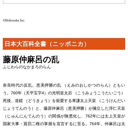
©Heibonsha Inc.
日本大百科全書（ニッポニカ）
藤原仲麻呂の乱
ふじわらのなかまろのらん
奈良時代の反乱。恵美押勝の乱 （えみのおしかつのらん）ともい
う。760年（天平宝字4）の光明皇太后 （こうみょうこうたいごう）
死後、道鏡 （どうきょう）を寵愛する孝謙太上天皇 （こうけんだい
じょうてんのう）と、藤原仲麻呂（恵美押勝）が擁立した淳仁天皇
（じゅんにんてんのう）の関係が険悪化し、762年には太上天皇が
国家大事・賞罰二権の掌握を宣言するに至る。764年、仲麻呂は太