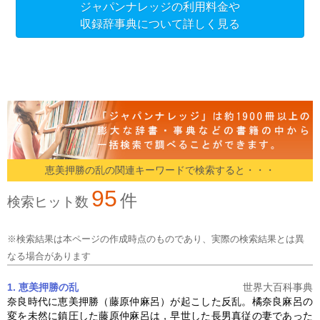
ジャパンナレッジの利用料金や
収録辞事典について詳しく見る
恵美押勝の乱の関連キーワードで検索すると・・・
95
件
検索ヒット数
※検索結果は本ページの作成時点のものであり、実際の検索結果とは異
なる場合があります
1. 恵美押勝の乱
世界大百科事典
奈良時代に恵美押勝（藤原仲麻呂）が起こした反乱。橘奈良麻呂の
変を未然に鎮圧した藤原仲麻呂は，早世した長男真従の妻であった