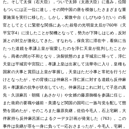
た。そして太保（右大臣），ついで太師（太政大臣）に進み，位階
もついには正一位に達し，その間中国の唐を模倣したさまざまな重
要施策を実行に移した。しかし，紫微中台（しびちゆうだい）の長
官としてとくに緊密な関係にあった叔母の光明皇太后が760年（天
平宝字4）に没したことが契機となって，勢力が下降しはじめ，反対
派との対立が激化してきた。すなわち，保良宮に滞在中，看病に当
たった道鏡を孝謙上皇が寵愛したのを淳仁天皇が批判したことか
ら，両者の間が不和となり，決裂状態のまま平城京に帰って，淳仁
天皇は平城宮中宮院に，孝謙上皇は出家して法華寺に入り，皇権も
国家の大事と賞罰は上皇が掌握し，天皇はただ小事と常祀を行うだ
けとなったが，その背後には仲麻呂＝淳仁派に対する道鏡ら反仲麻
呂＝孝謙派の抗争が伏在していた。仲麻呂はこれに対して子息の真
先・久須麻呂・朝獦（あさかり）や女婿の藤原御楯を参議に任じ，
また衛府の要職や越前・美濃など関国の国司に一族与党を配して態
勢を固めたが，そのころまた藤原良継，佐伯今毛人，石上宅嗣，大
伴家持ら反仲麻呂派によるクーデタ計画が発覚した（763）。この
事件は良継が罪を一身に負って一応おさまったが，今毛人，宅嗣，