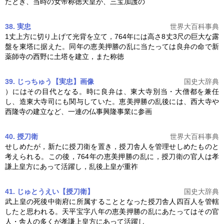
たとき、当時の女帝称徳天皇が、三宝加護の
38. 実忠
世界大百科事典
1丈上方に切り上げて光背を立て，764年には高さ8丈3尺の巨大な露
盤を東塔に据えた。同年の
恵美押勝の乱
に当たっては良弁の命で新
薬師寺の西野に土塔を建立，また称徳
39. じっちゅう【実忠】
画像
国史大辞典
）にはその目代となる。時に良弁は、東大寺別当・大僧都を兼任
し、造東大寺司にも関与していた。
恵美押勝の乱
後には、西大寺や
西隆寺の建立など、一連の仏事興隆事業に参画
40. 授刀衛
世界大百科事典
せしめたが，新たに授刀衛を置き，授刀舎人を管理せしめたものと
考えられる。この後，764年の
恵美押勝の乱
に，授刀衛の官人は孝
謙上皇方にあって活躍し，乱後上皇が重祚
41. じゅとうえい【授刀衛】
国史大辞典
武上皇の死後中衛府に所属することとなった授刀舎人四百人を管轄
したと思われる。天平宝字八年の
恵美押勝の乱
にあたってはその官
人・舎人の多くが孝謙上皇方にあって活躍し