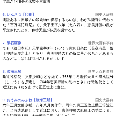
て高さ4寸5分の木製小三重塔
6. いんさつ【印刷】
国史大辞典
明証ある世界最古の印刷物の伝存するものは、わが法隆寺に伝わっ
た「百万塔陀羅尼」で、天平宝字八年（七六四）、
恵美押勝の乱
が
平定されたとき、称徳天皇が仏恩を謝するた
7. 隕石
画像
世界大百科事典
でも《続日本紀》天平宝字8年（764）9月18日条に〈是夜有星，落
于押勝臥屋之上〉とあり，
恵美押勝の乱
の折に星がおちたとあるも
のなどはしばしば引用されるが，いず
8. 淡海三船
世界大百科事典
陰道巡察使，文部少輔などを経て，763年ころ歴代天皇の漢風諡号
（しごう）を撰定し，764年
恵美押勝の乱
のときには造池使として
近江にあり功をあげて正五位上に進む。
9. おうみのみふね【淡海三船】
国史大辞典
六年正月文部少輔、八年八月美作守。同年九月正五位上勲三等近江
介、当時造池使として近江におり、
恵美押勝の乱
鎮圧の功による。
のちに中務大輔。天平神護二年（七六六）二