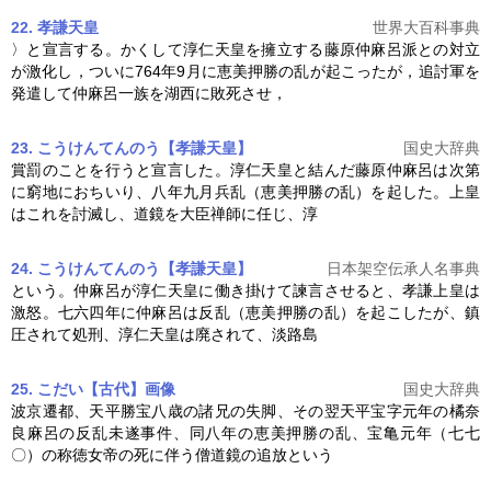
22. 孝謙天皇
世界大百科事典
〉と宣言する。かくして淳仁天皇を擁立する藤原仲麻呂派との対立
が激化し，ついに764年9月に
恵美押勝の乱
が起こったが，追討軍を
発遣して仲麻呂一族を湖西に敗死させ，
23. こうけんてんのう【孝謙天皇】
国史大辞典
賞罰のことを行うと宣言した。淳仁天皇と結んだ藤原仲麻呂は次第
に窮地におちいり、八年九月兵乱（
恵美押勝の乱
）を起した。上皇
はこれを討滅し、道鏡を大臣禅師に任じ、淳
24. こうけんてんのう【孝謙天皇】
日本架空伝承人名事典
という。仲麻呂が淳仁天皇に働き掛けて諫言させると、孝謙上皇は
激怒。七六四年に仲麻呂は反乱（
恵美押勝の乱
）を起こしたが、鎮
圧されて処刑、淳仁天皇は廃されて、淡路島
25. こだい【古代】
画像
国史大辞典
波京遷都、天平勝宝八歳の諸兄の失脚、その翌天平宝字元年の橘奈
良麻呂の反乱未遂事件、同八年の
恵美押勝の乱
、宝亀元年（七七
〇）の称徳女帝の死に伴う僧道鏡の追放という