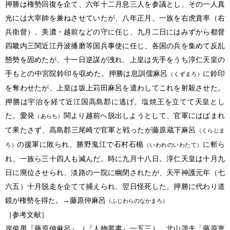
押勝は権勢回復を企て、六年十二月息三人を参議とし、その一人真
光には大宰帥を兼ねさせていたが、八年正月、一族を右虎賁率（右
兵衛督）、美濃・越前などの守に任じ、九月二日にはみずから都督
四畿内三関近江丹波播磨等国兵事使に任じ、各国の兵を集めて反乱
態勢を固めたが、十一日逆謀が洩れ、上皇は先手をうち淳仁天皇の
手もとの中宮院鈴印を収めた。押勝は息訓儒麻呂
に鈴印
（くずまろ）
を奪わせたが、上皇は坂上苅田麻呂を遣わしてこれを射殺させた。
押勝は宇治を経て近江国高島郡に逃げ、塩焼王を立てて天皇とし
た。愛発
関より越前へ脱出しようとして、官軍にはばまれ
（あらち）
て果たさず、高島郡三尾崎で官軍と戦ったが藤原蔵下麻呂
（くらじま
の援軍に敗られ、勝野鬼江で石村石楯
に斬ら
ろ）
（いわれのいわたて）
れ、一族ら三十四人も滅んだ。時に九月十八日。淳仁天皇は十月九
日に廃位させられ、淡路の一院に幽閉されたが、天平神護元年（七
六五）十月脱走を企てて捕えられ、翌日怪死した。押勝に代わり道
鏡が権勢を得た。→藤原仲麻呂
（ふじわらのなかまろ）
［参考文献］
岸俊男『藤原仲麻呂』（『人物叢書』一五三）、北山茂夫「藤原恵