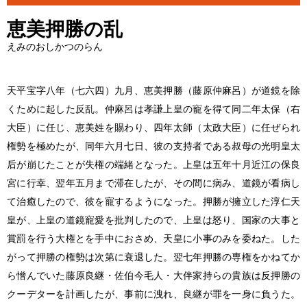
恵美押勝の乱
えみのおしかつのらん
天平宝字八年（七六四）九月、恵美押勝（藤原仲麻呂）が道鏡を除
くために起した反乱。仲麻呂は孝謙上皇の寵を得て同二年太保（右
大臣）に任じ、恵美姓を賜わり、四年太師（太政大臣）に任ぜられ
権勢を極めたが、同年六月七日、彼の支持者である叔母の光明皇太
后が崩じたことが失権の端緒となった。上皇は五年十月近江の保良
宮に行幸、翌年五月まで滞在したが、その間に病み、道鏡が看病し
て治癒したので、彼を寵するようになった。押勝が擁立した淳仁天
皇が、上皇の道鏡寵愛を批判したので、上皇は怒り、国家の大事と
賞罰を行う大権とを手中におさめ、天皇に小事のみを委ねた。した
がって押勝の権勢は次第に衰退した。翌七年押勝の専権をかねてか
ら憎んでいた藤原良継・佐伯今毛人・大伴家持らの貴族は反押勝の
クーデターを計画したが、事前に洩れ、良継が罪を一身に負うた。