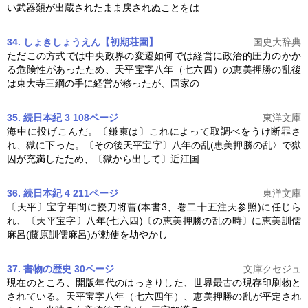
い武器類が出蔵されたまま戻されぬことをは
34. しょきしょうえん【初期荘園】
国史大辞典
ただこの方式では中央政界の変遷如何では経営に政治的圧力のかか
る危険性があったため、天平宝字八年（七六四）の
恵美押勝の乱
後
は東大寺三綱の手に経営が移ったが、国家の
35. 続日本紀 3 108ページ
東洋文庫
海中に投げこんだ。〔鎌束は〕これによって取調べをうけ断罪さ
れ、獄に下った。〔その後天平宝字〕八年の乱(
恵美押勝の乱
〉で獄
囚が充満したため、〔獄から出して〕近江国
36. 続日本紀 4 211ページ
東洋文庫
〔天平〕宝字年間に授刀将曹(本書3、巻二十五注天参照)に任じら
れ、〔天平宝字〕八年(七六四)〔の
恵美押勝の乱
の時〕に恵美訓儒
麻呂(藤原訓儒麻呂)が勅使を劫やかし
37. 書物の歴史 30ページ
文庫クセジュ
現在のところ、開版年代のはっきりした、世界最古の現存印刷物と
されている。天平宝字八年（七六四年）、
恵美押勝の乱
が平定され