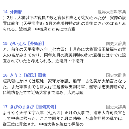
14. 外衛府
世界大百科事典
）2月，大将以下の官員の数と官位相当とが定められたが，実際の設
置は前年（天平宝字8）9月の
恵美押勝の乱
の直後にさかのぼるとみ
られる。近衛府・中衛府とともに地方豪
15. がいえふ【外衛府】
国史大辞典
と、前年の天平宝字八年（七六四）十月条に大将百済王敬福らの官
人の名がみえており、同年九月の
恵美押勝の乱
の直後にはすでに設
置されていたと考えられる。近衛府・中衛府
16. きうじ【紀氏】
画像
国史大辞典
桓武朝にかけては広純・家守が参議、船守・古佐美が大納言となっ
た。また軍事面でも諸人は征越後蝦夷副将軍、船守は
恵美押勝の乱
に戦功をたてて近衛大将まで進み、広純は陸
17. きびのまきび【吉備真備】
国史大辞典
ようやく天平宝字八年（七六四）正月の人事で、造東大寺司長官と
して中央に帰った。ここで同年九月に勃発した
恵美押勝の乱
では、
従三位に昇叙され、中衛大将を兼ねて押勝の