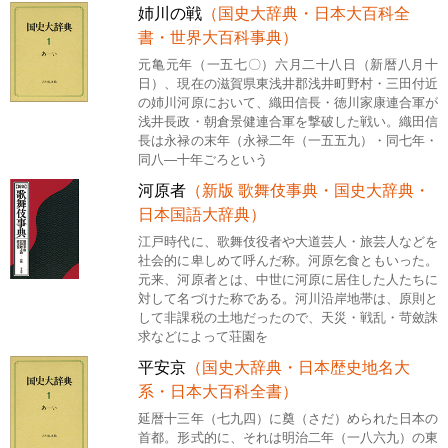
姉川の戦
（国史大辞典・日本大百科全
書・世界大百科事典）
元亀元年（一五七〇）六月二十八日（新暦八月十
日）、現在の滋賀県東浅井郡浅井町野村・三田付近
の姉川河原において、織田信長・徳川家康連合軍が
浅井長政・朝倉景健連合軍を撃破した戦い。織田信
長は永禄の末年（永禄二年（一五五九）・同七年・
同八―十年ごろという
河原者
（新版 歌舞伎事典・国史大辞典・
日本国語大辞典）
江戸時代に、歌舞伎役者や大道芸人・旅芸人などを
社会的に卑しめて呼んだ称。河原乞食ともいった。
元来、河原者とは、中世に河原に居住した人たちに
対して名づけた称である。河川沿岸地帯は、原則と
して非課税の土地だったので、天災・戦乱・苛斂誅
求などによって荘園を
平安京
（国史大辞典・日本歴史地名大
系・日本大百科全書）
延暦十三年（七九四）に奠（さだ）められた日本の
首都。形式的に、それは明治二年（一八六九）の東