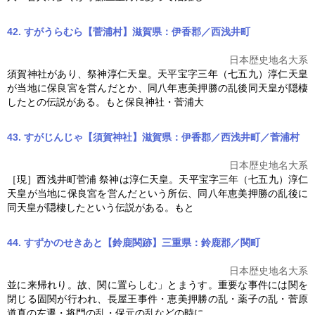
42. すがうらむら【菅浦村】滋賀県：伊香郡／西浅井町
日本歴史地名大系
須賀神社があり、祭神淳仁天皇。天平宝字三年（七五九）淳仁天皇
が当地に保良宮を営んだとか、同八年
恵美押勝の乱
後同天皇が隠棲
したとの伝説がある。もと保良神社・菅浦大
43. すがじんじゃ【須賀神社】滋賀県：伊香郡／西浅井町／菅浦村
日本歴史地名大系
［現］西浅井町菅浦 祭神は淳仁天皇。天平宝字三年（七五九）淳仁
天皇が当地に保良宮を営んだという所伝、同八年
恵美押勝の乱
後に
同天皇が隠棲したという伝説がある。もと
44. すずかのせきあと【鈴鹿関跡】三重県：鈴鹿郡／関町
日本歴史地名大系
並に来帰れり。故、関に置らしむ」とまうす。重要な事件には関を
閉じる固関が行われ、長屋王事件・
恵美押勝の乱
・薬子の乱・菅原
道真の左遷・将門の乱・保元の乱などの時に