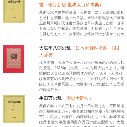
書・改訂新版 世界大百科事典）
幕末期水戸藩尊攘激派（天狗党）による筑波山挙兵
とそれを契機に起った争乱。天狗の呼称は水戸藩藩
主徳川斉昭が天保度の藩政改革を実施した際、改革
を喜ばない門閥派が改革派藩士を批難したところか
ら発したもので、改革派には軽格武士が多かったか
ら
大塩平八郎の乱
（日本大百科全書・国史
大辞典）
江戸後期、大坂で大塩平八郎らが救民のため挙兵し
た反乱。1828年（文政11）の九州大洪水より、断
続的に天災による諸国異作が続き、36年（天保7）
は未曽有の大飢饉であった。この打ち続く凶作・飢
饉により米価高騰し、大坂市中には飢餓による死者
が続出する。
生田万の乱
（国史大辞典）
天保八年（一八三七）六月一日の明け方、平田篤胤
の元塾頭生田万らが桑名藩領柏崎陣屋（新潟県柏崎
市）に乱入した事件。柏崎騒動ともいう。柏崎陣屋
は桑名藩の越後領四郡六万石の総支配所で、大役