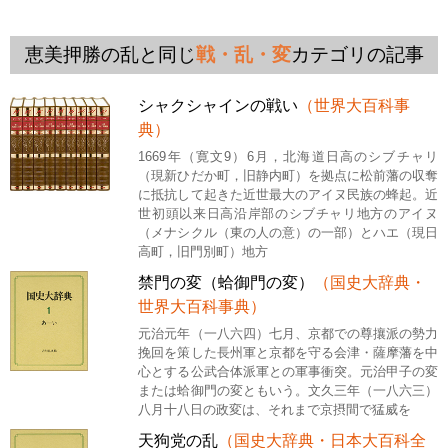
恵美押勝の乱と同じ
戦・乱・変
カテゴリの記事
シャクシャインの戦い
（世界大百科事
典）
1669年（寛文9）6月，北海道日高のシブチャリ
（現新ひだか町，旧静内町）を拠点に松前藩の収奪
に抵抗して起きた近世最大のアイヌ民族の蜂起。近
世初頭以来日高沿岸部のシブチャリ地方のアイヌ
（メナシクル（東の人の意）の一部）とハエ（現日
高町，旧門別町）地方
禁門の変（蛤御門の変）
（国史大辞典・
世界大百科事典）
元治元年（一八六四）七月、京都での尊攘派の勢力
挽回を策した長州軍と京都を守る会津・薩摩藩を中
心とする公武合体派軍との軍事衝突。元治甲子の変
または蛤御門の変ともいう。文久三年（一八六三）
八月十八日の政変は、それまで京摂間で猛威を
天狗党の乱
（国史大辞典・日本大百科全