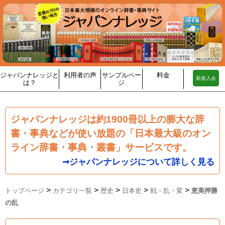
ジャパンナレッジと
利用者の声
サンプルペー
料金
新規入会
は？
ジ
ジャパンナレッジは約1900冊以上の膨大な辞
書・事典などが使い放題の「日本最大級のオン
ライン辞書・事典・叢書」サービスです。
➞ジャパンナレッジについて詳しく見る
>
>
>
>
>
トップページ
カテゴリ一覧
歴史
日本史
戦・乱・変
恵美押勝
の乱