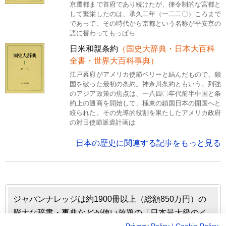
京遷都まで首府であり続けたが、律令制的な宮都と
して繁栄したのは、承久二年（一二二〇）ころまで
であって、その時代から京都という名称が平安京の
語に替わってもっぱら
日米和親条約
（国史大辞典・日本大百科
全書・世界大百科事典）
江戸幕府がアメリカ使節ペリーと結んだもので、鎖
国を破った最初の条約。神奈川条約ともいう。列強
のアジア政策の焦点は、一八四〇年代前半中国と条
約上の通商を開始して、極東の鎖国日本の開国へと
絞られた。その先導的役割を果たしたアメリカ政府
の対日使節派遣計画は
日本の歴史に関連する記事をもっと見る
ジャパンナレッジは約1900冊以上（総額850万円）の
膨大な辞書・事典などが使い放題の「日本最大級のイ