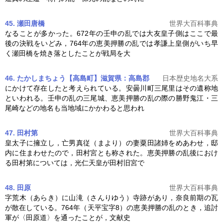
45. 瀬田唐橋
世界大百科事典
なることが多かった。672年の壬申の乱では大友皇子側はここで最
後の決戦をいどみ，764年の
恵美押勝の乱
では孝謙上皇側がいち早
く瀬田橋を焼き落としたことが戦局を大
46. たかしまちょう【高島町】滋賀県：高島郡
日本歴史地名大系
にかけて存在したと考えられている。安曇川町三尾里はその遺称地
といわれる。壬申の乱の三尾城、
恵美押勝の乱
の際の勝野鬼江・三
尾崎などの地名も当地域にかかわると思われ
47. 田村第
世界大百科事典
皇太子に擁立し，亡男真従（まより）の妻粟田諸姉をめあわせ，邸
内に住まわせたので，田村宮とも称された。
恵美押勝の乱
後におけ
る田村第については，光仁天皇が田村旧宮で
48. 田原
世界大百科事典
字荒木（あらき）に山滝（さんりゆう）寺跡があり，奈良前期の瓦
が散在している。764年（天平宝字8）の
恵美押勝の乱
のとき，追討
軍が〈田原道〉を通ったことが，文献史