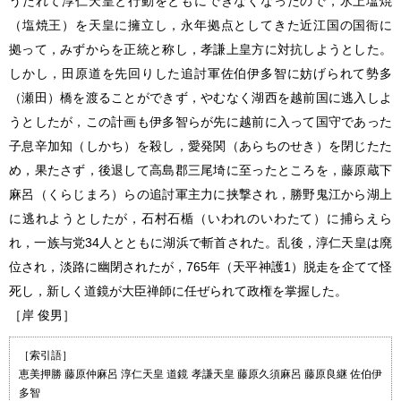
うたれて淳仁天皇と行動をともにできなくなったので，氷上塩焼
（塩焼王）を天皇に擁立し，永年拠点としてきた近江国の国衙に
拠って，みずからを正統と称し，孝謙上皇方に対抗しようとした。
しかし，田原道を先回りした追討軍佐伯伊多智に妨げられて勢多
（瀬田）橋を渡ることができず，やむなく湖西を越前国に逃入しよ
うとしたが，この計画も伊多智らが先に越前に入って国守であった
子息辛加知（しかち）を殺し，愛発関（あらちのせき）を閉じたた
め，果たさず，後退して高島郡三尾埼に至ったところを，藤原蔵下
麻呂（くらじまろ）らの追討軍主力に挟撃され，勝野鬼江から湖上
に逃れようとしたが，石村石楯（いわれのいわたて）に捕らえら
れ，一族与党34人とともに湖浜で斬首された。乱後，淳仁天皇は廃
位され，淡路に幽閉されたが，765年（天平神護1）脱走を企てて怪
死し，新しく道鏡が大臣禅師に任ぜられて政権を掌握した。
［岸 俊男］
［索引語］
恵美押勝 藤原仲麻呂 淳仁天皇 道鏡 孝謙天皇 藤原久須麻呂 藤原良継 佐伯伊
多智