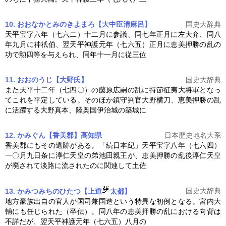
10. おおなかとみのきよまろ【大中臣清麻呂】
国史大辞典
天平宝字六年（七六二）十二月に参議、同七年正月に左大弁、同八
年九月に神祇伯、翌天平神護元年（七六五）正月に
恵美押勝の乱
の
功で勲四等を与えられ、同年十一月に従三位
11. おおのうじ【大野氏】
国史大辞典
また天平十二年（七四〇）の藤原広嗣の乱に持節征夷大将軍となっ
てこれを平定している。そのほか鎮守判官大野横刀、
恵美押勝の乱
に活躍する大野真本、陸奥国伊治城の築城に
12. かみぐん【香美郡】高知県
日本歴史地名大系
香美郡にもその遺跡がある。「続日本紀」天平宝字八年（七六四）
一〇月九日条に淳仁天皇の弟池田親王が、
恵美押勝の乱
後淳仁天皇
が廃されて淡路に流されたのに関連して土佐
国史大辞典
13. かみつみちのひたつ【上道
太都】
地方豪族出自の官人が国司兼国造という特異な初例となる。宮内大
輔にも任じられた（卒伝）。同八年の
恵美押勝の乱
における向背は
不詳だが、翌天平神護元年（七六五）八月の