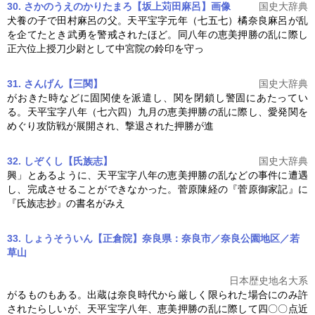
30. さかのうえのかりたまろ【坂上苅田麻呂】
画像
国史大辞典
犬養の子で田村麻呂の父。天平宝字元年（七五七）橘奈良麻呂が乱
を企てたとき武勇を警戒されたほど。同八年の
恵美押勝の乱
に際し
正六位上授刀少尉として中宮院の鈴印を守っ
31. さんげん【三関】
国史大辞典
がおきた時などに固関使を派遣し、関を閉鎖し警固にあたってい
る。天平宝字八年（七六四）九月の
恵美押勝の乱
に際し、愛発関を
めぐり攻防戦が展開され、撃退された押勝が進
32. しぞくし【氏族志】
国史大辞典
興」とあるように、天平宝字八年の
恵美押勝の乱
などの事件に遭遇
し、完成させることができなかった。菅原陳経の『菅原御家記』に
『氏族志抄』の書名がみえ
33. しょうそういん【正倉院】奈良県：奈良市／奈良公園地区／若
草山
日本歴史地名大系
がるものもある。出蔵は奈良時代から厳しく限られた場合にのみ許
されたらしいが、天平宝字八年、
恵美押勝の乱
に際して四〇〇点近