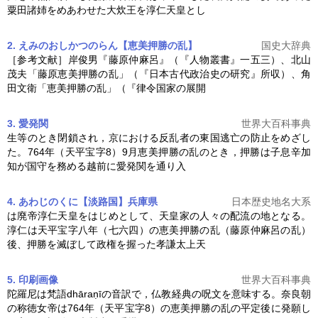
粟田諸姉をめあわせた大炊王を淳仁天皇とし
2. えみのおしかつのらん【恵美押勝の乱】
国史大辞典
［参考文献］岸俊男『藤原仲麻呂』（『人物叢書』一五三）、北山
茂夫「藤原
恵美押勝の乱
」（『日本古代政治史の研究』所収）、角
田文衛「
恵美押勝の乱
」（『律令国家の展開
3. 愛発関
世界大百科事典
生等のとき閉鎖され，京における反乱者の東国逃亡の防止をめざし
た。764年（天平宝字8）9月
恵美押勝の乱
のとき，押勝は子息辛加
知が国守を務める越前に愛発関を通り入
4. あわじのくに【淡路国】兵庫県
日本歴史地名大系
は廃帝淳仁天皇をはじめとして、天皇家の人々の配流の地となる。
淳仁は天平宝字八年（七六四）の
恵美押勝の乱
（藤原仲麻呂の乱）
後、押勝を滅ぼして政権を握った孝謙太上天
5. 印刷
画像
世界大百科事典
陀羅尼は梵語dhāraṇīの音訳で，仏教経典の呪文を意味する。奈良朝
の称徳女帝は764年（天平宝字8）の
恵美押勝の乱
の平定後に発願し