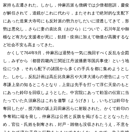
家持も左遷された。しかし，仲麻呂派も僧綱では少僧都慈訓，慶俊
が解任されて，道鏡がこれに代わり，またそれまで絶対的な支配下
にあった造東大寺司にも反対派の勢力がしだいに浸透してきて，形
勢は悪化し，さらに妻の袁比良（おひら）についで，石川年足や御
楯など有力な支援者が死に，飢饉・疫病に加えて物価が高騰するな
ど社会不安も高まってきた。
かくして764年9月，仲麻呂は退勢を一気に挽回すべく反乱を企図
し，みずから〈都督四畿内三関近江丹波播磨等国兵事使〉という地
位につき，それら配下の諸国から多くの手兵を都に集めようとし
た。しかし，反乱計画は高丘比良麻呂や大津大浦らの密告によって
孝謙上皇の知るところとなり，上皇は先手を打って淳仁天皇のもと
にあった鈴印を回収しようとした。中宮院にあって勅旨の伝宣に当
たっていた久須麻呂はこれを邀撃（ようげき）し，いちどは鈴印を
奪回したが，授刀衛の坂上苅田麻呂らに射殺された。かくて鈴印の
争奪戦に端を発し，仲麻呂は公然と反旗を掲げることとなったた
め，官位・氏姓を剝奪され，封戸・雑物も没収されたうえ，不意を