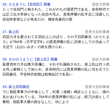
26. さえきうじ【佐伯氏】
画像
国史大辞典
とって佐伯門と称された。これがのちの藻壁門である。奈良時代で
は正三位大宰帥となった佐伯今毛人、
恵美押勝の乱
平定に活躍した
佐伯伊多智などが有名だが、橘奈良麻呂の変
27. 坂上氏
世界大百科事典
武芸の才を愛されて正四位上にのぼり，その子苅田麻呂（かりたま
ろ）が764年（天平宝字8）の
恵美押勝の乱
に武将としての功あって
大忌寸（おおいみき）の姓を授けられ，
28. さかのうえうじ【坂上氏】
画像
国史大辞典
延暦四年六月以降大宿禰と、それぞれ賜姓された。坂上氏は代々武
を尚ぶ家柄として知られ、奈良時代には
恵美押勝の乱
に功を立てた
苅田麻呂、平安時代初期は蝦夷征討で名高い
29. 坂上苅田麻呂
世界大百科事典
でに朝廷軍事力の中核として，牡鹿（道嶋）嶋足らとともに，彼の
名があげられている。764年の
恵美押勝の乱
には，授刀少尉として
奮戦，朝廷軍大勝の因をなした。功により