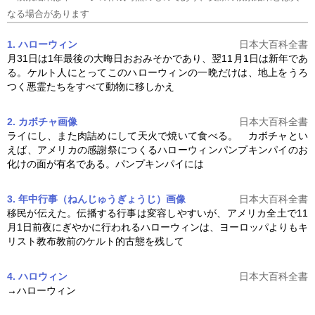
なる場合があります
1. ハローウィン
日本大百科全書
月31日は1年最後の大晦日おおみそかであり、翌11月1日は新年であ
る。ケルト人にとってこの
ハローウィン
の一晩だけは、地上をうろ
つく悪霊たちをすべて動物に移しかえ
2. カボチャ
画像
日本大百科全書
ライにし、また肉詰めにして天火で焼いて食べる。 カボチャとい
えば、アメリカの感謝祭につくる
ハローウィン
パンプキンパイのお
化けの面が有名である。パンプキンパイには
3. 年中行事（ねんじゅうぎょうじ）
画像
日本大百科全書
移民が伝えた。伝播する行事は変容しやすいが、アメリカ全土で11
月1日前夜にぎやかに行われる
ハローウィン
は、ヨーロッパよりもキ
リスト教布教前のケルト的古態を残して
4. ハロウィン
日本大百科全書
→
ハローウィン