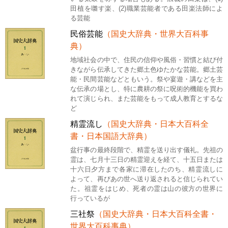
田植を囃す楽、(2)職業芸能者である田楽法師によ
る芸能
民俗芸能
（国史大辞典・世界大百科事
典）
地域社会の中で、住民の信仰や風俗・習慣と結び付
きながら伝承してきた郷土色ゆたかな芸能。郷土芸
能・民間芸能などともいう。祭や宴遊・講などを主
な伝承の場とし、特に農耕の祭に呪術的機能を買わ
れて演じられ、また芸能をもって成人教育とするな
ど
精霊流し
（国史大辞典・日本大百科全
書・日本国語大辞典）
盆行事の最終段階で、精霊を送り出す儀礼。先祖の
霊は、七月十三日の精霊迎えを経て、十五日または
十六日夕方まで各家に滞在したのち、精霊流しに
よって、再びあの世へ送り返されると信じられてい
た。祖霊をはじめ、死者の霊は山の彼方の世界に
行っているが
三社祭
（国史大辞典・日本大百科全書・
世界大百科事典）