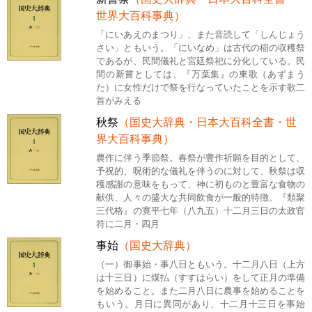
世界大百科事典）
「にいあえのまつり」、また音読して「しんじょう
さい」ともいう。「にいなめ」は古代の稲の収穫祭
であるが、民間儀礼と宮廷祭祀に分化している。民
間の新嘗としては、『万葉集』の東歌（あずまう
た）に女性だけで祭を行なっていたことを示す歌二
首がみえる
秋祭
（国史大辞典・日本大百科全書・世
界大百科事典）
農作に伴う季節祭。春祭が豊作祈願を目的として、
予祝的、呪術的な儀礼を伴うのに対して、秋祭は収
穫感謝の意味をもって、神に初ものと豊富な食物の
献供、人々の盛大な共同飲食が一般的特徴。『類聚
三代格』の寛平七年（八九五）十二月三日の太政官
符に二月・四月
事始
（国史大辞典）
（一）御事始・事八日ともいう。十二月八日（上方
は十三日）に煤払（すすはらい）をして正月の準備
を始めること。また二月八日に農事を始めることを
もいう。月日に異同があり、十二月十三日を事始