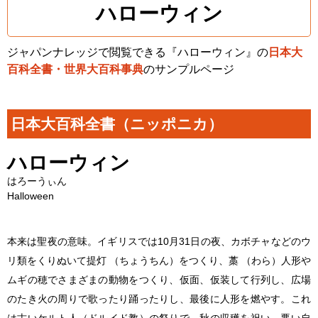
ハローウィン
ジャパンナレッジで閲覧できる『ハローウィン』の
日本大
百科全書・世界大百科事典
のサンプルページ
日本大百科全書（ニッポニカ）
ハローウィン
はろーうぃん
Halloween
本来は聖夜の意味。イギリスでは10月31日の夜、カボチャなどのウ
リ類をくりぬいて提灯 （ちょうちん）をつくり、藁 （わら）人形や
ムギの穂でさまざまの動物をつくり、仮面、仮装して行列し、広場
のたき火の周りで歌ったり踊ったりし、最後に人形を燃やす。これ
は古いケルト人（ドルイド教）の祭りで、秋の収穫を祝い、悪い自