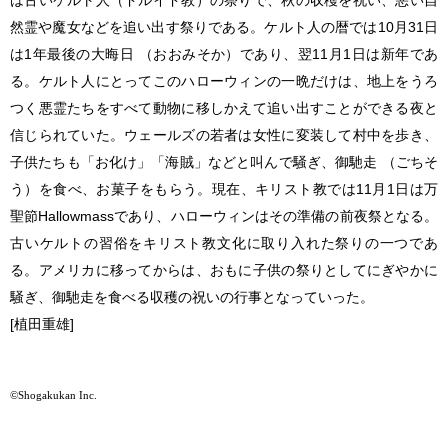
然霊や魔女などを追い出す祭りである。ケルト人の暦では10月31日
は1年最後の大晦日 （おおみそか）であり、翌11月1日は新年であ
る。ケルト人にとってこのハローウィンの一晩だけは、地上をうろ
つく悪霊たちをすべて動物に移しかえて追い出すことができる夜と
信じられていた。ウェールズの若者は女性に変装して村中を歩き、
子供たちも「お化け」「海賊」などと叫んで騒ぎ、御馳走 （ごちそ
う）を食べ、お菓子をもらう。現在、キリスト教では11月1日は万
聖節Hallowmassであり、ハローウィンはその準備の前夜祭となる。
古いケルトの習俗をキリスト教文化に取り入れた祭りの一つであ
る。アメリカに移ってからは、おもに子供の祭りとしてにぎやかに
騒ぎ、御馳走を食べる収穫の祝いの行事となっていった。
[植田重雄]
©Shogakukan Inc.