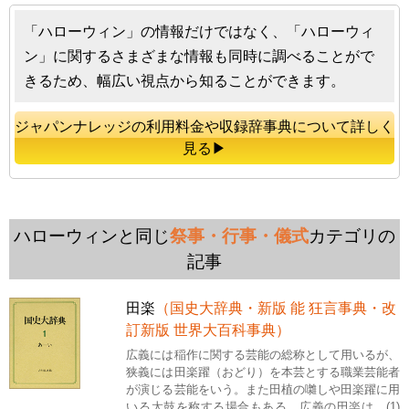
「ハローウィン」の情報だけではなく、「ハローウィ
ン」に関するさまざまな情報も同時に調べることがで
きるため、幅広い視点から知ることができます。
ジャパンナレッジの利用料金や収録辞事典について詳しく
見る▶
ハローウィンと同じ
祭事・行事・儀式
カテゴリの
記事
田楽
（国史大辞典・新版 能 狂言事典・改
訂新版 世界大百科事典）
広義には稲作に関する芸能の総称として用いるが、
狭義には田楽躍（おどり）を本芸とする職業芸能者
が演じる芸能をいう。また田植の囃しや田楽躍に用
いる太鼓を称する場合もある。広義の田楽は、(1)