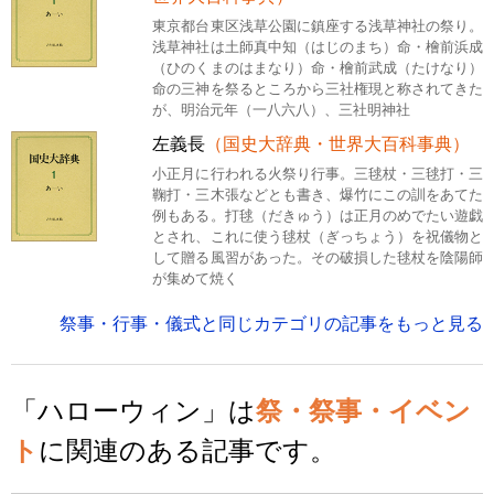
東京都台東区浅草公園に鎮座する浅草神社の祭り。
浅草神社は土師真中知（はじのまち）命・檜前浜成
（ひのくまのはまなり）命・檜前武成（たけなり）
命の三神を祭るところから三社権現と称されてきた
が、明治元年（一八六八）、三社明神社
左義長
（国史大辞典・世界大百科事典）
小正月に行われる火祭り行事。三毬杖・三毬打・三
鞠打・三木張などとも書き、爆竹にこの訓をあてた
例もある。打毬（だきゅう）は正月のめでたい遊戯
とされ、これに使う毬杖（ぎっちょう）を祝儀物と
して贈る風習があった。その破損した毬杖を陰陽師
が集めて焼く
祭事・行事・儀式と同じカテゴリの記事をもっと見る
「ハローウィン」は
祭・祭事・イベン
ト
に関連のある記事です。