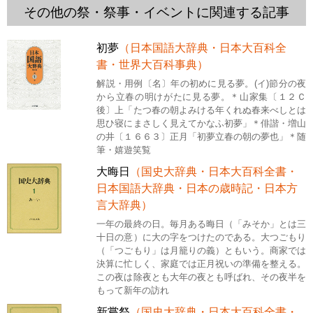
その他の祭・祭事・イベントに関連する記事
初夢
（日本国語大辞典・日本大百科全
書・世界大百科事典）
解説・用例〔名〕年の初めに見る夢。(イ)節分の夜
から立春の明けがたに見る夢。＊山家集〔１２Ｃ
後〕上「たつ春の朝よみける年くれぬ春来べしとは
思ひ寝にまさしく見えてかなふ初夢」＊俳諧・増山
の井〔１６６３〕正月「初夢立春の朝の夢也」＊随
筆・嬉遊笑覧
大晦日
（国史大辞典・日本大百科全書・
日本国語大辞典・日本の歳時記・日本方
言大辞典）
一年の最終の日。毎月ある晦日（「みそか」とは三
十日の意）に大の字をつけたのである。大つごもり
（「つごもり」は月籠りの義）ともいう。商家では
決算に忙しく、家庭では正月祝いの準備を整える。
この夜は除夜とも大年の夜とも呼ばれ、その夜半を
もって新年の訪れ
新嘗祭
（国史大辞典・日本大百科全書・