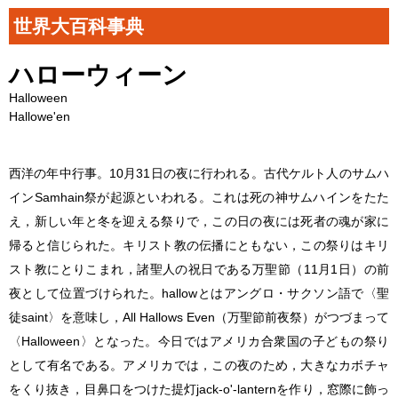
世界大百科事典
ハローウィーン
Halloween
Hallowe'en
西洋の年中行事。10月31日の夜に行われる。古代ケルト人のサムハ
インSamhain祭が起源といわれる。これは死の神サムハインをたた
え，新しい年と冬を迎える祭りで，この日の夜には死者の魂が家に
帰ると信じられた。キリスト教の伝播にともない，この祭りはキリ
スト教にとりこまれ，諸聖人の祝日である万聖節（11月1日）の前
夜として位置づけられた。hallowとはアングロ・サクソン語で〈聖
徒saint〉を意味し，All Hallows Even（万聖節前夜祭）がつづまって
〈Halloween〉となった。今日ではアメリカ合衆国の子どもの祭り
として有名である。アメリカでは，この夜のため，大きなカボチャ
をくり抜き，目鼻口をつけた提灯jack-o'-lanternを作り，窓際に飾っ