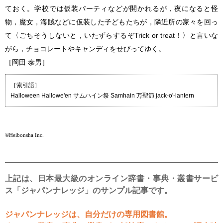
ておく。学校では仮装パーティなどが開かれるが，夜になると怪
物，魔女，海賊などに仮装した子どもたちが，隣近所の家々を回っ
て〈ごちそうしないと，いたずらするぞTrick or treat！〉と言いな
がら，チョコレートやキャンディをせびってゆく。
［岡田 泰男］
［索引語］
Halloween Hallowe'en サムハイン祭 Samhain 万聖節 jack-o'-lantern
©Heibonsha Inc.
上記は、日本最大級のオンライン辞書・事典・叢書サービ
ス「ジャパンナレッジ」のサンプル記事です。
ジャパンナレッジは、自分だけの専用図書館。