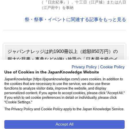
（『日次紀事』）、十三日（江戸城）または八日
（江戸府中）を事納
祭・祭事・イベントに関連する記事をもっと見る
ジャパンナレッジは約1900冊以上（総額850万円）の
膨大な辞書・事典などが使い放題の「日本最大級のイ
ンターネット辞書・事典・叢書サイト」です。日本国
Privacy Policy
|
Cookie Policy
Use of Cookies in the JapanKnowledge Website
内のみならず、海外の有名大学から図書館まで、多く
JapanKnowledge (https://japanknowledge.com/) uses cookies. In addition to
の機関で利用されています。
the cookies that are necessary to use the service, we also use these
functions to analyze visitor data, improve the website, and display
personalized content. If you agree to accept cookies, please click "Accept All."
ジャパンナレッジの利用料金や収録辞事典について詳しく
If you wish to set cookie preferences in detail or individually, please click
"Cookie Settings."
見る▶
The Privacy Policy and Cookie Policy apply to the Japan Knowledge Service.
Accept All