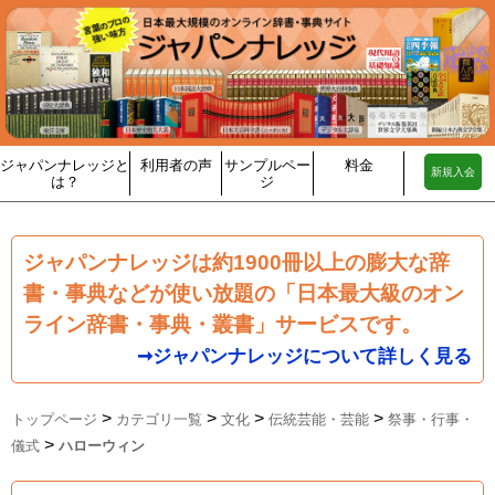
ジャパンナレッジと
利用者の声
サンプルペー
料金
新規入会
は？
ジ
ジャパンナレッジは約1900冊以上の膨大な辞
書・事典などが使い放題の「日本最大級のオン
ライン辞書・事典・叢書」サービスです。
➞ジャパンナレッジについて詳しく見る
>
>
>
>
トップページ
カテゴリ一覧
文化
伝統芸能・芸能
祭事・行事・
>
儀式
ハローウィン