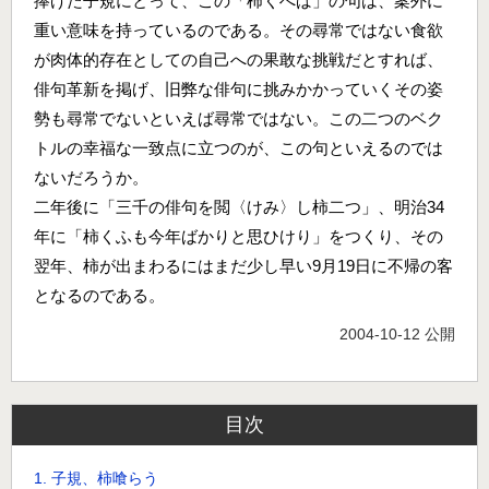
捧げた子規にとって、この「柿くへば」の句は、案外に
重い意味を持っているのである。その尋常ではない食欲
が肉体的存在としての自己への果敢な挑戦だとすれば、
俳句革新を掲げ、旧弊な俳句に挑みかかっていくその姿
勢も尋常でないといえば尋常ではない。この二つのベク
トルの幸福な一致点に立つのが、この句といえるのでは
ないだろうか。
二年後に「三千の俳句を閲〈けみ〉し柿二つ」、明治34
年に「柿くふも今年ばかりと思ひけり」をつくり、その
翌年、柿が出まわるにはまだ少し早い9月19日に不帰の客
となるのである。
2004-10-12 公開
目次
1. 子規、柿喰らう