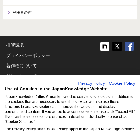
利用者の声
推奨環境
プライバシーポリシー
著作権について
リンクについて
Privacy Policy
|
Cookie Policy
免責事項
Use of Cookies in the JapanKnowledge Website
運営会社
JapanKnowledge (https://japanknowledge.com/) uses cookies. In addition to
the cookies that are necessary to use the service, we also use these
functions to analyze visitor data, improve the website, and display
アクセシビリティ対応
personalized content. If you agree to accept cookies, please click "Accept All."
If you wish to set cookie preferences in detail or individually, please click
クッキーポリシー
"Cookie Settings."
Cookie設定
The Privacy Policy and Cookie Policy apply to the Japan Knowledge Service.