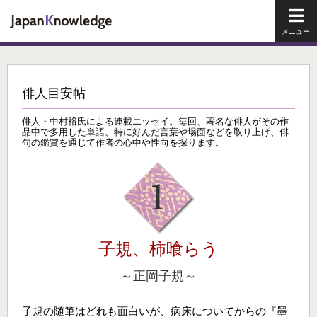
メイ
俳人目安帖
俳人・中村裕氏による連載エッセイ。毎回、著名な俳人がその作
品中で多用した単語、特に好んだ言葉や場面などを取り上げ、俳
句の鑑賞を通じて作者の心中や性向を探ります。
子規、柿喰らう
～正岡子規～
子規の随筆はどれも面白いが、病床についてからの『墨