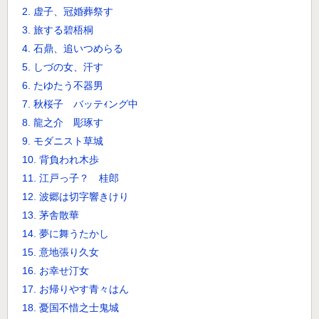
2. 虚子、冠婚葬祭す
3. 旅する碧梧桐
4. 石鼎、追いつめらる
5. しづの女、汗す
6. たゆたう不器男
7. 秋桜子 バッテｨング中
8. 龍之介 彫琢す
9. モダニスト草城
10. 背負われ木歩
11. 江戸っ子？ 桂郎
12. 波郷は切字響きけり
13. 茅舎散華
14. 夢に舞うたかし
15. 意地張り久女
16. お幸せ汀女
17. お帰りやす青々はん
18. 憂国不惜之士鬼城