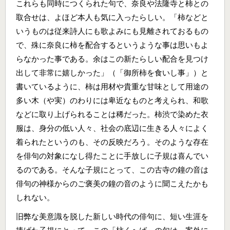
これらも同時につくられた句で、奈良や法隆寺と柿との
取合せは、よほど本人も気に入ったらしい。「柿などと
いうものは従来詩人にも歌よみにも見離されておるもの
で、殊に奈良に柿を配合するというような事は思いもよ
らなかった事である。余はこの新たらしい配合を見つけ
出して非常に嬉しかった」（「御所柿を食いし事」）と
書いているように、柿は用材や貴重な甘味として用途の
多い木（や実）のわりには卑近なものと考えられ、和歌
などに取り上げられることは稀だった。柿渋で染めた衣
服は、身分の低い人々、社会の底辺に生きる人々によく
着られたというのも、その反映だろう。そのような存在
を俳句の対象になし得たことに手放しに子規は喜んでい
るのである。そんな子規にとって、この古寺の鐘の音は
俳句の神様からのご褒美の鐘の音のように聞こえたかも
しれない。
旧弊な美意識を脱した新しい時代の俳句に、短い生涯を