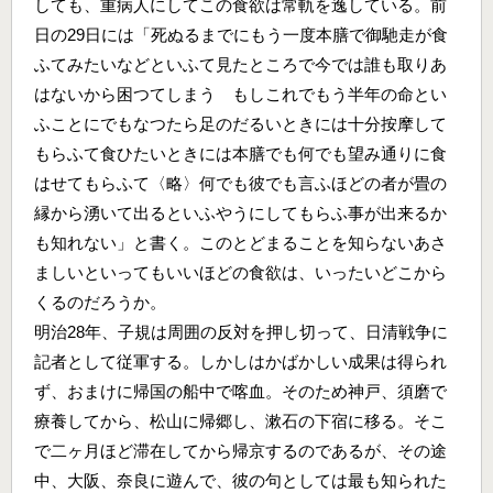
しても、重病人にしてこの食欲は常軌を逸している。前
日の29日には「死ぬるまでにもう一度本膳で御馳走が食
ふてみたいなどといふて見たところで今では誰も取りあ
はないから困つてしまう もしこれでもう半年の命とい
ふことにでもなつたら足のだるいときには十分按摩して
もらふて食ひたいときには本膳でも何でも望み通りに食
はせてもらふて〈略〉何でも彼でも言ふほどの者が畳の
縁から湧いて出るといふやうにしてもらふ事が出来るか
も知れない」と書く。このとどまることを知らないあさ
ましいといってもいいほどの食欲は、いったいどこから
くるのだろうか。
明治28年、子規は周囲の反対を押し切って、日清戦争に
記者として従軍する。しかしはかばかしい成果は得られ
ず、おまけに帰国の船中で喀血。そのため神戸、須磨で
療養してから、松山に帰郷し、漱石の下宿に移る。そこ
で二ヶ月ほど滞在してから帰京するのであるが、その途
中、大阪、奈良に遊んで、彼の句としては最も知られた