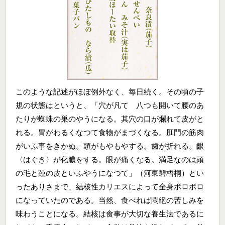
このような記述がほぼ例外なく、毎日続く。その頃の子
規の状態はというと、「穴が凡てゞ八つも開いて腰のあ
たりが蜘蛛の巣のやうになる。其穴の口が爛れて皮がと
れる。胃がわるくなつて食物がまづくなる。肛門の筋肉
がいふ事をきかぬ。頭がもやもやする。歯が折れる。齦
〈はぐき〉が化膿をする。眼が痛くなる。満足なのは頭
の毛と踵の皮といふやうになつて」（河東碧梧桐）とい
ったありさまで、結核性カリエスによって全身ボロボロ
になっていたのである。当然、食べれば悶絶の苦しみを
味わうことになる。結核は食事が大切な養生法であるに