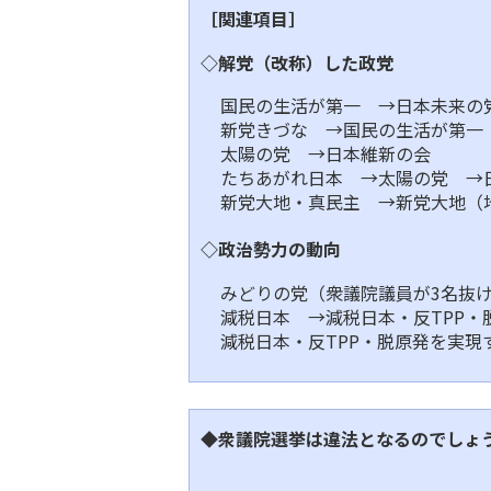
［関連項目］
◇解党（改称）した政党
国民の生活が第一 →日本未来の
新党きづな →国民の生活が第一
太陽の党 →日本維新の会
たちあがれ日本 →太陽の党 →
新党大地・真民主 →新党大地（
◇政治勢力の動向
みどりの党（衆議院議員が3名抜
減税日本 →減税日本・反TPP・
減税日本・反TPP・脱原発を実現
◆衆議院選挙は違法となるのでしょ