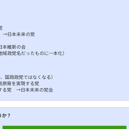
党
 →日本未来の党
日本維新の会
地域政党名だったものに一本化）
け、国政政党ではなくなる）
脱原発を実現する党
する党 →日本未来の党会
うか？