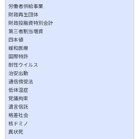
労働者供給事業
財政再生団体
財政投融資特別会計
第三者割当増資
四本値
緩和医療
国際特許
耐性ウイルス
治安出動
通信傍受法
低体温症
党議拘束
遺言信託
格差社会
核ドミノ
異状死