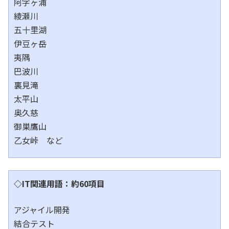
阿字ヶ浦
綾瀬川
五十里湖
伊豆ヶ岳
夷隅
巴波川
裏見滝
太平山
奥久慈
御巣鷹山
乙女峠 など
◇IT関連用語：約60項目
アジャイル開発
結合テスト