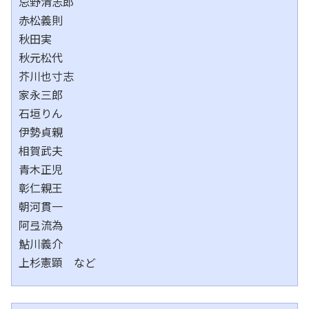
忌野清志郎
赤松義則
秋田実
秋元松代
芥川也寸志
家永三郎
石垣りん
伊勢貞親
相賀武夫
青木正児
彰仁親王
朝河貫一
阿弖流為
鮎川義介
上杉憲顕 など