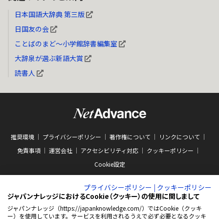
日本国語大辞典 第三版
日国友の会
ことばのまど～小学館辞書編集室
大辞泉が選ぶ新語大賞
読書人
推奨環境
プライバシーポリシー
著作権について
リンクについて
免責事項
運営会社
アクセシビリティ対応
クッキーポリシー
Cookie設定
プライバシーポリシー
|
クッキーポリシー
ジャパンナレッジにおけるCookie（クッキー）の使用に関しまして
ジャパンナレッジ（https://japanknowledge.com/）ではCookie（クッキ
ー）を使用しています。サービスを利用されるうえで必ず必要となるクッキ