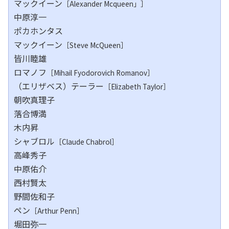
マックイーン
［Alexander Mcqueen」］
中原淳一
ポカホンタス
マックイーン
［Steve McQueen］
皆川睦雄
ロマノフ
［Mihail Fyodorovich Romanov］
（エリザベス）テーラー
［Elizabeth Taylor］
朝吹真理子
落合博満
木内昇
シャブロル
［Claude Chabrol］
高峰秀子
中原佑介
西村賢太
野間佐和子
ペン
［Arthur Penn］
堀田弥一