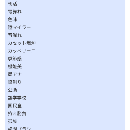
朝活
胃靠れ
色味
陸マイラー
音漏れ
カセット焜炉
カッペリーニ
季節感
機能美
局アナ
際剃り
公助
語学学校
国民食
拵え勝負
孤族
歯間ブラシ