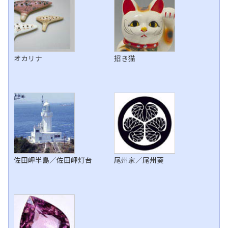
オカリナ
招き猫
佐田岬半島／佐田岬灯台
尾州家／尾州葵