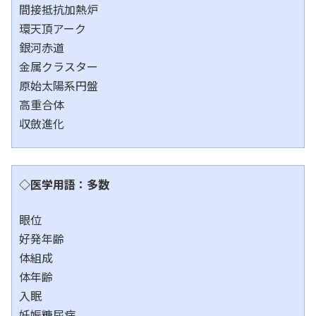
間接抵抗加熱炉
環天頂アーク
銀河赤道
金属クラスター
原始太陽系円盤
高重合体
収斂進化
◇医学用語：多数
眼位
好発年齢
体組成
体年齢
入眠
妊娠糖尿病