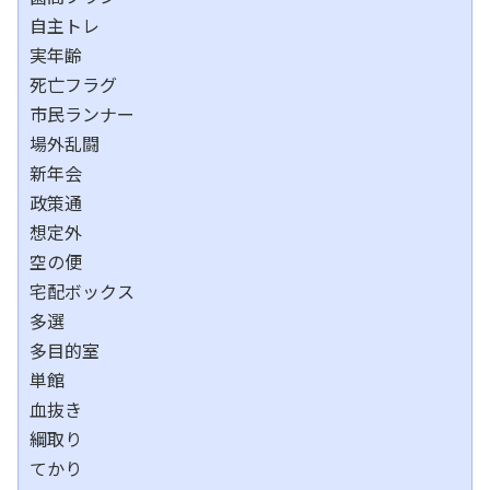
自主トレ
実年齢
死亡フラグ
市民ランナー
場外乱闘
新年会
政策通
想定外
空の便
宅配ボックス
多選
多目的室
単館
血抜き
綱取り
てかり