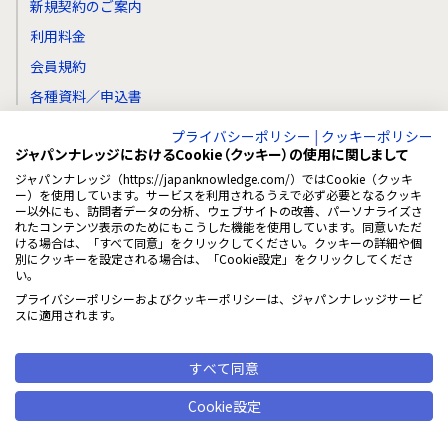
新規契約のご案内
利用料金
会員規約
各種資料／申込書
プライバシーポリシー
|
クッキーポリシー
ジャパンナレッジにおけるCookie（クッキー）の使用に関しまして
ジャパンナレッジ（https://japanknowledge.com/）ではCookie（クッキ
個人向け
ー）を使用しています。サービスを利用されるうえで必ず必要となるクッキ
ー以外にも、訪問者データの分析、ウェブサイトの改善、パーソナライズさ
ジャパンナレッジPersonal
れたコンテンツ表示のためにもこうした機能を使用しています。同意いただ
ける場合は、「すべて同意」をクリックしてください。クッキーの詳細や個
新規入会はこちら
別にクッキーを設定される場合は、「Cookie設定」をクリックしてくださ
い。
会費・お支払い方法について
プライバシーポリシーおよびクッキーポリシーは、ジャパンナレッジサービ
コース変更・退会について
スに適用されます。
使い方
すべて同意
推奨環境
会員規約
Cookie設定