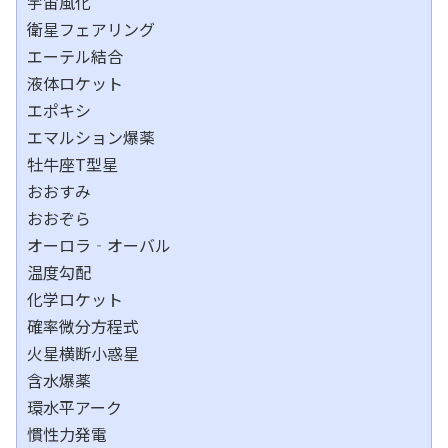
宇宙風化
衛星フェアリング
エーテル結合
液体ロケット
エポキシ
エマルション爆薬
牡牛座T型星
おおすみ
おおぞら
オーロラ‐オーバル
温度勾配
化学ロケット
確率微分方程式
火星横断小惑星
含水爆薬
環水平アーク
慣性力発電