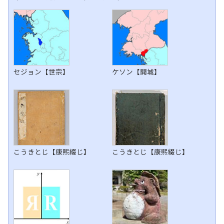
セジョン【世宗】
ケソン【開城】
こうきとじ【康熙綴じ】
こうきとじ【康熙綴じ】