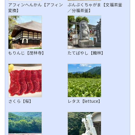
アフィンへんかん【アフィン
ぶんぶくちゃがま【文福茶釜
変換】
／分福茶釜】
もりんじ【茂林寺】
たてばやし【館林】
さくら【桜】
レタス【lettuce】