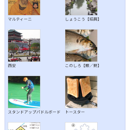
マルティーニ
しょうこう【紹興】
西安
このしろ【鰶／鮗】
スタンドアップパドルボード
トースター