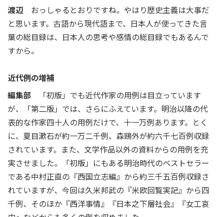
渡辺
おっしゃるとおりですね。やはり歴史主義は大事だ
と思います。古語から現代語まで、日本人が使ってきた言
葉の総目録は、日本人の思考や感情の総目録でもあるんで
すから。
近代例の増補
編集部
「初版」でも近代作家の用例は目立っています
が、「第二版」では、さらにふえています。明治以降の代
表的な作家四十人の用例だけで、十一万例あります。とく
に、夏目漱石が約一万二千例、森鴎外が約六千七百例収録
されています。また、文学作品以外の資料からの用例を充
実させました。「初版」にもある明治時代のベストセラー
である中村正直の『西国立志編』から約三千五百例収録さ
れていますが、今回は久米邦武の『米欧回覧実記』から四
千例、そのほか『西洋事情』『日本之下層社会』『女工哀