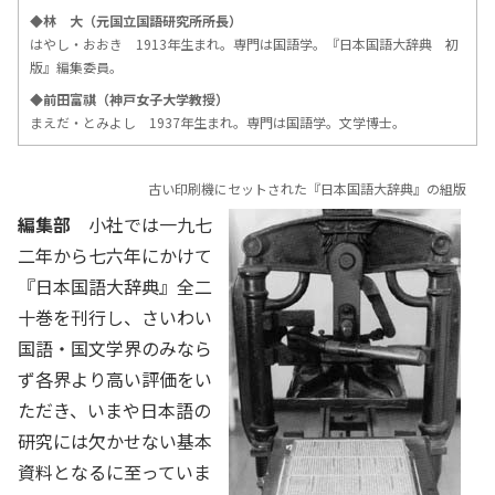
◆林 大（元国立国語研究所所長）
はやし・おおき 1913年生まれ。専門は国語学。『日本国語大辞典 初
版』編集委員。
◆前田富祺（神戸女子大学教授）
まえだ・とみよし 1937年生まれ。専門は国語学。文学博士。
古い印刷機にセットされた『日本国語大辞典』の組版
編集部
小社では一九七
二年から七六年にかけて
『日本国語大辞典』全二
十巻を刊行し、さいわい
国語・国文学界のみなら
ず各界より高い評価をい
ただき、いまや日本語の
研究には欠かせない基本
資料となるに至っていま