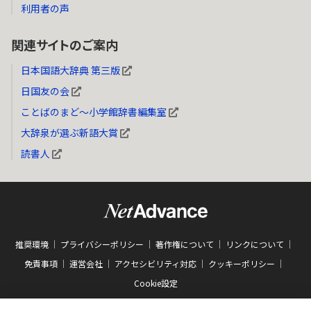
利用者の声
関連サイトのご案内
日本国語大辞典 第三版
日国友の会
ことばのまど～小学館辞書編集室
大辞泉が選ぶ新語大賞
読書人
推奨環境
プライバシーポリシー
著作権について
リンクについて
免責事項
運営会社
アクセシビリティ対応
クッキーポリシー
Cookie設定