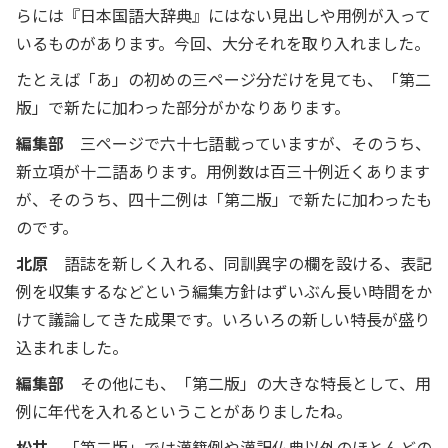
らには『日本国語大辞典』にはない見出しや用例が入って
いるものがあります。今回、大分それを取り入れました。
たとえば「あ」の初めの三ページ分だけを見ても、「第二
版」で新たに加わった部分がかなりあります。
編集部
三ページで六十七語載っていますが、そのうち、
新立項が十二語あります。用例数は百三十例近くあります
が、そのうち、四十二例は「第二版」で新たに加わったも
のです。
北原
語誌を新しく入れる、同訓異字の欄を設ける、表記
例を収集するなどという編集方針はずいぶん長い時間をか
けて議論してきた成果です。いろいろの新しい特長が盛り
込まれました。
編集部
その他にも、「第二版」の大きな特長として、用
例に年代を入れるということがありましたね。
松井
「第二版」では漢籍例や漢訳仏典以外のほとんどの