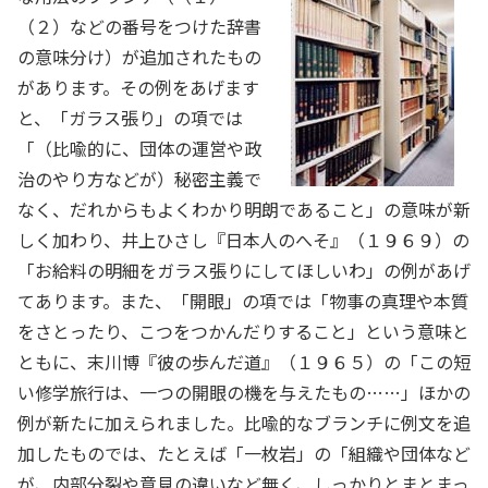
（２）などの番号をつけた辞書
の意味分け）が追加されたもの
があります。その例をあげます
と、「ガラス張り」の項では
「（比喩的に、団体の運営や政
治のやり方などが）秘密主義で
なく、だれからもよくわかり明朗であること」の意味が新
しく加わり、井上ひさし『日本人のへそ』（１９６９）の
「お給料の明細をガラス張りにしてほしいわ」の例があげ
てあります。また、「開眼」の項では「物事の真理や本質
をさとったり、こつをつかんだりすること」という意味と
ともに、末川博『彼の歩んだ道』（１９６５）の「この短
い修学旅行は、一つの開眼の機を与えたもの……」ほかの
例が新たに加えられました。比喩的なブランチに例文を追
加したものでは、たとえば「一枚岩」の「組織や団体など
が、内部分裂や意見の違いなど無く、しっかりとまとまっ