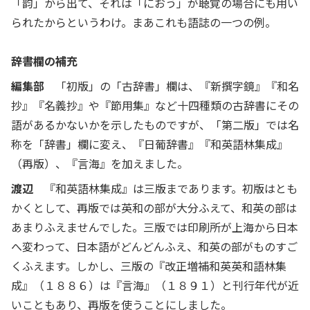
「韵」から出て、それは「におう」が聴覚の場合にも用い
られたからというわけ。まあこれも語誌の一つの例。
辞書欄の補充
編集部
「初版」の「古辞書」欄は、『新撰字鏡』『和名
抄』『名義抄』や『節用集』など十四種類の古辞書にその
語があるかないかを示したものですが、「第二版」では名
称を「辞書」欄に変え、『日葡辞書』『和英語林集成』
（再版）、『言海』を加えました。
渡辺
『和英語林集成』は三版まであります。初版はとも
かくとして、再版では英和の部が大分ふえて、和英の部は
あまりふえませんでした。三版では印刷所が上海から日本
へ変わって、日本語がどんどんふえ、和英の部がものすご
くふえます。しかし、三版の『改正増補和英英和語林集
成』（１８８６）は『言海』（１８９１）と刊行年代が近
いこともあり、再版を使うことにしました。