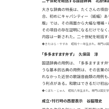
二十世紀を総括する国語辞典
北原保
大きな辞典の特長は、たくさんの項目
合、初めにキャパシティー（紙幅）あ
版」では、その両面から大幅な増補・
その項目の存在証明になるだけでなく
内容は一新された。二十世紀を総括す
◆きたはら・やすお 昭和十一年生まれ。専門は国
「多多ますます弁ず」
久保田 淳
国語辞典の用例は、「多多ますます弁
うな基本的古典の用例は、その言葉の
れなかった近世の歌謡音曲類の用例も
う利点がある。和歌はできるだけ初出
◆くぼた・じゅん 昭和八年生まれ。専門は国文学
成立・刊行時の西暦表示
谷脇理史