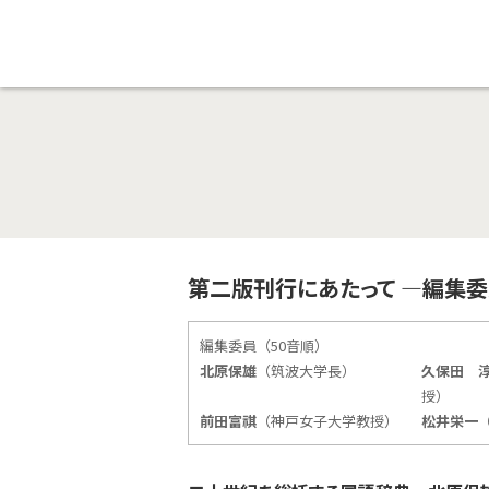
第二版刊行にあたって
―編集委
編集委員（50音順）
北原保雄
（筑波大学長）
久保田 
授）
前田富祺
（神戸女子大学教授）
松井栄一