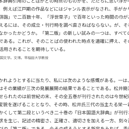
本辞典引用のことばがどの時点のものかを、ただちに思い浮か
、例えば江戸期の作品などにはジャンル表示がなされ、手がか
俳諧」で二百数十年、「浮世草子」で百年といった時間の巾が
えるには、その成立・刊行時を調べ直さねばならない。が、そ
なかったかどうか。「第二版」の新しい試みの一つは、すべて
である。これが、そのことばの使われた時点を適確に押え、そ
活用されることを期待している。
国文学。文博。早稲田大学教授
かれようとするに当たり、私には次のような感慨がある。一は
はその業績が三次の発展展開の結果であることである。松井簡
せられたのは前世紀の末、その全五巻が刊行されたのは今世紀
変貌を遂げることとなり、その時、松井氏三代の当主たる栄一
かくして第二段というべき二十巻の『日本国語大辞典』が刊行
求を生じ、記述の精密さ、正確さ、適切さを加える一方、刻々
びの「第二版」である。今その成ろうとする新容をみれば、委