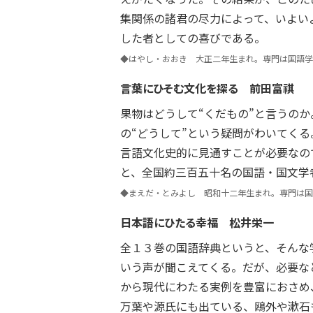
集関係の諸君の尽力によって、いよい
した者としての喜びである。
◆はやし・おおき 大正二年生まれ。専門は国語
言葉にひそむ文化を探る
前田富祺
果物はどうして“くだもの”と言うの
の“どうして”という疑問がわいてく
言語文化史的に見通すことが必要なの
と、全国約三百五十名の国語・国文学
◆まえだ・とみよし 昭和十二年生まれ。専門は国
日本語にひたる幸福
松井栄一
全１３巻の国語辞典というと、そんな
いう声が聞こえてくる。だが、必要な
から現代にわたる実例を豊富におさめ
万葉や源氏にも出ている、鴎外や漱石