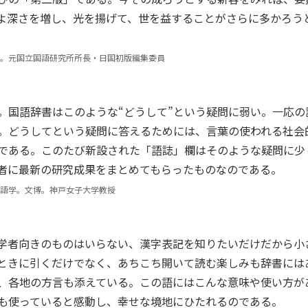
よ深さを増し、光を揚げて、世を益することがさらに多かろう
学。元国立国語研究所所長・日国初版編集委員
か。国語辞書はこのような“どうして”という疑問に弱い。一応の
る。どうしてという疑問に答えるためには、言葉の使われる社会
である。このたび新設された「語誌」欄はそのような疑問に少
者に最新の研究成果をまとめてもらったものなのである。
語学。文博。神戸女子大学教授
学者向きのものはいらない、漢字表記を知りたいだけだから小
ときに引くだけでなく、あちこち開いて読む楽しみも辞書には
、各地の方言も添えている。この語にはこんな意味や使い方が
も使っていると感動し、幸せな境地にひたれるのである。