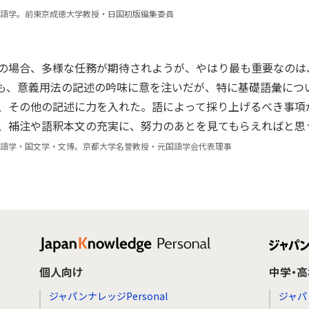
語学。前東京成徳大学教授・日国初版編集委員
の場合、多様な任務が期待されようが、やはり最も重要なのは
も、意義用法の記述の吟味に意を注いだが、特に基礎語彙につ
、その他の記述に力を入れた。語によって採り上げるべき事項
、補注や語釈本文の充実に、努力のあとを見てもらえればと思
語学・国文学・文博。京都大学名誉教授・元国語学会代表理事
個人向け
中学・
ジャパンナレッジPersonal
ジャパ