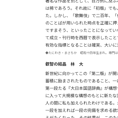
著名な作品を別として、百万例に及ぶ
は稀であろう。それ故に「初版」でも
た。しかし、「歌舞伎」で二百年、「
のことばが用いられた時点を正確に押
ですまそう、といったことになってい
て成立・刊行時を西暦で表示したこと
有効な指標となることは確実、大いに
◆たにわき・まさちか 昭和十四年生まれ。専門は
叡智の結晶
林 大
新世紀に向かってこの「第二版」が開
蓄積に励まされたものであること、一
第一段たる『大日本国語辞典』が構想
に入って大規模な構想のもとに新たな
人の間に私も加えられたわけである。
一段を加えれば一段の完備を求める欲
えがたくなった。その結果が、このた