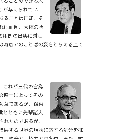
べることのできる人
りが与えられてい
あることは周知、そ
れは面倒、大体の所
の用例の出典に対し
の時点でのことばの姿をとらえる上で
、これが三代の営為
治博士によってその
初葉であるが、後葉
君とともに先輩諸大
されたのであるが、
進展する世界の現状に応ずる気分を抑
員、執筆者、協力者の各位、また、編