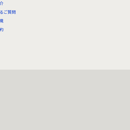
介
るご質問
境
約