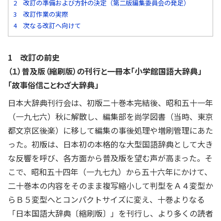
2 改訂の準備および方針の決定（第二版編集委員会の発足）
3 改訂作業の実際
4 次なる改訂へ向けて
1 改訂の前史
（１）普及版（縮刷版）の刊行と一冊本「小学館国語大辞典」
「故事俗信ことわざ大辞典」
日本大辞典刊行会は、初版二十巻本完結後、昭和五十一年
（一九七六）秋に解散し、編集部を尚学図書（当時、東京
都文京区後楽）に移して編集の事後処理や増刷管理にあた
った。初版は、日本初の本格的な大型国語辞典として大き
な反響を呼び、各方面から普及版を望む声が高まった。そ
こで、昭和五十四年（一九七九）から五十六年にかけて、
二十巻本の内容をそのまま複写縮小して判型をＡ４変型か
らＢ５変型へとコンパクトサイズに変え、十巻よりなる
「日本国語大辞典〔縮刷版〕」を刊行し、より多くの読者