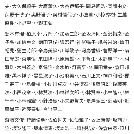
夫･大久保順子･大鹿薫久･大谷伊都子･岡島昭浩･岡部由文･
荻野千砂子･奥野陽子･奥村佳代子･小倉肇･小椋秀樹･生越
直樹･小野望･小野正弘
鍵本有理･柏原卓･片岡了･加藤二郎･金坂清則･金沢裕之･金
子弘･加納重文･鎌田真俊･紙宏行･神尾暢子･紙谷栄治･亀田
裕見･蒲生芳郎･辛島美絵･川岸敬子･河島香織･菅野洋一･菊
田紀郎･菊地悟･来田隆･北原博雄･木下哲生･木部暢子･木村
雅則･木村義之･京健治･金水敏･釘貫亨･久保田孝夫･倉田邦
雄･黒木祥子･黒星淑子･小池麻美･小石川正文･神戸和昭･郡
千寿子･小島幸枝･小助川貞次･小谷博泰･後藤昭雄･後藤英
次･小西茂章･小林賢次･小林祥次郎･小林賢章･小林隆･小林
千草･小林雅宏･小針浩樹･小矢野哲夫･是澤範三･近藤明･近
藤尚子･近藤泰弘･今野真二
斎藤文俊･斉藤倫明･佐伯哲夫･佐伯雅子･坂上康俊･坂詰力
治･坂梨隆三･坂本清恵･坂本浩一･崎村弘文･佐倉由泰･笹川