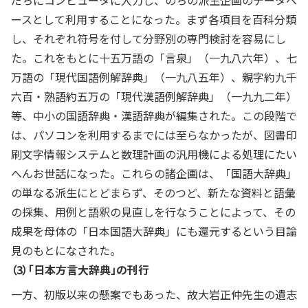
だちにコンピュータに入力し、のちの派生企画のデータベ
ースとして利用することになった。まず各項目を百科分類
し、それぞれ符号を付して分野別の専門検討を容易にし
た。これをもとに十五万語の「言泉」（一九八六年）、七
万語の「現代国語例解辞典」（一九八五年）、親字約九千
六百・熟語約五万の「現代漢語例解辞典」（一九九二年）
等、中小の国語辞典・漢語辞典が編集された。この段階で
は、パソコンを利用するまでには至らなかったが、図書印
刷文字情報システムと数理計画の汎用機による処理にたい
へんお世話になった。これらの諸企画は、「国語大辞典」
の単なる派生にとどまらず、そのつど、新たな資料と語彙
の採集、用例と語釈の見直しを行なうことによって、その
成果を母体の「日本国語大辞典」にも還元するという目論
見のもとになされた。
（3）「日本方言大辞典」の刊行
一方、初版以来の懸案でもあった、故大岩正仲先生の遺志