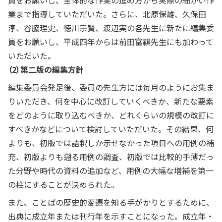
員をお願いし、全体的な作業の進め方から実際の細かい作
業まで指導していただいた。さらに、北原保雄、久保田
淳、谷脇理史、徳川宗賢、渡辺実の各先生に新たに編集委
員をお願いし、平成四年からは前田富祺先生にも加わって
いただいた。
（2）第二版の編集方針
編集委員会発足後、委員の先生方には毎月のようにお集ま
りいただき、何を中心に改訂していくべきか、新たな要素
をどのように取り込むべきか、どれくらいの規模の改訂に
すべきかなどについて検討していただいた。その結果、何
よりも、初版では語釈しか示せなかった項目への用例の補
充、初版よりも遡る用例の調査、初版では比較的手薄だっ
た分野や時代の資料の追加など、用例の大幅な増補を第一
の柱にすることが決められた。
また、ことばの歴史的変遷を知る手がかりとするために、
出典に成立年または刊行年を示すことになった。成立年・