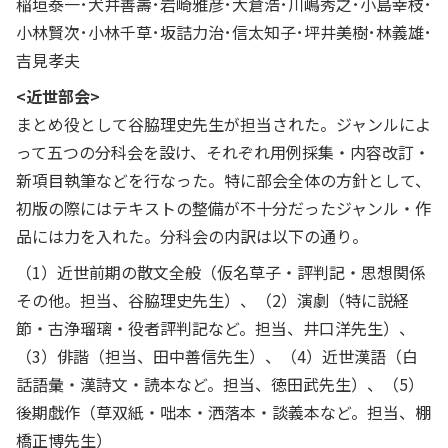
稲垣泰一･犬井善壽･岩崎雅彦･大倉浩･川嶋秀之･小島幸枝･
小林賢次･小林千草･坂詰力治･信太知子･坪井美樹･林義雄･
吉見孝夫
<近世部会>
まとめ役として谷脇理史先生が担当された。ジャンルによ
って五つの分科会を設け、それぞれ用例採集・内容改訂・
新項目執筆などを行なった。特に部会全体の方針として、
初版の際にはテキストの整備が不十分だったジャンル・作
品には力を入れた。分科会の内訳は以下の通り。
（1）近世前期の散文全般（仮名草子・評判記・思想関係
その他。担当、谷脇理史先生）、（2）演劇（特に説経
節・古浄瑠璃・役者評判記など。担当、井口洋先生）、
（3）俳諧（担当、田中善信先生）、（4）近世漢語（白
話語彙・漢詩文・読本など。担当、徳田武先生）、（5）
後期戯作（草双紙・咄本・洒落本・談義本など。担当、棚
橋正博先生）