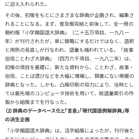
に迎え入れられた。
その後、初版をもとにさまざまな辞典が企画され、編集さ
れることになる。まず、普及版完結と前後して、全一冊の
簡約版「小学館国語大辞典」（二十五万項目、一九八一
年）が刊行されたが、単に簡略にするだけではなく、語釈
と用例の見直しが行なわれ、語彙も補われている。「故事
俗信ことわざ大辞典」（四万六千項目、一九八二年）は、
初版の項目を基礎に、新たな資料から、ことわざ、故事・
俗信、ことば遊びなどを大幅に増補し、類書にない規模の
辞典となった。しかも、凸版印刷の協力により、当時とし
ては最先端のコンピュータ技術を用いて、総語彙索引の作
製から組版までを行なった。
（2）辞典のデータベース化と「言泉」「現代国語例解辞典」等
の派生企画
「小学館国語大辞典」は、活字組版によったが、刊行後た