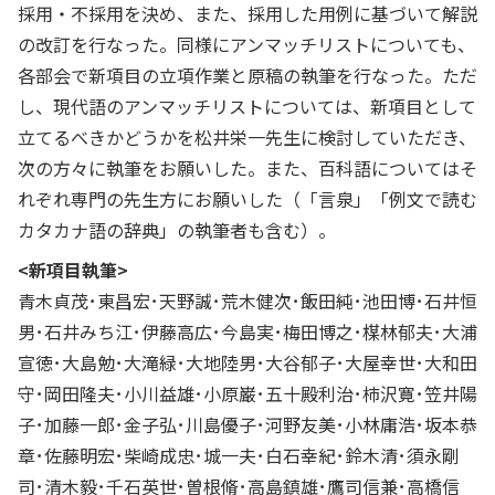
採用・不採用を決め、また、採用した用例に基づいて解説
の改訂を行なった。同様にアンマッチリストについても、
各部会で新項目の立項作業と原稿の執筆を行なった。ただ
し、現代語のアンマッチリストについては、新項目として
立てるべきかどうかを松井栄一先生に検討していただき、
次の方々に執筆をお願いした。また、百科語についてはそ
れぞれ専門の先生方にお願いした（「言泉」「例文で読む
カタカナ語の辞典」の執筆者も含む）。
<新項目執筆>
青木貞茂･東昌宏･天野誠･荒木健次･飯田純･池田博･石井恒
男･石井みち江･伊藤高広･今島実･梅田博之･楳林郁夫･大浦
宣徳･大島勉･大滝緑･大地陸男･大谷郁子･大屋幸世･大和田
守･岡田隆夫･小川益雄･小原巌･五十殿利治･柿沢寛･笠井陽
子･加藤一郎･金子弘･川島優子･河野友美･小林庸浩･坂本恭
章･佐藤明宏･柴崎成忠･城一夫･白石幸紀･鈴木清･須永剛
司･清木毅･千石英世･曽根脩･高島鎮雄･鷹司信兼･高橋信