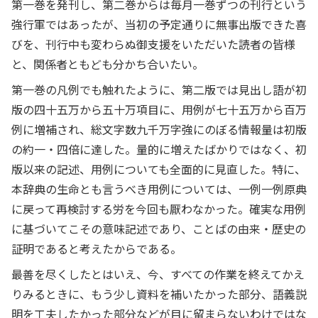
第一巻を発刊し、第二巻からは毎月一巻ずつの刊行という
強行軍ではあったが、当初の予定通りに無事出版できた喜
びを、刊行中も変わらぬ御支援をいただいた読者の皆様
と、関係者ともども分かち合いたい。
第一巻の凡例でも触れたように、第二版では見出し語が初
版の四十五万から五十万項目に、用例が七十五万から百万
例に増補され、総文字数九千万字強にのぼる情報量は初版
の約一・四倍に達した。量的に増えたばかりではなく、初
版以来の記述、用例についても全面的に見直した。特に、
本辞典の生命とも言うべき用例については、一例一例原典
に戻って再検討する労を今回も厭わなかった。確実な用例
に基づいてこその意味記述であり、ことばの由来・歴史の
証明であると考えたからである。
最善を尽くしたとはいえ、今、すべての作業を終えてかえ
りみるときに、もう少し資料を補いたかった部分、語義説
明を工夫したかった部分などが目に留まらないわけではな