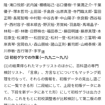
隆･滝口悦郎･武内誠･棚橋裕己･谷口優樹･千葉潤之介･千葉
優子･塚本哲司･土田滋･手島良･出原真澄･寺門臨太郎･富田
正明･長尾智晴･中村聡･中谷吉孝･中山陽子･奈良毅･西谷裕
子･西村容子･根本順吉･野沢裕･芳賀純･羽島聡･馬場晶子･
林和一郎･林徹･日野舜也･福田泰二･藤田明雄･藤原真理･本
荘康生･松浦啓一･松田安正･松村一登･松村尚志･三富明･峰
岸真琴･宮岡伯人･森山朋絵･諸山正則･藪司郎･山崎泰規･湯
川恭敏･吉行瑞子･李宇
（2）初校ゲラでの作業（一九九二～九八）
(1)の結果得られたマッチリストのほかに、百科語の専門
検討リスト、「言泉」、方言などについてもマッチング処
理を行なって、それらの情報を、初版データの見出し語ご
とに一覧できる形（二段組にして、上段を初版データにあ
て、下段を新データにあてた形）にして初校ゲラは出力さ
れた。これをもとに初校調整者が比較検討して第二版の原