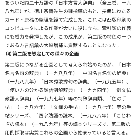
をついだ約二十万語の「日本方言大辞典」（全三巻、一九
八九年）が、徳川宗賢先生の御指導のもと、長期にわたる
カード・原稿の整理を経て完成した。これには凸版印刷の
コンピュータによる作業が大いに役に立ち、索引類の作製
にも威力を発揮したが、この成果が、第二版の特色の一つ
である方言語彙の大幅増補に貢献することになった。
（4）第二版を想定しての種々の企画
第二版につながる企画として考えられ始めたのが、「日本
名言名句の辞典」（一九八八年）「中国名言名句の辞典」
（一九八九年）「日本秀歌秀句の辞典」（一九九五年）、
「使い方の分かる類語例解辞典」（一九九四年）「例文仏
教語大辞典」（一九九七年）等の特殊辞典類、「色の手
帖」（一九八六年）「文様の手帖」（一九八七年）等の手
帖シリーズ、「四字熟語の読本」（一九八八年）「ことわ
ざの読本」（一九八九年）等の読本シリーズで、第二版の
用例採取は実質これらの企画から始まっていると言える。