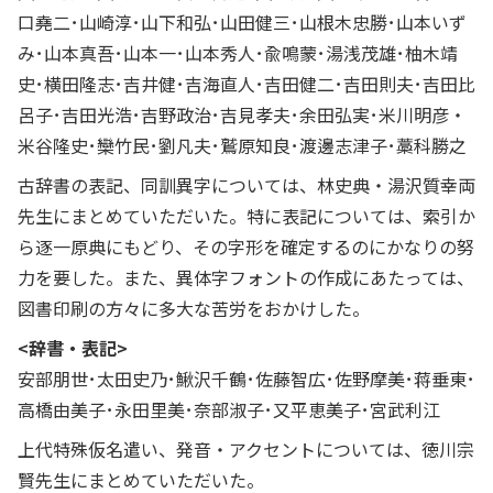
口堯二･山崎淳･山下和弘･山田健三･山根木忠勝･山本いず
み･山本真吾･山本一･山本秀人･兪鳴蒙･湯浅茂雄･柚木靖
史･横田隆志･吉井健･吉海直人･吉田健二･吉田則夫･吉田比
呂子･吉田光浩･吉野政治･吉見孝夫･余田弘実･米川明彦・
米谷隆史･欒竹民･劉凡夫･鷲原知良･渡邊志津子･藁科勝之
古辞書の表記、同訓異字については、林史典・湯沢質幸両
先生にまとめていただいた。特に表記については、索引か
ら逐一原典にもどり、その字形を確定するのにかなりの努
力を要した。また、異体字フォントの作成にあたっては、
図書印刷の方々に多大な苦労をおかけした。
<辞書・表記>
安部朋世･太田史乃･鰍沢千鶴･佐藤智広･佐野摩美･蒋垂東･
高橋由美子･永田里美･奈部淑子･又平恵美子･宮武利江
上代特殊仮名遣い、発音・アクセントについては、徳川宗
賢先生にまとめていただいた。