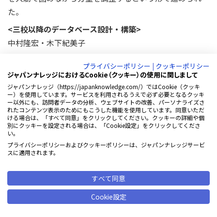
た。
<三校以降のデータベース設計・構築>
中村隆宏・木下紀美子
四校では、三校データに漢字テーブル処理、用例の年代処
プライバシーポリシー
|
クッキーポリシー
理、項目の五十音順並べ替え等の機械処理を施したうえ
ジャパンナレッジにおけるCookie（クッキー）の使用に関しまして
で、四段に組んだ本組みを出力した。それをもとに、デー
ジャパンナレッジ（https://japanknowledge.com/）ではCookie（クッキ
ー）を使用しています。サービスを利用されるうえで必ず必要となるクッキ
タベースなどを適宜参照しながら最後の項目調整を行な
ー以外にも、訪問者データの分析、ウェブサイトの改善、パーソナライズさ
れたコンテンツ表示のためにもこうした機能を使用しています。同意いただ
い、ページアップ作業に入って五校校了へと工程を進め
ける場合は、「すべて同意」をクリックしてください。クッキーの詳細や個
別にクッキーを設定される場合は、「Cookie設定」をクリックしてくださ
た。
い。
各工程においてはそのつど校正を加えたが、辞典の校正
プライバシーポリシーおよびクッキーポリシーは、ジャパンナレッジサービ
スに適用されます。
は、単なる赤字照合だけでは済まされない。素読みによる
言葉づかいおよび事実関係のチェックや、配列、文法、表
すべて同意
記、形式の統一等いわゆる校正以外の作業が重なる。それ
Cookie設定
を克服して粘り強く協力してくださった校正の方々は次の
通り。