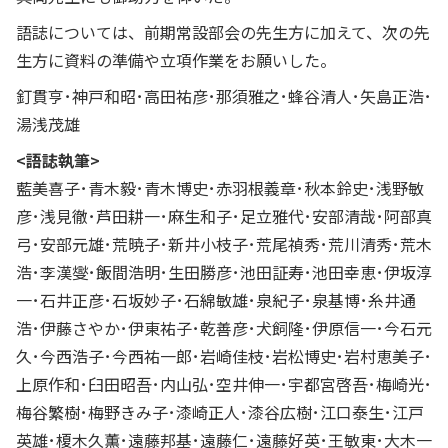
語誌については、前期常設部会の先生方に加えて、次の先
生方に資料の準備や立項作業をお願いした。
釘貫亨･神戸和昭･高田祐彦･那須雅之･蜂谷清人･矢島正浩･
湯浅茂雄
<語誌執筆>
藍美喜子･青木毅･青木博史･赤羽根義章･秋本鈴史･浅野敏
彦･浅見徹･芦田耕一･麻生和子･足立雅代･安部清哉･阿部真
弓･安部元雄･荒暁子･新井小枝子･荒尾禎秀･荒川清秀･荒木
浩･李漢燮･飯間浩明･生田勝彦･池田証寿･池田幸恵･伊坂淳
一･石井正彦･石坂妙子･石綿敏雄･泉紀子･泉基博･糸井通
浩･伊藤さやか･伊東祐子･乾善彦･犬飼隆･伊原信一･今石元
久･今西浩子･今西祐一郎･岩崎佳枝･岩松博史･岩村恵美子･
上原作和･臼田昭吾･内山弘･空井伸一･宇都宮啓吾･梅崎光･
梅谷繁樹･梅野きみ子･漆崎正人･漆谷広樹･江口泰生･江戸
英雄･榎木久薫･遠藤邦基･遠藤仁･遠藤好英･王敏東･大木一