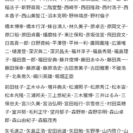
稲法子･新野直哉･二階堂整･西崎亨･西田隆政･西村浩子･西
本香子･西山美智江･沼本克明･野林靖彦･野村倫子
橋本博幸･橋本行洋･蜂谷清人･林久美子･原卓志･原岡文子･
原口裕･原田貞義･播磨桂子･東辻保和･彦坂佳宣･飛田良文･
日高貢一郎･日野資純･平澤啓･平林一利･廣岡義隆･広瀬唯
二･樋渡登･深沢眞二･深沢昌夫･福井淳子･福島秀晃･福島理
子･福田嘉一郎･福田安典･藤井俊博･藤田あゆみ･藤田真一･
藤田保幸･藤原暹･藤原浩史･古田恵美子･古田雅憲･不破浩
子･北条常久･細川英雄･堀畑正臣
前田桂子･正木ゆみ･増井典夫･松浦照子･松原秀江･松本宙･
松本光隆･三浦邦夫･三上悠紀夫･三木雅博･三井はるみ･三
保忠夫･宮川久美･宮治弘明･宮田裕行･宗雪修三･村田菜穂
子･室井努･毛利正守･望月郁子･森野崇･森野宗明･森山卓
郎･森山由紀子･森脇茂秀
矢毛達之･矢島正浩･安田尚道･矢田勉･矢野準･山内啓介･山