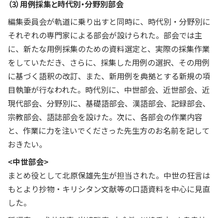
（3）用例採集と時代別・分野別部会
編集委員会が軌道に乗り出すと同時に、時代別・分野別に
それぞれの専門家による部会が設けられた。部会では主
に、新たな用例採集のための資料選定と、実際の採集作業
をしていただき、さらに、採集した用例の選択、その用例
に基づく語釈の改訂、また、新用例を典拠とする新規の項
目執筆が行なわれた。時代別に、中世部会、近世部会、近
現代部会、分野別に、基礎語部会、漢語部会、記録部会、
宗教部会、語誌部会を設けた。次に、各部会の作業内容
と、作業に力を注いでくださった先生方のお名前を記して
おきたい。
<中世部会>
まとめ役として北原保雄先生が担当された。中世の狂言は
もとより抄物・キリシタン文献等の口語資料を中心に見直
した。