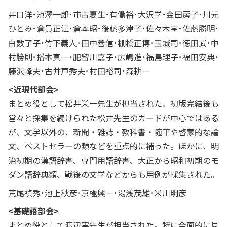
井口洋･池澤一郎･市古夏生･有働裕･大沢学･金田房子･川元
ひとみ･倉員正江･倉本昭･後藤多津子･佐々木亨･佐藤勝明･
白数了子･竹下義人･田中善信･棚橋正博･玉城司･徳田武･中
村勝則･播本真一･肥留川嘉子･広嶋進･福島理子･福田安典･
藤沢峰夫･古井戸秀夫･村田裕司･森耕一
<近現代部会>
まとめ役として松井栄一先生が担当された。初版完結後も
営々と採集を続けられた松井先生のカードが中心ではある
が、文学以外の、新聞・雑誌・教科書・随筆や啓蒙的な論
文、ベストセラーの類などを重点的に補った。ほかに、明
治初期の漢語辞書、専門用語辞書、大正から昭和初期のモ
ダン語辞典類、戦後の文学などからも用例が採集された。
荒尾禎秀･池上秋彦･京極興一･湯浅茂雄･米川明彦
<基礎語部会>
まとめ役として渡辺実先生が担当された。特に全面的に見