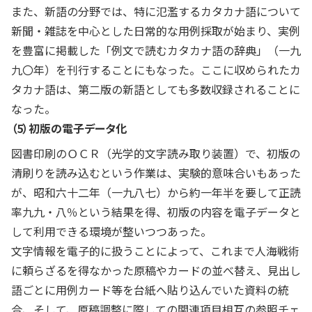
また、新語の分野では、特に氾濫するカタカナ語について
新聞・雑誌を中心とした日常的な用例採取が始まり、実例
を豊富に掲載した「例文で読むカタカナ語の辞典」（一九
九〇年）を刊行することにもなった。ここに収められたカ
タカナ語は、第二版の新語としても多数収録されることに
なった。
（5）初版の電子データ化
図書印刷のＯＣＲ（光学的文字読み取り装置）で、初版の
清刷りを読み込むという作業は、実験的意味合いもあった
が、昭和六十二年（一九八七）から約一年半を要して正読
率九九・八％という結果を得、初版の内容を電子データと
して利用できる環境が整いつつあった。
文字情報を電子的に扱うことによって、これまで人海戦術
に頼らざるを得なかった原稿やカードの並べ替え、見出し
語ごとに用例カード等を台紙へ貼り込んでいた資料の統
合、そして、原稿調整に際しての関連項目相互の参照チェ