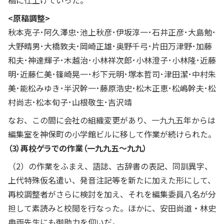
稿に仕上げていった。
<原稿調整>
秋本克子･阿久澤忠･池上秋彦･伊坂淳一･石井正彦･大島勉･
大野晴男･大橋敦夫･岡崎正雄･奥野千弓･片田万津野･加藤
和夫･神達輝子･木越治･小林祥次郎･小林澄子･小林隆･近藤
明･近藤仁美･篠崎晃一･杉下元明･塚本哲司･津田潔･中村朱
美･能松みゆき･半沢幹一･藤原浩史･松木正恵･松嶋幹夫･松
村尚志･松本旬子･山根敬生･吉沢靖
なお、この間に会社の組織変更があり、一九九五年からは
編集室を神保町の小学館ビルに移して作業が続けられた。
（3）再校ゲラでの作業（一九九五～九九）
（2）の作業をふまえ、語誌、古辞書の表記、同訓異字、
上代特殊仮名遣い、発音注記等を新たに加えた形にして、
再校調整者がさらに検討を加え、それを編集委員八名が分
担して素読みと校閲を行なった。ほかに、安田尚道・林史
典両先生にも御助力を仰いだ。