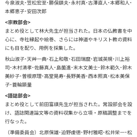
今泉淑夫･笠松宏至･勝俣鎮夫･永村真･古澤直人･本郷和人･
本郷恵子･安田次郎
<宗教部会>
まとめ役として林大先生が担当された。日本の仏教書を中
心に、寺社縁起や絵巻、さらには神道やキリスト教の資料
にも目を配り、用例を採集した。
秋山淑子･天艸一典･石上和敬･石田瑞麿･岩城英規･川上裕
司･木村清孝･佐藤真人･島薗進･末木文美士･鈴木範久･鈴木
美紗子･曽根原理･高堂晃寿･長野美香･西本照真･松本美保
子･蓑輪顕量
<語誌部会>
まとめ役として前田富祺先生が担当された。常設部会を設
け、語誌関連論文等の資料収集から立項・原稿調整までを
行なった。
（準備委員会）北原保雄･迫野虔徳･野村雅昭･松井栄一･松