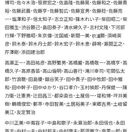
博司･佐々木浩･笹原宏之･佐島隆･佐藤晃･佐藤和之･佐藤貴
裕･佐藤武義･佐藤亨･佐藤智広･佐藤宣男･佐藤稔･佐藤亮
一･塩澤和子･信太知子･志立正知･篠木れい子･柴田昭二･柴
田雅生･渋谷勝己･島田泰子･清水婦久子･志村文隆･下河部
行輝･下野雅昭･朱京偉･沈国威･新間一美･
勝･須崎英
彦･鈴木泰･鈴木丹士郎･鈴木宏子･鈴木恵･薛鳴･瀬間正之･
芹澤剛･添田建治郎
高瀬正一･高田祐彦･高野繁男･高橋巌･高橋敬一･高橋亨･高
橋久子･高原香苗･高山倫明･高山善行･滝川幸司･宅間弘太
郎･竹浪聰･田島優･舘谷笑子･田中貴子･田中牧郎･田中雅
和･田中幹子･田中ゆかり･谷口孝介･玉村禎郎･丹保健一･陳
力衛･辻憲男･辻田昌三･都染直也･土屋信一･堤和博･坪井美
樹･鶴橋俊宏･鄭苹･寺田智美･土居裕美子･東郷吉男･土岐留
美江･友定賢治
中川正美･中嶌容子･中島和歌子･永瀬治郎･永田信也･永田
高志･中村一夫･中村邦夫･中村康夫･那須雅之･南里一郎･新