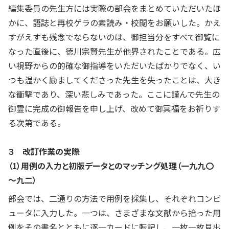
編集委員の先生方には実際の部会をまとめていただいたほ
かに、語誌と再校ゲラの素読み・校閲をお願いした。かえ
すがえすも残念でならないのは、御担当分をすべて御覧に
なった直後に、徳川宗賢先生が他界されたことである。広
い視野からの的確な御指導をいただいたばかりでなく、い
つも温かく励ましてくださった先生を失ったことは、大き
な衝撃であり、深い悲しみであった。ここに謹んで先生の
御霊に完成の御報告を申し上げ、改めて御冥福をお祈りす
る次第である。
３ 改訂作業の実際
（1）用例の入力と初版データとのマッチング処理（一九九〇
～九二）
部会では、二通りの方法で用例を採集し、それぞれコンピ
ュータに入力した。一つは、さまざまな文献から拾った用
例をその書名とともに逐一カードに転記し、一枚一枚見出