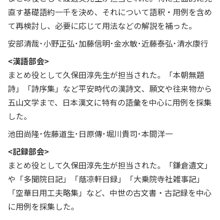
直す基礎語約一千を決め、それについて語釈・用例を含め
て再検討し、必要に応じて用法などの解説を補った。
安部清哉･小野正弘･加藤信明･金水敏･近藤泰弘･清水康行
<漢語部会>
まとめ役として久保田淳先生が担当された。「本朝無題
詩」「詩序集」など平安時代の漢詩文、願文や往来物から
五山文学まで、日本漢文に特有の語彙を中心に用例を採集
した。
池田尚隆･佐藤道生･日原傳･堀川貴司･本間洋一
<記録部会>
まとめ役として久保田淳先生が担当された。「鎌倉遺文」
や「多聞院日記」「蔭凉軒日録」「大乗院寺社雑事記」
「空華日用工夫略集」など、中世の古文書・古記録を中心
に用例を採集した。