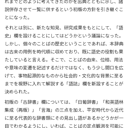
れまでどのように考えてきたのかを出典とともに示し、諸
説併存させて一覧に供するという初版の方針を引き継ぐこ
とになった。
それとは別に、新たな知見、研究成果をもとにして、「語
史」欄を設けることにしてはどうかという議論になった。
しかし、個々のことばの歴史ということであれば、本辞典
は古来の用例を時代順に収めており、既に語史の役割も果
たしていると言える。そこで、ことばの由来、位相、用法
や意味の変遷を記述するだけではなく、もう少し間口を広
げて、事物起源的なものから社会的・文化的な背景に至る
までを視野に入れて解説する「語誌」欄を新設することが
決められた。
初版の「古辞書」欄については、「日葡辞書」「和英語林
集成（再版）」「言海」の三点を加え、平安時代から近代
に至る代表的な辞書類にその見出し語があるかどうかが一
目でわかるようにし、いわば、ことばの定点観測を可能に