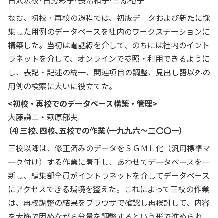
白沢宏枝･白勢彩子･長沼和子･三原裕子
なお、初校・再校の過程では、初版データおよび新たに採
集した用例のデータベースを社内のワークステーションに
構築した。当初は電話線を介して、のちには社内のイント
ラネットを介して、オンラインで参照・利用できるように
し、表記・記述の統一、関連項目の調整、見出し語以外の
用例の検索に大いに役立てた。
<初校・再校でのデータベース構築・管理>
大藤謙二・萩原郁夫
（4）三校、四校、五校での作業（一九九六～二〇〇一）
三校以降は、修正済みのデータをＳＧＭＬ化（汎用標準マ
ーク付け）する作業に着手し、あわせてデータベースを一
新し、編集部全員がイントラネットを介してデータベース
にアクセスできる環境を整えた。これによって三校の作業
は、再校調整の結果をブラウザで確認し再検討して、内容
を大筋で固めながら分量を調整するという形で進められ