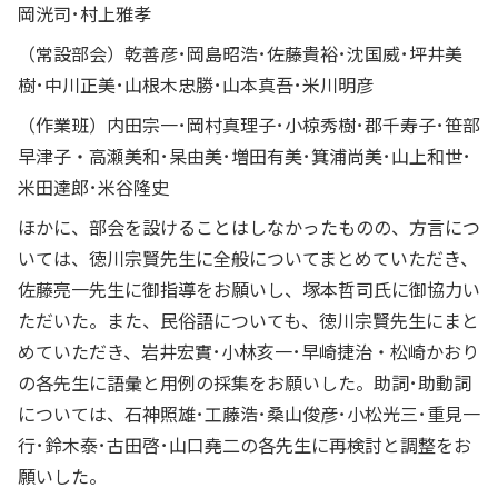
岡洸司･村上雅孝
（常設部会）乾善彦･岡島昭浩･佐藤貴裕･沈国威･坪井美
樹･中川正美･山根木忠勝･山本真吾･米川明彦
（作業班）内田宗一･岡村真理子･小椋秀樹･郡千寿子･笹部
早津子・高瀬美和･杲由美･増田有美･箕浦尚美･山上和世･
米田達郎･米谷隆史
ほかに、部会を設けることはしなかったものの、方言につ
いては、徳川宗賢先生に全般についてまとめていただき、
佐藤亮一先生に御指導をお願いし、塚本哲司氏に御協力い
ただいた。また、民俗語についても、徳川宗賢先生にまと
めていただき、岩井宏實･小林亥一･早崎捷治・松崎かおり
の各先生に語彙と用例の採集をお願いした。助詞･助動詞
については、石神照雄･工藤浩･桑山俊彦･小松光三･重見一
行･鈴木泰･古田啓･山口堯二の各先生に再検討と調整をお
願いした。