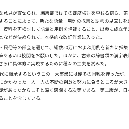
な意見が寄せられ、編集部ではその都度検討を重ねる傍ら、第
することによって、新たな語彙・用例の採集と語釈の見直しを進
、資料を再検討して語彙と用例を増補すること、出典に成立年
となどが決められて、本格的な改訂作業に入った。
・民俗等の部会を通じて、総数50万におよぶ用例を新たに採
筆あるいは校閲をお願いした。ほかに、古来の辞書類の漢字表
さらに具体的に実現するために種々の工夫を試みた。
世代に継承するというこの一大事業には幾多の困難を伴ったが
にかかわった一人一人の不断の創意と努力に負うところが大き
援があったからこそと深く感謝する次第である。第二版が、日
ることを念じている。