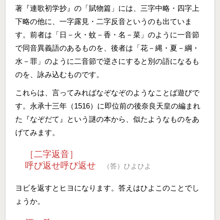
著『連歌初学抄』の「賦物篇」には、三字中略・四字上
下略の他に、一字露見・二字反音というのも出ていま
す。前者は「日－火・蚊－香・名－菜」のように一音節
で同音異義語のあるものを、後者は「花－縄・夏－綱・
水－罪」のように二音節で逆さにすると別の語になるも
のを、詠み込むものです。
これらは、言ってみればなぞなぞのようなことば遊びで
す。永承十三年（1516）に即位前の後奈良天皇の編まれ
た『なぞだて』という謎の本から、似たようなものをあ
げてみます。
［二字返音］
呼び返せ呼び返せ
（答）ひよひよ
ヨビを返すとヒヨになります。答えはひよこのことでし
ょうか。