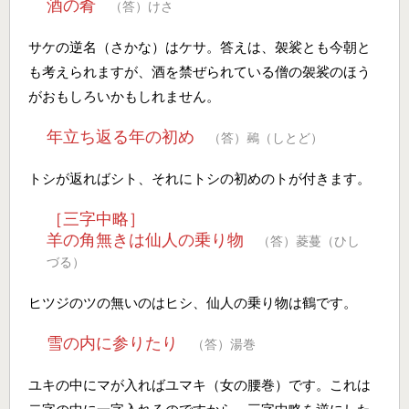
酒の肴
（答）けさ
サケの逆名（さかな）はケサ。答えは、袈裟とも今朝と
も考えられますが、酒を禁ぜられている僧の袈裟のほう
がおもしろいかもしれません。
年立ち返る年の初め
（答）鵐（しとど）
トシが返ればシト、それにトシの初めのトが付きます。
［三字中略］
羊の角無きは仙人の乗り物
（答）菱蔓（ひし
づる）
ヒツジのツの無いのはヒシ、仙人の乗り物は鶴です。
雪の内に参りたり
（答）湯巻
ユキの中にマが入ればユマキ（女の腰巻）です。これは