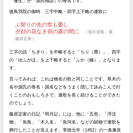
「蓬生」が『源氏物語』の巻名です。
後鳥羽院の御時、三字中略・四字上下略の連歌に
ぶ契りの先の世も憂し
夕顔の花なき宿の露の間に
（菟玖波集・夏。
藤原定家）
三字の語「ちぎり」を中略すると「ちり（塵）」、四字
の「ゆふがほ」を上下略すると「ふか（鱶）」となりま
す。
言ってみれば、これは物名の歌と同じことです。草木の
名や源氏の巻名・国名などをうまく隠して詠みこんで行
くことのおもしろさで、連歌を長く続けることができた
のでしょう。
藤原定家の日記『明月記』には、他に「五色」「浮沈
物」「魚鳥」「木人名」「魚河名」などの賦物で連歌を
興行したことが見えます。享徳元年（1452）の一条兼良