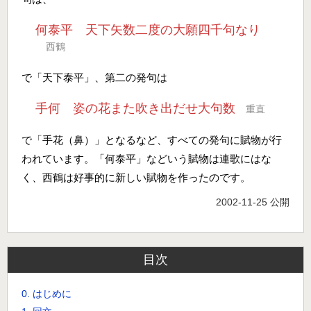
何泰平 天下矢数二度の大願四千句なり
西鶴
で「天下泰平」、第二の発句は
手何 姿の花また吹き出だせ大句数
重直
で「手花（鼻）」となるなど、すべての発句に賦物が行
われています。「何泰平」などいう賦物は連歌にはな
く、西鶴は好事的に新しい賦物を作ったのです。
2002-11-25 公開
目次
0. はじめに