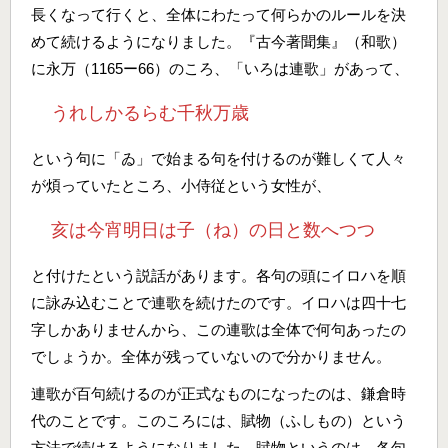
長くなって行くと、全体にわたって何らかのルールを決
めて続けるようになりました。『古今著聞集』（和歌）
に永万（1165ー66）のころ、「いろは連歌」があって、
うれしかるらむ千秋万歳
という句に「ゐ」で始まる句を付けるのが難しくて人々
が煩っていたところ、小侍従という女性が、
亥は今宵明日は子（ね）の日と数へつつ
と付けたという説話があります。各句の頭にイロハを順
に詠み込むことで連歌を続けたのです。イロハは四十七
字しかありませんから、この連歌は全体で何句あったの
でしょうか。全体が残っていないので分かりません。
連歌が百句続けるのが正式なものになったのは、鎌倉時
代のことです。このころには、賦物（ふしもの）という
方法で続けるようになりました。賦物というのは、各句