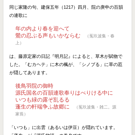
同じ家隆の句、建保五年（1217）四月、院の庚申の百韻
の連歌に
年の内より春を迎へて
鶯の忍ぶる声もいかならむ
（菟玖波集・春
上）
は、藤原定家の日記『明月記』によると、草木が賦物で
した。「むカヘテ」に木の楓が、「シノブる」に草の荵
が隠してあります。
後鳥羽院の御時
源氏国名の百韻連歌奉りはべりける中に
いつも緑の露ぞ乱るる
蓬生の軒端争ふ故郷に
（菟玖波集・雑二。源
家長）
「いつも」に出雲（あるいは伊豆）が隠れています。