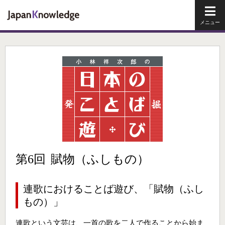
メイ
第6回
賦物（ふしもの）
連歌におけることば遊び、「賦物（ふし
もの）」
連歌という文芸は、一首の歌を二人で作ることから始ま