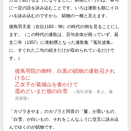
に一定の語を詠み込むことです。いろは連歌も順にイロ
ハを詠み込むのですから、賦物の一種と言えます。
後鳥羽天皇（在位1183－98）の時代の例を見ることにし
ます。（この時代の連歌は、百句全体が残っていず、延
文二年（1357）に准勅撰となった連歌集『菟玖波集』
に、すぐれた二句の続きだけが収められているだけで
す。）
後鳥羽院の御時、白黒の賦物の連歌召され
けるに
乙女子が葛城山を春かけて
霞めどいまだ嶺の白雪
（菟玖波集・春上。藤
原家隆）
「カヅラきやま」のカヅラと同音の「鬘」が黒いもの、
「白雪」が白いもの、それをこんなふうに交互に詠み込
んでゆくのが賦物です。