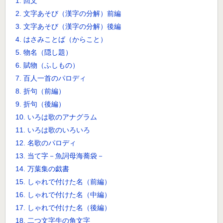
1. 回文
2. 文字あそび（漢字の分解）前編
3. 文字あそび（漢字の分解）後編
4. はさみことば（からこと）
5. 物名（隠し題）
6. 賦物（ふしもの）
7. 百人一首のパロディ
8. 折句（前編）
9. 折句（後編）
10. いろは歌のアナグラム
11. いろは歌のいろいろ
12. 名歌のパロディ
13. 当て字－魚詞母海蕎袋－
14. 万葉集の戯書
15. しゃれで付けた名（前編）
16. しゃれで付けた名（中編）
17. しゃれで付けた名（後編）
18. 二つ文字牛の角文字