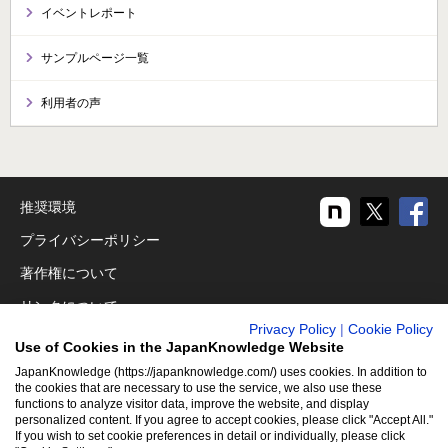
イベントレポート
サンプルページ一覧
利用者の声
推奨環境
プライバシーポリシー
著作権について
リンクについて
Privacy Policy
|
Cookie Policy
免責事項
Use of Cookies in the JapanKnowledge Website
運営会社
JapanKnowledge (https://japanknowledge.com/) uses cookies. In addition to
the cookies that are necessary to use the service, we also use these
functions to analyze visitor data, improve the website, and display
アクセシビリティ対応
personalized content. If you agree to accept cookies, please click "Accept All."
If you wish to set cookie preferences in detail or individually, please click
クッキーポリシー