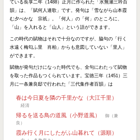
ている長享二年（1488）正月に作られた「水無瀬三吟百
韻」は、「賦何人連歌」です。発句は「雪ながら山本霞
む夕べかな 宗祇」。「何人」の「何」のところに、
「山」を入れると「山人」という語ができます。
この時代の賦物はそれで十分なのですが、脇句の「行く
水遠く梅匂ふ里 肖柏」からも意図していない「里人」
ができます。
賦物が発句だけになった時代でも、全句にわたって賦物
を取った作品もつくられています。宝徳三年（1451）三
月に一条兼良邸で行われた「三代集作者百韻」は
春は今日夏を隣の千里かな（大江千里）
経清
帰るを送る鳥の道風（小野道風）
御（兼
良）
霞み行く月にしたがふ山暮れて（源順）