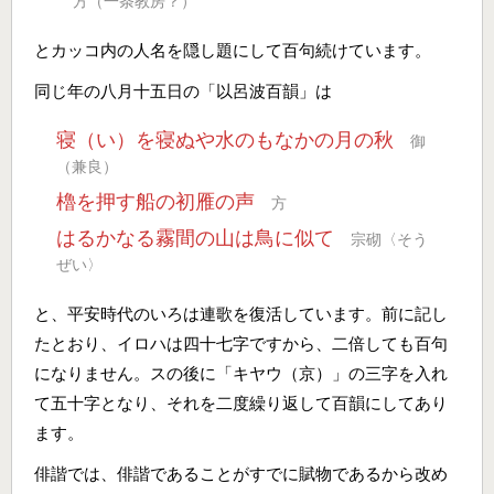
方（一条教房？）
とカッコ内の人名を隠し題にして百句続けています。
同じ年の八月十五日の「以呂波百韻」は
寝（い）を寝ぬや水のもなかの月の秋
御
（兼良）
櫓を押す船の初雁の声
方
はるかなる霧間の山は鳥に似て
宗砌〈そう
ぜい〉
と、平安時代のいろは連歌を復活しています。前に記し
たとおり、イロハは四十七字ですから、二倍しても百句
になりません。スの後に「キヤウ（京）」の三字を入れ
て五十字となり、それを二度繰り返して百韻にしてあり
ます。
俳諧では、俳諧であることがすでに賦物であるから改め