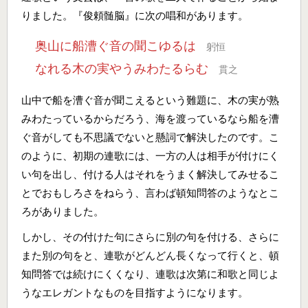
りました。『俊頼髄脳』に次の唱和があります。
奥山に船漕ぐ音の聞こゆるは
躬恒
なれる木の実やうみわたるらむ
貫之
山中で船を漕ぐ音が聞こえるという難題に、木の実が熟
みわたっているからだろう、海を渡っているなら船を漕
ぐ音がしても不思議でないと懸詞で解決したのです。こ
のように、初期の連歌には、一方の人は相手が付けにく
い句を出し、付ける人はそれをうまく解決してみせるこ
とでおもしろさをねらう、言わば頓知問答のようなとこ
ろがありました。
しかし、その付けた句にさらに別の句を付ける、さらに
また別の句をと、連歌がどんどん長くなって行くと、頓
知問答では続けにくくなり、連歌は次第に和歌と同じよ
うなエレガントなものを目指すようになります。