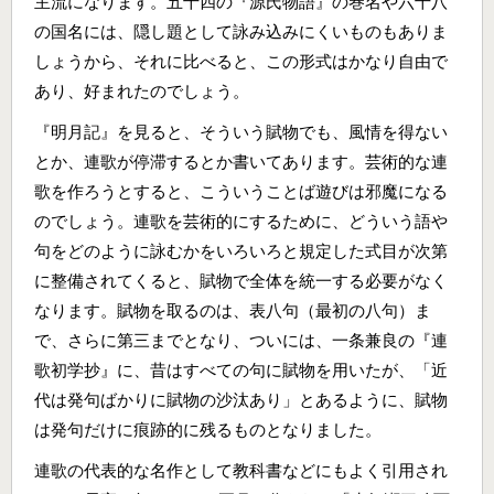
主流になります。五十四の『源氏物語』の巻名や六十八
の国名には、隠し題として詠み込みにくいものもありま
しょうから、それに比べると、この形式はかなり自由で
あり、好まれたのでしょう。
『明月記』を見ると、そういう賦物でも、風情を得ない
とか、連歌が停滞するとか書いてあります。芸術的な連
歌を作ろうとすると、こういうことば遊びは邪魔になる
のでしょう。連歌を芸術的にするために、どういう語や
句をどのように詠むかをいろいろと規定した式目が次第
に整備されてくると、賦物で全体を統一する必要がなく
なります。賦物を取るのは、表八句（最初の八句）ま
で、さらに第三までとなり、ついには、一条兼良の『連
歌初学抄』に、昔はすべての句に賦物を用いたが、「近
代は発句ばかりに賦物の沙汰あり」とあるように、賦物
は発句だけに痕跡的に残るものとなりました。
連歌の代表的な名作として教科書などにもよく引用され