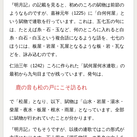
『明月記』の記載を見ると、初めのころの賦物は前節の
ようなものですが、嘉禄元年（1225）に「白何何屋」と
いう賦物で連歌を行っています。これは、五七五の句に
は、たとえば糸・石・玉など、何のところに入れると白
糸・白石・白玉という複合語になるような語を、七七の
ほうには、板屋・岩屋・瓦屋となるような板・岩・瓦な
どを、詠み込むのです。
仁治三年（1242）ころに作られた「賦何屋何水連歌」の
最初から九句目までが残っています。発句は、
鹿の音も松の戸にこそ訪るれ
で「松屋」となり、以下、賦物は「山水・岩屋・湯水・
柴屋・夜水・板屋・根水・雨屋」となっています。全部
に賦物が行われていたことが分かります。
『明月記』でもそうですが、以後の連歌ではこの形式が