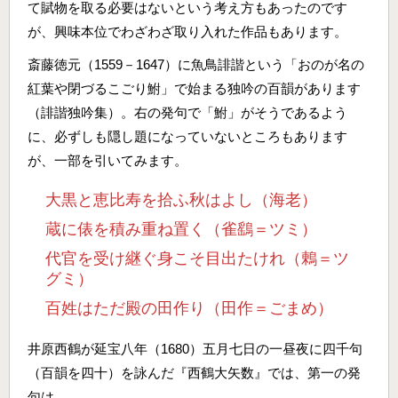
て賦物を取る必要はないという考え方もあったのです
が、興味本位でわざわざ取り入れた作品もあります。
斎藤徳元（1559－1647）に魚鳥誹諧という「おのが名の
紅葉や閉づるこごり鮒」で始まる独吟の百韻があります
（誹諧独吟集）。右の発句で「鮒」がそうであるよう
に、必ずしも隠し題になっていないところもあります
が、一部を引いてみます。
大黒と恵比寿を拾ふ秋はよし（海老）
蔵に俵を積み重ね置く（雀鷂＝ツミ）
代官を受け継ぐ身こそ目出たけれ（鶇＝ツ
グミ）
百姓はただ殿の田作り（田作＝ごまめ）
井原西鶴が延宝八年（1680）五月七日の一昼夜に四千句
（百韻を四十）を詠んだ『西鶴大矢数』では、第一の発
句は、