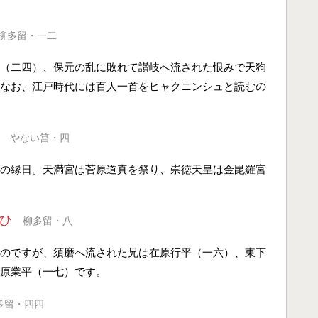
柳多留・一二
（二四）、保元の乱に敗れて讃岐へ流された恨みで天狗
なお、江戸時代には百人一首をヒャクニンシュと読むの
やない筥・四
の縁日。天満宮は菅原道真を祭り、崇徳天皇は金毘羅宮
ひ
柳多留・八
のですが、須磨へ流された兄は在原行平（一六）、東下
原業平（一七）です。
多留・四四