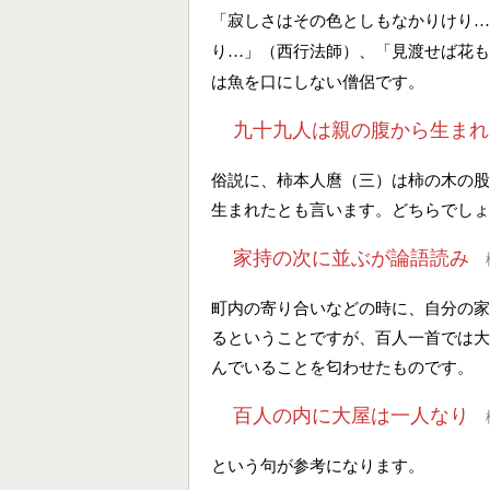
「寂しさはその色としもなかりけり
…
り
」（西行法師）、「見渡せば花も
…
は魚を口にしない僧侶です。
九十九人は親の腹から生まれ
俗説に、柿本人麿（三）は柿の木の股
生まれたとも言います。どちらでしょ
家持の次に並ぶが論語読み
町内の寄り合いなどの時に、自分の家
るということですが、百人一首では大
んでいることを匂わせたものです。
百人の内に大屋は一人なり
という句が参考になります。