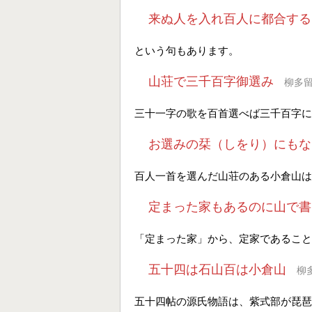
来ぬ人を入れ百人に都合する
という句もあります。
山荘で三千百字御選み
柳多
三十一字の歌を百首選べば三千百字に
お選みの栞（しをり）にもな
百人一首を選んだ山荘のある小倉山は
定まった家もあるのに山で書
「定まった家」から、定家であること
五十四は石山百は小倉山
柳
五十四帖の源氏物語は、紫式部が琵琶