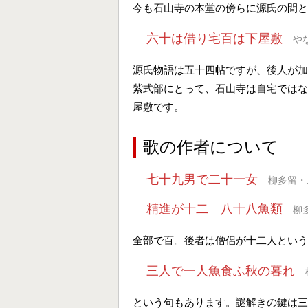
今も石山寺の本堂の傍らに源氏の間と
六十は借り宅百は下屋敷
や
源氏物語は五十四帖ですが、後人が加
紫式部にとって、石山寺は自宅ではな
屋敷です。
歌の作者について
七十九男で二十一女
柳多留・
精進が十二 八十八魚類
柳
全部で百。後者は僧侶が十二人という
三人で一人魚食ふ秋の暮れ
という句もあります。謎解きの鍵は三