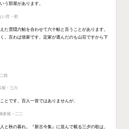
いう部屋があります。
ない筥・初
えた雲隠六帖を合わせて六十帖と言うことがあります。
く、言わば借家です。定家が選んだのも山荘ですから下
二四
多留・三六
ことです。百人一首ではありませんが、
柳多留・二二
人と秋の暮れ。『新古今集』に並んで載る三夕の歌は、