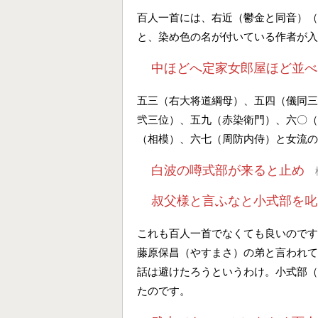
百人一首には、右近（鬱金と同音）（
と、染め色の名が付いている作者が入
中ほどへ定家女郎屋ほど並べ
五三（右大将道綱母）、五四（儀同三
弐三位）、五九（赤染衛門）、六〇（
（相模）、六七（周防内侍）と女流の
白波の噂式部が来ると止め
叔父様と言ふなと小式部を叱
これも百人一首でなくても良いのです
藤原保昌（やすまさ）の弟と言われて
話は避けたろうというわけ。小式部（
たのです。