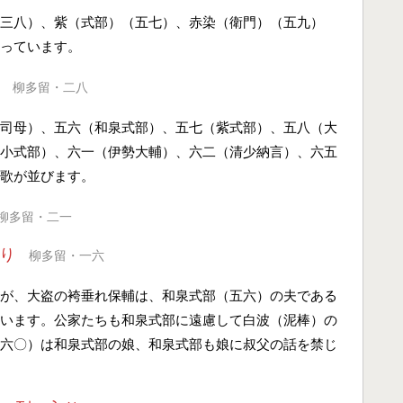
三八）、紫（式部）（五七）、赤染（衛門）（五九）
っています。
柳多留・二八
司母）、五六（和泉式部）、五七（紫式部）、五八（大
小式部）、六一（伊勢大輔）、六二（清少納言）、六五
歌が並びます。
柳多留・二一
り
柳多留・一六
が、大盗の袴垂れ保輔は、和泉式部（五六）の夫である
います。公家たちも和泉式部に遠慮して白波（泥棒）の
六〇）は和泉式部の娘、和泉式部も娘に叔父の話を禁じ