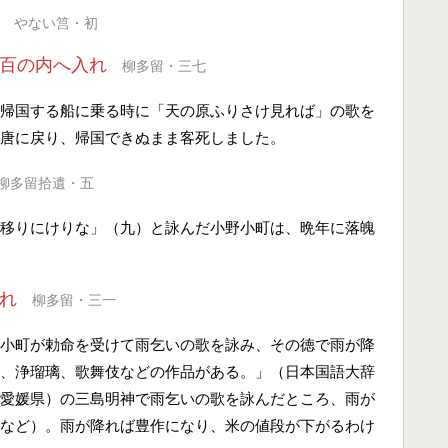
やない筥・初
百の内へ入れ
柳多留・三七
帰国する船に乗る時に「天の原ふりさけ見れば」の歌を
唐に戻り、帰国できぬまま客死しました。
柳多留拾遺・五
移りにけりな」（九）と詠んだ小野小町は、晩年に落魄
れ
柳多留・三一
小町が勅命を受けて雨乞いの歌を詠み、その徳で雨が降
、浄瑠璃、歌舞伎などの作品がある。」（日本国語大辞
愛媛県）の三島明神で雨乞いの歌を詠んだところ、雨が
など）。雨が降れば豊作になり、米の値段が下がるわけ