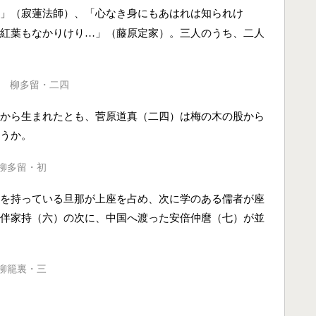
」（寂蓮法師）、「心なき身にもあはれは知られけ
紅葉もなかりけり
」（藤原定家）。三人のうち、二人
…
柳多留・二四
から生まれたとも、菅原道真（二四）は梅の木の股から
うか。
柳多留・初
を持っている旦那が上座を占め、次に学のある儒者が座
伴家持（六）の次に、中国へ渡った安倍仲麿（七）が並
柳籠裏・三