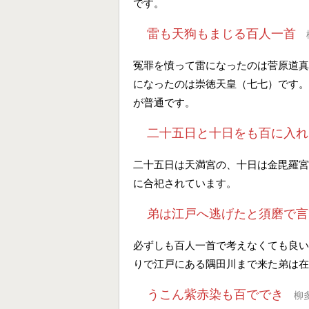
です。
雷も天狗もまじる百人一首
冤罪を憤って雷になったのは菅原道真
になったのは崇徳天皇（七七）です。
が普通です。
二十五日と十日をも百に入れ
二十五日は天満宮の、十日は金毘羅宮
に合祀されています。
弟は江戸へ逃げたと須磨で言
必ずしも百人一首で考えなくても良い
りで江戸にある隅田川まで来た弟は在
うこん紫赤染も百ででき
柳