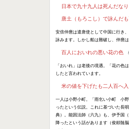
日本で九十九人は死んだなり
唐土（もろこし）で詠んだも
安倍仲麿は遣唐使として中国に行き、
詠みます。しかし船は難破し、仲麿は
百人においれの悪い花の色
「おいれ」は老後の境遇。「花の色は
したと言われています。
米の値を下げたも二人百へ入
一人は小野小町。「雨乞い小町 小野
ったという伝説。これに基づいた長唄
典）。能因法師（六九）も、伊予国（
降ったという話があります（俊頼髄脳