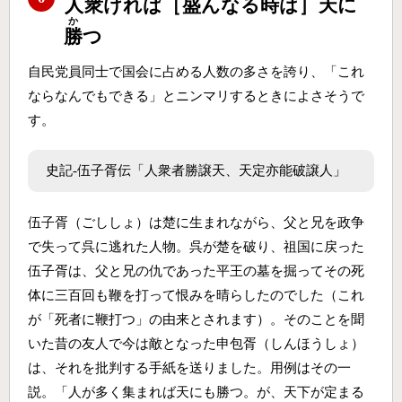
人
衆
ければ［
盛
んなる時は］
天
に
か
勝
つ
自民党員同士で国会に占める人数の多さを誇り、「これ
ならなんでもできる」とニンマリするときによさそうで
す。
史記‐伍子胥伝「人衆者勝譲天、天定亦能破譲人」
伍子胥（ごししょ）は楚に生まれながら、父と兄を政争
で失って呉に逃れた人物。呉が楚を破り、祖国に戻った
伍子胥は、父と兄の仇であった平王の墓を掘ってその死
体に三百回も鞭を打って恨みを晴らしたのでした（これ
が「死者に鞭打つ」の由来とされます）。そのことを聞
いた昔の友人で今は敵となった申包胥（しんほうしょ）
は、それを批判する手紙を送りました。用例はその一
説。「人が多く集まれば天にも勝つ。が、天下が定まる