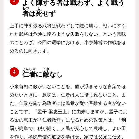
3
よく
陣
する
者
は
戦
わず、よく
戦
う
もの
し
者
は
死
せず
上手に陣を張る武将は戦わずして敵に勝ち、戦いにすぐ
れた武将は危険に陥るような失敗をしない、という意味
のことわざ。今回の選挙における、小泉陣営の作戦をほ
めるのに向きます。
じんしゃ
てき
4
仁者
に
敵
なし
小泉首相に敵がいないことを、歯が浮きそうな言葉でほ
めたいときに。意味は、仁者は人に憎まれないこと、ま
た、仁政を施す為政者には民衆が従い匹敵する者がない
ことです。「孟子‐梁恵王上」に由来しますが、孟子によ
る梁の恵王が「仁者敵無」になるための政策とは、「刑
罰が簡単で、税が軽く、人民が安心して農耕し、よい田
を作り、孝悌忠信の道徳を学ばせ、家では父兄に仕え、