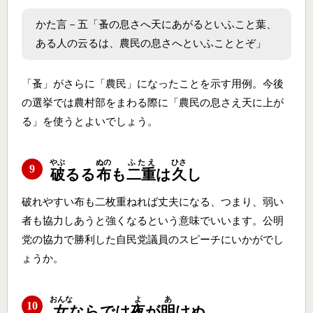
かた言－五「蚤の息さへ天にあがるといふこと葉、
ある人の云るは、農民の息さへといふこととぞ」
「蚤」がさらに「農民」になったことを示す用例。今後
の選挙では農村部をまわる際に「農民の息さえ天に上が
る」を使うとよいでしょう。
やぶ
ぬの
ふたえ
ひさ
9
破
るる
布
も
二重
は
久
し
破れやすい布も二枚重ねれば丈夫になる、つまり、弱い
者も協力しあうと強くなるという意味でいいます。公明
党の協力で勝利した自民党議員のスピーチにいかがでし
ょうか。
おんな
よ
あ
10
女
ならでは
夜
が
明
けぬ