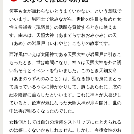
何事も女が加わらないとうまくいかない、という意味で
いいます。男同士で飲みながら、世間の注目を集めた女
性立候補者（現議員）の活躍を賞賛するときに使えま
す。由来は、天照大神（あまてらすおおみかみ）の天
（あめ）の岩屋戸（いわやと）こもりの故事です。
西洋風にいえば太陽神である天照大神が岩屋戸に引きこ
もったとき、世は暗闇になり、神々は天照大神を外に誘
い出そうとイベントを行いました。このとき天鈿女命
（あまのうずめのみこと）は、聖なる飾りを身にまとっ
て踊っているうちに神がかりして、胸もあらわに、裳の
紐を陰部に垂らしたといいます。これに神々が大喜びし
ていると、歓声が気になった天照大神が扉を開け、世の
中は再び明るくなったのでした。
女性側としては自分の活躍をストリップにたとえられる
のは嬉しくないかもしれません。しかし、今後女性のお