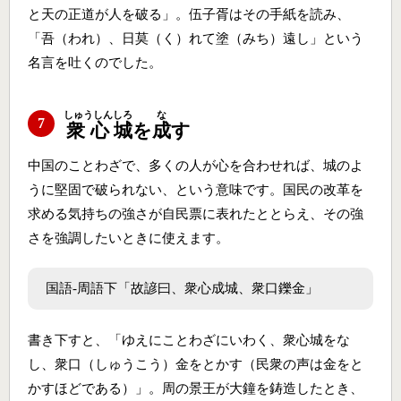
と天の正道が人を破る」。伍子胥はその手紙を読み、
「吾（われ）、日莫（く）れて塗（みち）遠し」という
名言を吐くのでした。
しゅうしん
しろ
な
7
衆心
城
を
成
す
中国のことわざで、多くの人が心を合わせれば、城のよ
うに堅固で破られない、という意味です。国民の改革を
求める気持ちの強さが自民票に表れたととらえ、その強
さを強調したいときに使えます。
国語‐周語下「故諺曰、衆心成城、衆口鑠金」
書き下すと、「ゆえにことわざにいわく、衆心城をな
し、衆口（しゅうこう）金をとかす（民衆の声は金をと
かすほどである）」。周の景王が大鐘を鋳造したとき、