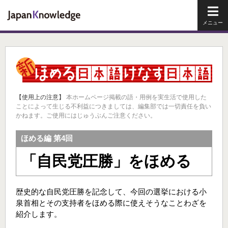
メイ
【使用上の注意】
本ホームページ掲載の語・用例を実生活で使用した
ことによって生じる不利益につきましては、編集部では一切責任を負い
かねます。ご使用にはじゅうぶんご注意ください。
ほめる編 第4回
「自民党圧勝」をほめる
歴史的な自民党圧勝を記念して、今回の選挙における小
泉首相とその支持者をほめる際に使えそうなことわざを
紹介します。