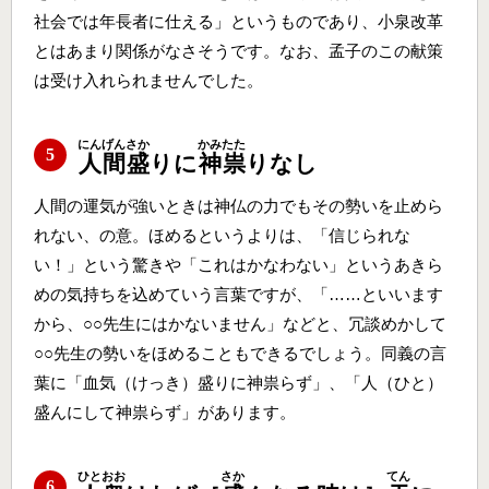
社会では年長者に仕える」というものであり、小泉改革
とはあまり関係がなさそうです。なお、孟子のこの献策
は受け入れられませんでした。
にんげん
さか
かみ
たた
5
人間
盛
りに
神
祟
りなし
人間の運気が強いときは神仏の力でもその勢いを止めら
れない、の意。ほめるというよりは、「信じられな
い！」という驚きや「これはかなわない」というあきら
めの気持ちを込めていう言葉ですが、「……といいます
から、○○先生にはかないません」などと、冗談めかして
○○先生の勢いをほめることもできるでしょう。同義の言
葉に「血気（けっき）盛りに神祟らず」、「人（ひと）
盛んにして神祟らず」があります。
ひと
おお
さか
てん
6