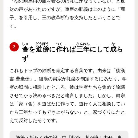
「胡の騎馬用の服を着るのは礼にかなっていない」と反
対の声があったのですが、重臣の肥義は上のように「商
子」を引用し、王の改革断行を支持したということで
す。
しゃ
どうぼう
つく
さんねん
な
2
舎
を
道傍
に
作
れば
三年
にして
成
ら
ず
これもトップの独断を肯定する言葉です。由来は「後漢
書‐曹褒伝」。後漢の粛宗が礼楽を制定するにあたり、学
者の班固に相談したところ、彼は学者たちを集めて論議
させてから決めるべきだと建言しました。しかし、粛宗
は「家（舎）を道ばたに作って、道行く人に相談してい
たら三年たってもでき上がらない」と、家づくりにたと
えて反対したそうです。
随筆・折たく柴の記－中「此外、某が議し申せし事