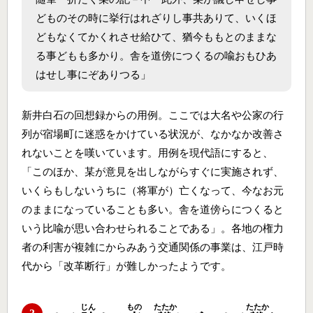
どものその時に挙行はれざりし事共ありて、いくほ
どもなくてかくれさせ給ひて、猶今ももとのままな
る事どもも多かり。舎を道傍につくるの喩おもひあ
はせし事にぞありつる」
新井白石の回想録からの用例。ここでは大名や公家の行
列が宿場町に迷惑をかけている状況が、なかなか改善さ
れないことを嘆いています。用例を現代語にすると、
「このほか、某が意見を出しながらすぐに実施されず、
いくらもしないうちに（将軍が）亡くなって、今なお元
のままになっていることも多い。舎を道傍らにつくると
いう比喩が思い合わせられることである」。各地の権力
者の利害が複雑にからみあう交通関係の事業は、江戸時
代から「改革断行」が難しかったようです。
じん
もの
たたか
たたか