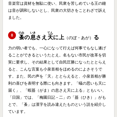
音楽官は資材を無駄に使い、民衆を苦しめている王の鐘
は音が調和しないとし、民衆の大切さをことわざで訴え
ました。
のみ
いき
てん
8
蚤
の
息
さえ
天
に上
る
（のぼ・あが）
力の弱い者でも、一心になって行えば何事でもなし遂げ
ることができるというたとえ。名もない市民が改革を切
実に要求し、その結果として自民圧勝になったととらえ
ると、こんな言葉も小泉首相をほめるのによさそうで
す。また、民の声を「天」ととらえると、小泉首相が勝
利の喜びを表明する際にも向きます。「蟻の思いも天に
届く」、「蝦蟇（がま）の息さえ天に上る」ともいい、
「日国」では、「梅園日記－二」の「蟇（ひき）」がも
とで、「蚤」は漢字を読み違えたものという説を紹介し
ています。