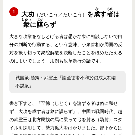
な
もの
1
大功
を
成
す
者
は
（だいこう／たいこう）
しゅう
はか
衆
に
謀
らず
大きな功業をなしとげる者は愚かな衆に相談しないで自
分の判断で行動する、という意味。小泉首相が周囲の反
対を振り切って衆院解散を決断したことをほめたたえる
のによいでしょう。用例も改革断行の話です。
戦国策‐趙策・武霊王「論至徳者不和於俗成大功者
不謀衆」
書き下すと、「至徳（しとく）を論ずる者は俗に和せ
ず、大功を成す者は衆に謀らず」。中国の戦国時代、趙
の武霊王は北方民族の馬に乗って弓を射る（騎射）スタ
イルを採用して、勢力拡大をはかりました。部下からは