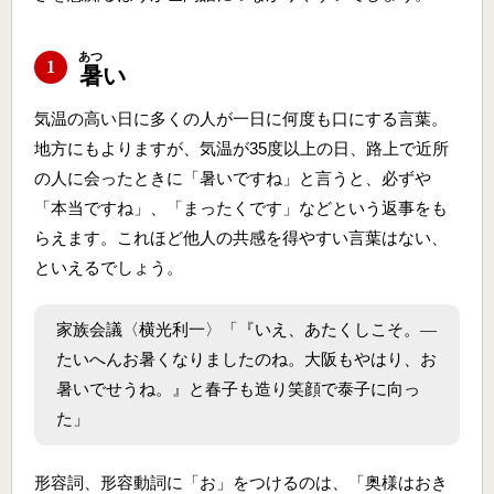
あつ
1
暑
い
気温の高い日に多くの人が一日に何度も口にする言葉。
地方にもよりますが、気温が35度以上の日、路上で近所
の人に会ったときに「暑いですね」と言うと、必ずや
「本当ですね」、「まったくです」などという返事をも
らえます。これほど他人の共感を得やすい言葉はない、
といえるでしょう。
家族会議〈横光利一〉「『いえ、あたくしこそ。―
たいへんお暑くなりましたのね。大阪もやはり、お
暑いでせうね。』と春子も造り笑顔で泰子に向っ
た」
形容詞、形容動詞に「お」をつけるのは、「奥様はおき