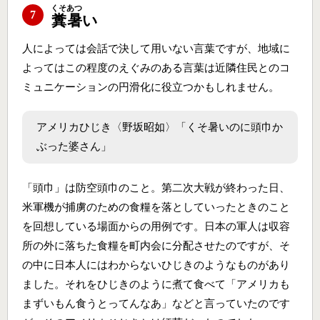
くそあつ
7
糞暑
い
人によっては会話で決して用いない言葉ですが、地域に
よってはこの程度のえぐみのある言葉は近隣住民とのコ
ミュニケーションの円滑化に役立つかもしれません。
アメリカひじき〈野坂昭如〉「くそ暑いのに頭巾か
ぶった婆さん」
「頭巾」は防空頭巾のこと。第二次大戦が終わった日、
米軍機が捕虜のための食糧を落としていったときのこと
を回想している場面からの用例です。日本の軍人は収容
所の外に落ちた食糧を町内会に分配させたのですが、そ
の中に日本人にはわからないひじきのようなものがあり
ました。それをひじきのように煮て食べて「アメリカも
まずいもん食うとってんなあ」などと言っていたのです