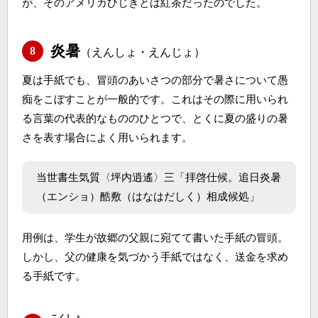
が、そのアメリカひじきとは紅茶だったのでした。
炎暑
8
（えんしょ・えんじょ）
夏は手紙でも、冒頭のあいさつの部分で暑さについて愚
痴をこぼすことが一般的です。これはその際に用いられ
る言葉の代表的なもののひとつで、とくに夏の盛りの暑
さを表す場合によく用いられます。
当世書生気質〈坪内逍遙〉三「拝啓仕候。追日炎暑
（エンショ）酷敷（はなはだしく）相成候処」
用例は、学生が故郷の父親に宛てて書いた手紙の冒頭。
しかし、父の健康を気づかう手紙ではなく、送金を求め
る手紙です。
こくしょ