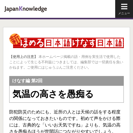
メイ
【使用上の注意】
本ホームページ掲載の語・用例を実生活で使用した
ことによって生じる不利益につきましては、編集部では一切責任を負い
かねます。ご使用にはじゅうぶんご注意ください。
けなす編 第2回
気温の高さを愚痴る
防犯防災のためにも、近所の人とは天候の話をする程度
の関係になっておきたいものです。初めて声をかける際
には、古典的な「いいお天気ですね」よりも、気温の高
さを愚痴るほうが世間話につながりやすいでしょう。