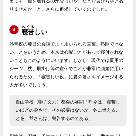
出ても、側を離れるのが否（いや）だとお言ひぢゃアあ
りませんか」と、さらに追求していくのでした。
ねぐる
4
寝苦
しい
熱帯夜の翌日の会話でよく用いられる言葉。熟睡できな
いことをいうため、本来は心配ごとがあって寝付かれな
いこともこのようにいいます。しかし、現代では夏用の
シーツ、枕、肌掛け等の宣伝でこれが非常に頻繁に用い
られるため、「寝苦しい夜」に夏の暑さをイメージする
人が多いでしょう。
自由学校〈獅子文六〉都会の谷間「昨今は、寝苦し
いほどの暑さで、その必要はないが、冬に備えるこ
とを、爺さんは、警告するのである」
用例は、家出してホームレスになった男に、老ホームレ