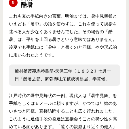
9
酷暑
これも夏の手紙向きの言葉。明治までは、暑中見舞状と
いえども「暑中」の語を使わずに、これを使って挨拶を
述べる人が少なくありませんでした。その場合の「酷
暑」は、平年を上回る暑さという意味ではありません。
冷夏でも手紙には「暑中」と書くのと同様、やや形式的
に用いられたようです。
殿村篠斎宛馬琴書簡‐天保三年〔１８３２〕七月一
日「酷暑之節、御弥御壮栄被成御起居、奉賀候」
江戸時代の暑中見舞状の一例。現代人は「暑中見舞」を
手紙もしくはＥメールに頼りますが、かつては年始のあ
いさつと同様、直接訪問することも広く行われました。
このように通信手段の発達は直接会うことの稀少性を高
めている面があります。「遠くの親戚より近くの他人」