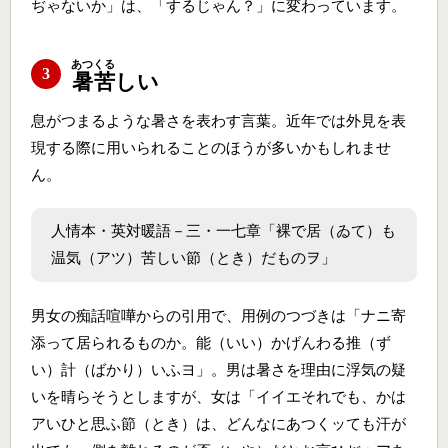
ぢゃないか」は、「するじゃん？」に変わっています。
あつくる
3
暑苦
しい
息がつまるような暑さを表わす言葉。近年では外見を表
現する際に用いられることのほうが多いかもしれませ
ん。
人情本・英対暖語－三・一七章「裸で居（ゐて）も
温気（アツ）苦しい節（とき）だものヲ」
男女の痴話喧嘩からの引用で、用例のつづきは「ナニ寄
添って居られるものか。能（いい）かげんわる推（ず
い）計（ばかり）いふヨ」。男は暑さを理由に浮気の疑
いを晴らそうとしますが、女は「イイエそれでも、かは
アいひと思ふ節（とき）は、どんなにあつくッても汗が