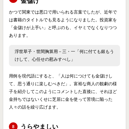
金
儲
け
かつて関東では悪口で用いられる言葉でしたが、近年で
は書籍のタイトルでも見るようになりました。投資家を
「金儲けが上手い」と呼ぶのも、イヤミでなくなりつつ
あります。
浮世草子・世間胸算用－三・一「何に付ても銀もう
けして、心任せの慰みすべし」
用例を現代語にすると、「人は何につけても金儲けし
て、思う通りに楽しむべきだ」。富裕な商人の観劇の様
子を紹介してこのようにコメントした直後に、それほど
金持ちではないくせに芝居に金を使って苦境に陥った
人々の話を繰り広げます。
うらやましい
8