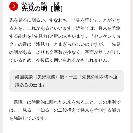
せんけん
めい
しき
3
先見
の
明
［
識
］
先を見るに明るい、すなわち、「先を読む」ことができ
る人を、これがあるといいます。近年では、将来を予測
する能力を｢先見力｣と呼ぶ人もいます。「センケンリョ
ク」の音は「浅見力」とまぎらわしいのですが、「先見
の明がある」よりも文字数が少なく、字面がサッパリし
ているため、今後広く用いられるかもしれません。
経国美談〈矢野龍溪〉後・一三「先見の明を備へ遠
識あるの士は」
「遠識」は時間的に離れた未来を知ること。この用例で
は、「見る」「知る」の二段構えで将来を予測する能力
を強調しています。