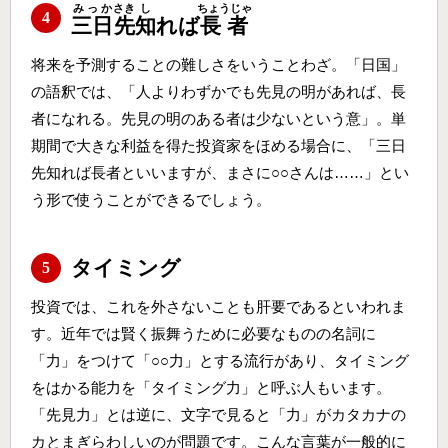
みっか
さき
し
ちょうじゃ
4
三日
先
知
れば
長者
将来を予測することの難しさをいうことわざ。「日国」
の語釈では、「人よりわずかでも先見の明があれば、長
者になれる。先見の明のある者は少ないという意」。単
期間で大きな利益を得た投資家をほめる場合に、「三日
先知れば長者といいますが、まさに○○さんは……」とい
う形で使うことができるでしょう。
タイミング
5
投資では、これを外さないことも肝要であるといわれま
す。近年では賢く振舞うために必要なものの名詞に
「力」をつけて「○○力」とする流行があり、タイミング
をはかる能力を「タイミング力」と呼ぶ人もいます。
「先見力」とは逆に、文字で見ると「力」がカタカナの
カとまぎらわしいのが問題です。こんな言葉が一般的に