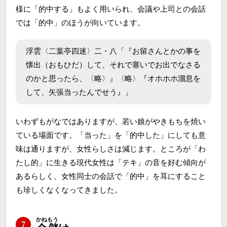
様に「的中する」もよく用いられ、会議や上司との会話
では「的中」のほうが向いています。
浮雲〈二葉亭四迷〉二・八「『お留さんとかの事を
懐出（おもひだ）して、それで塞いでお出でなさる
のかと思ったら、〈略〉』〈略〉『オホホホ溜息を
して、矢張当ったんでせう』」
いわずもがなではありますが、若い娘がやきもちを焼い
ている場面です。「当った」を「的中した」にしても意
味は通りますが、女性らしさは減じます。ところが「わ
たし的」に生きる現代女性は「テキ」の音を好む傾向が
あるらしく、女性同士の会話で「的中」を耳にすること
も珍しくなくなってきました。
かね
もう
7