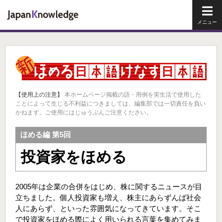
メイ
【使用上の注意】
本ホームページ掲載の語・用例を実生活で使用した
ことによって生じる不利益につきましては、編集部では一切責任を負い
かねます。ご使用にはじゅうぶんご注意ください。
ほめる編 第5回
投資家をほめる
2005年は企業の合併をはじめ、株に関するニュースが目
立ちました。個人投資家も増え、株主にあらずんば社会
人にあらず、といった雰囲気になってきています。そこ
で投資家をほめる際によく用いられる言葉を集めてみま