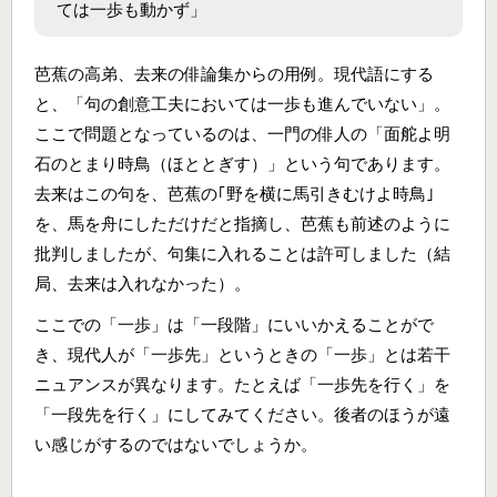
ては一歩も動かず」
芭蕉の高弟、去来の俳論集からの用例。現代語にする
と、「句の創意工夫においては一歩も進んでいない」。
ここで問題となっているのは、一門の俳人の「面舵よ明
石のとまり時鳥（ほととぎす）」という句であります。
去来はこの句を、芭蕉の｢野を横に馬引きむけよ時鳥｣
を、馬を舟にしただけだと指摘し、芭蕉も前述のように
批判しましたが、句集に入れることは許可しました（結
局、去来は入れなかった）。
ここでの「一歩」は「一段階」にいいかえることがで
き、現代人が「一歩先」というときの「一歩」とは若干
ニュアンスが異なります。たとえば「一歩先を行く」を
「一段先を行く」にしてみてください。後者のほうが遠
い感じがするのではないでしょうか。