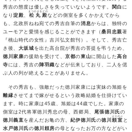
秀吉の態度は優しさを失っていないようです。
関白
に
まつのまるどの
なり
淀殿
、
松丸殿
などの側室を多くかかえてから
も、北政所ねね宛ての秀吉自筆の
消息
からは、独特の
ユーモアと愛情を感じることができます（
桑田忠親
著
『桃山時代の女性』吉川弘文館刊）。そして、秀吉亡
き後、
大坂城
を出た高台院が秀吉の菩提を弔うため、
徳川家康
の援助を受けて、
京都
の
東山
に開山した
高台
寺
には、秀吉の
陣羽織
などが伝来しており、二人を偲
ぶ人の列が絶えることがありません。
その秀吉も、強敵だった徳川家康には実妹の旭姫を
離縁
させてまで嫁がせるという政略結婚を仕掛けてい
ます。時に家康は45歳、旭姫は44歳でした。家康の
側室は2代将軍徳川秀忠の母、西郷局、
尾張徳川氏
の
よりのぶ
徳川義直
を産んだお亀の方、
紀伊徳川氏
の
徳川
頼宣
と
水戸徳川氏
の
徳川頼房
の母となったお万の方などがい