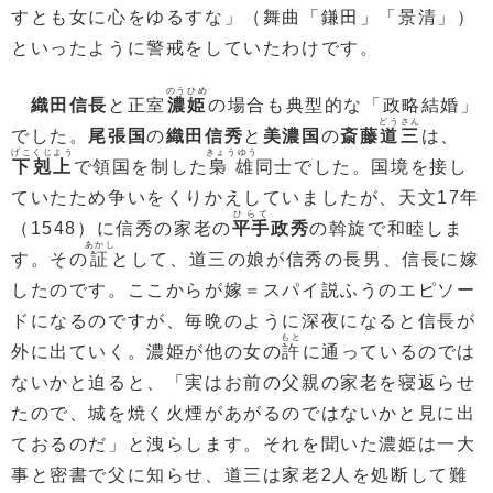
すとも女に心をゆるすな」（舞曲「鎌田」「景清」）
といったように警戒をしていたわけです。
のうひめ
織田信長
と正室
濃姫
の場合も典型的な「政略結婚」
どうさん
でした。
尾張国
の
織田信秀
と
美濃国
の
斎藤
道三
は、
げこくじよう
きょうゆう
下剋上
で領国を制した
梟雄
同士でした。国境を接し
ていたため争いをくりかえしていましたが、天文17年
ひらて
（1548）に信秀の家老の
平手
政秀
の斡旋で和睦しま
あかし
す。その
証
として、道三の娘が信秀の長男、信長に嫁
したのです。ここからが嫁＝スパイ説ふうのエピソー
ドになるのですが、毎晩のように深夜になると信長が
もと
外に出ていく。濃姫が他の女の
許
に通っているのでは
ないかと迫ると、「実はお前の父親の家老を寝返らせ
たので、城を焼く火煙があがるのではないかと見に出
ておるのだ」と洩らします。それを聞いた濃姫は一大
事と密書で父に知らせ、道三は家老2人を処断して難