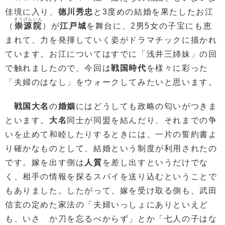
佳境に入り、
徳川秀忠
と3度めの結婚を果たしたお江
すうげんいん
（
崇源院
）が
江戸城
を舞台に、2男5女の子宝にも恵
まれて、力を発揮していく姿がドラマチックに描かれ
ています。お江についてはすでに「浅井三姉妹」の回
で触れましたので、今回は
戦国時代
を様々に彩った
「夫婦のはなし」をウォークしてみたいと思います。
戦国大名
の
婚姻
にはどうしても政略の匂いがつきま
といます。
大名
同士が同盟を結んだり、それまでの争
いを止めて和睦したりするときには、一片の誓約書よ
り確かなものとして、結婚という制度が利用されたの
です。嫁を出す側は
人質
を差し出すというだけでな
く、相手の情報を探るスパイを送り込むということで
もありました。したがって、嫁を受け取る側も、武田
信玄の定めた家法の「夫婦いっしょにありといえど
も、いさゝか刀を忘るべからず」とか「七人の子はな