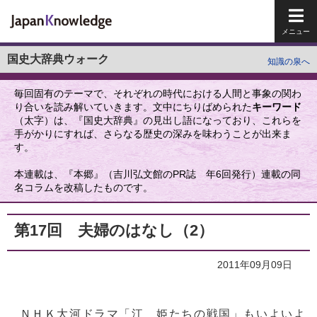
メイ
国史大辞典ウォーク
知識の泉へ
毎回固有のテーマで、それぞれの時代における人間と事象の関わ
り合いを読み解いていきます。文中にちりばめられた
キーワード
（太字）は、『国史大辞典』の見出し語になっており、これらを
手がかりにすれば、さらなる歴史の深みを味わうことが出来ま
す。
本連載は、『本郷』（吉川弘文館のPR誌 年6回発行）連載の同
名コラムを改稿したものです。
第17回 夫婦のはなし（2）
2011年09月09日
ＮＨＫ大河ドラマ「江 姫たちの戦国」もいよいよ