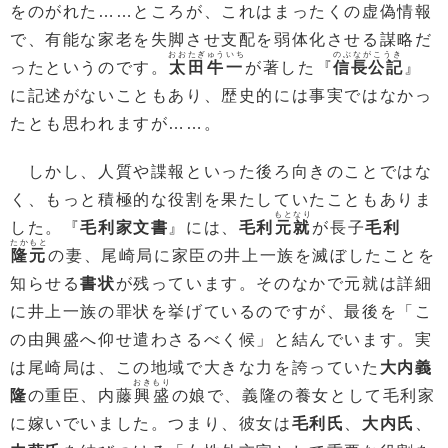
をのがれた……ところが、これはまったくの虚偽情報
で、有能な家老を失脚させ支配を弱体化させる謀略だ
おおたぎゅういち
のぶながこうき
ったというのです。
太田牛一
が著した『
信長公記
』
に記述がないこともあり、歴史的には事実ではなかっ
たとも思われますが……。
しかし、人質や諜報といった後ろ向きのことではな
く、もっと積極的な役割を果たしていたこともありま
もとなり
した。『
毛利家文書
』には、
毛利
元就
が長子
毛利
たかもと
隆元
の妻、尾崎局に家臣の井上一族を滅ぼしたことを
知らせる
書状
が残っています。そのなかで元就は詳細
に井上一族の罪状を挙げているのですが、最後を「こ
の由興盛へ仰せ遣わさるべく候」と結んでいます。実
は尾崎局は、この地域で大きな力を誇っていた
大内義
おきもり
隆
の重臣、内藤
興盛
の娘で、義隆の養女として毛利家
に嫁いでいました。つまり、彼女は
毛利氏
、
大内氏
、