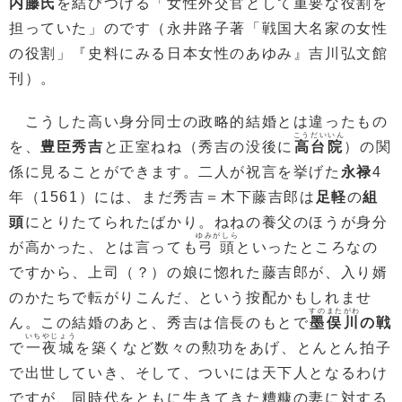
内藤氏
を結びつける「女性外交官として重要な役割を
担っていた」のです（永井路子著「戦国大名家の女性
の役割」『史料にみる日本女性のあゆみ』吉川弘文館
刊）。
こうした高い身分同士の政略的結婚とは違ったもの
こうだいいん
を、
豊臣秀吉
と正室ねね（秀吉の没後に
高台院
）の関
係に見ることができます。二人が祝言を挙げた
永禄
4
年（1561）には、まだ秀吉＝木下藤吉郎は
足軽
の
組
頭
にとりたてられたばかり。ねねの養父のほうが身分
ゆみがしら
が高かった、とは言っても
弓頭
といったところなの
ですから、上司（？）の娘に惚れた藤吉郎が、入り婿
のかたちで転がりこんだ、という按配かもしれませ
すのまたがわ
ん。この結婚のあと、秀吉は信長のもとで
墨俣川
の戦
いちやじょう
で
一夜城
を築くなど数々の勲功をあげ、とんとん拍子
で出世していき、そして、ついには天下人となるわけ
ですが、同時代をともに生きてきた糟糠の妻に対する