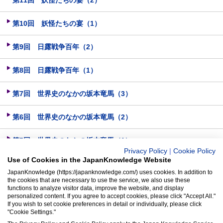
第11回 妖怪たちの宴（2）
第10回 妖怪たちの宴（1）
第9回 日露戦争百年（2）
第8回 日露戦争百年（1）
第7回 世界史のなかの坂本竜馬（3）
第6回 世界史のなかの坂本竜馬（2）
第5回 世界史のなかの坂本竜馬（1）
Privacy Policy
|
Cookie Policy
Use of Cookies in the JapanKnowledge Website
第4回 新撰組（4）
JapanKnowledge (https://japanknowledge.com/) uses cookies. In addition to
the cookies that are necessary to use the service, we also use these
第3回 新撰組（3）
functions to analyze visitor data, improve the website, and display
personalized content. If you agree to accept cookies, please click "Accept All."
If you wish to set cookie preferences in detail or individually, please click
第2回 新撰組（2）
"Cookie Settings."