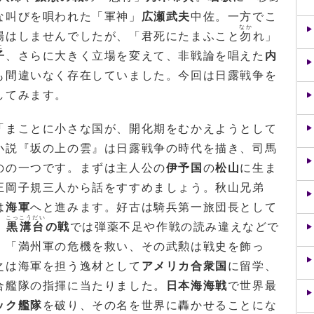
な叫びを唄われた「軍神」
広瀬武夫
中佐。一方でこ
なか
場はしませんでしたが、「君死にたまふこと
勿
れ」
こ
子
、さらに大きく立場を変えて、非戦論を唱えた
内
も間違いなく存在していました。今回は日露戦争を
してみます。
まことに小さな国が、開化期をむかえようとして
小説『坂の上の雲』は日露戦争の時代を描き、司馬
のの一つです。まずは主人公の
伊予国
の
松山
に生ま
正岡子規三人から話をすすめましょう。秋山兄弟
は
海軍
へと進みます。好古は騎兵第一旅団長として
こっこうだい
、
黒溝台
の戦
では弾薬不足や作戦の読み違えなどで
、「満州軍の危機を救い、その武勲は戦史を飾っ
之は海軍を担う逸材として
アメリカ合衆国
に留学、
合艦隊の指揮に当たりました。
日本海海戦
で世界最
ック艦隊
を破り、その名を世界に轟かせることにな