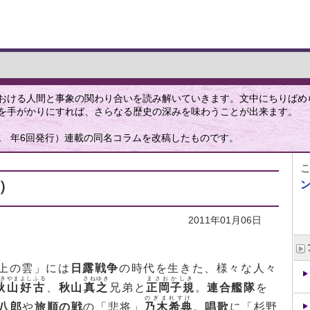
おける人間と事象の関わり合いを読み解いていきます。文中にちりばめ
を手がかりにすれば、さらなる歴史の深みを味わうことが出来ます。
誌 年6回発行）連載の同名コラムを改稿したものです。
）
2011年01月06日
上の雲」には
日露戦争
の時代を生きた、様々な人々
あきやまよしふる
さねゆき
まさおかしき
秋山好古
、
秋山
真之
兄弟と
正岡子規
。
連合艦隊
を
のぎまれすけ
八郎
や
旅順の戦
の「悲将」
乃木希典
。
唱歌
に「杉野