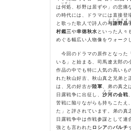
いずこ
は
何処
、杉野は居ずや」の悲痛
の時代には、ドラマには直接登
よさのあき
と歌った歌人で詩人の
与謝野晶
村鑑三
や
幸徳秋水
といった人々
めぐる幅広い人物像をウォーク
今回のドラマの原作となった「
いる」と始まる、司馬遼太郎の
作品の中でも特に人気の高いも
れた秋山好古、秋山真之兄弟と
は、兄の好古が
陸軍
、弟の真之
さか
日露戦争に出征し、
沙河
の会戦
苦戦に陥りながらも持ちこたえ
た」と評されています。弟の真
日露戦争中は作戦参謀として連
強とも言われた
ロシア
の
バルチ