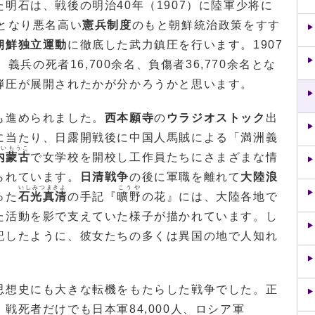
明石は、戦後の明治40年（1907）に陸軍少将に
となり悪名高い
憲兵制度
のもと朝鮮統治政策をすす
朝鮮独立運動
に徹底した武力鎮圧を行います。1907
、義兵の死者16,700余名、負傷者36,770余名とな
弾圧が展開されたかが分かろうかと思います。
も進められました。
西本願寺
の
ウラジオストック
出
に当たり、日露開戦後に中国人馬賊による「満洲義
ないもうこ
内蒙古
で女学校を開校し工作員たちにさまざまな情
られています。
日清戦争
の後に軍職を離れて
大陸浪
いしみつまきよ
こうや
った
石光真清
の手記『
曠野
の花』には、大陸各地で
た活動を影で支えていた様子が描かれています。し
記したように、彼女たちの多くは異国の地で人知れ
想史にも大きな転機をもたらした戦争でした。正
戦死者だけでも日本軍84,000人、ロシア軍