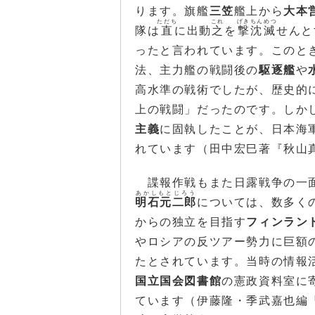
ります。旗艦
三笠
艦上から
大本
ただち
これ
げきちんめつ
隊は
直
に出動
之
を
撃沈滅
せんと
ったと言われています。このと
法、主力艦の戦闘後の
駆逐艦
や
高水準の戦術でしたが、歴史的
上の戦闘」だったのです。しか
主義
に固執したことが、日本海
れています（田中宏巳著『秋山
諜報作戦もまた日露戦争の一面
あかしもとじろう
明石元二郎
については、数多く
からの独立を目指す
フィンラン
やロシアの反ツアー勢力に巨額
たとされています。当時の情報
国立国会図書館
の憲政資料室に
ています（伊藤隆・季武嘉也編