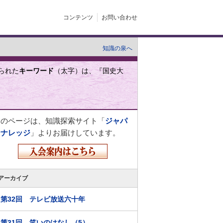
コンテンツ
お問い合わせ
知識の泉へ
られた
キーワード
（太字）は、『国史大
このページは、知識探索サイト「
ジャパ
ンナレッジ
」よりお届けしています。
アーカイブ
第32回 テレビ放送六十年
第31回 笑いのはなし（5）