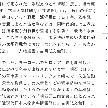
営
に打電された「敵艦見ゆとの警報に接し、連合艦
す、本日天気晴朗なれ共波高し」は、秋山の手にな
き秋山がとった
戦艦
・
巡洋艦
による丁字、乙字戦
水雷艇
による水雷攻撃などは、同時代的には世界最
には
潜水艦
や
飛行機
が登場する以前の「最後の水面
し、この勝利を教条化し、艦隊決戦主義や
大艦巨砲
軍の
太平洋戦争
における敗北をもたらしたとも言わ
真之』／「人物叢書」吉川弘文館刊）。
でした。ヨーロッパで対ロシア工作を展開した
の伝記や研究書が出版されています。明石はロシア
ド
の革命家コンニ＝シリアクスと組んで、民族運動
の資金を提供し、要人暗殺などの破壊活動を展開し
活動を記録した明石の手記『落花流水』の草稿は、
寄託保管されている『明石元二郎文書』に収められ
『近現代日本人物史料情報辞典』吉川弘文館刊）。