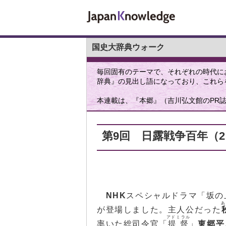
国史大辞典ウォーク
毎回固有のテーマで、それぞれの時代に
辞典』の見出し語になっており、これら
本連載は、『本郷』（吉川弘文館のPR
第9回 日露戦争百年（2
NHK
スペシャルドラマ「坂の
が登場しました。主人公だった
アドミラル
率いた総司令官「
提督
」
東郷平