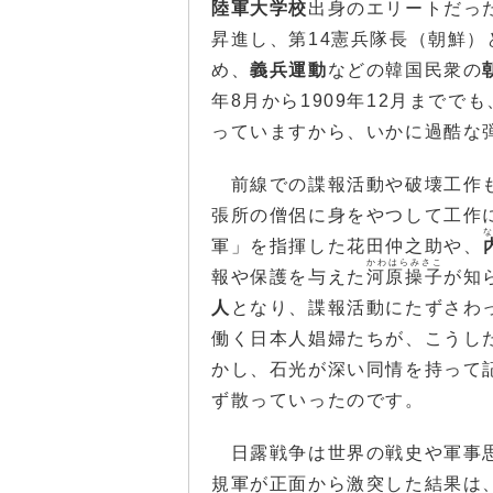
陸軍大学校
出身のエリートだった
昇進し、第14憲兵隊長（朝鮮）
め、
義兵運動
などの韓国民衆の
年8月から1909年12月まででも
っていますから、いかに過酷な
前線での諜報活動や破壊工作
張所の僧侶に身をやつして工作
軍」を指揮した花田仲之助や、
かわはらみさこ
報や保護を与えた
河原操子
が知
人
となり、諜報活動にたずさわ
働く日本人娼婦たちが、こうし
かし、石光が深い同情を持って
ず散っていったのです。
日露戦争は世界の戦史や軍事思
規軍が正面から激突した結果は、