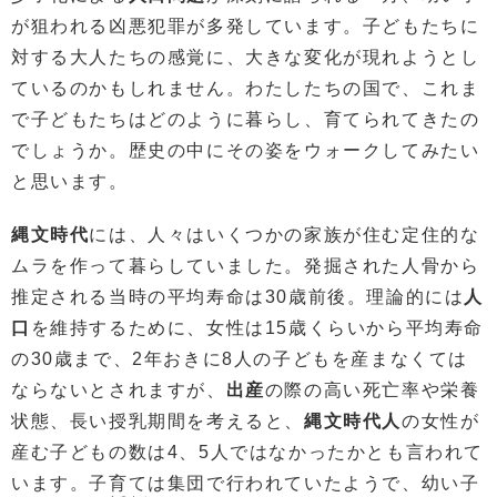
が狙われる凶悪犯罪が多発しています。子どもたちに
対する大人たちの感覚に、大きな変化が現れようとし
ているのかもしれません。わたしたちの国で、これま
で子どもたちはどのように暮らし、育てられてきたの
でしょうか。歴史の中にその姿をウォークしてみたい
と思います。
縄文時代
には、人々はいくつかの家族が住む定住的な
ムラを作って暮らしていました。発掘された人骨から
推定される当時の平均寿命は30歳前後。理論的には
人
口
を維持するために、女性は15歳くらいから平均寿命
の30歳まで、2年おきに8人の子どもを産まなくては
ならないとされますが、
出産
の際の高い死亡率や栄養
状態、長い授乳期間を考えると、
縄文時代人
の女性が
産む子どもの数は4、5人ではなかったかとも言われて
います。子育ては集団で行われていたようで、幼い子