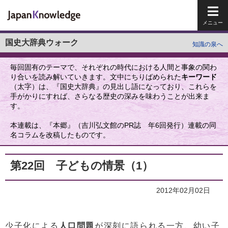
メイ
国史大辞典ウォーク
知識の泉へ
毎回固有のテーマで、それぞれの時代における人間と事象の関わ
り合いを読み解いていきます。文中にちりばめられた
キーワード
（太字）は、『国史大辞典』の見出し語になっており、これらを
手がかりにすれば、さらなる歴史の深みを味わうことが出来ま
す。
本連載は、『本郷』（吉川弘文館のPR誌 年6回発行）連載の同
名コラムを改稿したものです。
第22回 子どもの情景（1）
2012年02月02日
少子化による
人口問題
が深刻に語られる一方、幼い子