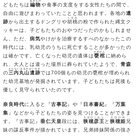
あみもの
どもたちは
編物
や食事の支度をする女性たちの間で、
自由に遊びまわっていたことと思われます。各地の
遺
くるみ
跡
から出土するドングリや
胡桃
の粉で作られた縄文ク
ッキーは、子どもたちのおやつだったのかもしれませ
ん。ただ、
病気
やけがを治療するすべのなかったこの
時代には、乳幼児のうちに死亡することが多かったの
かめかん
は確かです。亡くなった幼児の遺体は
甕棺
に納めら
れ、大人とは違った場所に葬られていたようで、
青森
さんないまるやまいせき
の
三内丸山遺跡
では700個もの幼児の甕棺が埋められ
た幼児墓地が発掘されています。子どもたちは死後も
優しく見守られていたのです。
奈良時代
に入ると『
古事記
』や『
日本書紀
』『
万葉
集
』などから子どもたちの姿を見つけることができま
さほひこおう
さほひめ
す。『古事記』
垂仁天皇
段には、
狭穂彦王
と
狭穂姫
兄
妹の謀反事件が描かれています。兄弟姉妹関係の強さ