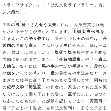
のライフサイクル』／「歴史文化ライブラリー」吉川
弘文館刊）。
せつきよう
中世の
説経
『
さんせう太夫
』には、人身売買され働
さんしようだゆう
かされる子どもが描かれています。
山椒太夫
伝説
を
ふまえたこの
語り物
では、安寿とつし王の姉弟は、
丹
後国
の強欲な
商人
、さんせう太夫に売られ、姉は潮汲
み、弟はしば刈りという、
塩釜
で
塩
を焼生する苛酷な
労働に使われます。また、『
今昔物語集
』や『
一遍上
人絵伝
』などには、
馬
や
牛
の世話や手綱引き、薪拾い
や
鎌
をとっての草刈り、
桑
の葉摘みや水汲みなど、さ
まざまな仕事に従う子どもの姿が登場します。同時代
かいどうき
の
紀行文学
『
海道記
』の作者は、家族とともに足を泥
だらけにして働く子どもの姿に「至孝の志し、自づか
らあひなるものか」と感動を記しています（斉藤研一
著『子どもの中世史』吉川弘文館刊）。多くの子ども