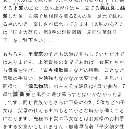
さげがみ
みずら
える
下髪
の乙女、立ち上がりはやし立てる
美豆良
に
結
髪
した童、右端で足相撲を取る2人の童、足元で戯れ
る裸の幼児、楽しさが伝わってきます（興味のある方
は『国史大辞典』第8巻の別刷図版「扇面法華経冊
子」をご覧下さい）。
もちろん、
平安京
の子どもは遊び暮らしていただけで
はありません。上流貴族の女児であれば、
女房
たちか
ら
仮名
を学び、『
古今和歌集
』などの暗唱、
こと
など
管弦の手習い、お勉強もなかなか大変です。男児とて
同様で、『
源氏物語
』の主人公光源氏は4歳で参内、7
とくしよはじめ
歳で
読書始
と風雅に遊び暮らすとはいかなかったよ
うです。同じ貴族でもさらに下級の4位、5位などの子
女は、父母の仕える主のもとで小さな時から働くこと
になります。先程の下髪の乙女などはお姫様のお相手
をする女童かもしれません（服藤早苗著『平安朝女性