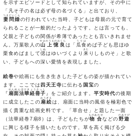
を示すエピソードとして知られていますが、その中に
「凡そ子の名は必ず母の名づくる」と出ており、
つまどいこん
妻問婚
の行われていた当時、子どもは母親の元で育て
られることが一般的だったようです。とは言っても、
父親と子どもの関係が希薄であったとも言いきれませ
やまのうえのおくら
うりは
ん。万葉歌人の
山上憶良
は「
瓜食
めば子ども思ほゆ
しぬ
きた
栗食めばまして
偲
はゆいづくより
来
りしものそ」と歌
い、子どもへの深い愛情を表現しました。
絵巻
や絵画にも生き生きした子どもの姿が描かれてい
ます。ここでは
四天王寺
に伝わる
国宝
の
せんめんほけきょうさっし
『
扇面法華経冊子
』をご紹介します。
平安時代
の後期
おうぎえ
に成立したこの
扇絵
は、扇面に当時の風俗を極彩色で
描く貴重な絵画史料です。「草合せ」と題した一面
ものあわせ
のあそび
（法華経巻7扇8）は、子どもたちが
物合
などの
野遊
に興じる様子を描いたものです。草を高く掲げる少
女、その対面で隠し持った草を
袖
から取り出そうと構