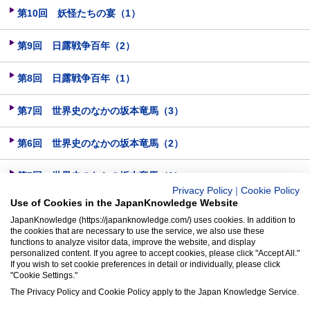
第10回 妖怪たちの宴（1）
第9回 日露戦争百年（2）
第8回 日露戦争百年（1）
第7回 世界史のなかの坂本竜馬（3）
第6回 世界史のなかの坂本竜馬（2）
第5回 世界史のなかの坂本竜馬（1）
Privacy Policy
|
Cookie Policy
Use of Cookies in the JapanKnowledge Website
第4回 新撰組（4）
JapanKnowledge (https://japanknowledge.com/) uses cookies. In addition to
the cookies that are necessary to use the service, we also use these
第3回 新撰組（3）
functions to analyze visitor data, improve the website, and display
personalized content. If you agree to accept cookies, please click "Accept All."
If you wish to set cookie preferences in detail or individually, please click
第2回 新撰組（2）
"Cookie Settings."
The Privacy Policy and Cookie Policy apply to the Japan Knowledge Service.
第1回 新撰組（1）