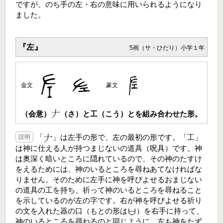
ですが、のち手の左・右の意味に用いられるようになり
ました。
『左』
5画（サ・ひだり）小学１年
金文
篆文
（会意）
（さ）と工（こう）とを組み合わせた形。
「
」は左手の形で、左の最初の形です。「工」
説明
は神に仕える人が持つまじないの道具（呪具）です。神
は奥深く暗いところに隠れているので、その神のたすけ
をえるためには、神のいるところを尋ねあてなければな
りません。そのために左手に神を呼びよせるおまじない
の道具の工を持ち、祈って神のいるところを尋ねること
を示しているのが左の字です。右が神を呼びよせる祈り
の文を入れた器の口（もとの形は
）を右手に持って、
神のいるところを尋ねるのと同じように、左も神をたず