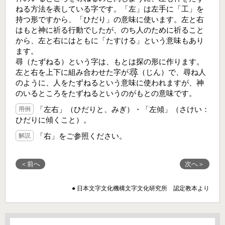
ねる方法を表している字です。「左」は左手に「工」を
持つ形ですから、「ひだり」の意味に使います。左と右
はもと神に祈る行動でしたが、のち人のために祈ること
から、左と右にはともに「たすける」という意味もあり
ます。
尋（たずねる）という字は、もとは探の形に作ります。
左と右を上下に組み合わせた字が
（じん）で、尋ね人
のように、人をたずねるという意味に使われますが、神
のいるところをたずねるというのがもとの意味です。
「左右」（ひだりと、みぎ）・「左傾」（さけい：
用例
ひだりに傾くこと）。
「右」をご参照ください。
解説
＜前へ
次へ＞
● 日本文字文化機構文字文化研究所 認定教本より