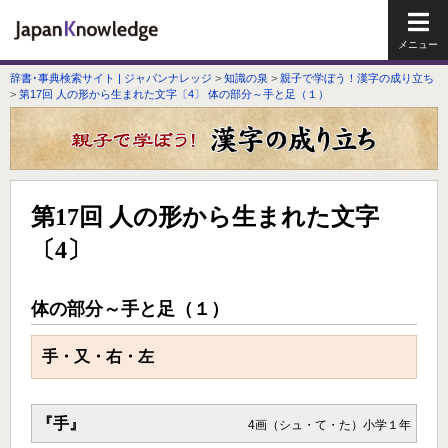
メイ
辞書･事典検索サイト | ジャパンナレッジ
>
知識の泉
>
親子で学ぼう！漢字の成り立ち
>
第17回 人の形から生まれた文字〔4〕 体の部分～手と足（１）
第17回 人の形から生まれた文字
〔4〕
体の部分～手と足（１）
手・又・右・左
『手』
4画（シュ・て・た）小学１年