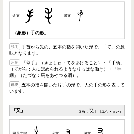
金文
篆文
（象形）手の形。
手首から先の、五本の指を開いた形で、「て」の意
説明
味となります。
「挙手」（きょしゅ：てをあげること）・「手柄」
用例
（てがら：人にほめられるようなりっぱな働き）・「手
綱」（たづな：馬をあやつる綱）。
五本の指を開いた片手の形で、人の手の形を表して
解説
います。
『又』
2画〔
〕（ユウ・また）
甲骨文字
金文
篆文