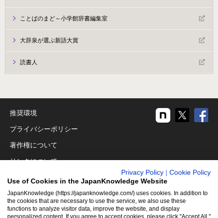
ことばのまど～小学館辞書編集室
大辞泉が選ぶ新語大賞
読書人
推奨環境
プライバシーポリシー
著作権について
リンクについて
Privacy Policy
|
Cookie Policy
免責事項
Use of Cookies in the JapanKnowledge Website
運営会社
JapanKnowledge (https://japanknowledge.com/) uses cookies. In addition to
the cookies that are necessary to use the service, we also use these
functions to analyze visitor data, improve the website, and display
アクセシビリティ対応
personalized content. If you agree to accept cookies, please click "Accept All."