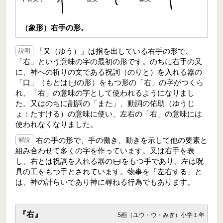
（象形）右手の形。
「又（ゆう）」は指を出している右手の形で、
説明
「右」という意味の字の最初の形です。のちに右手の又
に、神への祈りの文である祝詞（のりと）を入れる器の
「口」（もとは
の形）をもつ形の「右」の字がつくら
れ、「右」の意味の字として使われるようになりまし
た。又はのちに副詞の「また」、動詞の佑助（ゆうじ
ょ：たすける）の意味に使い、左右の「右」の意味には
使われなくなりました。
右の手の形で、手の働き、動きを示して他の要素と
解説
組み合わせて多くの字を作っています。又は右手を表
し、右とは祝詞を入れる器の
をもつ手であり、左は呪
具の工をもつ手とされています。物事を「左右する」と
は、神の計らいであり神に尋ねる行為でもあります。
『右』
5画（ユウ・ウ・みぎ）小学１年