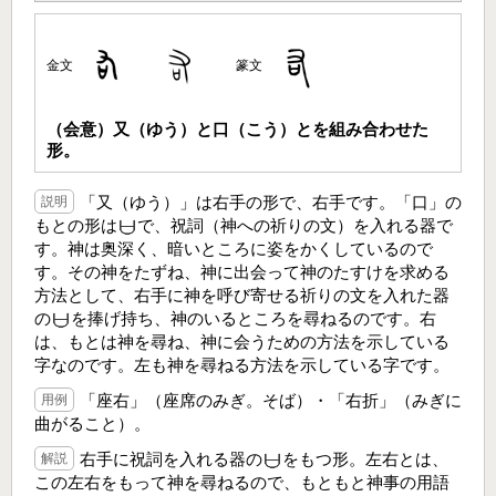
金文
篆文
（会意）又（ゆう）と口（こう）とを組み合わせた
形。
「又（ゆう）」は右手の形で、右手です。「口」の
説明
もとの形は
で、祝詞（神への祈りの文）を入れる器で
す。神は奥深く、暗いところに姿をかくしているので
す。その神をたずね、神に出会って神のたすけを求める
方法として、右手に神を呼び寄せる祈りの文を入れた器
の
を捧げ持ち、神のいるところを尋ねるのです。右
は、もとは神を尋ね、神に会うための方法を示している
字なのです。左も神を尋ねる方法を示している字です。
「座右」（座席のみぎ。そば）・「右折」（みぎに
用例
曲がること）。
右手に祝詞を入れる器の
をもつ形。左右とは、
解説
この左右をもって神を尋ねるので、もともと神事の用語