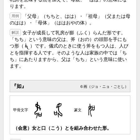
ります。
「父母」（ちちと、はは）・「祖母」（父または母
用例
のはは）・「母体」（ははおやの体）。
女子が成長して乳房が膨（ふく）らんだ形です。
解説
「ちち」という意味の父は、斧（おの）の頭部を手にも
つ形（
）です。儀式のときに使う斧をもつ人は、人び
とを指揮する人です。そのような人は家族の中では「ち
ち」にあたりますから、父は「ちち」という意味に使い
ます。
『如』
６画（ジョ・ニョ・ごとし）
甲骨文字
篆文
（会意）女と口（こう）とを組み合わせた形。