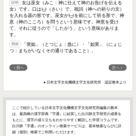
女は巫女（みこ：神に仕えて神のお告げを伝える
説明
女）です。口は
（さい）で、祝詞（神への祈りの文）
を入れる器の形です。巫女が
を前にして祈る形で、神
意（神のこころ）を問うという意味です。神意を受け
て、それに従うので「したがう」という意味がありま
す。
「突如」（とつじょ：急に）・「如実」（にょじ
用例
つ：まちがいなくその通りであること）。
＜前へ
次へ＞
● 日本文字文化機構文字文化研究所 認定教本より
ここで紹介している日本文字文化機構文字文化研究所編集の教本
は、最高峰の漢字辞典『字通』に結実した白川静文字研究の成果を
もとに、漢字の成り立ちをわかりやすく解説した学習コラムです。
白川静『字通』のオンライン検索サービスは、基本検索ならびに詳
細（個別）検索でご利用いただけます。