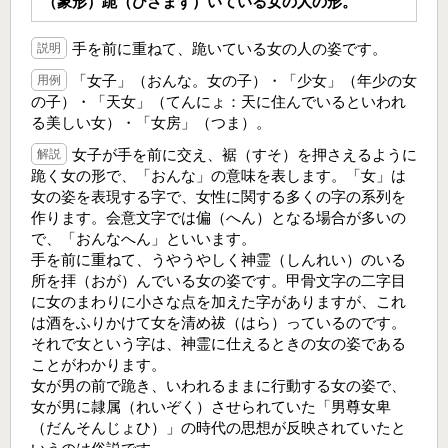
（象形）跪（ひざまず）いている女の人の形。
手を前に重ねて、跪いている女の人の姿です。
説明
「女子」（おんな。女の子）・「少女」（年少の女
用例
の子）・「天女」（てんにょ：天に住んでいるといわれ
る美しい女）・「女房」（つま）。
女子が手を前に交え、裾（すそ）を押さえるように
解説
跪く女の形で、「おんな」の意味を表します。「女」は
女の姿を表現する字で、女性に関する多くの字の系列を
作ります。会意文字では偏（へん）となる場合が多いの
で、「おんなへん」といいます。
手を前に重ねて、うやうやしく神霊（しんれい）のいる
所を拝（おが）んでいる女の姿です。甲骨文字の二字目
に女のまわりに小さな点を加えた字がありますが、これ
は酒をふりかけて女を清め祓（はら）っているのです。
それで女という字は、神霊に仕えるときの女の姿である
ことがわかります。
女が男の前で跪き、いわれるままに行動する女の姿で、
女が男に隷属（れいぞく）させられていた「男尊女卑
（だんそんじょひ）」の時代の思想が反映されていたと