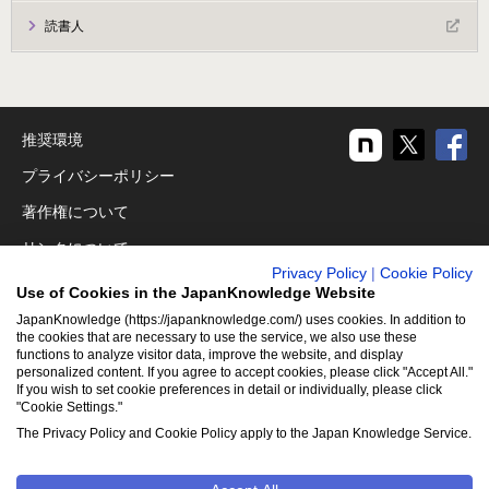
読書人
推奨環境
プライバシーポリシー
著作権について
リンクについて
Privacy Policy
|
Cookie Policy
免責事項
Use of Cookies in the JapanKnowledge Website
運営会社
JapanKnowledge (https://japanknowledge.com/) uses cookies. In addition to
the cookies that are necessary to use the service, we also use these
アクセシビリティ対応
functions to analyze visitor data, improve the website, and display
personalized content. If you agree to accept cookies, please click "Accept All."
If you wish to set cookie preferences in detail or individually, please click
クッキーポリシー
"Cookie Settings."
Cookie設定
The Privacy Policy and Cookie Policy apply to the Japan Knowledge Service.