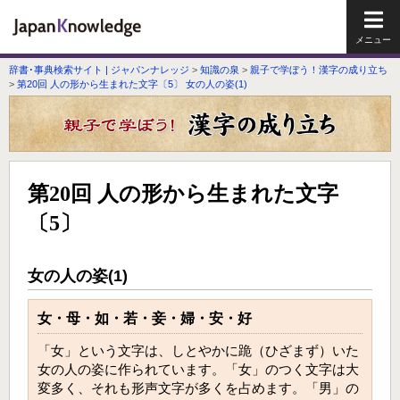
メイ
辞書･事典検索サイト | ジャパンナレッジ
>
知識の泉
>
親子で学ぼう！漢字の成り立ち
>
第20回 人の形から生まれた文字〔5〕 女の人の姿(1)
第20回 人の形から生まれた文字
〔5〕
女の人の姿(1)
女・母・如・若・妾・婦・安・好
「女」という文字は、しとやかに跪（ひざまず）いた
女の人の姿に作られています。「女」のつく文字は大
変多く、それも形声文字が多くを占めます。「男」の