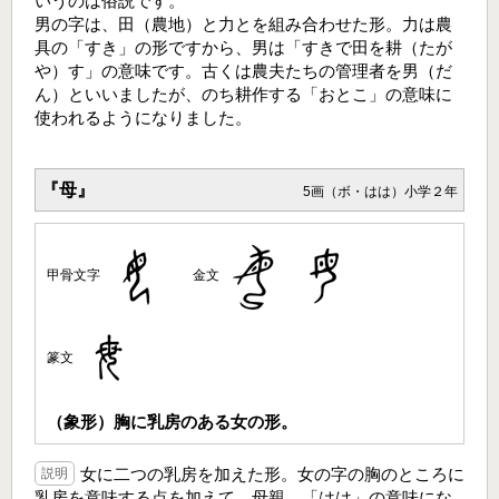
いうのは俗説です。
男の字は、田（農地）と力とを組み合わせた形。力は農
具の「すき」の形ですから、男は「すきで田を耕（たが
や）す」の意味です。古くは農夫たちの管理者を男（だ
ん）といいましたが、のち耕作する「おとこ」の意味に
使われるようになりました。
『母』
5画（ボ・はは）小学２年
甲骨文字
金文
篆文
（象形）胸に乳房のある女の形。
女に二つの乳房を加えた形。女の字の胸のところに
説明
乳房を意味する点を加えて、母親、「はは」の意味にな