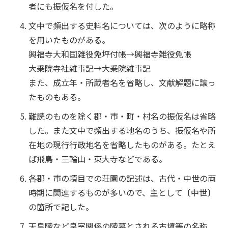
者にも振仮名を付した。
文中で頻出する史料名については、次のように略称
を用いたものがある。
興福寺大和国雑役免坪付帳→興福寺雑役免帳
大乗院寺社雑事記→大乗院雑事記
また、成立年・所蔵者名を省略し、文献解題に譲っ
たものもある。
難読のものを除く郡・市・町・村名の振仮名は省略
した。また文中で頻出する地名のうち、振仮名や所
在地の現行行政地名を省略したものがある。たとえ
ば飛鳥・三輪山・東大寺などである。
各郡・市の項目での荘園の記述は、古代・中世の両
時期に関連するものが多いので、主として〔中世〕
の箇所で記した。
天皇陵など皇室関係の陵墓とされる古墳等の名称