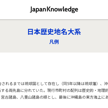
日本歴史地名大系
凡例
合されるまでは琉球国として存在し（同5年以降は琉球藩）、
当する両先島に分れていた。現行市町村の配列は歴史的・地理
、宮古諸島、八重山諸島の順とし、最後に沖縄島の東方海上に