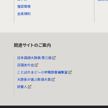
推奨環境
会員規約
関連サイトのご案内
日本国語大辞典 第三版
日国友の会
ことばのまど～小学館辞書編集室
大辞泉が選ぶ新語大賞
読書人