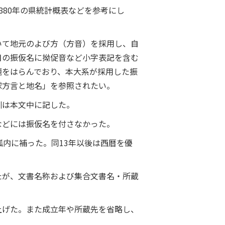
80年の県統計概表などを参考にし
いて地元のよび方（方音）を採用し、自
目の振仮名に拗促音など小字表記を含む
題をはらんでおり、本大系が採用した振
球方言と地名」を参照されたい。
訓は本文中に記した。
などには振仮名を付さなかった。
内に補った。同13年以後は西暦を優
たが、文書名称および集合文書名・所蔵
上げた。また成立年や所蔵先を省略し、