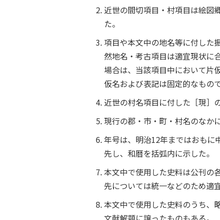
近世の間切項目・村項目は絵図郷
た。
項目や本文中の地名等に付した
然地名・考古項目は適宜現状に
場合は、当該項目中において片
仮名および表記は固定的なもの
近世の村名項目に付した［現］
現行の郡・市・町・村名のなか
年号は、明治12年まではおもに
先し、和暦を括弧内に示した。
本文中で使用した史料は公刊の
先については統一などのため適
本文中で使用した史料のうち、
文献解題に譲ったものもある。