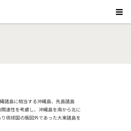
沖縄諸島に相当する沖縄島、先島諸島
的関連性を考慮し、沖縄島を南から北に
あり琉球国の版図外であった大東諸島を