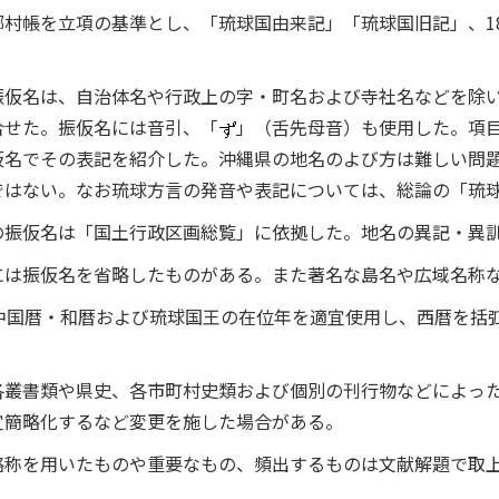
村帳を立項の基準とし、「琉球国由来記」「琉球国旧記」、18
振仮名は、自治体名や行政上の字・町名および寺社名などを除
合せた。振仮名には音引、「
」（舌先母音）も使用した。項
仮名でその表記を紹介した。沖縄県の地名のよび方は難しい問
ではない。なお琉球方言の発音や表記については、総論の「琉
の振仮名は「国土行政区画総覧」に依拠した。地名の異記・異
には振仮名を省略したものがある。また著名な島名や広域名称
中国暦・和暦および琉球国王の在位年を適宜使用し、西暦を括弧
各叢書類や県史、各市町村史類および個別の刊行物などによっ
宜簡略化するなど変更を施した場合がある。
略称を用いたものや重要なもの、頻出するものは文献解題で取