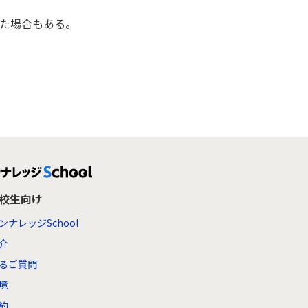
せた場合もある。
高校生向け
ンナレッジSchool
介
るご質問
境
約