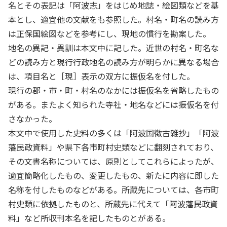
名とその表記は「阿波志」をはじめ地誌・絵図類などを基
本とし、適宜他の文献をも参照した。村名・町名の読み方
は正保国絵図などを参考にし、現地の慣行を勘案した。
地名の異記・異訓は本文中に記した。近世の村名・町名な
どの読み方と現行行政地名の読み方が明らかに異なる場合
は、項目名と［現］表示の双方に振仮名を付した。
現行の郡・市・町・村名のなかには振仮名を省略したもの
がある。またよく知られた寺社・地名などには振仮名を付
さなかった。
本文中で使用した史料の多くは「阿波国徴古雑抄」「阿波
藩民政資料」や県下各市町村史類などに翻刻されており、
その文書名称については、原則としてこれらによったが、
適宜簡略化したもの、変更したもの、新たに内容に即した
名称を付したものなどがある。所蔵先については、各市町
村史類に依拠したものと、所蔵先に代えて「阿波藩民政資
料」など所収刊本名を記したものとがある。