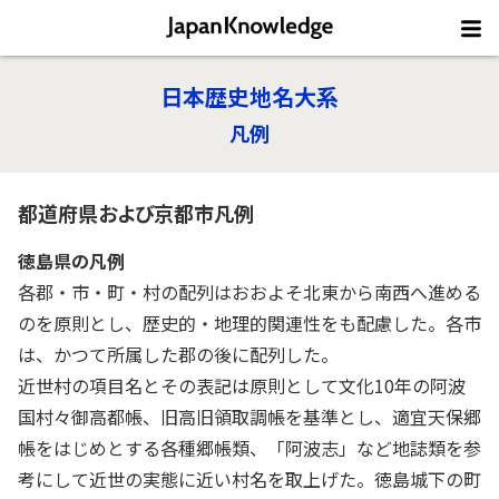
日本歴史地名大系
凡例
都道府県および京都市凡例
徳島県の凡例
各郡・市・町・村の配列はおおよそ北東から南西へ進める
のを原則とし、歴史的・地理的関連性をも配慮した。各市
は、かつて所属した郡の後に配列した。
近世村の項目名とその表記は原則として文化10年の阿波
国村々御高都帳、旧高旧領取調帳を基準とし、適宜天保郷
帳をはじめとする各種郷帳類、「阿波志」など地誌類を参
考にして近世の実態に近い村名を取上げた。徳島城下の町