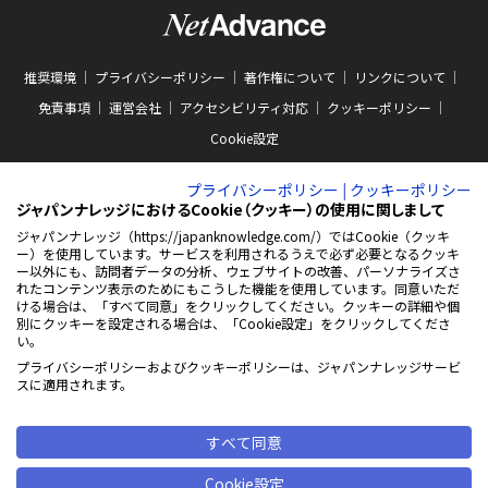
推奨環境
プライバシーポリシー
著作権について
リンクについて
免責事項
運営会社
アクセシビリティ対応
クッキーポリシー
Cookie設定
プライバシーポリシー
|
クッキーポリシー
ジャパンナレッジにおけるCookie（クッキー）の使用に関しまして
ジャパンナレッジ（https://japanknowledge.com/）ではCookie（クッキ
ー）を使用しています。サービスを利用されるうえで必ず必要となるクッキ
ABJマークは、この電子書店・電子書籍配信サービスが、著作権者からコンテン
ー以外にも、訪問者データの分析、ウェブサイトの改善、パーソナライズさ
ツ使用許諾を得た正規版配信サービスであることを示す商標（登録番号 第
れたコンテンツ表示のためにもこうした機能を使用しています。同意いただ
10981000号）です。ABJマークの詳細、ABJマークを掲示しているサービスの一
ける場合は、「すべて同意」をクリックしてください。クッキーの詳細や個
覧はこちらをご覧ください。
AEBS 電子出版制作・流通協議会
別にクッキーを設定される場合は、「Cookie設定」をクリックしてくださ
新
https://aebs.or.jp/
い。
し
い
プライバシーポリシーおよびクッキーポリシーは、ジャパンナレッジサービ
ウ
© 2001-2026 NetAdvance Inc. All rights reserved.
スに適用されます。
ィ
掲載の記事・写真・イラスト等の
ン
すべてのコンテンツの無断複写・転載を禁じます
ド
ウ
すべて同意
で
開
Cookie設定
く