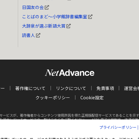
日国友の会
ことばのまど～小学館辞書編集室
大辞泉が選ぶ新語大賞
読書人
シー
著作権について
リンクについて
免責事項
運営会
クッキーポリシー
Cookie設定
サービスが、著作権者からコンテンツ使用許諾を得た正規版配信サービスであることを示す商標（
クを掲示しているサービスの一覧はこちらをご覧ください。
AEBS 電子出版制作・流通協議会 http
プライバシーポリシー
Inc. All rights reserved.
掲載の記事・写真・イラスト等の
すべてのコンテンツの無