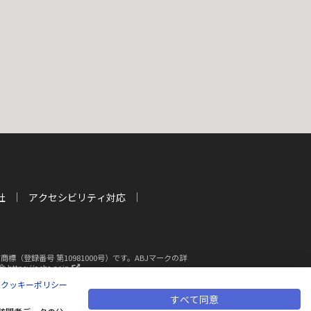
社
アクセシビリティ対応
登録番号 第10981000号）です。ABJマークの詳
新
s://aebs.or.jp/
し
|
クッキーポリシー
い
ウ
すべて同意
断複写・転載を禁じます
ィ