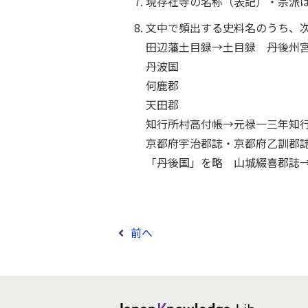
現存社寺の名称（表記）・宗派は
文中で頻出する史料名のうち、
田辺藩土目録→土目録 丹後州
丹波国
何鹿郡
天田郡
知行所村高付帳→元禄一三年知
京都府宇治郡誌・京都府乙訓郡
「丹後国」を略 山城綴喜郡誌
前へ