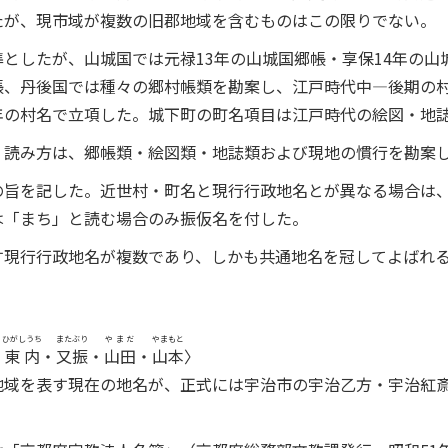
たが、現市域が複数の旧郡地域を含むものはこの限りでない。
としたが、山城国では元禄13年の山城国郷帳・享保14年の山
帳、丹後国では種々の郷村帳類を勘案し、江戸時代中―後期の
年の村名で立項した。城下町の町名項目は江戸時代の絵図・地
・読み方は、郷帳類・絵図類・地誌類および現地の慣行を勘案
の旨を記した。近世村・町名と現行行政地名とが異なる場合は
は「まち」と読む場合のみ振仮名を付した。
す現行行政地名が複数であり、しかも共通地名を冠してよばれ
ひがしうち
またぶり
やまだ
やまもと
・
東内
・
又振
・
山田
・
山本
〉
地域を表す現在の地名が、正式には宇治市の宇治乙方・宇治紅