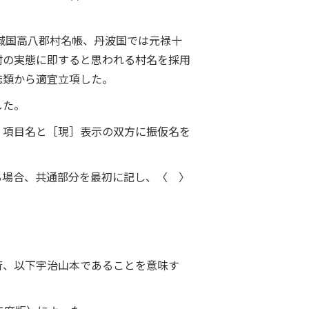
城国高八郡村名帳、丹波国では元禄十
村の実態に即すると思われる村名を採用
誌類から適宜立項した。
した。
、項目名と［現］表示の双方に振仮名を
る場合、共通部分を最初に記し、〈 〉
斎、以下宇治山本であることを意味す