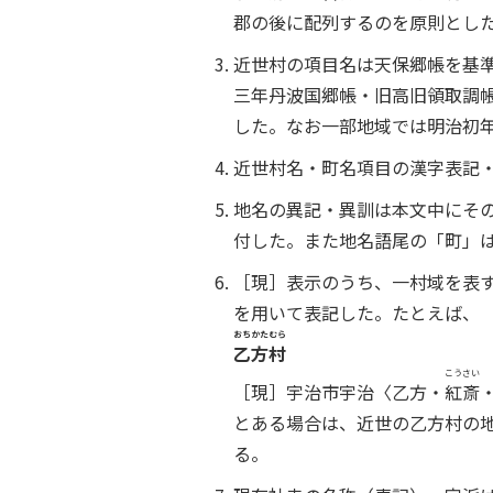
郡の後に配列するのを原則とし
近世村の項目名は天保郷帳を基準
三年丹波国郷帳・旧高旧領取調
した。なお一部地域では明治初
近世村名・町名項目の漢字表記
地名の異記・異訓は本文中にそ
付した。また地名語尾の「町」
［現］表示のうち、一村域を表
を用いて表記した。たとえば、
おちかたむら
乙方村
こうさい
［現］宇治市宇治〈乙方・
紅斎
とある場合は、近世の乙方村の
る。