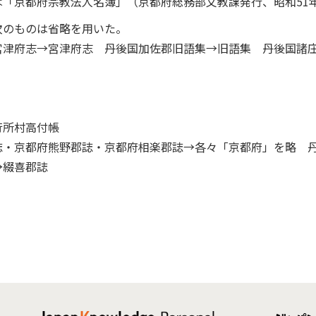
「京都府宗教法人名簿」（京都府総務部文教課発行、昭和51
次のものは省略を用いた。
宮津府志→宮津府志 丹後国加佐郡旧語集→旧語集 丹後国諸
行所村高付帳
誌・京都府熊野郡誌・京都府相楽郡誌→各々「京都府」を略 
→綴喜郡誌