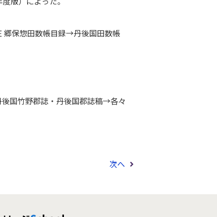
年度版）によった。
庄 郷保惣田数帳目録→丹後国田数帳
丹後国竹野郡誌・丹後国郡誌稿→各々
次へ