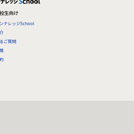
高校生向け
ンナレッジSchool
介
るご質問
境
約