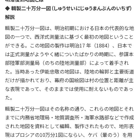
◆ 輯製二十万分一図（しゅうせいにじゅうまんぶんのいちず）
解説
輯製二十万分一図は、明治初期における日本の代表的な地
図の一つで、西洋式測量法に基づく最初の地図ということ
ができる。この地図の製作は明治17 年（1884）、日本で
は正式測量がようやく緒についたばかりの時期に、参謀本
部陸軍部測量局（のちの陸地測量部）によって着手され
た。当時あった伊能忠敬の地図は、陸地の輪郭と主要街道
だけが描かれており、幕府の国絵図は村の位置と距離が主
な表現であって、そのままでは使用に耐えないものであっ
た。
輯製二十万分一図はその名称の通り、これらの地図とそれ
までに内務省地理局・地質調査所・海軍水路部などで作成
された地図を資料として編輯、製作されたもので、地形表
現はプロシアの10万分1図にならい、ケバ（暈のう）を用