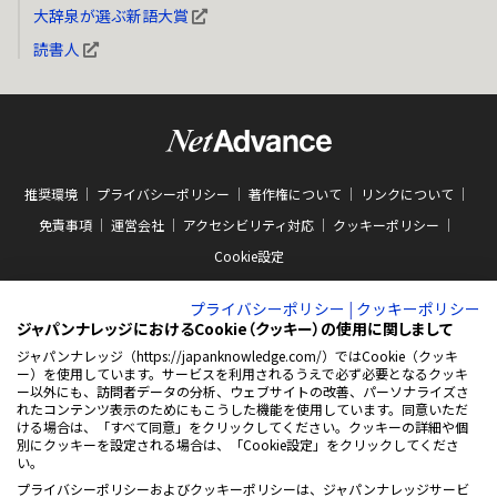
大辞泉が選ぶ新語大賞
読書人
推奨環境
プライバシーポリシー
著作権について
リンクについて
免責事項
運営会社
アクセシビリティ対応
クッキーポリシー
Cookie設定
プライバシーポリシー
|
クッキーポリシー
ジャパンナレッジにおけるCookie（クッキー）の使用に関しまして
ジャパンナレッジ（https://japanknowledge.com/）ではCookie（クッキ
ー）を使用しています。サービスを利用されるうえで必ず必要となるクッキ
ABJマークは、この電子書店・電子書籍配信サービスが、著作権者からコンテン
ー以外にも、訪問者データの分析、ウェブサイトの改善、パーソナライズさ
ツ使用許諾を得た正規版配信サービスであることを示す商標（登録番号 第
れたコンテンツ表示のためにもこうした機能を使用しています。同意いただ
10981000号）です。ABJマークの詳細、ABJマークを掲示しているサービスの一
ける場合は、「すべて同意」をクリックしてください。クッキーの詳細や個
覧はこちらをご覧ください。
AEBS 電子出版制作・流通協議会
別にクッキーを設定される場合は、「Cookie設定」をクリックしてくださ
新
https://aebs.or.jp/
い。
し
い
プライバシーポリシーおよびクッキーポリシーは、ジャパンナレッジサービ