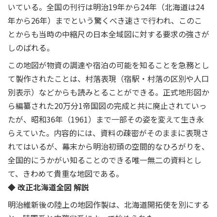
いている。全国の刊行は明治19年から24年（北海道は24
年から26年）までという驚くべき速さで行われ、このこ
とからも当時の中縮尺の日本全域図に対する要求の強さが
しのばれる。
この地図が物資の調達や宿泊の可能を知ることを急務とし
て製作されたことは、村落表現（宿駅・村落の区別や人口
別表示）などからも読みとることができる。正式地形図か
ら編纂された20万分1帝国図の完成と共に廃止されていっ
たが、昭和36年（1961）まで一部その姿を変えて生き永
らえていた。内容的には、資料の疎密がそのままに表現さ
れてはいるが、幕末から明治初頭の空間的なひろがりを、
全国的にうかがい知ることのできる唯一無二の資料とし
て、きわめて貴重な地図である。
◆ 改正北海道全図 解説
明治維新後の陸上の地図作製は、北海道開拓使を別にする