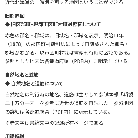
近代北海道の一時期を画する地図ということができる。
旧郡界図
◆ 旧区郡域・現郡市区町村域対照図について
赤色の郡名・郡域は、旧域名・郡域を表示。明治11年
（1878）の郡区町村編制法によって再編成された郡名・
郡域がわかる。現市区町村域は書籍刊行時の区域である。
参照とした地図は各都道府県（PDF内）に明示している。
自然地名と道筋
◆ 自然地名と道筋について
自然地名は刊行時の地名、道筋は主として参謀本部「輯製
二十万分一図」を参考に近世の道筋を再現した。参照地図
の詳細は各都道府県（PDF内）に明示している。
※赤文字は書籍文中の記述所在ページである。
用語解説