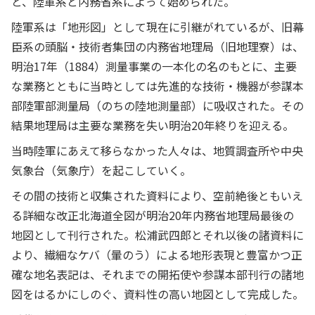
と、陸軍系と内務省系によって始められた。
陸軍系は「地形図」として現在に引継がれているが、旧幕
臣系の頭脳・技術者集団の内務省地理局（旧地理寮）は、
明治17年（1884）測量事業の一本化の名のもとに、主要
な業務とともに当時としては先進的な技術・機器が参謀本
部陸軍部測量局（のちの陸地測量部）に吸収された。その
結果地理局は主要な業務を失い明治20年終りを迎える。
当時陸軍にあえて移らなかった人々は、地質調査所や中央
気象台（気象庁）を起こしていく。
その間の技術と収集された資料により、空前絶後ともいえ
る詳細な改正北海道全図が明治20年内務省地理局最後の
地図として刊行された。松浦武四郎とそれ以後の諸資料に
より、繊細なケバ（暈のう）による地形表現と豊富かつ正
確な地名表記は、それまでの開拓使や参謀本部刊行の諸地
図をはるかにしのぐ、資料性の高い地図として完成した。