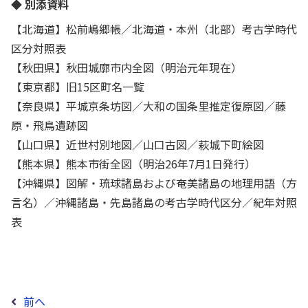
◆ 別添資料
【北海道】松前嶋郷帳／北海道・本州（北部）考古学時代
区分対照表
【秋田県】秋田城廓市内全図（明治元年現在）
【東京都】旧15区町名一覧
【奈良県】平城京条坊図／大和の国条里推定復原図／藤
原・飛鳥遺跡図
【山口県】近世村別地図／山口古図／萩城下町絵図
【熊本県】熊本市街全図（明治26年7月1日発行）
【沖縄県】図解・琉球諸島および奄美諸島の地理用語（方
言名）／沖縄諸島・先島諸島の考古学時代区分／紀年対照
表
前へ