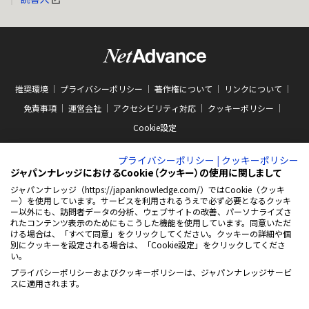
推奨環境
プライバシーポリシー
著作権について
リンクについて
免責事項
運営会社
アクセシビリティ対応
クッキーポリシー
Cookie設定
プライバシーポリシー
|
クッキーポリシー
ジャパンナレッジにおけるCookie（クッキー）の使用に関しまして
ジャパンナレッジ（https://japanknowledge.com/）ではCookie（クッキ
ー）を使用しています。サービスを利用されるうえで必ず必要となるクッキ
ABJマークは、この電子書店・電子書籍配信サービスが、著作権者からコンテン
ー以外にも、訪問者データの分析、ウェブサイトの改善、パーソナライズさ
ツ使用許諾を得た正規版配信サービスであることを示す商標（登録番号 第
れたコンテンツ表示のためにもこうした機能を使用しています。同意いただ
10981000号）です。ABJマークの詳細、ABJマークを掲示しているサービスの一
ける場合は、「すべて同意」をクリックしてください。クッキーの詳細や個
覧はこちらをご覧ください。
AEBS 電子出版制作・流通協議会
別にクッキーを設定される場合は、「Cookie設定」をクリックしてくださ
新
https://aebs.or.jp/
い。
し
い
プライバシーポリシーおよびクッキーポリシーは、ジャパンナレッジサービ
ウ
© 2001-2026 NetAdvance Inc. All rights reserved.
スに適用されます。
ィ
掲載の記事・写真・イラスト等の
ン
すべてのコンテンツの無断複写・転載を禁じます
ド