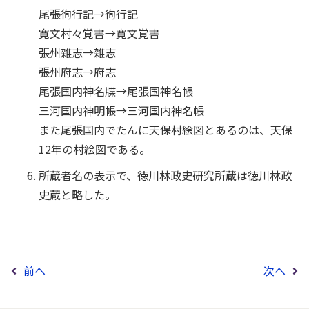
尾張徇行記→徇行記
寛文村々覚書→寛文覚書
張州雑志→雑志
張州府志→府志
尾張国内神名牒→尾張国神名帳
三河国内神明帳→三河国内神名帳
また尾張国内でたんに天保村絵図とあるのは、天保
12年の村絵図である。
所蔵者名の表示で、徳川林政史研究所蔵は徳川林政
史蔵と略した。
前へ
次へ