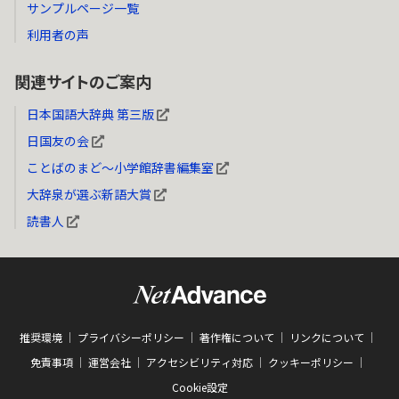
サンプルページ一覧
利用者の声
関連サイトのご案内
日本国語大辞典 第三版
日国友の会
ことばのまど～小学館辞書編集室
大辞泉が選ぶ新語大賞
読書人
推奨環境
プライバシーポリシー
著作権について
リンクについて
免責事項
運営会社
アクセシビリティ対応
クッキーポリシー
Cookie設定