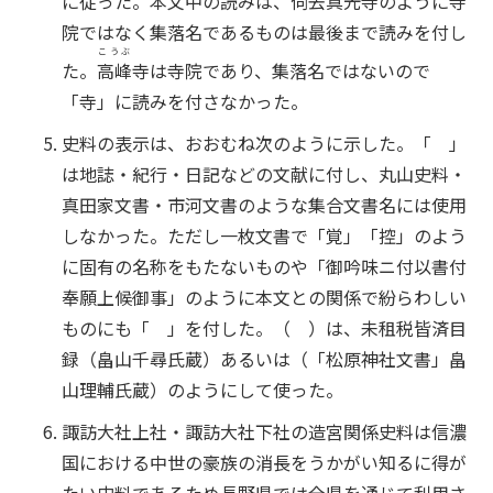
に従った。本文中の読みは、
伺去真光寺
のように寺
院ではなく集落名であるものは最後まで読みを付し
こうぶ
た。
高峰
寺は寺院であり、集落名ではないので
「寺」に読みを付さなかった。
史料の表示は、おおむね次のように示した。「 」
は地誌・紀行・日記などの文献に付し、丸山史料・
真田家文書・市河文書のような集合文書名には使用
しなかった。ただし一枚文書で「覚」「控」のよう
に固有の名称をもたないものや「御吟味ニ付以書付
奉願上候御事」のように本文との関係で紛らわしい
ものにも「 」を付した。（ ）は、未租税皆済目
録（畠山千尋氏蔵）あるいは（「松原神社文書」畠
山理輔氏蔵）のようにして使った。
諏訪大社上社・諏訪大社下社の造宮関係史料は信濃
国における中世の豪族の消長をうかがい知るに得が