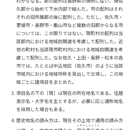
村からなる。郡の配列は長野県の慣例に従い、南佐
久郡から始めて下水内部で結んだ。市の配列はそれ
ぞれの旧所属郡の後に配列した。ただし、佐久市・
更埴市・長野市・飯山市など複数の旧郡からなる市
については、この限りではない。現町村の配列は当
該郡内における地域的関連を考慮して配列した。近
世の町村も当該現市町村内における地域的関連を考
慮して配列した。なお佐久・上田・長野・松本の各
市では、たとえば中込地区（佐久市）のように当該
市域内における地域呼称を見出しで立項し、この地
域ごとに諸項目をまとめた。
項目名の下の［現］は現在の所在地名である。住居
表示名・大字名を主とするが、必要に応じ通称地名
を採用した場合もある。
歴史地名の読み方は、現在その土地で通用の読み方
しやりしんこうじ