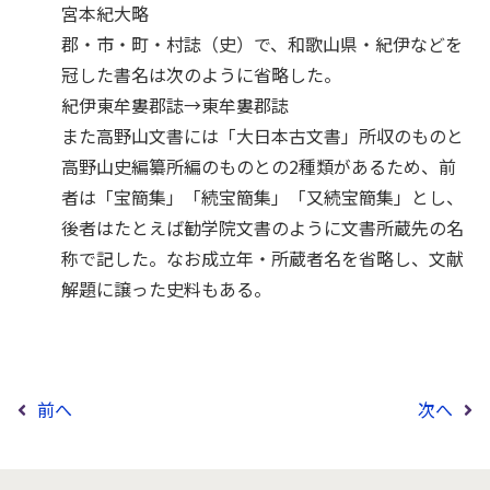
宮本紀大略
郡・市・町・村誌（史）で、和歌山県・紀伊などを
冠した書名は次のように省略した。
紀伊東牟婁郡誌→東牟婁郡誌
また高野山文書には「大日本古文書」所収のものと
高野山史編纂所編のものとの2種類があるため、前
者は「宝簡集」「続宝簡集」「又続宝簡集」とし、
後者はたとえば勧学院文書のように文書所蔵先の名
称で記した。なお成立年・所蔵者名を省略し、文献
解題に譲った史料もある。
前へ
次へ