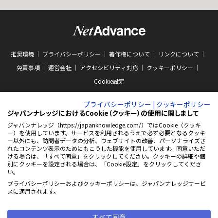
推奨環境
プライバシーポリシー
著作権について
リンクについて
免責事項
運営会社
アクセシビリティ対応
クッキーポリシー
Cookie設定
プライバシーポリシー
|
クッキーポリシー
ジャパンナレッジにおけるCookie（クッキー）の使用に関しまして
ジャパンナレッジ（https://japanknowledge.com/）ではCookie（クッキ
ー）を使用しています。サービスを利用されるうえで必ず必要となるクッキ
ABJマークは、この電子書店・電子書籍配信サービスが、著作権者からコンテン
ー以外にも、訪問者データの分析、ウェブサイトの改善、パーソナライズさ
ツ使用許諾を得た正規版配信サービスであることを示す商標（登録番号 第
れたコンテンツ表示のためにもこうした機能を使用しています。同意いただ
10981000号）です。ABJマークの詳細、ABJマークを掲示しているサービスの一
ける場合は、「すべて同意」をクリックしてください。クッキーの詳細や個
覧はこちらをご覧ください。
AEBS 電子出版制作・流通協議会
別にクッキーを設定される場合は、「Cookie設定」をクリックしてくださ
新
https://aebs.or.jp/
い。
し
い
プライバシーポリシーおよびクッキーポリシーは、ジャパンナレッジサービ
ウ
© 2001-2026 NetAdvance Inc. All rights reserved.
スに適用されます。
ィ
掲載の記事・写真・イラスト等の
ン
すべてのコンテンツの無断複写・転載を禁じます
ド
ウ
すべて同意