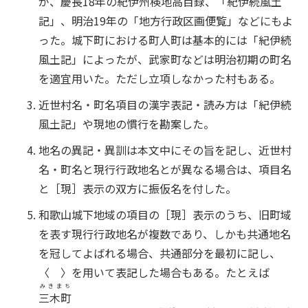
が、慶長18年の紀伊州検地高目録、「紀伊続風土
記」、明治19年の「地方行政区画便覧」などにもよ
った。城下町における町人町は基本的には「紀伊続
風土記」によったが、武家町などは明治初期の町名
を適宜用いた。ただし立項しなかった村もある。
近世村名・町名項目の漢字表記・読み方は「紀伊続
風土記」や現地の慣行を勘案した。
地名の異記・異訓は本文中にその旨を記し、近世村
名・町名と現行行政地名とが異なる場合は、項目名
と［現］表示の双方に振仮名を付した。
和歌山城下地域の項目の［現］表示のうち、旧町域
を表す現行行政地名が複数であり、しかも共通地名
を冠してよばれる場合、共通部分を最初に記し、
〈 〉を用いて表記した場合もある。たとえば
みきまち
三木町