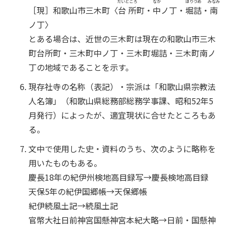
だいどころ
なか
ほりづめ
みなみ
［現］和歌山市三木町〈
台所
町・
中
ノ丁・
堀詰
・
南
ノ丁〉
とある場合は、近世の三木町は現在の和歌山市三木
町台所町・三木町中ノ丁・三木町堀詰・三木町南ノ
丁の地域であることを示す。
現存社寺の名称（表記）・宗派は「和歌山県宗教法
人名簿」（和歌山県総務部総務学事課、昭和52年5
月発行）によったが、適宜現状に合せたところもあ
る。
文中で使用した史・資料のうち、次のように略称を
用いたものもある。
慶長18年の紀伊州検地高目録写→慶長検地高目録
天保5年の紀伊国郷帳→天保郷帳
紀伊続風土記→続風土記
官幣大社日前神宮国懸神宮本紀大略→日前・国懸神